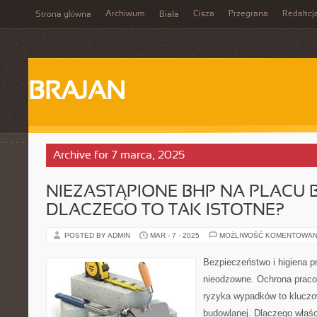
Archiwum
Cisza
Przegrana
Redakcj
Strona główna
Biała
BRAJAN
Archive for 7 marca, 2025
NIEZASTĄPIONE BHP NA PLACU 
DLACZEGO TO TAK ISTOTNE?
POSTED BY ADMIN
MAR - 7 - 2025
MOŻLIWOŚĆ KOMENTOWAN
Bezpieczeństwo i higiena p
nieodzowne. Ochrona praco
ryzyka wypadków to kluczo
budowlanej. Dlaczego właś