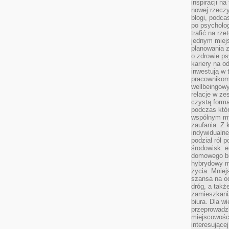
inspiracji na
nowej rzeczy
blogi, podca
po psycholog
trafić na rze
jednym miej
planowania 
o zdrowie ps
kariery na o
inwestują w 
pracownikom
wellbeingow
relacje w ze
czystą forma
podczas któr
wspólnym my
zaufania. Z k
indywidualne
podział ról 
środowisk: e
domowego bi
hybrydowy m
życia. Mniej
szansa na od
dróg, a tak
zamieszkania
biura. Dla wi
przeprowadzk
miejscowośc
interesujące