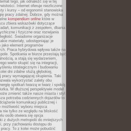
 temat tego, jak odnaleźć się w tej
wistości. Internet oferuje niezliczone
sty i kursy – od ergonomii stanowiska
ię pracy zdalnej. Dobrze, gdy można
telne
kompendium online
które w
scu zbiera wskazówki dotyczące
zadań, komunikacji z zespołem, dbania
ychiczne i fizyczne oraz rozwijania
dległość. Świadome organizacje
takie materiały, udostępniając je
 jako element programów
ych. Praca hybrydowa wpływa także na
spole. Spotkania w biurze przestają być
lnością, a stają się wydarzeniem,
ego warto skupić się na integracji,
śleniu strategicznym i budowaniu
olei dni zdalne służą głębokiej,
j pracy wymagającej skupienia. Taki
pozwala wykorzystać zalety obu
nergię spotkań twarzą w twarz i spokój
urka. W dłuższej perspektywie model
oże zmienić także nasze miasta i styl
sza potrzeba codziennych dojazdów to
ciążenie komunikacji publicznej i
że możliwość wyboru miejsca
 nie tylko ze względu na bliskość
elu osób otwiera się opcja
i z dużych metropolii do mniejszych
i, przy zachowaniu dostępu do
j pracy. To z kolei może pobudzić