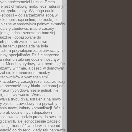
nych społeczności i usług. Praca
e jest chwilową modą, lecz naturalnym
ucji rynku pracy. Wymaga nauki
jętności – od zarządzania sobą w
z komunikację online, po troskę o
chiczne w środowisku pełnym ekranów.
uda się zbudować mądre zasady i
aje się jednak szansą na bardziej
ludzkie i dopasowane do
ych potrzeb życie zawodowe.
a lat temu praca zdalna była
rzadkim przywilejem zarezerwowanym
grupy specjalistów. Dziś elastyczne
ra i domu stało się codziennością w
ach. Model hybrydowy, w którym część
ędzamy w firmie, a część w domowym
azał się kompromisem między
pracowników a wymaganiami
 Pracodawcy zaczęli rozumieć, że liczy
 nie obecność przy biurku od ósmej do
Praca hybrydowa niesie jednak nie
ci, ale i wyzwania. Wymaga
wania trybu dnia, ustalenia na nowo
zy życiem zawodowym a prywatnym
nia nowej kultury komunikacji. Wielu
ło brak codziennych dojazdów i
opasowania godzin pracy do swoich
gicznych, ale jednocześnie zaczęło
lację, trudność w oderwaniu się od
jasność co do tego, kiedy tak naprawdę