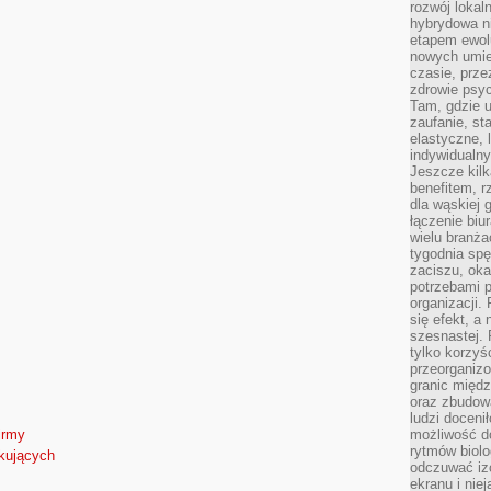
rozwój lokal
hybrydowa ni
etapem ewol
nowych umie
czasie, prze
zdrowie psy
Tam, gdzie 
zaufanie, st
elastyczne, 
indywidualn
Jeszcze kilk
benefitem, 
dla wąskiej 
łączenie biu
wielu branż
tygodnia sp
zaciszu, ok
potrzebami 
organizacji.
się efekt, a
szesnastej. 
tylko korzyś
przeorganizo
granic międ
oraz zbudowa
ludzi doceni
możliwość d
irmy
rytmów biolo
tkujących
odczuwać izo
ekranu i nie