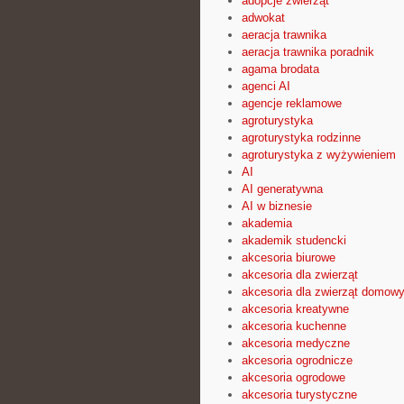
adopcje zwierząt
adwokat
aeracja trawnika
aeracja trawnika poradnik
agama brodata
agenci AI
agencje reklamowe
agroturystyka
agroturystyka rodzinne
agroturystyka z wyżywieniem
AI
AI generatywna
AI w biznesie
akademia
akademik studencki
akcesoria biurowe
akcesoria dla zwierząt
akcesoria dla zwierząt domow
akcesoria kreatywne
akcesoria kuchenne
akcesoria medyczne
akcesoria ogrodnicze
akcesoria ogrodowe
akcesoria turystyczne