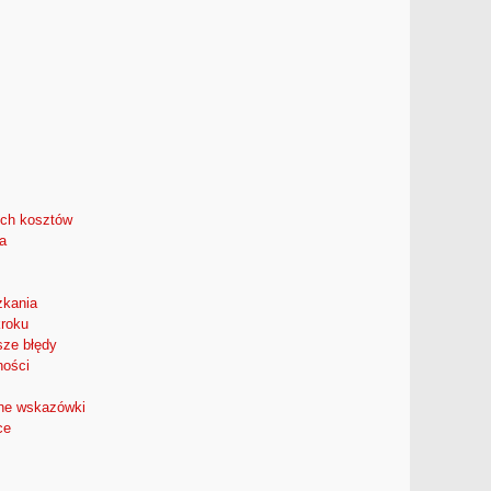
ych kosztów
a
zkania
kroku
sze błędy
ności
zne wskazówki
ce