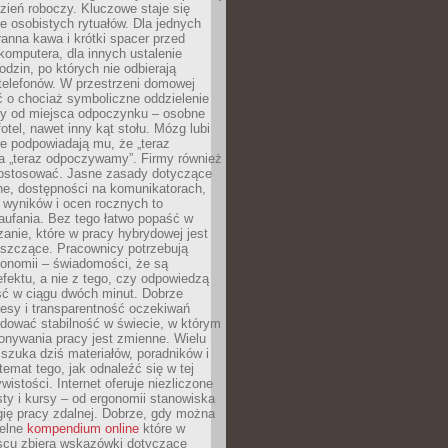
zień roboczy. Kluczowe staje się
 osobistych rytuałów. Dla jednych
ranna kawa i krótki spacer przed
omputera, dla innych ustalenie
dzin, po których nie odbierają
telefonów. W przestrzeni domowej
 o chociaż symboliczne oddzielenie
cy od miejsca odpoczynku – osobne
fotel, nawet inny kąt stołu. Mózg lubi
re podpowiadają mu, że „teraz
a „teraz odpoczywamy”. Firmy również
ostosować. Jasne zasady dotyczące
ne, dostępności na komunikatorach,
 wyników i ocen rocznych to
aufania. Bez tego łatwo popaść w
anie, które w pracy hybrydowej jest
iszczące. Pracownicy potrzebują
tonomii – świadomości, że są
 efektu, a nie z tego, czy odpowiedzą
ć w ciągu dwóch minut. Dobrze
esy i transparentność oczekiwań
dować stabilność w świecie, w którym
onywania pracy jest zmienne. Wielu
 szuka dziś materiałów, poradników i
 temat tego, jak odnaleźć się w tej
wistości. Internet oferuje niezliczone
sty i kursy – od ergonomii stanowiska
ię pracy zdalnej. Dobrze, gdy można
telne
kompendium online
które w
scu zbiera wskazówki dotyczące