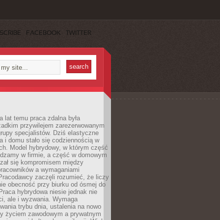
SCRIBE
FACEBOOK
TWITTER
a lat temu praca zdalna była
rzadkim przywilejem zarezerwowanym
grupy specjalistów. Dziś elastyczne
ra i domu stało się codziennością w
ach. Model hybrydowy, w którym część
ędzamy w firmie, a część w domowym
azał się kompromisem między
pracowników a wymaganiami
 Pracodawcy zaczęli rozumieć, że liczy
 nie obecność przy biurku od ósmej do
Praca hybrydowa niesie jednak nie
ci, ale i wyzwania. Wymaga
wania trybu dnia, ustalenia na nowo
zy życiem zawodowym a prywatnym