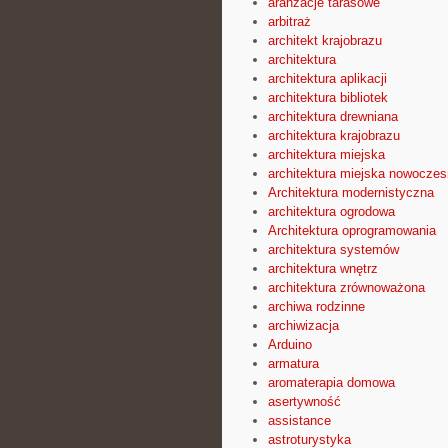
aranżacje tarasowe
arbitraż
architekt krajobrazu
architektura
architektura aplikacji
architektura bibliotek
architektura drewniana
architektura krajobrazu
architektura miejska
architektura miejska nowocze
Architektura modernistyczna
architektura ogrodowa
Architektura oprogramowania
architektura systemów
architektura wnętrz
architektura zrównoważona
archiwa rodzinne
archiwizacja
Arduino
armatura
aromaterapia domowa
asertywność
assistance
astroturystyka