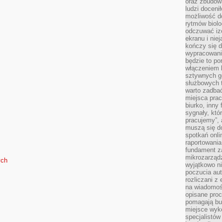
oraz zbudowa
ludzi doceni
możliwość d
rytmów biolo
odczuwać izo
ekranu i nie
kończy się d
wypracowanie
będzie to po
włączeniem k
sztywnych go
służbowych 
warto zadbać
miejsca pra
biurko, inny 
sygnały, któ
pracujemy”, 
muszą się d
spotkań onli
raportowania
fundament z
mikrozarządz
ych
wyjątkowo n
poczucia au
rozliczani z
na wiadomoś
opisane proc
pomagają bu
miejsce wyk
specjalistów