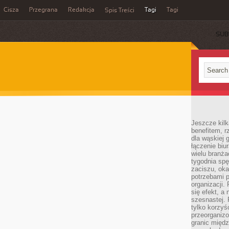
Cisza
Przegrana
Redakcja
Tagi
Tagi
Spis Treści
SUB
Jeszcze kilk
benefitem, 
dla wąskiej 
łączenie biu
wielu branż
tygodnia sp
zaciszu, ok
potrzebami 
organizacji.
się efekt, a
szesnastej. 
tylko korzyś
przeorganizo
granic międ