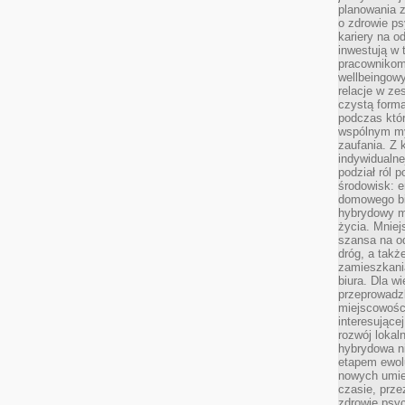
planowania 
o zdrowie ps
kariery na o
inwestują w 
pracownikom
wellbeingow
relacje w ze
czystą forma
podczas któr
wspólnym my
zaufania. Z k
indywidualne
podział ról 
środowisk: e
domowego bi
hybrydowy m
życia. Mniej
szansa na od
dróg, a tak
zamieszkania
biura. Dla wi
przeprowadzk
miejscowośc
interesujące
rozwój lokal
hybrydowa ni
etapem ewol
nowych umie
czasie, prze
zdrowie psy