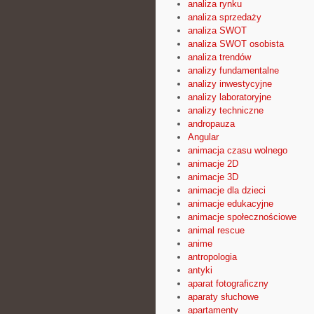
analiza rynku
analiza sprzedaży
analiza SWOT
analiza SWOT osobista
analiza trendów
analizy fundamentalne
analizy inwestycyjne
analizy laboratoryjne
analizy techniczne
andropauza
Angular
animacja czasu wolnego
animacje 2D
animacje 3D
animacje dla dzieci
animacje edukacyjne
animacje społecznościowe
animal rescue
anime
antropologia
antyki
aparat fotograficzny
aparaty słuchowe
apartamenty