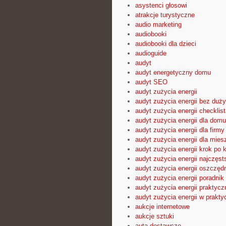
asystenci głosowi
atrakcje turystyczne
audio marketing
audiobooki
audiobooki dla dzieci
audioguide
audyt
audyt energetyczny domu
audyt SEO
audyt zużycia energii
audyt zużycia energii bez duż
audyt zużycia energii checklist
audyt zużycia energii dla domu
audyt zużycia energii dla firmy
audyt zużycia energii dla mies
audyt zużycia energii krok po 
audyt zużycia energii najczęst
audyt zużycia energii oszczęd
audyt zużycia energii poradnik
audyt zużycia energii praktyc
audyt zużycia energii w prakty
aukcje internetowe
aukcje sztuki
auta dostawcze