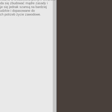
uda się zbudować mądre zasady i
aje się jednak szansą na bardziej
ludzkie i dopasowane do
ych potrzeb życie zawodowe.