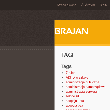
Archiwum
Strona główna
Biała
BRAJAN
TAGI
Tags
7 rules
ADHD w szkole
administracja publiczna
administracja samorządowa
administracja serwerami
Adobe XD
adopcja kota
adopcja psa