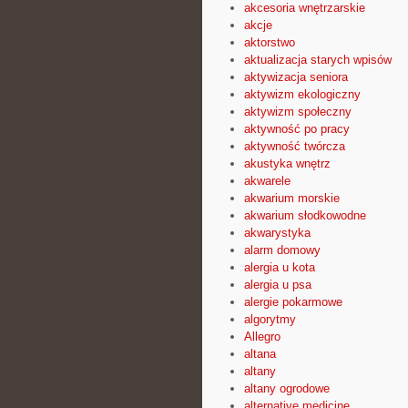
akcesoria wnętrzarskie
akcje
aktorstwo
aktualizacja starych wpisów
aktywizacja seniora
aktywizm ekologiczny
aktywizm społeczny
aktywność po pracy
aktywność twórcza
akustyka wnętrz
akwarele
akwarium morskie
akwarium słodkowodne
akwarystyka
alarm domowy
alergia u kota
alergia u psa
alergie pokarmowe
algorytmy
Allegro
altana
altany
altany ogrodowe
alternative medicine