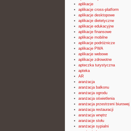
aplikacje
aplikacje cross-platform
aplikacje desktopowe
aplikacje dietetyczne
aplikacje edukacyjne
aplikacje finansowe
aplikacje mobilne
aplikacje podróżnicze
aplikacje PWA
aplikacje webowe
aplikacje zdrowotne
apteczka turystyczna
apteka
AR
aranżacja
aranżacja balkonu
aranżacja ogrodu
aranżacja oświetlenia
aranżacja przestrzeni biurowej
aranżacja restauracji
aranżacja wnętrz
aranżacje stołu
aranżacje sypialni