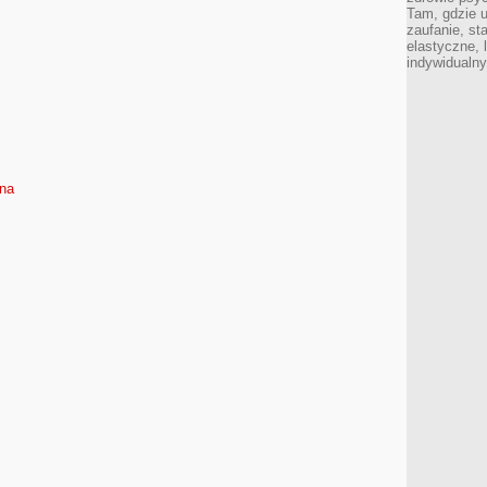
Tam, gdzie 
zaufanie, st
elastyczne, 
indywidualn
sna