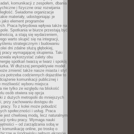
zadań, komunikacji z zespołem, dbania
ychiczne i fizyczne oraz rozwijania
dległość. Świadome organizacje
takie materiały, udostępniając je
 jako element programów
ych. Praca hybrydowa wpływa także na
spole. Spotkania w biurze przestają być
lnością, a stają się wydarzeniem,
ego warto skupić się na integracji,
śleniu strategicznym i budowaniu
olei dni zdalne służą głębokiej,
j pracy wymagającej skupienia. Taki
pozwala wykorzystać zalety obu
nergię spotkań twarzą w twarz i spokój
urka. W dłuższej perspektywie model
oże zmienić także nasze miasta i styl
sza potrzeba codziennych dojazdów to
ciążenie komunikacji publicznej i
że możliwość wyboru miejsca
 nie tylko ze względu na bliskość
elu osób otwiera się opcja
i z dużych metropolii do mniejszych
i, przy zachowaniu dostępu do
j pracy. To z kolei może pobudzić
nych społeczności i usług. Praca
e jest chwilową modą, lecz naturalnym
ucji rynku pracy. Wymaga nauki
jętności – od zarządzania sobą w
z komunikację online, po troskę o
chiczne w środowisku pełnym ekranów.