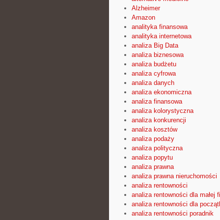
Alzheimer
Amazon
analityka finansowa
analityka internetowa
analiza Big Data
analiza biznesowa
analiza budżetu
analiza cyfrowa
analiza danych
analiza ekonomiczna
analiza finansowa
analiza kolorystyczna
analiza konkurencji
analiza kosztów
analiza podaży
analiza polityczna
analiza popytu
analiza prawna
analiza prawna nieruchomości
analiza rentowności
analiza rentowności dla małej f
analiza rentowności dla począ
analiza rentowności poradnik