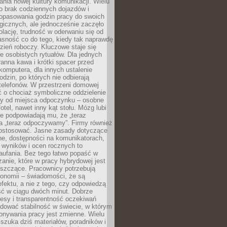
nia nowej kultury komunikacji. Wielu
ło brak codziennych dojazdów i
opasowania godzin pracy do swoich
gicznych, ale jednocześnie zaczęło
lację, trudność w oderwaniu się od
jasność co do tego, kiedy tak naprawdę
zień roboczy. Kluczowe staje się
 osobistych rytuałów. Dla jednych
ranna kawa i krótki spacer przed
omputera, dla innych ustalenie
dzin, po których nie odbierają
telefonów. W przestrzeni domowej
 o chociaż symboliczne oddzielenie
cy od miejsca odpoczynku – osobne
fotel, nawet inny kąt stołu. Mózg lubi
re podpowiadają mu, że „teraz
a „teraz odpoczywamy”. Firmy również
ostosować. Jasne zasady dotyczące
ne, dostępności na komunikatorach,
 wyników i ocen rocznych to
aufania. Bez tego łatwo popaść w
anie, które w pracy hybrydowej jest
iszczące. Pracownicy potrzebują
tonomii – świadomości, że są
 efektu, a nie z tego, czy odpowiedzą
ć w ciągu dwóch minut. Dobrze
esy i transparentność oczekiwań
dować stabilność w świecie, w którym
onywania pracy jest zmienne. Wielu
 szuka dziś materiałów, poradników i