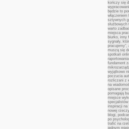
kończy się d
wypracowanie
będzie to po
włączeniem k
sztywnych go
służbowych 
warto zadbać
miejsca pra
biurko, inny 
sygnały, któ
pracujemy”, 
muszą się d
spotkań onli
raportowania
fundament z
mikrozarządz
wyjątkowo n
poczucia au
rozliczani z
na wiadomoś
opisane proc
pomagają bu
miejsce wyk
specjalistów
inspiracji na
nowej rzeczy
blogi, podca
po psycholog
trafić na rze
jednym miej