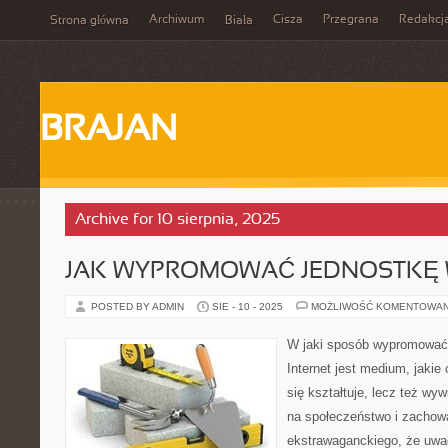
Archiwum
Cisza
Przegrana
Redakcj
Strona główna
Biała
BRAJAN
Archive for 10 sierpnia, 2025
JAK WYPROMOWAĆ JEDNOSTKĘ W
POSTED BY ADMIN
SIE - 10 - 2025
MOŻLIWOŚĆ KOMENTOWA
W jaki sposób wypromować 
Internet jest medium, jakie 
się kształtuje, lecz też wy
na społeczeństwo i zachowa
ekstrawaganckiego, że uwa