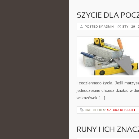
SZYCIE DLA PO
POSTED BY ADMIN
STY - 26 -
i codziennego życia. Jeśli marzys
jednocześnie chcesz działać w du
wskazówek […]
CATEGORIES:
SZTUKA KOKTAJLI
RUNY I ICH ZNAC