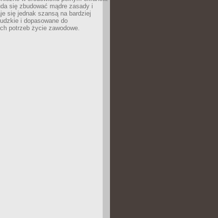
uda się zbudować mądre zasady i
aje się jednak szansą na bardziej
ludzkie i dopasowane do
ych potrzeb życie zawodowe.