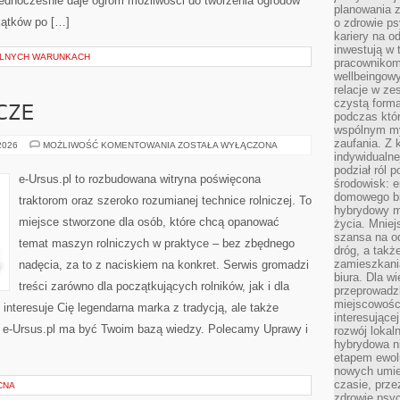
ednocześnie daje ogrom możliwości do tworzenia ogrodów
planowania 
kątków po […]
o zdrowie ps
kariery na o
inwestują w 
ALNYCH WARUNKACH
pracownikom
wellbeingow
relacje w ze
czystą forma
CZE
podczas któr
wspólnym my
zaufania. Z k
MASZYNY
 2026
MOŻLIWOŚĆ KOMENTOWANIA
ZOSTAŁA WYŁĄCZONA
ROLNICZE
indywidualne
podział ról 
e-Ursus.pl to rozbudowana witryna poświęcona
środowisk: e
domowego bi
traktorom oraz szeroko rozumianej technice rolniczej. To
hybrydowy m
miejsce stworzone dla osób, które chcą opanować
życia. Mniej
szansa na od
temat maszyn rolniczych w praktyce – bez zbędnego
dróg, a tak
zamieszkania
nadęcia, za to z naciskiem na konkret. Serwis gromadzi
biura. Dla wi
treści zarówno dla początkujących rolników, jak i dla
przeprowadzk
miejscowośc
interesuje Cię legendarna marka z tradycją, ale także
interesujące
– e-Ursus.pl ma być Twoim bazą wiedzy. Polecamy Uprawy i
rozwój lokal
hybrydowa ni
etapem ewol
nowych umie
czasie, prze
CNA
zdrowie psy