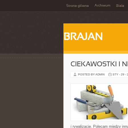
Archiwum
Strona główna
Biała
BRAJAN
CIEKAWOSTKI I 
POSTED BY ADMIN
STY - 29 -
i rywalizację. Polecam między inn