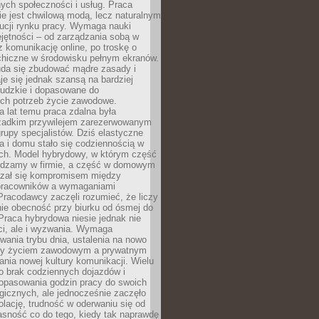
nych społeczności i usług. Praca
e jest chwilową modą, lecz naturalnym
ucji rynku pracy. Wymaga nauki
jętności – od zarządzania sobą w
z komunikację online, po troskę o
chiczne w środowisku pełnym ekranów.
uda się zbudować mądre zasady i
aje się jednak szansą na bardziej
ludzkie i dopasowane do
ych potrzeb życie zawodowe.
a lat temu praca zdalna była
rzadkim przywilejem zarezerwowanym
grupy specjalistów. Dziś elastyczne
ra i domu stało się codziennością w
ach. Model hybrydowy, w którym część
ędzamy w firmie, a część w domowym
azał się kompromisem między
pracowników a wymaganiami
 Pracodawcy zaczęli rozumieć, że liczy
 nie obecność przy biurku od ósmej do
Praca hybrydowa niesie jednak nie
ci, ale i wyzwania. Wymaga
wania trybu dnia, ustalenia na nowo
zy życiem zawodowym a prywatnym
nia nowej kultury komunikacji. Wielu
ło brak codziennych dojazdów i
opasowania godzin pracy do swoich
gicznych, ale jednocześnie zaczęło
lację, trudność w oderwaniu się od
jasność co do tego, kiedy tak naprawdę