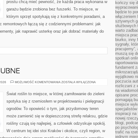
prostu chcą mieć pewność, że każda praca wykonana w
kończy się d
wypracowanie
garażu będzie zrobiona bez fuszerki. To miejsce, w
będzie to po
którym sprzęt spotykają się z konkretnymi poradami, a
włączeniem k
sztywnych go
ac remontowych łączą się z codziennymi problemami: jak
służbowych 
warto zadbać
menty, jak naprawić usterkę oraz jak dobrać materiały do
miejsca pra
biurko, inny 
sygnały, któ
pracujemy”, 
muszą się d
spotkań onli
raportowania
fundament z
LUBNE
mikrozarządz
wyjątkowo n
poczucia au
ROŚLINY
 2026
MOŻLIWOŚĆ KOMENTOWANIA
ZOSTAŁA WYŁĄCZONA
CIENIOLUBNE
rozliczani z
na wiadomoś
Świat roślin to miejsce, w której zamiłowanie do zieleni
opisane proc
pomagają bu
spotyka się z rzemiosłem w projektowaniu i pielęgnacji
miejsce wyk
ogrodów. To opowieść o tym, jak przydomowy teren
specjalistów
inspiracji na
może zamienić się w dopieszczoną strefę relaksu, gdzie
nowej rzeczy
blogi, podca
rośliny czują się najlepiej, a człowiek odzyskuje spokój.
po psycholog
W centrum tej idei stoi Kraków i okolice, czyli region, w
trafić na rze
jednym miej