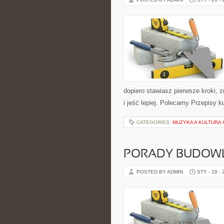
dopiero stawiasz pierwsze kroki, 
i jeść lepiej. Polecamy Przepisy k
CATEGORIES:
MUZYKA A KULTURA
PORADY BUDOW
POSTED BY ADMIN
STY - 28 -