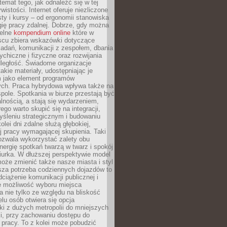
 temat tego, jak odnaleźć się w tej
wistości. Internet oferuje niezliczone
sty i kursy – od ergonomii stanowiska
ię pracy zdalnej. Dobrze, gdy można
telne
kompendium online
które w
scu zbiera wskazówki dotyczące
zadań, komunikacji z zespołem, dbania
ychiczne i fizyczne oraz rozwijania
dległość. Świadome organizacje
takie materiały, udostępniając je
 jako element programów
ych. Praca hybrydowa wpływa także na
spole. Spotkania w biurze przestają być
lnością, a stają się wydarzeniem,
ego warto skupić się na integracji,
śleniu strategicznym i budowaniu
olei dni zdalne służą głębokiej,
j pracy wymagającej skupienia. Taki
pozwala wykorzystać zalety obu
nergię spotkań twarzą w twarz i spokój
urka. W dłuższej perspektywie model
oże zmienić także nasze miasta i styl
sza potrzeba codziennych dojazdów to
ciążenie komunikacji publicznej i
że możliwość wyboru miejsca
 nie tylko ze względu na bliskość
elu osób otwiera się opcja
i z dużych metropolii do mniejszych
i, przy zachowaniu dostępu do
j pracy. To z kolei może pobudzić