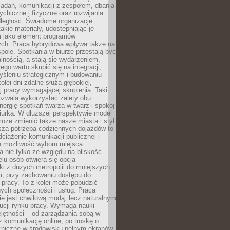
zadań, komunikacji z zespołem, dbania
ychiczne i fizyczne oraz rozwijania
dległość. Świadome organizacje
takie materiały, udostępniając je
 jako element programów
ych. Praca hybrydowa wpływa także na
spole. Spotkania w biurze przestają być
lnością, a stają się wydarzeniem,
ego warto skupić się na integracji,
śleniu strategicznym i budowaniu
olei dni zdalne służą głębokiej,
j pracy wymagającej skupienia. Taki
pozwala wykorzystać zalety obu
nergię spotkań twarzą w twarz i spokój
urka. W dłuższej perspektywie model
oże zmienić także nasze miasta i styl
sza potrzeba codziennych dojazdów to
ciążenie komunikacji publicznej i
że możliwość wyboru miejsca
 nie tylko ze względu na bliskość
elu osób otwiera się opcja
i z dużych metropolii do mniejszych
i, przy zachowaniu dostępu do
j pracy. To z kolei może pobudzić
nych społeczności i usług. Praca
e jest chwilową modą, lecz naturalnym
ucji rynku pracy. Wymaga nauki
jętności – od zarządzania sobą w
z komunikację online, po troskę o
chiczne w środowisku pełnym ekranów.