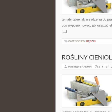
tematy takie jak urządzenia do pr
coś wypoziomować, jak osadzić ele
[…]
CATEGORIES:
BĘDZIN
ROŚLINY CIENIO
POSTED BY ADMIN
STY - 27 -