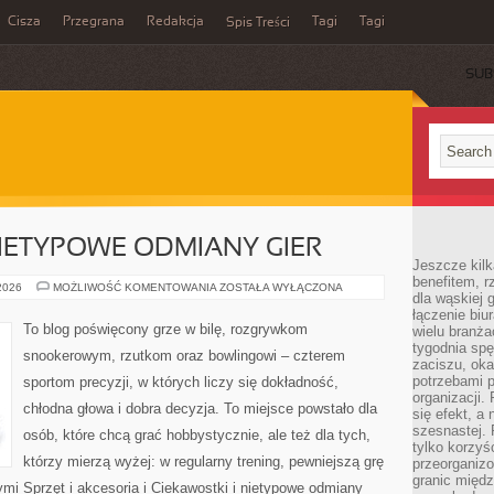
Cisza
Przegrana
Redakcja
Tagi
Tagi
Spis Treści
SUB
NIETYPOWE ODMIANY GIER
Jeszcze kilk
benefitem, 
CIEKAWOSTKI
 2026
MOŻLIWOŚĆ KOMENTOWANIA
ZOSTAŁA WYŁĄCZONA
dla wąskiej 
I
NIETYPOWE
łączenie biu
ODMIANY
To blog poświęcony grze w bilę, rozgrywkom
wielu branż
GIER
tygodnia sp
snookerowym, rzutkom oraz bowlingowi – czterem
zaciszu, ok
potrzebami 
sportom precyzji, w których liczy się dokładność,
organizacji.
chłodna głowa i dobra decyzja. To miejsce powstało dla
się efekt, a
szesnastej. 
osób, które chcą grać hobbystycznie, ale też dla tych,
tylko korzyś
którzy mierzą wyżej: w regularny trening, pewniejszą grę
przeorganizo
granic międ
ymi Sprzęt i akcesoria i Ciekawostki i nietypowe odmiany