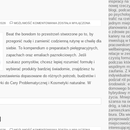
inspiracji na
nowej rzeczy
blogi, podca
po psycholog
trafić na rze
jednym miej
DEMAKIJAŻ
 2026
MOŻLIWOŚĆ KOMENTOWANIA
ZOSTAŁA WYŁĄCZONA
planowania 
o zdrowie ps
Beat the boredom to przestrzeń stworzone po to, by
kariery na o
inwestują w 
przegonić nudę i zamienić codzienną rutynę w chwilę dla
pracownikom
siebie. To kompendium o preparatach pielęgnacyjnych,
wellbeingow
relacje w ze
zapachach oraz emaliach paznokciowych. Jeśli
czystą forma
szukasz pomysłów, chcesz lepiej rozumieć formułę i
podczas któr
wspólnym my
wybierać produkty bardziej świadomie, znajdziesz tu
zaufania. Z k
indywidualne
z zestawienia dopasowane do różnych potrzeb, budżetów i
podział ról 
yki do Cery Problematycznej i Kosmetyki naturalne. W
środowisk: e
domowego bi
hybrydowy m
życia. Mniej
szansa na od
dróg, a tak
zamieszkania
biura. Dla wi
I
przeprowadzk
miejscowośc
interesujące
SOSY
 2026
MOŻLIWOŚĆ KOMENTOWANIA
ZOSTAŁA WYŁĄCZONA