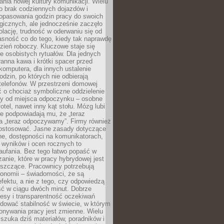
nia nowej kultury komunikacji. Wielu
ło brak codziennych dojazdów i
opasowania godzin pracy do swoich
gicznych, ale jednocześnie zaczęło
lację, trudność w oderwaniu się od
jasność co do tego, kiedy tak naprawdę
zień roboczy. Kluczowe staje się
 osobistych rytuałów. Dla jednych
ranna kawa i krótki spacer przed
omputera, dla innych ustalenie
dzin, po których nie odbierają
telefonów. W przestrzeni domowej
 o chociaż symboliczne oddzielenie
cy od miejsca odpoczynku – osobne
fotel, nawet inny kąt stołu. Mózg lubi
re podpowiadają mu, że „teraz
a „teraz odpoczywamy”. Firmy również
ostosować. Jasne zasady dotyczące
ne, dostępności na komunikatorach,
 wyników i ocen rocznych to
aufania. Bez tego łatwo popaść w
anie, które w pracy hybrydowej jest
iszczące. Pracownicy potrzebują
tonomii – świadomości, że są
 efektu, a nie z tego, czy odpowiedzą
ć w ciągu dwóch minut. Dobrze
esy i transparentność oczekiwań
dować stabilność w świecie, w którym
onywania pracy jest zmienne. Wielu
 szuka dziś materiałów, poradników i