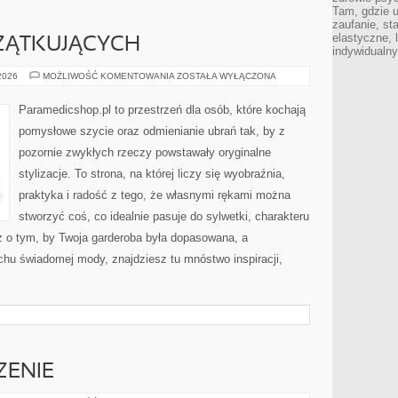
Tam, gdzie 
zaufanie, st
elastyczne, 
CZĄTKUJĄCYCH
indywidualn
SZYCIE
 2026
MOŻLIWOŚĆ KOMENTOWANIA
ZOSTAŁA WYŁĄCZONA
DLA
POCZĄTKUJĄCYCH
Paramedicshop.pl to przestrzeń dla osób, które kochają
pomysłowe szycie oraz odmienianie ubrań tak, by z
pozornie zwykłych rzeczy powstawały oryginalne
stylizacje. To strona, na której liczy się wyobraźnia,
praktyka i radość z tego, że własnymi rękami można
stworzyć coś, co idealnie pasuje do sylwetki, charakteru
z o tym, by Twoja garderoba była dopasowana, a
chu świadomej mody, znajdziesz tu mnóstwo inspiracji,
ZENIE