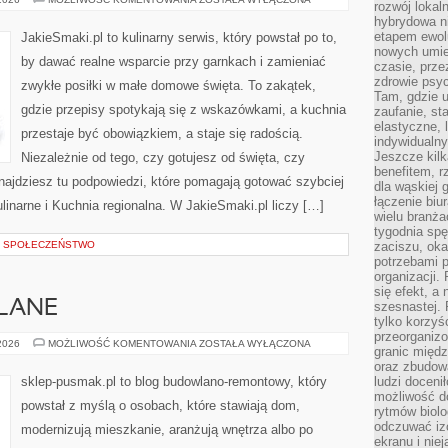
rozwój lokal
I
hybrydowa ni
DRESSINGI
etapem ewol
JakieSmaki.pl to kulinarny serwis, który powstał po to,
nowych umie
by dawać realne wsparcie przy garnkach i zamieniać
czasie, prze
zdrowie psy
zwykłe posiłki w małe domowe święta. To zakątek,
Tam, gdzie 
gdzie przepisy spotykają się z wskazówkami, a kuchnia
zaufanie, st
elastyczne, 
przestaje być obowiązkiem, a staje się radością.
indywidualn
Jeszcze kilk
Niezależnie od tego, czy gotujesz od święta, czy
benefitem, 
znajdziesz tu podpowiedzi, które pomagają gotować szybciej
dla wąskiej 
łączenie biu
ulinarne i Kuchnia regionalna. W JakieSmaki.pl liczy […]
wielu branż
tygodnia sp
 I SPOŁECZEŃSTWO
zaciszu, ok
potrzebami 
organizacji.
się efekt, a
LANE
szesnastej. 
tylko korzyś
przeorganizo
PORADY
 2026
MOŻLIWOŚĆ KOMENTOWANIA
ZOSTAŁA WYŁĄCZONA
granic międ
BUDOWLANE
oraz zbudowa
sklep-pusmak.pl to blog budowlano-remontowy, który
ludzi doceni
możliwość d
powstał z myślą o osobach, które stawiają dom,
rytmów biolo
odczuwać izo
modernizują mieszkanie, aranżują wnętrza albo po
ekranu i nie