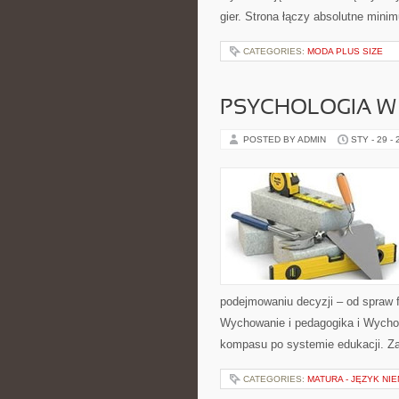
gier. Strona łączy absolutne mini
CATEGORIES:
MODA PLUS SIZE
PSYCHOLOGIA W
POSTED BY ADMIN
STY - 29 -
podejmowaniu decyzji – od spraw 
Wychowanie i pedagogika i Wychowa
kompasu po systemie edukacji. Z
CATEGORIES:
MATURA - JĘZYK NIE