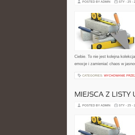
POSTED BY ADMIN
STY - 25 -
Ciebie. To nie jest kolejna kolek
emocje i zamieniać chaos w jasno
CATEGORIES:
WYCHOWANIE PRZE
MIEJSCA Z LISTY
POSTED BY ADMIN
STY - 25 -