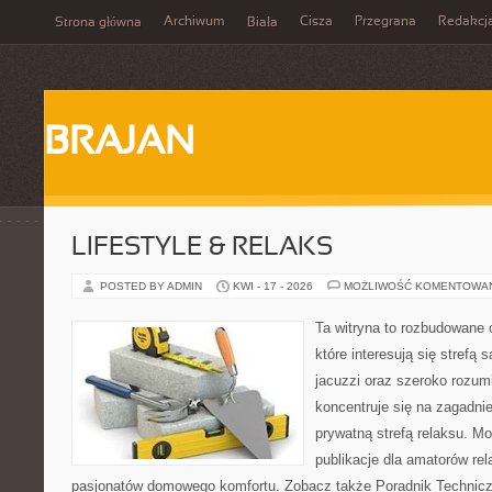
Archiwum
Cisza
Przegrana
Redakcj
Strona główna
Biała
BRAJAN
LIFESTYLE & RELAKS
POSTED BY ADMIN
KWI - 17 - 2026
MOŻLIWOŚĆ KOMENTOWA
Ta witryna to rozbudowane 
które interesują się strefą
jacuzzi oraz szeroko rozu
koncentruje się na zagadni
prywatną strefą relaksu. Mo
publikacje dla amatorów rel
pasjonatów domowego komfortu. Zobacz także Poradnik Techniczn