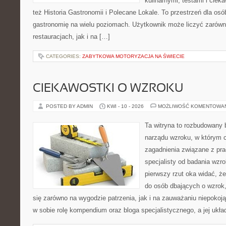
kulinarnymi, testami i cie
też Historia Gastronomii i Polecane Lokale. To przestrzeń dla os
gastronomię na wielu poziomach. Użytkownik może liczyć zarówno
restauracjach, jak i na […]
CATEGORIES:
ZABYTKOWA MOTORYZACJA NA ŚWIECIE
CIEKAWOSTKI O WZROKU
POSTED BY ADMIN
KWI - 10 - 2026
MOŻLIWOŚĆ KOMENTOWA
Ta witryna to rozbudowany 
narządu wzroku, w którym c
zagadnienia związane z prac
specjalisty od badania wzr
pierwszy rzut oka widać, że
do osób dbających o wzrok,
się zarówno na wygodzie patrzenia, jak i na zauważaniu niepokoj
w sobie rolę kompendium oraz bloga specjalistycznego, a jej ukła