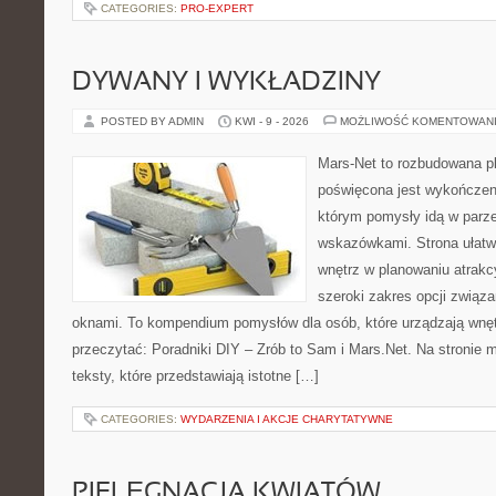
CATEGORIES:
PRO-EXPERT
DYWANY I WYKŁADZINY
POSTED BY ADMIN
KWI - 9 - 2026
MOŻLIWOŚĆ KOMENTOWAN
Mars-Net to rozbudowana pl
poświęcona jest wykończeni
którym pomysły idą w parz
wskazówkami. Strona ułatw
wnętrz w planowaniu atrakc
szeroki zakres opcji związ
oknami. To kompendium pomysłów dla osób, które urządzają wnęt
przeczytać: Poradniki DIY – Zrób to Sam i Mars.Net. Na stronie
teksty, które przedstawiają istotne […]
CATEGORIES:
WYDARZENIA I AKCJE CHARYTATYWNE
PIELĘGNACJA KWIATÓW