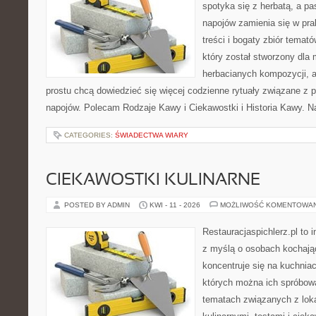
spotyka się z herbatą, a p
napojów zamienia się w pra
treści i bogaty zbiór temató
który został stworzony dla
herbacianych kompozycji, a 
prostu chcą dowiedzieć się więcej codzienne rytuały związane z 
napojów. Polecam Rodzaje Kawy i Ciekawostki i Historia Kawy. N
CATEGORIES:
ŚWIADECTWA WIARY
CIEKAWOSTKI KULINARNE
POSTED BY ADMIN
KWI - 11 - 2026
MOŻLIWOŚĆ KOMENTOWA
Restauracjaspichlerz.pl to 
z myślą o osobach kochają
koncentruje się na kuchniac
których można ich spróbowa
tematach związanych z lok