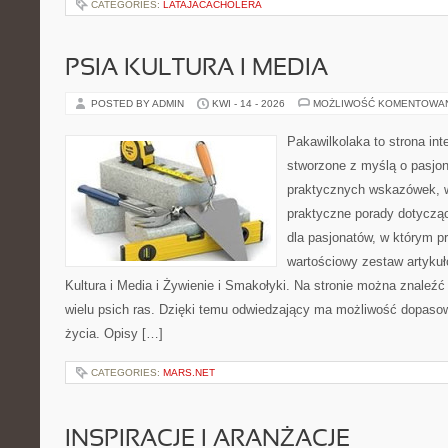
CATEGORIES:
LATAJACACHOLERA
PSIA KULTURA I MEDIA
POSTED BY ADMIN
KWI - 14 - 2026
MOŻLIWOŚĆ KOMENTOWA
Pakawilkolaka to strona int
stworzone z myślą o pasjona
praktycznych wskazówek, w
praktyczne porady dotycząc
dla pasjonatów, w którym p
wartościowy zestaw artykułó
Kultura i Media i Żywienie i Smakołyki. Na stronie można znaleź
wielu psich ras. Dzięki temu odwiedzający ma możliwość dopaso
życia. Opisy […]
CATEGORIES:
MARS.NET
INSPIRACJE I ARANŻACJE