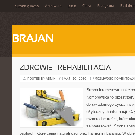
Archiwum
Cisza
Przegrana
Redakcj
Strona główna
Biała
BRAJAN
ZDROWIE I REHABILITACJA
POSTED BY ADMIN
MAJ - 10 - 2026
MOŻLIWOŚĆ KOMENTOWA
Strona internetowa funkcjo
Komorowska to przestrzeń, 
do świadomego życia, inspir
użytecznych informacji. Cz
różnorodne treści, które uł
zainteresowań. Strona zost
osobach, które cenią naturalności oraz harmonii i balansu. W obr