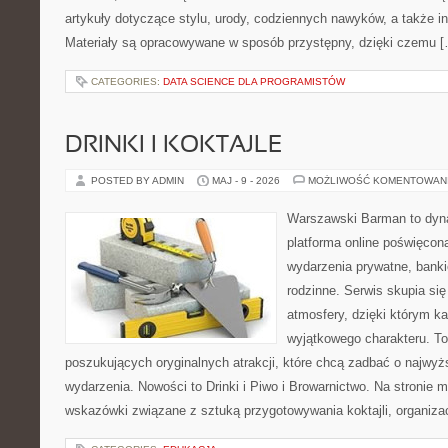
artykuły dotyczące stylu, urody, codziennych nawyków, a także ins
Materiały są opracowywane w sposób przystępny, dzięki czemu 
CATEGORIES:
DATA SCIENCE DLA PROGRAMISTÓW
DRINKI I KOKTAJLE
POSTED BY ADMIN
MAJ - 9 - 2026
MOŻLIWOŚĆ KOMENTOWAN
Warszawski Barman to dyna
platforma online poświęco
wydarzenia prywatne, banki
rodzinne. Serwis skupia się
atmosfery, dzięki którym k
wyjątkowego charakteru. To
poszukujących oryginalnych atrakcji, które chcą zadbać o najw
wydarzenia. Nowości to Drinki i Piwo i Browarnictwo. Na stronie
wskazówki związane z sztuką przygotowywania koktajli, organiza