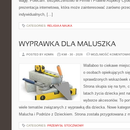
wagę. Polecam: Bezpieczeństwo w Firmie i Prawne Aspekty Cybe
prezentacja internetowa, która może zainteresować zarówno przeds
indywidualnych, […]
CATEGORIES:
RELIGIA A NAUKA
WYPRAWKA DLA MALUSZKA
POSTED BY ADMIN
KWI - 30 - 2026
MOŻLIWOŚĆ KOMENTOWA
Wallaboo to ciekawe miejsc
o osobach opiekujących się
sprawdzonych wskazówek 
Strona skupia się na tym, 
latach życia dziecka jest
wyborze akcesoriów. To por
wiele tematów związanych z wyprawką dla dziecka. Nowe kategori
Malucha i Podróże z Dzieckiem. Strona została przygotowana z 
CATEGORIES:
PRZEMYSŁ STOCZNIOWY