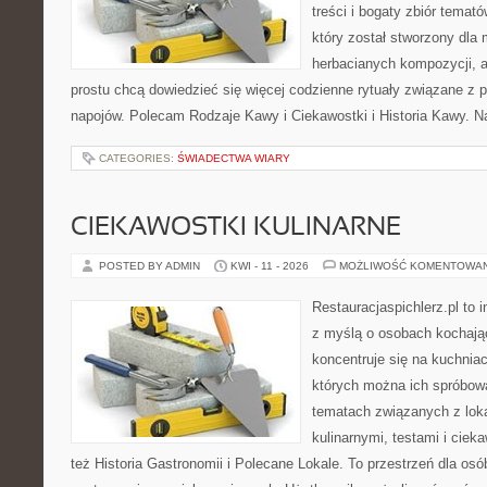
treści i bogaty zbiór temató
który został stworzony dla
herbacianych kompozycji, a 
prostu chcą dowiedzieć się więcej codzienne rytuały związane z 
napojów. Polecam Rodzaje Kawy i Ciekawostki i Historia Kawy. N
CATEGORIES:
ŚWIADECTWA WIARY
CIEKAWOSTKI KULINARNE
POSTED BY ADMIN
KWI - 11 - 2026
MOŻLIWOŚĆ KOMENTOWA
Restauracjaspichlerz.pl to 
z myślą o osobach kochają
koncentruje się na kuchniac
których można ich spróbowa
tematach związanych z lok
kulinarnymi, testami i cie
też Historia Gastronomii i Polecane Lokale. To przestrzeń dla os