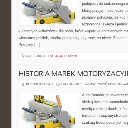
podejścia do codziennego o
której przyjemność jedzenia
przepisy pokazują, że kuc
różnorodna, świeża i jedno
kulinarnych wskazówek dla osób, które wypatrują codziennych ro
wieczorny posiłek, słodką przekąskę czy małe co nieco. Zobacz t
Przepisy […]
CATEGORIES:
RUM I JEGO ODMIANY
HISTORIA MAREK MOTORYZACY
POSTED BY ADMIN
KWI - 20 - 2026
MOŻLIWOŚĆ KOMENTOWA
Auto Jarmark to nowoczesna
śledzą światem samochodów
myślą o czytelnikach, któr
tematach związanych z aut
szukają treści podanych w 