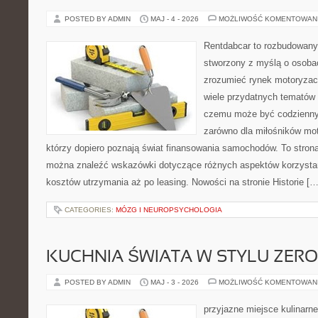
POSTED BY ADMIN
MAJ - 4 - 2026
MOŻLIWOŚĆ KOMENTOWAN
Rentdabcar to rozbudowany 
stworzony z myślą o osobac
zrozumieć rynek motoryzacy
wiele przydatnych tematów 
czemu może być codziennym
zarówno dla miłośników moto
którzy dopiero poznają świat finansowania samochodów. To stron
można znaleźć wskazówki dotyczące różnych aspektów korzystan
kosztów utrzymania aż po leasing. Nowości na stronie Historie […
CATEGORIES:
MÓZG I NEUROPSYCHOLOGIA
KUCHNIA ŚWIATA W STYLU ZER
POSTED BY ADMIN
MAJ - 3 - 2026
MOŻLIWOŚĆ KOMENTOWAN
przyjazne miejsce kulinarne