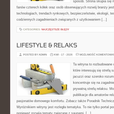
sposób. Strona skupia się 
fanów czterech kółek oraz osób obserwujących rozwój branży jes
technologiach, trendach rynkowych, bezpieczeństwie, ekologii, t
codziennych zagadnieniach związanych z użytkowaniem […]
CATEGORIES:
NAJCZĘSTSZE BŁĘDY
LIFESTYLE & RELAKS
POSTED BY ADMIN
KWI - 17 - 2026
MOŻLIWOŚĆ KOMENTOWA
Ta witryna to rozbudowane 
które interesują się strefą
jacuzzi oraz szeroko rozu
koncentruje się na zagadni
prywatną strefą relaksu. Mo
publikacje dla amatorów rel
pasjonatów domowego komfortu. Zobacz także Poradnik Techniczn
Wyróżnikiem witryny jest rozległa tematyka. To nie tylko porta
ponieważ rozwija tematy związane z saunami, […]