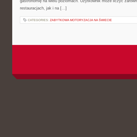
gastronomię na wielu poziomach. Użytkownik może liczyć zarówno
restauracjach, jak i na […]
CATEGORIES:
ZABYTKOWA MOTORYZACJA NA ŚWIECIE