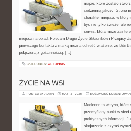
mapie, które zostało stwor
codzienną jakość. Strona i
charakter miejsca, w który
być nie tylko świeże, ale 
serwis, która może zainter
miejsca na obiad. Polecam Drugie Życie Składników i Przepisy Z
pierwszego kontaktu z marką można odnieść wrażenie, że Bibi Bis
połączoną z gościnnością. […]
CATEGORIES:
WET-OPINIA
ŻYCIE NA WSI
POSTED BY ADMIN
MAJ - 3 - 2026
MOŻLIWOŚĆ KOMENTOWAN
Madlennn to witryna, które
przemyślany punkt w sieci 
praktycznych informacji. 
skojarzenie z czymś wyraz