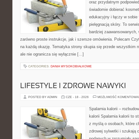
oraz przydatnym podpowied
świadomie dobierać kosmet
edukacyjny i łączy w sobie
pielęgnacją skóry. To serwi
bardziej zaawansowanych,
zarówno proste instrukcje, jak i szersze omówienia. Polecam Czyte
na każdą okazję. Tematyka strony skupia się przede wszystkim n
ale nie ogranicza się wyłącznie […]
CATEGORIES:
DANIA WYSOKOBIAŁKOWE
LIFESTYLE I ZDROWE NAWYKI
POSTED BY ADMIN
CZE - 18 - 2026
MOŻLIWOŚĆ KOMENTOWA
Spalarnia kalorii – rozbudo
kalorii Spalarnia kalorii to
z myślą o osobach, które 
zdrowej sylwetki i szukają 
podanych w zrozumiały spos