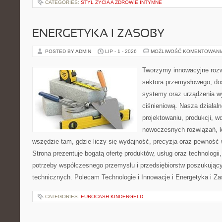
CATEGORIES:
STYL ŻYCIA A ZDROWIE INTYMNE
ENERGETYKA I ZASOBY
POSTED BY ADMIN
LIP - 1 - 2026
MOŻLIWOŚĆ KOMENTOWAN
Tworzymy innowacyjne rozw
sektora przemysłowego, do
systemy oraz urządzenia w
ciśnieniową. Nasza działaln
projektowaniu, produkcji, w
nowoczesnych rozwiązań, k
wszędzie tam, gdzie liczy się wydajność, precyzja oraz pewnoś
Strona prezentuje bogatą ofertę produktów, usług oraz technologii
potrzeby współczesnego przemysłu i przedsiębiorstw poszukują
technicznych. Polecam Technologie i Innowacje i Energetyka i Z
CATEGORIES:
EUROCASH KINDERGELD