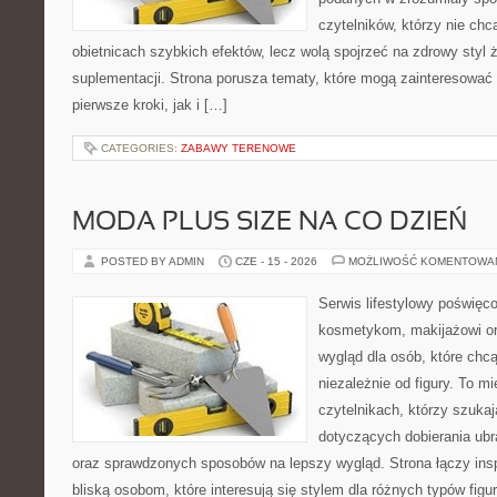
czytelników, którzy nie chc
obietnicach szybkich efektów, lecz wolą spojrzeć na zdrowy styl 
suplementacji. Strona porusza tematy, które mogą zainteresować
pierwsze kroki, jak i […]
CATEGORIES:
ZABAWY TERENOWE
MODA PLUS SIZE NA CO DZIEŃ
POSTED BY ADMIN
CZE - 15 - 2026
MOŻLIWOŚĆ KOMENTOWA
Serwis lifestylowy poświęcon
kosmetykom, makijażowi or
wygląd dla osób, które chc
niezależnie od figury. To m
czytelnikach, którzy szukaj
dotyczących dobierania ubr
oraz sprawdzonych sposobów na lepszy wygląd. Strona łączy insp
bliską osobom, które interesują się stylem dla różnych typów fig