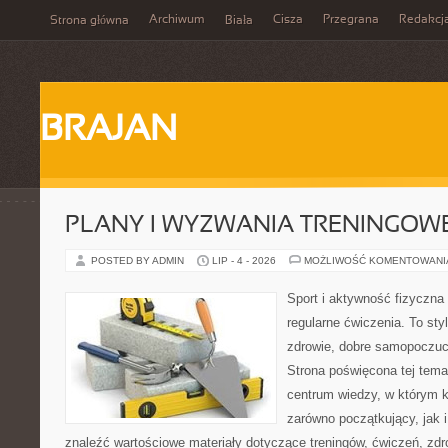
Archiwum
Cisza
Przegrana
Redakcj
Strona główna
Biała
BRAJAN
PLANY I WYZWANIA TRENINGOW
POSTED BY ADMIN
LIP - 4 - 2026
MOŻLIWOŚĆ KOMENTOWAN
Sport i aktywność fizyczna 
regularne ćwiczenia. To sty
zdrowie, dobre samopoczuci
Strona poświęcona tej tem
centrum wiedzy, w którym k
zarówno początkujący, jak
znaleźć wartościowe materiały dotyczące treningów, ćwiczeń, zdr