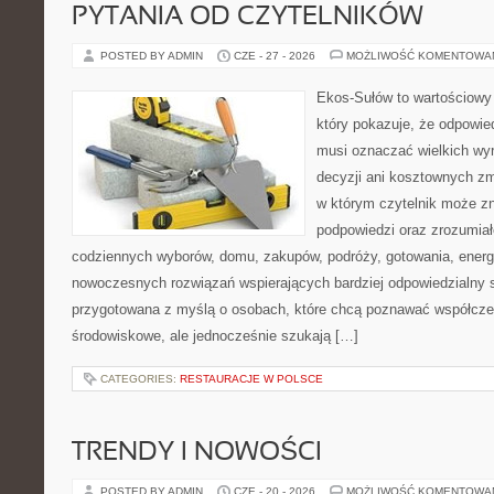
PYTANIA OD CZYTELNIKÓW
POSTED BY ADMIN
CZE - 27 - 2026
MOŻLIWOŚĆ KOMENTOWA
Ekos-Sułów to wartościowy 
który pokazuje, że odpowie
musi oznaczać wielkich wy
decyzji ani kosztownych zm
w którym czytelnik może zn
podpowiedzi oraz zrozumiał
codziennych wyborów, domu, zakupów, podróży, gotowania, energii
nowoczesnych rozwiązań wspierających bardziej odpowiedzialny st
przygotowana z myślą o osobach, które chcą poznawać współcz
środowiskowe, ale jednocześnie szukają […]
CATEGORIES:
RESTAURACJE W POLSCE
TRENDY I NOWOŚCI
POSTED BY ADMIN
CZE - 20 - 2026
MOŻLIWOŚĆ KOMENTOWA