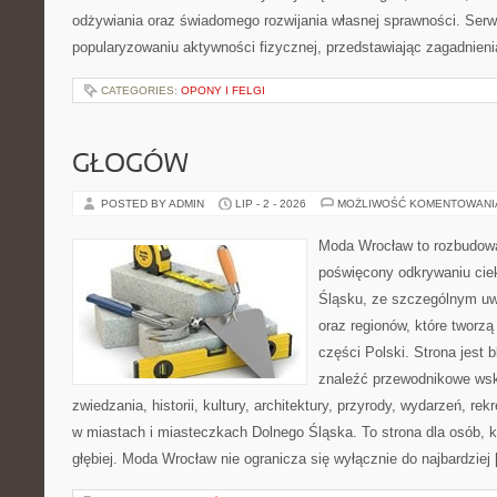
odżywiania oraz świadomego rozwijania własnej sprawności. Serwi
popularyzowaniu aktywności fizycznej, przedstawiając zagadnien
CATEGORIES:
OPONY I FELGI
GŁOGÓW
POSTED BY ADMIN
LIP - 2 - 2026
MOŻLIWOŚĆ KOMENTOWAN
Moda Wrocław to rozbudowa
poświęcony odkrywaniu ci
Śląsku, ze szczególnym uw
oraz regionów, które tworz
części Polski. Strona jest
znaleźć przewodnikowe ws
zwiedzania, historii, kultury, architektury, przyrody, wydarzeń, re
w miastach i miasteczkach Dolnego Śląska. To strona dla osób, k
głębiej. Moda Wrocław nie ogranicza się wyłącznie do najbardziej