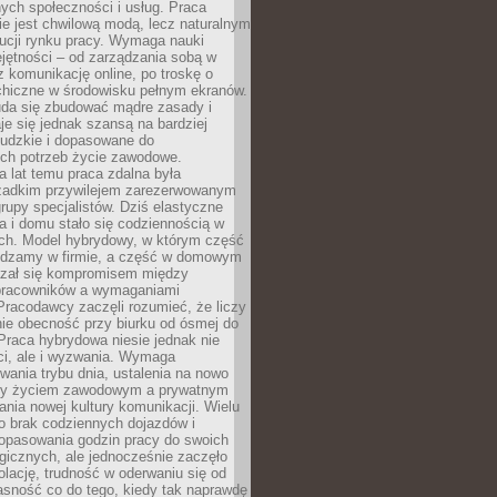
nych społeczności i usług. Praca
e jest chwilową modą, lecz naturalnym
ucji rynku pracy. Wymaga nauki
jętności – od zarządzania sobą w
z komunikację online, po troskę o
chiczne w środowisku pełnym ekranów.
uda się zbudować mądre zasady i
aje się jednak szansą na bardziej
ludzkie i dopasowane do
ych potrzeb życie zawodowe.
a lat temu praca zdalna była
rzadkim przywilejem zarezerwowanym
grupy specjalistów. Dziś elastyczne
ra i domu stało się codziennością w
ach. Model hybrydowy, w którym część
ędzamy w firmie, a część w domowym
azał się kompromisem między
pracowników a wymaganiami
 Pracodawcy zaczęli rozumieć, że liczy
 nie obecność przy biurku od ósmej do
Praca hybrydowa niesie jednak nie
ci, ale i wyzwania. Wymaga
wania trybu dnia, ustalenia na nowo
zy życiem zawodowym a prywatnym
nia nowej kultury komunikacji. Wielu
ło brak codziennych dojazdów i
opasowania godzin pracy do swoich
gicznych, ale jednocześnie zaczęło
lację, trudność w oderwaniu się od
jasność co do tego, kiedy tak naprawdę