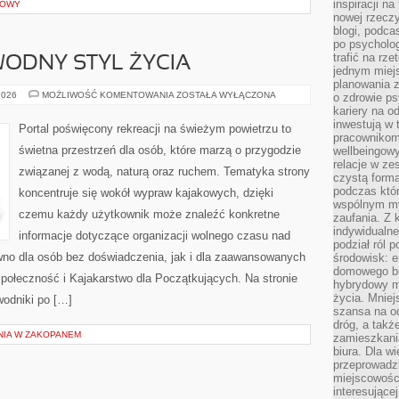
inspiracji na
IOWY
nowej rzeczy
blogi, podca
po psycholog
trafić na rze
ODNY STYL ŻYCIA
jednym miej
planowania 
EKOPODRÓŻE
2026
MOŻLIWOŚĆ KOMENTOWANIA
ZOSTAŁA WYŁĄCZONA
o zdrowie ps
–
kariery na o
WODNY
inwestują w 
STYL
Portal poświęcony rekreacji na świeżym powietrzu to
ŻYCIA
pracownikom
świetna przestrzeń dla osób, które marzą o przygodzie
wellbeingow
relacje w ze
związanej z wodą, naturą oraz ruchem. Tematyka strony
czystą forma
podczas któr
koncentruje się wokół wypraw kajakowych, dzięki
wspólnym my
czemu każdy użytkownik może znaleźć konkretne
zaufania. Z k
indywidualne
informacje dotyczące organizacji wolnego czasu nad
podział ról 
wno dla osób bez doświadczenia, jak i dla zaawansowanych
środowisk: e
domowego bi
połeczność i Kajakarstwo dla Początkujących. Na stronie
hybrydowy m
życia. Mniej
odniki po […]
szansa na od
dróg, a tak
NIA W ZAKOPANEM
zamieszkania
biura. Dla wi
przeprowadzk
miejscowośc
E
interesujące