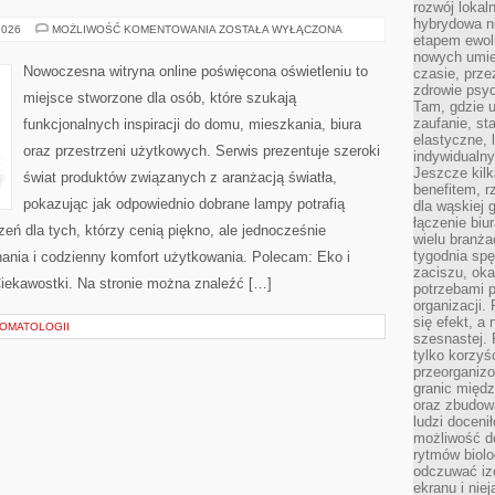
rozwój lokal
hybrydowa ni
TESTY
2026
MOŻLIWOŚĆ KOMENTOWANIA
ZOSTAŁA WYŁĄCZONA
etapem ewol
I
RECENZJE
nowych umie
Nowoczesna witryna online poświęcona oświetleniu to
czasie, prze
zdrowie psy
miejsce stworzone dla osób, które szukają
Tam, gdzie 
zaufanie, st
funkcjonalnych inspiracji do domu, mieszkania, biura
elastyczne, 
oraz przestrzeni użytkowych. Serwis prezentuje szeroki
indywidualn
Jeszcze kilk
świat produktów związanych z aranżacją światła,
benefitem, 
pokazując jak odpowiednio dobrane lampy potrafią
dla wąskiej 
łączenie biu
eń dla tych, którzy cenią piękno, ale jednocześnie
wielu branż
tygodnia sp
ania i codzienny komfort użytkowania. Polecam: Eko i
zaciszu, ok
 Ciekawostki. Na stronie można znaleźć […]
potrzebami 
organizacji.
się efekt, a
OMATOLOGII
szesnastej. 
tylko korzyś
przeorganizo
granic międ
oraz zbudowa
ludzi doceni
możliwość d
rytmów biolo
odczuwać izo
ekranu i nie