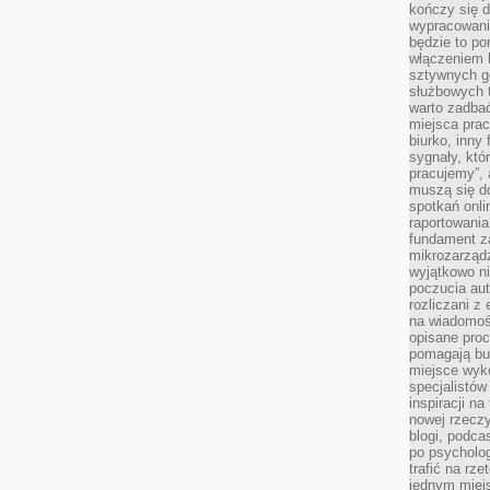
kończy się d
wypracowanie
będzie to po
włączeniem k
sztywnych go
służbowych 
warto zadbać
miejsca pra
biurko, inny 
sygnały, któ
pracujemy”, 
muszą się d
spotkań onli
raportowania
fundament z
mikrozarządz
wyjątkowo n
poczucia au
rozliczani z
na wiadomoś
opisane proc
pomagają bu
miejsce wyk
specjalistów
inspiracji na
nowej rzeczy
blogi, podca
po psycholog
trafić na rze
jednym miej