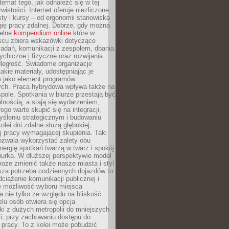
 temat tego, jak odnaleźć się w tej
wistości. Internet oferuje niezliczone
sty i kursy – od ergonomii stanowiska
ię pracy zdalnej. Dobrze, gdy można
telne
kompendium online
które w
scu zbiera wskazówki dotyczące
zadań, komunikacji z zespołem, dbania
ychiczne i fizyczne oraz rozwijania
dległość. Świadome organizacje
takie materiały, udostępniając je
 jako element programów
ych. Praca hybrydowa wpływa także na
spole. Spotkania w biurze przestają być
lnością, a stają się wydarzeniem,
ego warto skupić się na integracji,
śleniu strategicznym i budowaniu
olei dni zdalne służą głębokiej,
j pracy wymagającej skupienia. Taki
pozwala wykorzystać zalety obu
nergię spotkań twarzą w twarz i spokój
urka. W dłuższej perspektywie model
oże zmienić także nasze miasta i styl
sza potrzeba codziennych dojazdów to
ciążenie komunikacji publicznej i
że możliwość wyboru miejsca
 nie tylko ze względu na bliskość
elu osób otwiera się opcja
i z dużych metropolii do mniejszych
i, przy zachowaniu dostępu do
j pracy. To z kolei może pobudzić