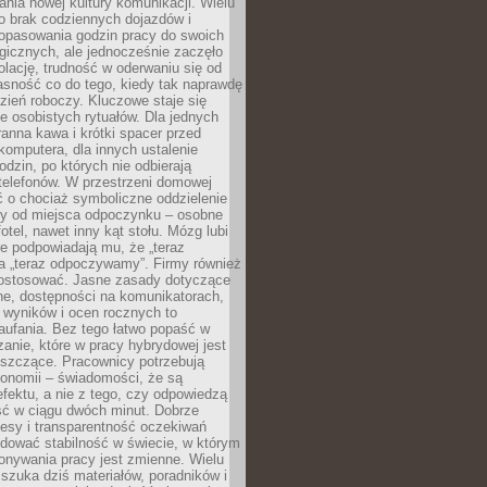
nia nowej kultury komunikacji. Wielu
ło brak codziennych dojazdów i
opasowania godzin pracy do swoich
gicznych, ale jednocześnie zaczęło
lację, trudność w oderwaniu się od
jasność co do tego, kiedy tak naprawdę
zień roboczy. Kluczowe staje się
 osobistych rytuałów. Dla jednych
ranna kawa i krótki spacer przed
omputera, dla innych ustalenie
dzin, po których nie odbierają
telefonów. W przestrzeni domowej
 o chociaż symboliczne oddzielenie
cy od miejsca odpoczynku – osobne
fotel, nawet inny kąt stołu. Mózg lubi
re podpowiadają mu, że „teraz
a „teraz odpoczywamy”. Firmy również
ostosować. Jasne zasady dotyczące
ne, dostępności na komunikatorach,
 wyników i ocen rocznych to
aufania. Bez tego łatwo popaść w
anie, które w pracy hybrydowej jest
iszczące. Pracownicy potrzebują
tonomii – świadomości, że są
 efektu, a nie z tego, czy odpowiedzą
ć w ciągu dwóch minut. Dobrze
esy i transparentność oczekiwań
dować stabilność w świecie, w którym
onywania pracy jest zmienne. Wielu
 szuka dziś materiałów, poradników i