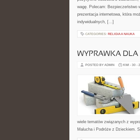
wagę. Polecam: Bezpieczeństwo w
prezentacja internetowa, która mo
indywidualnych, […]
CATEGORIES:
RELIGIA A NAUKA
WYPRAWKA DLA
POSTED BY ADMIN
KWI - 30 - 
wiele tematów związanych z wypra
Malucha i Podróże z Dzieckiem. S