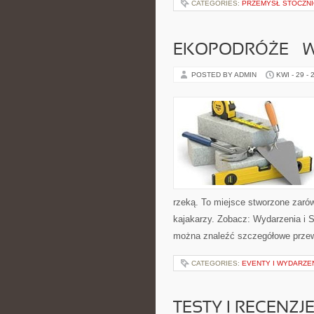
CATEGORIES:
PRZEMYSŁ STOCZN
EKOPODRÓŻE – W
POSTED BY ADMIN
KWI - 29 - 
rzeką. To miejsce stworzone zaró
kajakarzy. Zobacz: Wydarzenia i S
można znaleźć szczegółowe przew
CATEGORIES:
EVENTY I WYDARZE
TESTY I RECENZJ