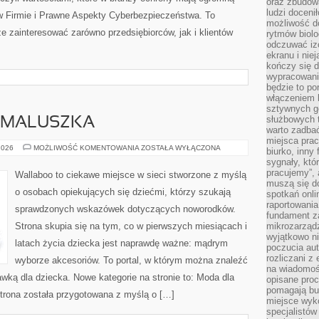
oraz zbudowa
ludzi doceni
 Firmie i Prawne Aspekty Cyberbezpieczeństwa. To
możliwość d
że zainteresować zarówno przedsiębiorców, jak i klientów
rytmów biolo
odczuwać izo
ekranu i nie
kończy się d
wypracowanie
będzie to po
włączeniem k
sztywnych go
służbowych 
 MALUSZKA
warto zadbać
miejsca pra
WYPRAWKA
2026
MOŻLIWOŚĆ KOMENTOWANIA
ZOSTAŁA WYŁĄCZONA
biurko, inny 
DLA
sygnały, któ
MALUSZKA
pracujemy”, 
Wallaboo to ciekawe miejsce w sieci stworzone z myślą
muszą się d
o osobach opiekujących się dziećmi, którzy szukają
spotkań onli
raportowania
sprawdzonych wskazówek dotyczących noworodków.
fundament z
Strona skupia się na tym, co w pierwszych miesiącach i
mikrozarządz
wyjątkowo n
latach życia dziecka jest naprawdę ważne: mądrym
poczucia au
rozliczani z
wyborze akcesoriów. To portal, w którym można znaleźć
na wiadomoś
wką dla dziecka. Nowe kategorie na stronie to: Moda dla
opisane proc
pomagają bu
trona została przygotowana z myślą o […]
miejsce wyk
specjalistów