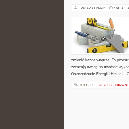
POSTED BY ADMIN
KWI - 27 - 
zmienić każde wnętrze. To przestrz
zwracają uwagę na trwałość wykon
Oszczędzanie Energii i Historia i
CATEGORIES:
PSYCHOLOGIA W ST