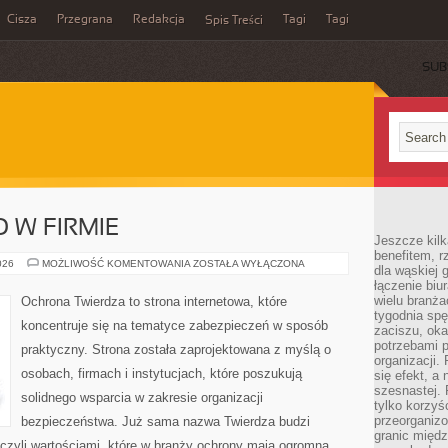
Cisza
Przegrana
Redakcja
Tagi
Tagi
Spis Treści
SUB
 W FIRMIE
Jeszcze kilk
benefitem, 
BEZPIECZEŃSTWO
026
MOŻLIWOŚĆ KOMENTOWANIA
ZOSTAŁA WYŁĄCZONA
dla wąskiej 
W
łączenie biu
FIRMIE
wielu branż
Ochrona Twierdza to strona internetowa, które
tygodnia sp
koncentruje się na tematyce zabezpieczeń w sposób
zaciszu, ok
potrzebami 
praktyczny. Strona została zaprojektowana z myślą o
organizacji.
osobach, firmach i instytucjach, które poszukują
się efekt, a
szesnastej. 
solidnego wsparcia w zakresie organizacji
tylko korzyś
przeorganizo
bezpieczeństwa. Już sama nazwa Twierdza budzi
granic międ
czyli wartościami, które w branży ochrony mają ogromną