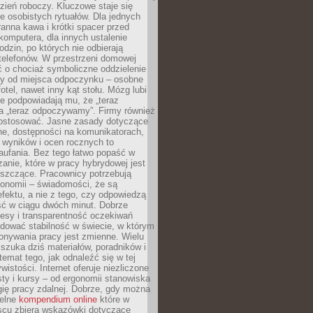
zień roboczy. Kluczowe staje się
 osobistych rytuałów. Dla jednych
ranna kawa i krótki spacer przed
omputera, dla innych ustalenie
dzin, po których nie odbierają
telefonów. W przestrzeni domowej
 o chociaż symboliczne oddzielenie
cy od miejsca odpoczynku – osobne
fotel, nawet inny kąt stołu. Mózg lubi
re podpowiadają mu, że „teraz
a „teraz odpoczywamy”. Firmy również
ostosować. Jasne zasady dotyczące
ne, dostępności na komunikatorach,
 wyników i ocen rocznych to
aufania. Bez tego łatwo popaść w
anie, które w pracy hybrydowej jest
iszczące. Pracownicy potrzebują
tonomii – świadomości, że są
 efektu, a nie z tego, czy odpowiedzą
ć w ciągu dwóch minut. Dobrze
esy i transparentność oczekiwań
dować stabilność w świecie, w którym
onywania pracy jest zmienne. Wielu
 szuka dziś materiałów, poradników i
 temat tego, jak odnaleźć się w tej
wistości. Internet oferuje niezliczone
sty i kursy – od ergonomii stanowiska
ię pracy zdalnej. Dobrze, gdy można
telne
kompendium online
które w
scu zbiera wskazówki dotyczące