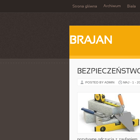
Archiwum
Strona główna
Biała
BRAJAN
BEZPIECZEŃSTWO
POSTED BY ADMIN
MAJ - 1 - 2
pozytywne odczucia z zaufaniem, 