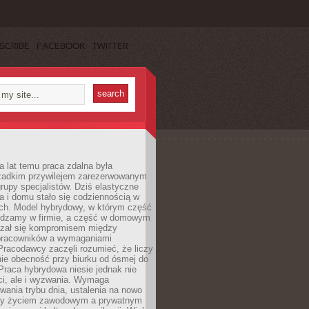
SCRIBE
FACEBOOK
TWITTER
a lat temu praca zdalna była
rzadkim przywilejem zarezerwowanym
grupy specjalistów. Dziś elastyczne
ra i domu stało się codziennością w
ach. Model hybrydowy, w którym część
ędzamy w firmie, a część w domowym
azał się kompromisem między
pracowników a wymaganiami
 Pracodawcy zaczęli rozumieć, że liczy
 nie obecność przy biurku od ósmej do
Praca hybrydowa niesie jednak nie
ci, ale i wyzwania. Wymaga
wania trybu dnia, ustalenia na nowo
zy życiem zawodowym a prywatnym