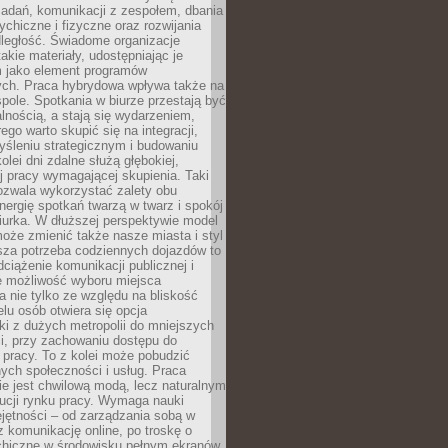
zadań, komunikacji z zespołem, dbania
ychiczne i fizyczne oraz rozwijania
dległość. Świadome organizacje
takie materiały, udostępniając je
 jako element programów
ych. Praca hybrydowa wpływa także na
spole. Spotkania w biurze przestają być
lnością, a stają się wydarzeniem,
ego warto skupić się na integracji,
śleniu strategicznym i budowaniu
olei dni zdalne służą głębokiej,
j pracy wymagającej skupienia. Taki
pozwala wykorzystać zalety obu
nergię spotkań twarzą w twarz i spokój
urka. W dłuższej perspektywie model
oże zmienić także nasze miasta i styl
sza potrzeba codziennych dojazdów to
ciążenie komunikacji publicznej i
że możliwość wyboru miejsca
 nie tylko ze względu na bliskość
elu osób otwiera się opcja
i z dużych metropolii do mniejszych
i, przy zachowaniu dostępu do
j pracy. To z kolei może pobudzić
nych społeczności i usług. Praca
e jest chwilową modą, lecz naturalnym
ucji rynku pracy. Wymaga nauki
jętności – od zarządzania sobą w
z komunikację online, po troskę o
chiczne w środowisku pełnym ekranów.