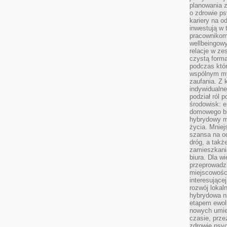
planowania 
o zdrowie ps
kariery na o
inwestują w 
pracownikom
wellbeingow
relacje w ze
czystą forma
podczas któr
wspólnym my
zaufania. Z k
indywidualne
podział ról 
środowisk: e
domowego bi
hybrydowy m
życia. Mniej
szansa na od
dróg, a tak
zamieszkania
biura. Dla wi
przeprowadzk
miejscowośc
interesujące
rozwój lokal
hybrydowa ni
etapem ewol
nowych umie
czasie, prze
zdrowie psy