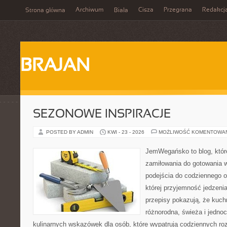
Archiwum
Cisza
Przegrana
Redakcj
Strona główna
Biała
BRAJAN
SEZONOWE INSPIRACJE
POSTED BY ADMIN
KWI - 23 - 2026
MOŻLIWOŚĆ KOMENTOWA
JemWegańsko to blog, które
zamiłowania do gotowania w
podejścia do codziennego o
której przyjemność jedzenia
przepisy pokazują, że kuc
różnorodna, świeża i jedno
kulinarnych wskazówek dla osób, które wypatrują codziennych ro