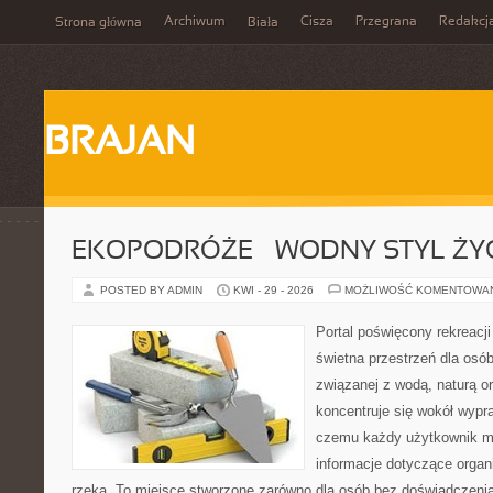
Archiwum
Cisza
Przegrana
Redakcj
Strona główna
Biała
BRAJAN
EKOPODRÓŻE – WODNY STYL ŻY
POSTED BY ADMIN
KWI - 29 - 2026
MOŻLIWOŚĆ KOMENTOWA
Portal poświęcony rekreacj
świetna przestrzeń dla osó
związanej z wodą, naturą o
koncentruje się wokół wypr
czemu każdy użytkownik m
informacje dotyczące organ
rzeką. To miejsce stworzone zarówno dla osób bez doświadczeni