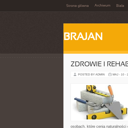
Archiwum
Strona główna
Biała
BRAJAN
ZDROWIE I REHAB
POSTED BY ADMIN
MAJ - 10 -
osobach, które cenią naturalności