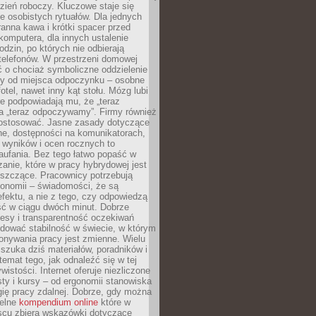
zień roboczy. Kluczowe staje się
 osobistych rytuałów. Dla jednych
ranna kawa i krótki spacer przed
omputera, dla innych ustalenie
dzin, po których nie odbierają
telefonów. W przestrzeni domowej
 o chociaż symboliczne oddzielenie
cy od miejsca odpoczynku – osobne
fotel, nawet inny kąt stołu. Mózg lubi
re podpowiadają mu, że „teraz
a „teraz odpoczywamy”. Firmy również
ostosować. Jasne zasady dotyczące
ne, dostępności na komunikatorach,
 wyników i ocen rocznych to
aufania. Bez tego łatwo popaść w
anie, które w pracy hybrydowej jest
iszczące. Pracownicy potrzebują
tonomii – świadomości, że są
 efektu, a nie z tego, czy odpowiedzą
ć w ciągu dwóch minut. Dobrze
esy i transparentność oczekiwań
dować stabilność w świecie, w którym
onywania pracy jest zmienne. Wielu
 szuka dziś materiałów, poradników i
 temat tego, jak odnaleźć się w tej
wistości. Internet oferuje niezliczone
sty i kursy – od ergonomii stanowiska
ię pracy zdalnej. Dobrze, gdy można
telne
kompendium online
które w
scu zbiera wskazówki dotyczące