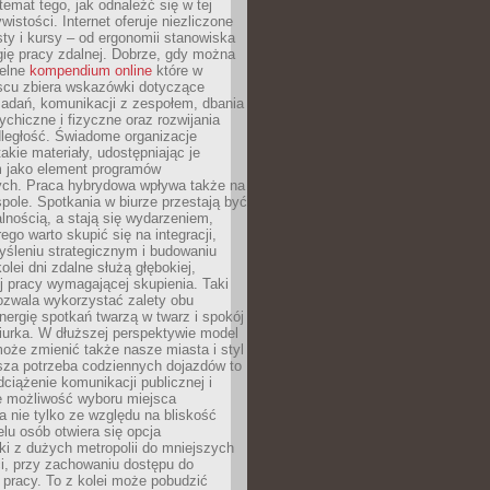
 temat tego, jak odnaleźć się w tej
wistości. Internet oferuje niezliczone
sty i kursy – od ergonomii stanowiska
ię pracy zdalnej. Dobrze, gdy można
telne
kompendium online
które w
scu zbiera wskazówki dotyczące
zadań, komunikacji z zespołem, dbania
ychiczne i fizyczne oraz rozwijania
dległość. Świadome organizacje
takie materiały, udostępniając je
 jako element programów
ych. Praca hybrydowa wpływa także na
spole. Spotkania w biurze przestają być
lnością, a stają się wydarzeniem,
ego warto skupić się na integracji,
śleniu strategicznym i budowaniu
olei dni zdalne służą głębokiej,
j pracy wymagającej skupienia. Taki
pozwala wykorzystać zalety obu
nergię spotkań twarzą w twarz i spokój
urka. W dłuższej perspektywie model
oże zmienić także nasze miasta i styl
sza potrzeba codziennych dojazdów to
ciążenie komunikacji publicznej i
że możliwość wyboru miejsca
 nie tylko ze względu na bliskość
elu osób otwiera się opcja
i z dużych metropolii do mniejszych
i, przy zachowaniu dostępu do
j pracy. To z kolei może pobudzić