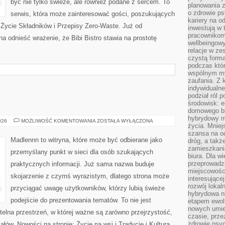
być nie tylko świeże, ale również podane z sercem. To
planowania 
o zdrowie ps
serwis, która może zainteresować gości, poszukujących
kariery na o
 Życie Składników i Przepisy Zero-Waste. Już od
inwestują w 
pracownikom
 odnieść wrażenie, że Bibi Bistro stawia na prostotę
wellbeingow
relacje w ze
czystą forma
podczas któr
wspólnym my
zaufania. Z k
indywidualne
podział ról 
środowisk: e
domowego bi
hybrydowy m
ŻYCIE
026
MOŻLIWOŚĆ KOMENTOWANIA
ZOSTAŁA WYŁĄCZONA
życia. Mniej
NA
WSI
szansa na od
Madlennn to witryna, które może być odbierane jako
dróg, a tak
zamieszkania
przemyślany punkt w sieci dla osób szukających
biura. Dla wi
przeprowadzk
praktycznych informacji. Już sama nazwa buduje
miejscowośc
skojarzenie z czymś wyrazistym, dlatego strona może
interesujące
rozwój lokal
przyciągać uwagę użytkowników, którzy lubią świeże
hybrydowa ni
podejście do prezentowania tematów. To nie jest
etapem ewol
nowych umie
ytelna przestrzeń, w której ważne są zarówno przejrzystość,
czasie, prze
zdrowie psy
ałów. Nowości na stronie: Życie na wsi i Tradycje i Kultura