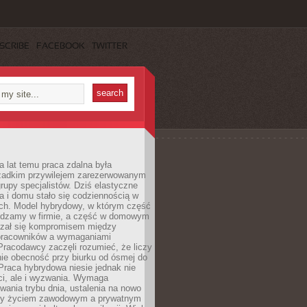
SCRIBE
FACEBOOK
TWITTER
a lat temu praca zdalna była
rzadkim przywilejem zarezerwowanym
grupy specjalistów. Dziś elastyczne
ra i domu stało się codziennością w
ach. Model hybrydowy, w którym część
ędzamy w firmie, a część w domowym
azał się kompromisem między
pracowników a wymaganiami
 Pracodawcy zaczęli rozumieć, że liczy
 nie obecność przy biurku od ósmej do
Praca hybrydowa niesie jednak nie
ci, ale i wyzwania. Wymaga
wania trybu dnia, ustalenia na nowo
zy życiem zawodowym a prywatnym