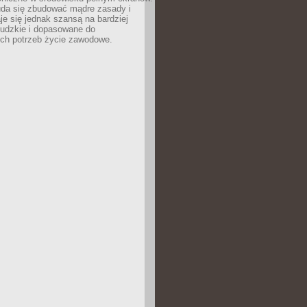
uda się zbudować mądre zasady i
aje się jednak szansą na bardziej
ludzkie i dopasowane do
ych potrzeb życie zawodowe.