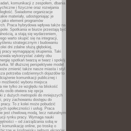
zadań, komunikacji z zespołem, dbania
ychiczne i fizyczne oraz rozwijania
dległość. Świadome organizacje
takie materiały, udostępniając je
 jako element programów
ych. Praca hybrydowa wpływa także na
spole. Spotkania w biurze przestają być
lnością, a stają się wydarzeniem,
ego warto skupić się na integracji,
śleniu strategicznym i budowaniu
olei dni zdalne służą głębokiej,
j pracy wymagającej skupienia. Taki
pozwala wykorzystać zalety obu
nergię spotkań twarzą w twarz i spokój
urka. W dłuższej perspektywie model
oże zmienić także nasze miasta i styl
sza potrzeba codziennych dojazdów to
ciążenie komunikacji publicznej i
że możliwość wyboru miejsca
 nie tylko ze względu na bliskość
elu osób otwiera się opcja
i z dużych metropolii do mniejszych
i, przy zachowaniu dostępu do
j pracy. To z kolei może pobudzić
nych społeczności i usług. Praca
e jest chwilową modą, lecz naturalnym
ucji rynku pracy. Wymaga nauki
jętności – od zarządzania sobą w
z komunikację online, po troskę o
chiczne w środowisku pełnym ekranów.