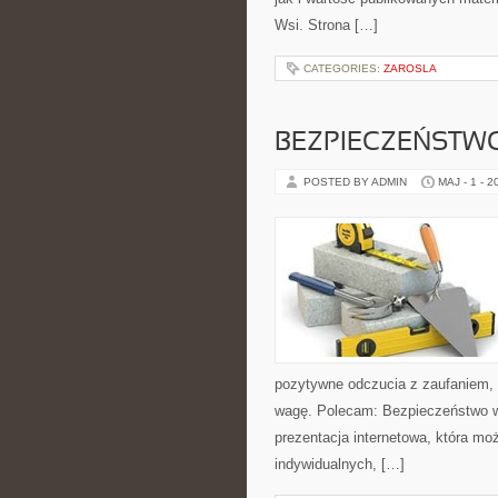
Wsi. Strona […]
CATEGORIES:
ZAROSLA
BEZPIECZEŃSTWO
POSTED BY ADMIN
MAJ - 1 - 2
pozytywne odczucia z zaufaniem, 
wagę. Polecam: Bezpieczeństwo w
prezentacja internetowa, która mo
indywidualnych, […]