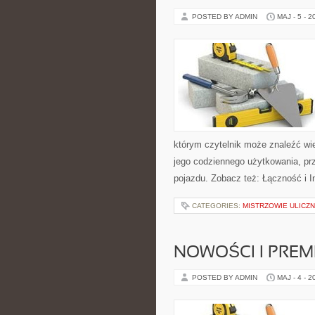
POSTED BY ADMIN
MAJ - 5 - 2
którym czytelnik może znaleźć wi
jego codziennego użytkowania, pr
pojazdu. Zobacz też: Łączność i I
CATEGORIES:
MISTRZOWIE ULICZN
NOWOŚCI I PREM
POSTED BY ADMIN
MAJ - 4 - 2