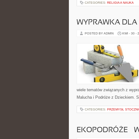
CATEGORIES:
RELIGIA A NAUKA
WYPRAWKA DLA
POSTED BY ADMIN
KWI - 30 - 
wiele tematów związanych z wypra
Malucha i Podróże z Dzieckiem. S
CATEGORIES:
PRZEMYSŁ STOCZN
EKOPODRÓŻE – W