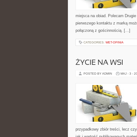
miejsca na obiad. Polecam Drugie
pierwszego kontaktu z marką można
połączoną z gościnnością. […]
CATEGORIES:
WET-OPINIA
ŻYCIE NA WSI
POSTED BY ADMIN
MAJ - 3 - 2
przypadkowy zbiór treści, lecz cz
jak i wartość publikowanych materi