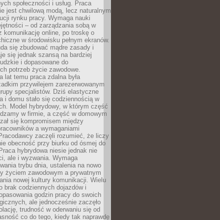
nych społeczności i usług. Praca
e jest chwilową modą, lecz naturalnym
ucji rynku pracy. Wymaga nauki
jętności – od zarządzania sobą w
z komunikację online, po troskę o
chiczne w środowisku pełnym ekranów.
uda się zbudować mądre zasady i
aje się jednak szansą na bardziej
ludzkie i dopasowane do
ych potrzeb życie zawodowe.
a lat temu praca zdalna była
rzadkim przywilejem zarezerwowanym
grupy specjalistów. Dziś elastyczne
ra i domu stało się codziennością w
ach. Model hybrydowy, w którym część
ędzamy w firmie, a część w domowym
azał się kompromisem między
pracowników a wymaganiami
 Pracodawcy zaczęli rozumieć, że liczy
 nie obecność przy biurku od ósmej do
Praca hybrydowa niesie jednak nie
ci, ale i wyzwania. Wymaga
wania trybu dnia, ustalenia na nowo
zy życiem zawodowym a prywatnym
nia nowej kultury komunikacji. Wielu
ło brak codziennych dojazdów i
opasowania godzin pracy do swoich
gicznych, ale jednocześnie zaczęło
lację, trudność w oderwaniu się od
jasność co do tego, kiedy tak naprawdę