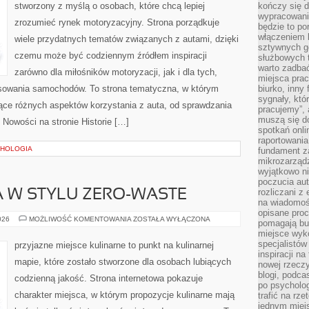
stworzony z myślą o osobach, które chcą lepiej
kończy się d
wypracowanie
zrozumieć rynek motoryzacyjny. Strona porządkuje
będzie to po
włączeniem k
wiele przydatnych tematów związanych z autami, dzięki
sztywnych go
czemu może być codziennym źródłem inspiracji
służbowych 
warto zadbać
zarówno dla miłośników motoryzacji, jak i dla tych,
miejsca pra
ansowania samochodów. To strona tematyczna, w którym
biurko, inny 
sygnały, któ
ce różnych aspektów korzystania z auta, od sprawdzania
pracujemy”, 
muszą się d
 Nowości na stronie Historie […]
spotkań onli
raportowania
CHOLOGIA
fundament z
mikrozarządz
wyjątkowo n
poczucia au
rozliczani z
 W STYLU ZERO-WASTE
na wiadomoś
opisane proc
KUCHNIA
026
MOŻLIWOŚĆ KOMENTOWANIA
ZOSTAŁA WYŁĄCZONA
pomagają bu
ŚWIATA
miejsce wyk
W
STYLU
specjalistów
przyjazne miejsce kulinarne to punkt na kulinarnej
ZERO-
inspiracji na
WASTE
mapie, które zostało stworzone dla osobach lubiących
nowej rzeczy
blogi, podca
codzienną jakość. Strona internetowa pokazuje
po psycholog
charakter miejsca, w którym propozycje kulinarne mają
trafić na rze
jednym miej