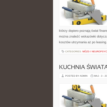
którzy dopiero poznają świat fin
można znaleźć wskazówki dotyczą
kosztów utrzymania aż po leasing.
CATEGORIES:
MÓZG I NEUROPSY
KUCHNIA ŚWIATA
POSTED BY ADMIN
MAJ - 3 - 2