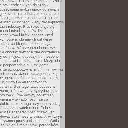
nia nowej kultury komunikacji. Wielu
ło brak codziennych dojazdów i
opasowania godzin pracy do swoich
gicznych, ale jednocześnie zaczęło
lację, trudność w oderwaniu się od
jasność co do tego, kiedy tak naprawdę
zień roboczy. Kluczowe staje się
 osobistych rytuałów. Dla jednych
ranna kawa i krótki spacer przed
omputera, dla innych ustalenie
dzin, po których nie odbierają
telefonów. W przestrzeni domowej
 o chociaż symboliczne oddzielenie
cy od miejsca odpoczynku – osobne
fotel, nawet inny kąt stołu. Mózg lubi
re podpowiadają mu, że „teraz
a „teraz odpoczywamy”. Firmy również
ostosować. Jasne zasady dotyczące
ne, dostępności na komunikatorach,
 wyników i ocen rocznych to
aufania. Bez tego łatwo popaść w
anie, które w pracy hybrydowej jest
iszczące. Pracownicy potrzebują
tonomii – świadomości, że są
 efektu, a nie z tego, czy odpowiedzą
ć w ciągu dwóch minut. Dobrze
esy i transparentność oczekiwań
dować stabilność w świecie, w którym
onywania pracy jest zmienne. Wielu
 szuka dziś materiałów, poradników i