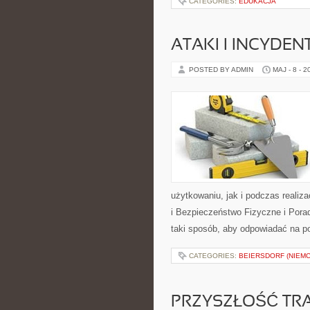
CATEGORIES:
EDUKACJA
ATAKI I INCYDEN
POSTED BY ADMIN
MAJ - 8 - 2
użytkowaniu, jak i podczas realiz
i Bezpieczeństwo Fizyczne i Porad
taki sposób, aby odpowiadać na p
CATEGORIES:
BEIERSDORF (NIEMC
PRZYSZŁOŚĆ TR