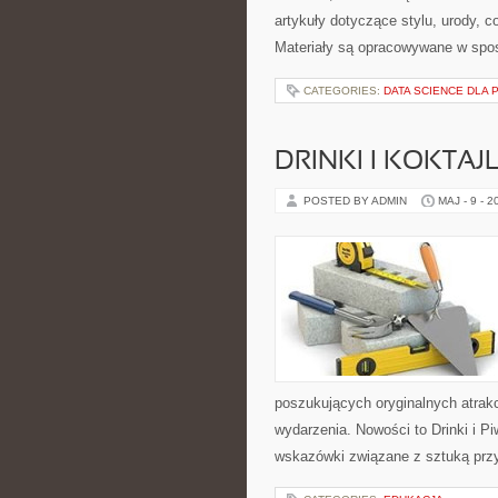
artykuły dotyczące stylu, urody, c
Materiały są opracowywane w spo
CATEGORIES:
DATA SCIENCE DLA
DRINKI I KOKTAJ
POSTED BY ADMIN
MAJ - 9 - 2
poszukujących oryginalnych atrak
wydarzenia. Nowości to Drinki i P
wskazówki związane z sztuką przy