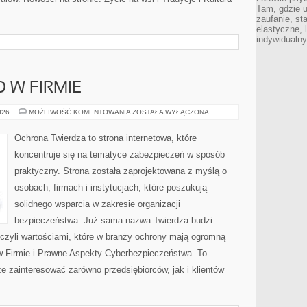
Tam, gdzie 
zaufanie, st
elastyczne, 
indywidualn
 W FIRMIE
BEZPIECZEŃSTWO
026
MOŻLIWOŚĆ KOMENTOWANIA
ZOSTAŁA WYŁĄCZONA
W
FIRMIE
Ochrona Twierdza to strona internetowa, które
koncentruje się na tematyce zabezpieczeń w sposób
praktyczny. Strona została zaprojektowana z myślą o
osobach, firmach i instytucjach, które poszukują
solidnego wsparcia w zakresie organizacji
bezpieczeństwa. Już sama nazwa Twierdza budzi
czyli wartościami, które w branży ochrony mają ogromną
 Firmie i Prawne Aspekty Cyberbezpieczeństwa. To
że zainteresować zarówno przedsiębiorców, jak i klientów