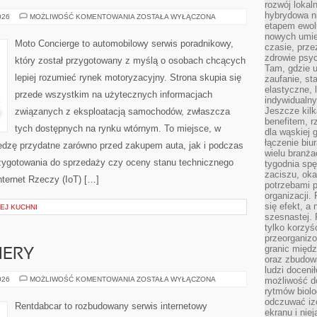
rozwój lokal
hybrydowa ni
PRZYSZŁOŚĆ
026
MOŻLIWOŚĆ KOMENTOWANIA
ZOSTAŁA WYŁĄCZONA
TRANSPORTU
etapem ewol
nowych umie
Moto Concierge to automobilowy serwis poradnikowy,
czasie, prze
zdrowie psy
który został przygotowany z myślą o osobach chcących
Tam, gdzie 
lepiej rozumieć rynek motoryzacyjny. Strona skupia się
zaufanie, st
elastyczne, 
przede wszystkim na użytecznych informacjach
indywidualn
Jeszcze kilk
związanych z eksploatacją samochodów, zwłaszcza
benefitem, 
tych dostępnych na rynku wtórnym. To miejsce, w
dla wąskiej 
łączenie biu
edzę przydatne zarówno przed zakupem auta, jak i podczas
wielu branż
zygotowania do sprzedaży czy oceny stanu technicznego
tygodnia sp
zaciszu, ok
nternet Rzeczy (IoT) […]
potrzebami 
organizacji.
się efekt, a
EJ KUCHNI
szesnastej. 
tylko korzyś
przeorganizo
granic międ
IERY
oraz zbudowa
ludzi doceni
NOWOŚCI
026
MOŻLIWOŚĆ KOMENTOWANIA
ZOSTAŁA WYŁĄCZONA
możliwość d
I
rytmów biolo
PREMIERY
odczuwać izo
Rentdabcar to rozbudowany serwis internetowy
ekranu i nie