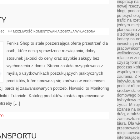
inspiracji na
nowej rzeczy
blogi, podca
po psycholog
TY
trafić na rze
jednym miej
planowania 
ATAKI
026
MOŻLIWOŚĆ KOMENTOWANIA
ZOSTAŁA WYŁĄCZONA
o zdrowie ps
I
INCYDENTY
kariery na o
Feniks Shop to stale poszerzająca ofertę przestrzeń dla
inwestują w 
pracownikom
osób, które cenią sprawdzone rozwiązania, dobry
wellbeingow
relacje w ze
stosunek jakości do ceny oraz szybkie zakupy bez
czystą forma
wychodzenia z domu. Strona została przygotowana z
podczas któr
wspólnym my
myślą o użytkownikach poszukujących praktycznych
zaufania. Z k
produktów, które sprawdzą się zarówno w codziennym
indywidualne
podział ról 
acji bardziej zaawansowanych potrzeb. Nowości to Monitoring
środowisk: e
domowego bi
niki i Tutoriale. Katalog produktów została opracowana w
hybrydowy m
otrzeby […]
życia. Mniej
szansa na od
dróg, a tak
Y)
zamieszkania
biura. Dla wi
przeprowadzk
miejscowośc
ANSPORTU
interesujące