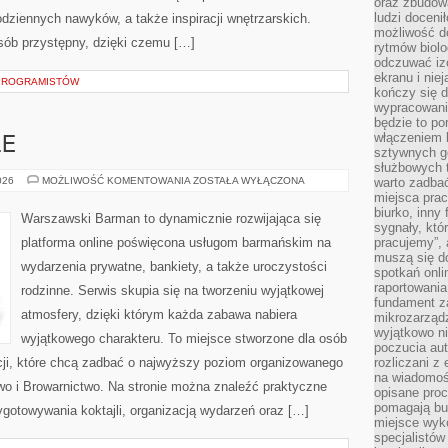
oraz zbudowa
ludzi doceni
odziennych nawyków, a także inspiracji wnętrzarskich.
możliwość d
sób przystępny, dzięki czemu […]
rytmów biolo
odczuwać izo
ekranu i nie
 PROGRAMISTÓW
kończy się d
wypracowanie
będzie to po
włączeniem k
LE
sztywnych go
służbowych 
DRINKI
026
MOŻLIWOŚĆ KOMENTOWANIA
ZOSTAŁA WYŁĄCZONA
warto zadbać
I
miejsca pra
KOKTAJLE
biurko, inny 
Warszawski Barman to dynamicznie rozwijająca się
sygnały, któ
platforma online poświęcona usługom barmańskim na
pracujemy”, 
muszą się d
wydarzenia prywatne, bankiety, a także uroczystości
spotkań onli
raportowania
rodzinne. Serwis skupia się na tworzeniu wyjątkowej
fundament z
atmosfery, dzięki którym każda zabawa nabiera
mikrozarządz
wyjątkowo n
wyjątkowego charakteru. To miejsce stworzone dla osób
poczucia au
cji, które chcą zadbać o najwyższy poziom organizowanego
rozliczani z
na wiadomoś
iwo i Browarnictwo. Na stronie można znaleźć praktyczne
opisane proc
pomagają bu
gotowywania koktajli, organizacją wydarzeń oraz […]
miejsce wyk
specjalistów