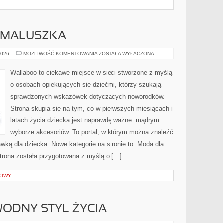
 MALUSZKA
WYPRAWKA
2026
MOŻLIWOŚĆ KOMENTOWANIA
ZOSTAŁA WYŁĄCZONA
DLA
MALUSZKA
Wallaboo to ciekawe miejsce w sieci stworzone z myślą
o osobach opiekujących się dziećmi, którzy szukają
sprawdzonych wskazówek dotyczących noworodków.
Strona skupia się na tym, co w pierwszych miesiącach i
latach życia dziecka jest naprawdę ważne: mądrym
wyborze akcesoriów. To portal, w którym można znaleźć
wką dla dziecka. Nowe kategorie na stronie to: Moda dla
trona została przygotowana z myślą o […]
IOWY
ODNY STYL ŻYCIA