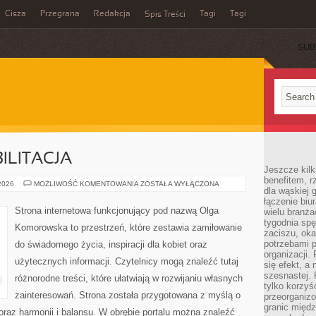
Cisza
Przegrana
Redakcja
Tagi
Tagi
Spis Treści
SUB
ILITACJA
Jeszcze kilk
benefitem, 
ZDROWIE
 2026
MOŻLIWOŚĆ KOMENTOWANIA
ZOSTAŁA WYŁĄCZONA
dla wąskiej 
I
REHABILITACJA
łączenie biu
Strona internetowa funkcjonujący pod nazwą Olga
wielu branż
tygodnia sp
Komorowska to przestrzeń, które zestawia zamiłowanie
zaciszu, ok
potrzebami 
do świadomego życia, inspiracji dla kobiet oraz
organizacji.
użytecznych informacji. Czytelnicy mogą znaleźć tutaj
się efekt, a
szesnastej. 
różnorodne treści, które ułatwiają w rozwijaniu własnych
tylko korzyś
zainteresowań. Strona została przygotowana z myślą o
przeorganizo
granic międ
 oraz harmonii i balansu. W obrębie portalu można znaleźć