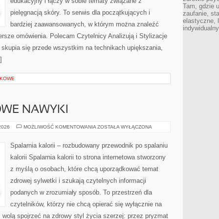
edukacyjny i łączy w sobie tematy związane z
Tam, gdzie 
pielęgnacją skóry. To serwis dla początkujących i
zaufanie, st
elastyczne, 
bardziej zaawansowanych, w którym można znaleźć
indywidualn
zersze omówienia. Polecam Czytelnicy Analizują i Stylizacje
 skupia się przede wszystkim na technikach upiększania,
]
ŁKOWE
ROWE NAWYKI
LIFESTYLE
 2026
MOŻLIWOŚĆ KOMENTOWANIA
ZOSTAŁA WYŁĄCZONA
I
ZDROWE
NAWYKI
Spalarnia kalorii – rozbudowany przewodnik po spalaniu
kalorii Spalarnia kalorii to strona internetowa stworzony
z myślą o osobach, które chcą uporządkować temat
zdrowej sylwetki i szukają czytelnych informacji
podanych w zrozumiały sposób. To przestrzeń dla
czytelników, którzy nie chcą opierać się wyłącznie na
z wolą spojrzeć na zdrowy styl życia szerzej: przez pryzmat