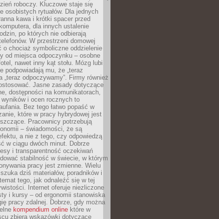
zień roboczy. Kluczowe staje się
 osobistych rytuałów. Dla jednych
ranna kawa i krótki spacer przed
omputera, dla innych ustalenie
dzin, po których nie odbierają
telefonów. W przestrzeni domowej
 o chociaż symboliczne oddzielenie
cy od miejsca odpoczynku – osobne
fotel, nawet inny kąt stołu. Mózg lubi
re podpowiadają mu, że „teraz
a „teraz odpoczywamy”. Firmy również
ostosować. Jasne zasady dotyczące
ne, dostępności na komunikatorach,
 wyników i ocen rocznych to
aufania. Bez tego łatwo popaść w
anie, które w pracy hybrydowej jest
iszczące. Pracownicy potrzebują
tonomii – świadomości, że są
 efektu, a nie z tego, czy odpowiedzą
ć w ciągu dwóch minut. Dobrze
esy i transparentność oczekiwań
dować stabilność w świecie, w którym
onywania pracy jest zmienne. Wielu
 szuka dziś materiałów, poradników i
 temat tego, jak odnaleźć się w tej
wistości. Internet oferuje niezliczone
sty i kursy – od ergonomii stanowiska
ię pracy zdalnej. Dobrze, gdy można
telne
kompendium online
które w
scu zbiera wskazówki dotyczące