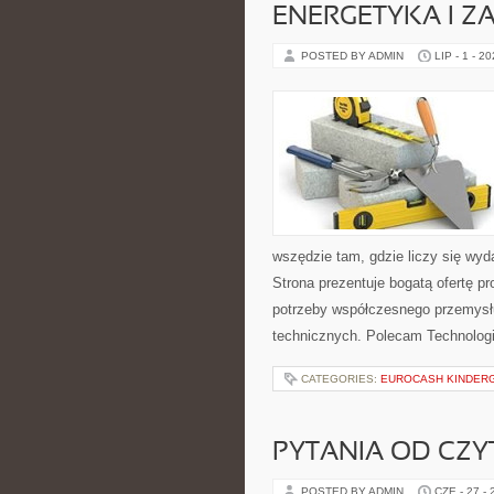
ENERGETYKA I Z
POSTED BY ADMIN
LIP - 1 - 2
wszędzie tam, gdzie liczy się wy
Strona prezentuje bogatą ofertę pr
potrzeby współczesnego przemysł
technicznych. Polecam Technologi
CATEGORIES:
EUROCASH KINDER
PYTANIA OD CZ
POSTED BY ADMIN
CZE - 27 -