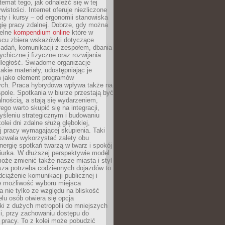
 temat tego, jak odnaleźć się w tej
wistości. Internet oferuje niezliczone
sty i kursy – od ergonomii stanowiska
ię pracy zdalnej. Dobrze, gdy można
telne
kompendium online
które w
scu zbiera wskazówki dotyczące
zadań, komunikacji z zespołem, dbania
ychiczne i fizyczne oraz rozwijania
dległość. Świadome organizacje
takie materiały, udostępniając je
 jako element programów
ych. Praca hybrydowa wpływa także na
spole. Spotkania w biurze przestają być
lnością, a stają się wydarzeniem,
ego warto skupić się na integracji,
śleniu strategicznym i budowaniu
olei dni zdalne służą głębokiej,
j pracy wymagającej skupienia. Taki
pozwala wykorzystać zalety obu
nergię spotkań twarzą w twarz i spokój
urka. W dłuższej perspektywie model
oże zmienić także nasze miasta i styl
sza potrzeba codziennych dojazdów to
ciążenie komunikacji publicznej i
że możliwość wyboru miejsca
 nie tylko ze względu na bliskość
elu osób otwiera się opcja
i z dużych metropolii do mniejszych
i, przy zachowaniu dostępu do
j pracy. To z kolei może pobudzić