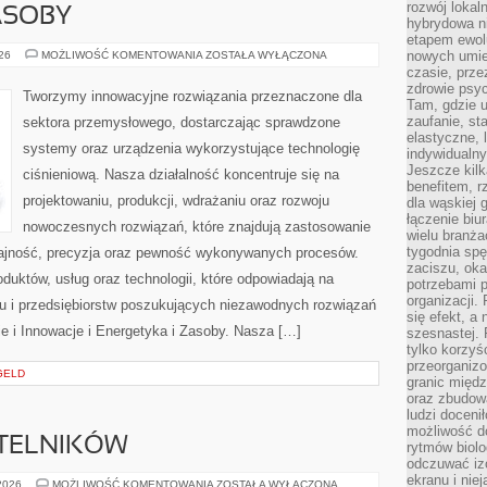
rozwój lokal
ASOBY
hybrydowa ni
etapem ewol
ENERGETYKA
nowych umie
026
MOŻLIWOŚĆ KOMENTOWANIA
ZOSTAŁA WYŁĄCZONA
I
czasie, prze
ZASOBY
zdrowie psy
Tworzymy innowacyjne rozwiązania przeznaczone dla
Tam, gdzie 
zaufanie, st
sektora przemysłowego, dostarczając sprawdzone
elastyczne, 
systemy oraz urządzenia wykorzystujące technologię
indywidualn
Jeszcze kilk
ciśnieniową. Nasza działalność koncentruje się na
benefitem, 
projektowaniu, produkcji, wdrażaniu oraz rozwoju
dla wąskiej 
łączenie biu
nowoczesnych rozwiązań, które znajdują zastosowanie
wielu branż
tygodnia sp
dajność, precyzja oraz pewność wykonywanych procesów.
zaciszu, ok
oduktów, usług oraz technologii, które odpowiadają na
potrzebami 
organizacji.
u i przedsiębiorstw poszukujących niezawodnych rozwiązań
się efekt, a
e i Innowacje i Energetyka i Zasoby. Nasza […]
szesnastej. 
tylko korzyś
przeorganizo
GELD
granic międ
oraz zbudowa
ludzi doceni
możliwość d
YTELNIKÓW
rytmów biolo
odczuwać izo
ekranu i nie
PYTANIA
 2026
MOŻLIWOŚĆ KOMENTOWANIA
ZOSTAŁA WYŁĄCZONA