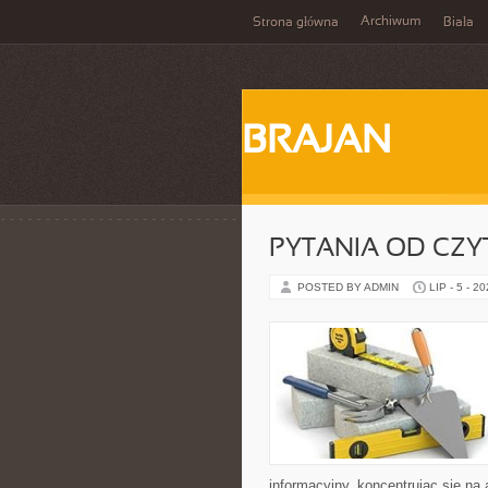
Archiwum
Strona główna
Biała
BRAJAN
PYTANIA OD CZ
POSTED BY ADMIN
LIP - 5 - 2
informacyjny, koncentrując się na 