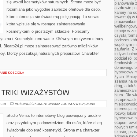
się wokół kosmetyków naturalnych. Strona może być
planowania 
o zdrowie ps
rozumiana jako wygodne zaplecze ofertowe dla osób,
kariery na o
które interesują się świadomą pielęgnacją. To serwis,
inwestują w 
pracownikom
która wpisuje się w rosnące zainteresowanie
wellbeingow
relacje w ze
kosmetykami o prostszym składzie. Polecamy
czystą forma
tyczna i Kosmetyki zero waste. Głównym motywem strony
podczas któr
wspólnym my
cji. Bioarp24.pl może zainteresować zarówno miłośników
zaufania. Z k
epy, którzy poszukują naturalnych preparatów. Charakter
indywidualne
podział ról 
środowisk: e
domowego bi
hybrydowy m
ZANIE KOŚCIOŁA
życia. Mniej
szansa na od
dróg, a tak
zamieszkania
TRIKI WIZAŻYSTÓW
biura. Dla wi
przeprowadzk
PROFESJONALNE
miejscowośc
 2026
MOŻLIWOŚĆ KOMENTOWANIA
ZOSTAŁA WYŁĄCZONA
TRIKI
interesujące
WIZAŻYSTÓW
rozwój lokal
Studio Veriss to internetowy blog poświęcony urodzie
hybrydowa ni
etapem ewol
oraz przydatnym podpowiedziom dla osób, które chcą
nowych umie
świadomie dobierać kosmetyki. Strona ma charakter
czasie, prze
zdrowie psy