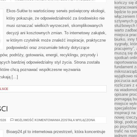
kończy się d
OD
CZYTELNIKÓW
wypracowanie
Ekos-Sułów to wartościowy serwis poświęcony ekologii,
będzie to po
włączeniem k
który pokazuje, że odpowiedzialność za środowisko nie
sztywnych go
musi oznaczać wielkich wyrzeczeń, skomplikowanych
służbowych 
warto zadbać
decyzji ani kosztownych zmian. To internetowy zakątek,
miejsca pra
biurko, inny 
w którym czytelnik może znaleźć inspiracje, praktyczne
sygnały, któ
podpowiedzi oraz zrozumiałe teksty dotyczące
pracujemy”, 
muszą się d
w, podróży, gotowania, energii, recyklingu, przyrody i
spotkań onli
ych bardziej odpowiedzialny styl życia. Strona została
raportowania
fundament z
 które chcą poznawać współczesne wyzwania
mikrozarządz
wyjątkowo n
zukają […]
poczucia au
rozliczani z
OLSCE
na wiadomoś
opisane proc
pomagają bu
miejsce wyk
specjalistów
CI
inspiracji na
nowej rzeczy
TRENDY
 2026
MOŻLIWOŚĆ KOMENTOWANIA
ZOSTAŁA WYŁĄCZONA
blogi, podca
I
po psycholog
NOWOŚCI
trafić na rze
Bioarp24.pl to internetowa przestrzeń, która koncentruje
jednym miej