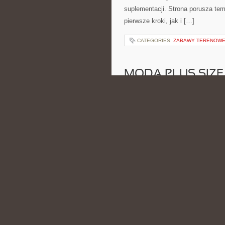
suplementacji. Strona porusza te
pierwsze kroki, jak i […]
CATEGORIES:
ZABAWY TERENOW
MODA PLUS SIZE
POSTED BY ADMIN
CZE - 15 -
oraz sprawdzonych sposobów na le
bliską osobom, które interesują s
indywidualnym podejściem do wyg