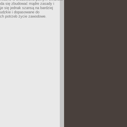
uda się zbudować mądre zasady i
aje się jednak szansą na bardziej
ludzkie i dopasowane do
ych potrzeb życie zawodowe.