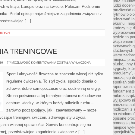
oraz zbudowa
ludzi doceni
ch w kraju, Europie oraz na świecie. Polecam Podziemie
możliwość d
ika. Portal opisuje najważniejsze zagadnienia związane z
rytmów biolo
odczuwać izo
rzedstawiając […]
ekranu i nie
kończy się d
wypracowanie
ZNYCH
będzie to po
włączeniem k
sztywnych go
służbowych 
NIA TRENINGOWE
warto zadbać
miejsca pra
PLANY
026
MOŻLIWOŚĆ KOMENTOWANIA
ZOSTAŁA WYŁĄCZONA
biurko, inny 
I
sygnały, któ
WYZWANIA
TRENINGOWE
pracujemy”, 
Sport i aktywność fizyczna to znacznie więcej niż tylko
muszą się d
regularne ćwiczenia. To styl życia, sposób dbania o
spotkań onli
raportowania
zdrowie, dobre samopoczucie oraz codzienną energię.
fundament z
Strona poświęcona tej tematyce stanowi rozbudowane
mikrozarządz
wyjątkowo n
centrum wiedzy, w którym każdy miłośnik ruchu –
poczucia au
rozliczani z
zarówno początkujący, jak i zaawansowany – może
na wiadomoś
yczące treningów, ćwiczeń, zdrowego stylu życia,
opisane proc
pomagają bu
ania własnej sprawności. Serwis koncentruje się na
miejsce wyk
znej, przedstawiając zagadnienia związane z […]
specjalistów