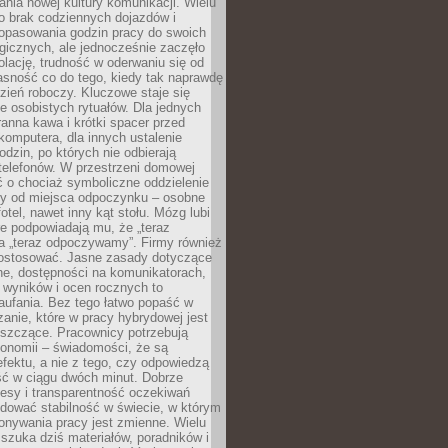
nia nowej kultury komunikacji. Wielu
ło brak codziennych dojazdów i
opasowania godzin pracy do swoich
gicznych, ale jednocześnie zaczęło
lację, trudność w oderwaniu się od
jasność co do tego, kiedy tak naprawdę
zień roboczy. Kluczowe staje się
 osobistych rytuałów. Dla jednych
ranna kawa i krótki spacer przed
omputera, dla innych ustalenie
dzin, po których nie odbierają
telefonów. W przestrzeni domowej
 o chociaż symboliczne oddzielenie
cy od miejsca odpoczynku – osobne
fotel, nawet inny kąt stołu. Mózg lubi
re podpowiadają mu, że „teraz
a „teraz odpoczywamy”. Firmy również
ostosować. Jasne zasady dotyczące
ne, dostępności na komunikatorach,
 wyników i ocen rocznych to
aufania. Bez tego łatwo popaść w
anie, które w pracy hybrydowej jest
iszczące. Pracownicy potrzebują
tonomii – świadomości, że są
 efektu, a nie z tego, czy odpowiedzą
ć w ciągu dwóch minut. Dobrze
esy i transparentność oczekiwań
dować stabilność w świecie, w którym
onywania pracy jest zmienne. Wielu
 szuka dziś materiałów, poradników i