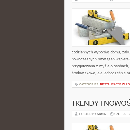
codziennych wyborów, domu, zakupó
nowoczesnych rozwiązań wspierając
przygotowana z myślą o osobach,
środowiskowe, ale jednocześnie s
CATEGORIES:
RESTAURACJE W P
TRENDY I NOWOŚ
POSTED BY ADMIN
CZE - 20 -