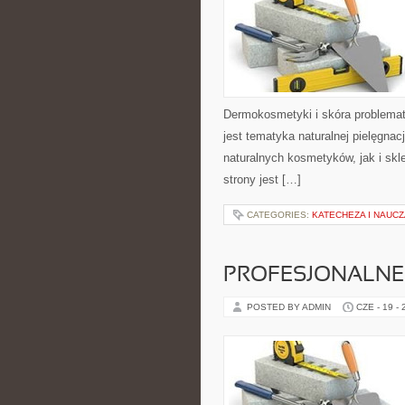
Dermokosmetyki i skóra problema
jest tematyka naturalnej pielęgna
naturalnych kosmetyków, jak i skl
strony jest […]
CATEGORIES:
KATECHEZA I NAUC
PROFESJONALNE 
POSTED BY ADMIN
CZE - 19 -