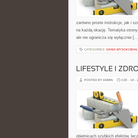
zarówno proste instrukcje, jak i s
na każdą okazję. Tematyka strony
ale nie ogranicza się wyłącznie […
CATEGORIES:
DANIA WYSOKOBIA
LIFESTYLE I ZD
POSTED BY ADMIN
CZE - 18 -
obietnicach szybkich efektów, lec