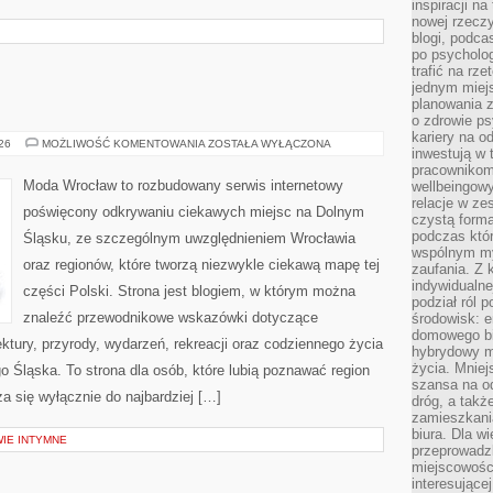
inspiracji na
nowej rzeczy
blogi, podca
po psycholog
trafić na rze
jednym miej
planowania 
o zdrowie ps
kariery na o
GŁOGÓW
026
MOŻLIWOŚĆ KOMENTOWANIA
ZOSTAŁA WYŁĄCZONA
inwestują w 
pracownikom
Moda Wrocław to rozbudowany serwis internetowy
wellbeingow
relacje w ze
poświęcony odkrywaniu ciekawych miejsc na Dolnym
czystą forma
podczas któr
Śląsku, ze szczególnym uwzględnieniem Wrocławia
wspólnym my
oraz regionów, które tworzą niezwykle ciekawą mapę tej
zaufania. Z k
indywidualne
części Polski. Strona jest blogiem, w którym można
podział ról 
znaleźć przewodnikowe wskazówki dotyczące
środowisk: e
domowego bi
itektury, przyrody, wydarzeń, rekreacji oraz codziennego życia
hybrydowy m
życia. Mniej
 Śląska. To strona dla osób, które lubią poznawać region
szansa na od
a się wyłącznie do najbardziej […]
dróg, a tak
zamieszkania
biura. Dla wi
WIE INTYMNE
przeprowadzk
miejscowośc
interesujące