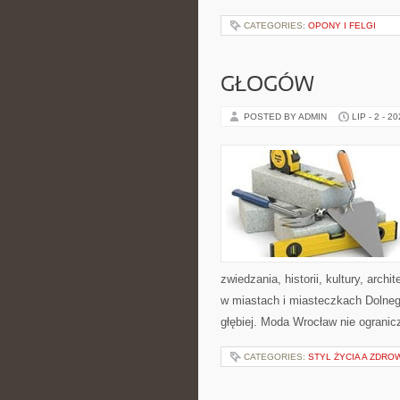
CATEGORIES:
OPONY I FELGI
GŁOGÓW
POSTED BY ADMIN
LIP - 2 - 2
zwiedzania, historii, kultury, arch
w miastach i miasteczkach Dolnego
głębiej. Moda Wrocław nie ogranicz
CATEGORIES:
STYL ŻYCIA A ZDRO