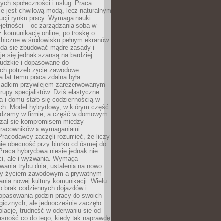
nych społeczności i usług. Praca
e jest chwilową modą, lecz naturalnym
ucji rynku pracy. Wymaga nauki
jętności – od zarządzania sobą w
z komunikację online, po troskę o
chiczne w środowisku pełnym ekranów.
uda się zbudować mądre zasady i
aje się jednak szansą na bardziej
ludzkie i dopasowane do
ych potrzeb życie zawodowe.
a lat temu praca zdalna była
rzadkim przywilejem zarezerwowanym
grupy specjalistów. Dziś elastyczne
ra i domu stało się codziennością w
ach. Model hybrydowy, w którym część
ędzamy w firmie, a część w domowym
azał się kompromisem między
pracowników a wymaganiami
 Pracodawcy zaczęli rozumieć, że liczy
 nie obecność przy biurku od ósmej do
Praca hybrydowa niesie jednak nie
ci, ale i wyzwania. Wymaga
wania trybu dnia, ustalenia na nowo
zy życiem zawodowym a prywatnym
nia nowej kultury komunikacji. Wielu
ło brak codziennych dojazdów i
opasowania godzin pracy do swoich
gicznych, ale jednocześnie zaczęło
lację, trudność w oderwaniu się od
jasność co do tego, kiedy tak naprawdę