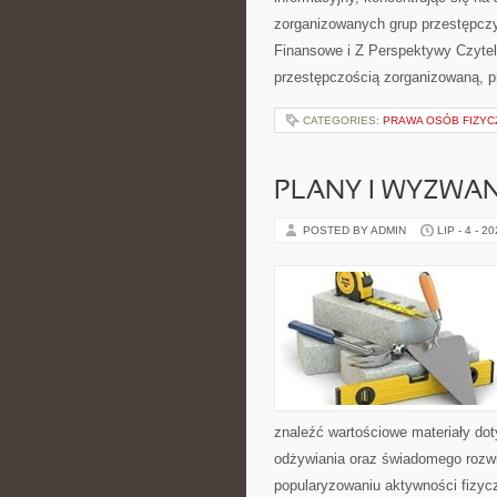
zorganizowanych grup przestępczy
Finansowe i Z Perspektywy Czyteln
przestępczością zorganizowaną, p
CATEGORIES:
PRAWA OSÓB FIZYC
PLANY I WYZWA
POSTED BY ADMIN
LIP - 4 - 2
znaleźć wartościowe materiały dot
odżywiania oraz świadomego rozwij
popularyzowaniu aktywności fizyc