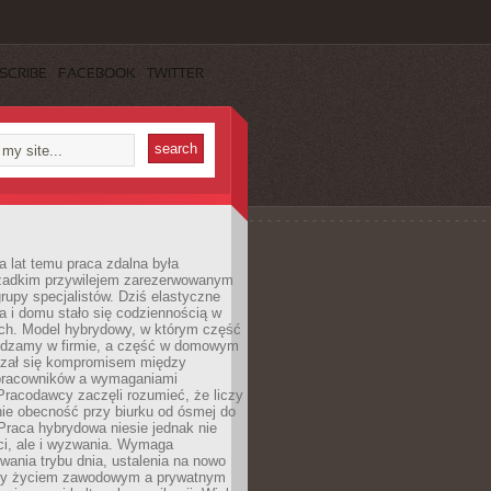
SCRIBE
FACEBOOK
TWITTER
a lat temu praca zdalna była
rzadkim przywilejem zarezerwowanym
grupy specjalistów. Dziś elastyczne
ra i domu stało się codziennością w
ach. Model hybrydowy, w którym część
ędzamy w firmie, a część w domowym
azał się kompromisem między
pracowników a wymaganiami
 Pracodawcy zaczęli rozumieć, że liczy
 nie obecność przy biurku od ósmej do
Praca hybrydowa niesie jednak nie
ci, ale i wyzwania. Wymaga
wania trybu dnia, ustalenia na nowo
zy życiem zawodowym a prywatnym