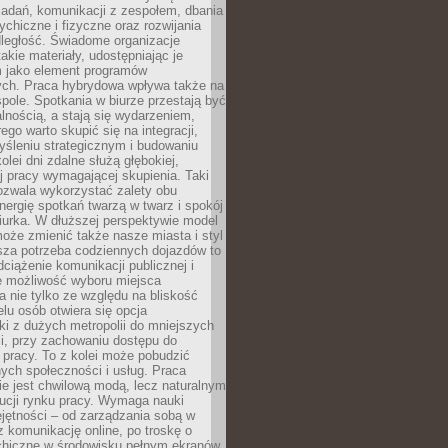
zadań, komunikacji z zespołem, dbania
ychiczne i fizyczne oraz rozwijania
dległość. Świadome organizacje
takie materiały, udostępniając je
 jako element programów
ych. Praca hybrydowa wpływa także na
spole. Spotkania w biurze przestają być
lnością, a stają się wydarzeniem,
ego warto skupić się na integracji,
śleniu strategicznym i budowaniu
olei dni zdalne służą głębokiej,
j pracy wymagającej skupienia. Taki
pozwala wykorzystać zalety obu
nergię spotkań twarzą w twarz i spokój
urka. W dłuższej perspektywie model
oże zmienić także nasze miasta i styl
sza potrzeba codziennych dojazdów to
ciążenie komunikacji publicznej i
że możliwość wyboru miejsca
 nie tylko ze względu na bliskość
elu osób otwiera się opcja
i z dużych metropolii do mniejszych
i, przy zachowaniu dostępu do
j pracy. To z kolei może pobudzić
nych społeczności i usług. Praca
e jest chwilową modą, lecz naturalnym
ucji rynku pracy. Wymaga nauki
jętności – od zarządzania sobą w
z komunikację online, po troskę o
chiczne w środowisku pełnym ekranów.