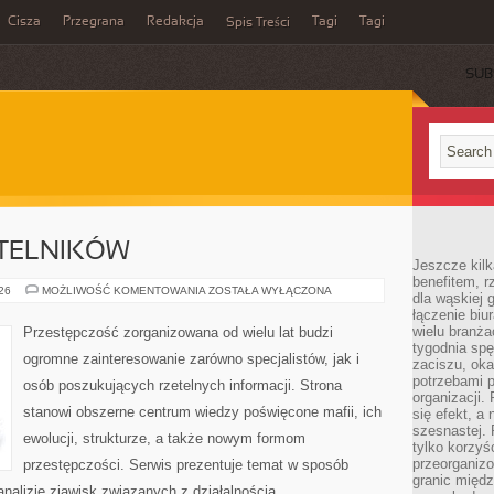
Cisza
Przegrana
Redakcja
Tagi
Tagi
Spis Treści
SUB
YTELNIKÓW
Jeszcze kilk
benefitem, 
PYTANIA
026
MOŻLIWOŚĆ KOMENTOWANIA
ZOSTAŁA WYŁĄCZONA
dla wąskiej 
OD
łączenie biu
CZYTELNIKÓW
wielu branż
Przestępczość zorganizowana od wielu lat budzi
tygodnia sp
ogromne zainteresowanie zarówno specjalistów, jak i
zaciszu, ok
potrzebami 
osób poszukujących rzetelnych informacji. Strona
organizacji.
stanowi obszerne centrum wiedzy poświęcone mafii, ich
się efekt, a
szesnastej. 
ewolucji, strukturze, a także nowym formom
tylko korzyś
przeorganizo
przestępczości. Serwis prezentuje temat w sposób
granic międ
analizie zjawisk związanych z działalnością