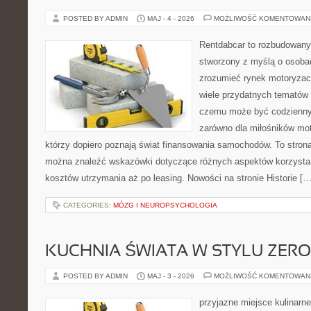
POSTED BY ADMIN
MAJ - 4 - 2026
MOŻLIWOŚĆ KOMENTOWAN
Rentdabcar to rozbudowany 
stworzony z myślą o osobac
zrozumieć rynek motoryzacy
wiele przydatnych tematów 
czemu może być codziennym
zarówno dla miłośników moto
którzy dopiero poznają świat finansowania samochodów. To stron
można znaleźć wskazówki dotyczące różnych aspektów korzystan
kosztów utrzymania aż po leasing. Nowości na stronie Historie […
CATEGORIES:
MÓZG I NEUROPSYCHOLOGIA
KUCHNIA ŚWIATA W STYLU ZER
POSTED BY ADMIN
MAJ - 3 - 2026
MOŻLIWOŚĆ KOMENTOWAN
przyjazne miejsce kulinarne