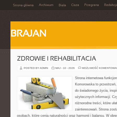
Archiwum
Cisza
Przegrana
Redakcj
Strona główna
Biała
BRAJAN
ZDROWIE I REHABILITACJA
POSTED BY ADMIN
MAJ - 10 - 2026
MOŻLIWOŚĆ KOMENTOWA
Strona internetowa funkcjo
Komorowska to przestrzeń, 
do świadomego życia, inspir
użytecznych informacji. Cz
różnorodne treści, które uł
zainteresowań. Strona zost
osobach, które cenią naturalności oraz harmonii i balansu. W obr