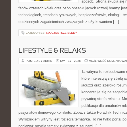
sposób. Strona skupia się 
fanów czterech kółek oraz osób obserwujących rozwój branży jes
technologiach, trendach rynkowych, bezpieczeństwie, ekologii, t
codziennych zagadnieniach związanych z użytkowaniem […]
CATEGORIES:
NAJCZĘSTSZE BŁĘDY
LIFESTYLE & RELAKS
POSTED BY ADMIN
KWI - 17 - 2026
MOŻLIWOŚĆ KOMENTOWA
Ta witryna to rozbudowane 
które interesują się strefą
jacuzzi oraz szeroko rozu
koncentruje się na zagadni
prywatną strefą relaksu. Mo
publikacje dla amatorów rel
pasjonatów domowego komfortu. Zobacz także Poradnik Techniczn
Wyróżnikiem witryny jest rozległa tematyka. To nie tylko porta
ponieważ rozwija tematy związane z saunami, […]