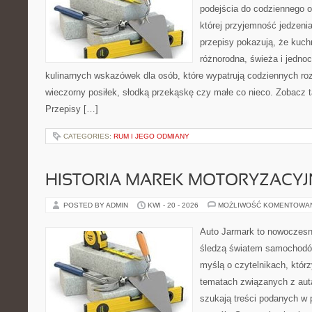
podejścia do codziennego o
której przyjemność jedzenia
przepisy pokazują, że kuc
różnorodna, świeża i jedno
kulinarnych wskazówek dla osób, które wypatrują codziennych ro
wieczorny posiłek, słodką przekąskę czy małe co nieco. Zobacz t
Przepisy […]
CATEGORIES:
RUM I JEGO ODMIANY
HISTORIA MAREK MOTORYZACY
POSTED BY ADMIN
KWI - 20 - 2026
MOŻLIWOŚĆ KOMENTOWA
Auto Jarmark to nowoczesna
śledzą światem samochodów
myślą o czytelnikach, któr
tematach związanych z aut
szukają treści podanych w 