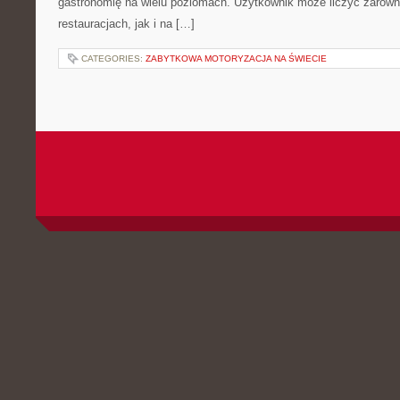
gastronomię na wielu poziomach. Użytkownik może liczyć zarówno
restauracjach, jak i na […]
CATEGORIES:
ZABYTKOWA MOTORYZACJA NA ŚWIECIE