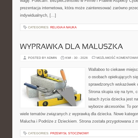
wagę. Polecam: Bezpieczeństwo w Firmie i Prawne Aspekty Cybe
prezentacja internetowa, która może zainteresować zarówno przeds
indywidualnych, […]
CATEGORIES:
RELIGIA A NAUKA
WYPRAWKA DLA MALUSZKA
POSTED BY ADMIN
KWI - 30 - 2026
MOŻLIWOŚĆ KOMENTOWA
Wallaboo to ciekawe miejsc
o osobach opiekujących się
sprawdzonych wskazówek 
Strona skupia się na tym, 
latach życia dziecka jest
wyborze akcesoriów. To por
wiele tematów związanych z wyprawką dla dziecka. Nowe kategori
Malucha i Podróże z Dzieckiem. Strona została przygotowana z 
CATEGORIES:
PRZEMYSŁ STOCZNIOWY