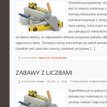
Orientalno-przyprawowy char
jest to miejsce stworzony 
kochają intensywne aromaty
kulinarne inspiracje z różny
baza wiedzy, która może z
początkujących miłośników g
od dawna wiedzą, że odpowiednio dobrane przyprawy potrafią cał
najprostsze danie. Tematyka strony koncentruje się wokół aromat
charakter jest znacznie szerszy, ponieważ przyprawy […]
CATEGORIES:
MASZYNY BUDOWLANE
ZABAWY Z LICZBAMI
POSTED BY ADMIN
CZE - 9 - 2026
MOŻLIWOŚĆ KOMENTOWAN
SuperMatma.pl to praktyczn
poświęcony matematyce, któ
wzorów, równań i logicznyc