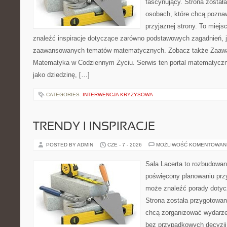
fascynujący. Strona został
osobach, które chcą poznaw
przyjaznej strony. To miej
znaleźć inspiracje dotyczące zarówno podstawowych zagadnień, ja
zaawansowanych tematów matematycznych. Zobacz także Zaaw
Matematyka w Codziennym Życiu. Serwis ten portal matematycz
jako dziedzinę, […]
CATEGORIES:
INTERWENCJA KRYZYSOWA
TRENDY I INSPIRACJE
POSTED BY ADMIN
CZE - 7 - 2026
MOŻLIWOŚĆ KOMENTOWAN
Sala Lacerta to rozbudowan
poświęcony planowaniu przy
może znaleźć porady dotyc
Strona została przygotowan
chcą zorganizować wydarze
bez przypadkowych decyzji,