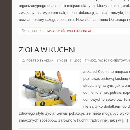
organizacyjnego chaosu. To miejsce dla tych, którzy szukają pra
związanych z wyborem sali, menu, dekoracji, atrakcji, muzyki, b
oraz atmosfery całego spotkania. Nowości na stronie Dekoracje i 
CATEGORIES:
MACIERZYŃSTWO I OJCOSTWO
ZIOŁA W KUCHNI
POSTED BY ADMIN
CZE - 6 - 2026
MOŻLIWOŚĆ KOMENTOWAN
Zioła od Kuchni to miejsce 
poznawać ziołową kuchnię 
skupia się na tym, jak aro
odmienić smak potraw, napo
domowych przetworów. To zi
nie są tylko dodatkiem do d
zdrowego stylu życia. Serwis pokazuje, że mięta mogą być wyko
smacznych sposobów, zarówno w kuchni tradycyjnej, jak i w […]