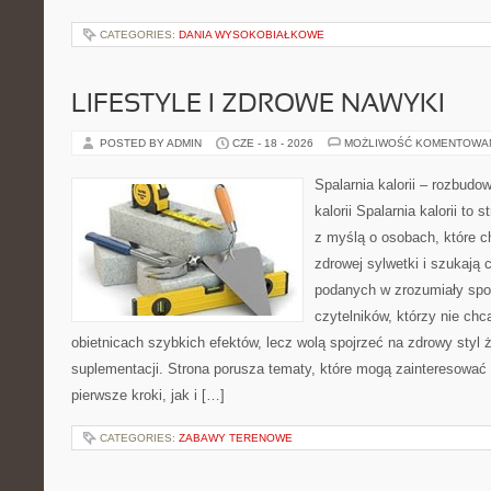
CATEGORIES:
DANIA WYSOKOBIAŁKOWE
LIFESTYLE I ZDROWE NAWYKI
POSTED BY ADMIN
CZE - 18 - 2026
MOŻLIWOŚĆ KOMENTOWA
Spalarnia kalorii – rozbudo
kalorii Spalarnia kalorii to
z myślą o osobach, które 
zdrowej sylwetki i szukają 
podanych w zrozumiały spos
czytelników, którzy nie chc
obietnicach szybkich efektów, lecz wolą spojrzeć na zdrowy styl 
suplementacji. Strona porusza tematy, które mogą zainteresować
pierwsze kroki, jak i […]
CATEGORIES:
ZABAWY TERENOWE