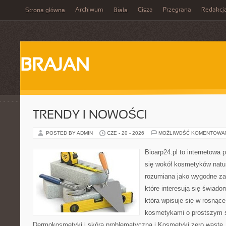
Archiwum
Cisza
Przegrana
Redakcj
Strona główna
Biała
BRAJAN
TRENDY I NOWOŚCI
POSTED BY ADMIN
CZE - 20 - 2026
MOŻLIWOŚĆ KOMENTOWA
Bioarp24.pl to internetowa 
się wokół kosmetyków natu
rozumiana jako wygodne zap
które interesują się świado
która wpisuje się w rosnąc
kosmetykami o prostszym 
Dermokosmetyki i skóra problematyczna i Kosmetyki zero wast