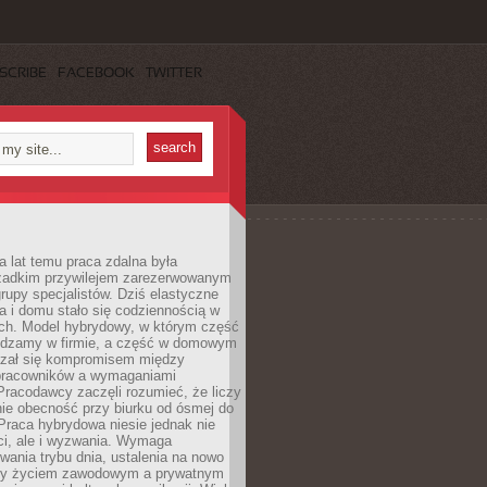
SCRIBE
FACEBOOK
TWITTER
a lat temu praca zdalna była
rzadkim przywilejem zarezerwowanym
grupy specjalistów. Dziś elastyczne
ra i domu stało się codziennością w
ach. Model hybrydowy, w którym część
ędzamy w firmie, a część w domowym
azał się kompromisem między
pracowników a wymaganiami
 Pracodawcy zaczęli rozumieć, że liczy
 nie obecność przy biurku od ósmej do
Praca hybrydowa niesie jednak nie
ci, ale i wyzwania. Wymaga
wania trybu dnia, ustalenia na nowo
zy życiem zawodowym a prywatnym