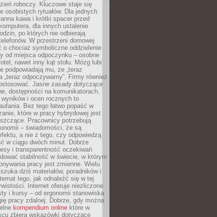
zień roboczy. Kluczowe staje się
 osobistych rytuałów. Dla jednych
ranna kawa i krótki spacer przed
omputera, dla innych ustalenie
dzin, po których nie odbierają
telefonów. W przestrzeni domowej
 o chociaż symboliczne oddzielenie
cy od miejsca odpoczynku – osobne
fotel, nawet inny kąt stołu. Mózg lubi
re podpowiadają mu, że „teraz
a „teraz odpoczywamy”. Firmy również
ostosować. Jasne zasady dotyczące
ne, dostępności na komunikatorach,
 wyników i ocen rocznych to
aufania. Bez tego łatwo popaść w
anie, które w pracy hybrydowej jest
iszczące. Pracownicy potrzebują
tonomii – świadomości, że są
 efektu, a nie z tego, czy odpowiedzą
ć w ciągu dwóch minut. Dobrze
esy i transparentność oczekiwań
dować stabilność w świecie, w którym
onywania pracy jest zmienne. Wielu
 szuka dziś materiałów, poradników i
 temat tego, jak odnaleźć się w tej
wistości. Internet oferuje niezliczone
sty i kursy – od ergonomii stanowiska
ię pracy zdalnej. Dobrze, gdy można
telne
kompendium online
które w
scu zbiera wskazówki dotyczące