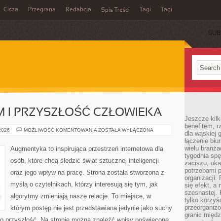
Cisza
Przegrana
Redakcja
Tagi
Tagi
Spis Treści
SUB
 I PRZYSZŁOŚĆ CZŁOWIEKA
Jeszcze kilk
benefitem, 
TRANSHUMANIZM
 2026
MOŻLIWOŚĆ KOMENTOWANIA
ZOSTAŁA WYŁĄCZONA
dla wąskiej 
I
łączenie biu
PRZYSZŁOŚĆ
CZŁOWIEKA
wielu branż
Augmentyka to inspirująca przestrzeń internetowa dla
tygodnia sp
osób, które chcą śledzić świat sztucznej inteligencji
zaciszu, ok
potrzebami 
oraz jego wpływ na pracę. Strona została stworzona z
organizacji.
myślą o czytelnikach, którzy interesują się tym, jak
się efekt, a
szesnastej. 
algorytmy zmieniają nasze relacje. To miejsce, w
tylko korzyś
przeorganizo
którym postęp nie jest przedstawiana jedynie jako suchy
granic międ
ań o przyszłość. Na stronie można znaleźć wpisy poświęcone