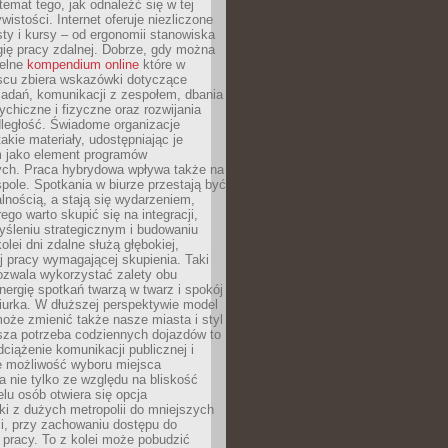
 temat tego, jak odnaleźć się w tej
wistości. Internet oferuje niezliczone
sty i kursy – od ergonomii stanowiska
ię pracy zdalnej. Dobrze, gdy można
telne
kompendium online
które w
scu zbiera wskazówki dotyczące
zadań, komunikacji z zespołem, dbania
ychiczne i fizyczne oraz rozwijania
dległość. Świadome organizacje
takie materiały, udostępniając je
 jako element programów
ych. Praca hybrydowa wpływa także na
spole. Spotkania w biurze przestają być
lnością, a stają się wydarzeniem,
ego warto skupić się na integracji,
śleniu strategicznym i budowaniu
olei dni zdalne służą głębokiej,
j pracy wymagającej skupienia. Taki
pozwala wykorzystać zalety obu
nergię spotkań twarzą w twarz i spokój
urka. W dłuższej perspektywie model
oże zmienić także nasze miasta i styl
sza potrzeba codziennych dojazdów to
ciążenie komunikacji publicznej i
że możliwość wyboru miejsca
 nie tylko ze względu na bliskość
elu osób otwiera się opcja
i z dużych metropolii do mniejszych
i, przy zachowaniu dostępu do
j pracy. To z kolei może pobudzić