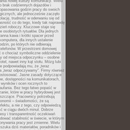
nia nowej kultury komunikacji. Wielu
ło brak codziennych dojazdów i
opasowania godzin pracy do swoich
gicznych, ale jednocześnie zaczęło
lację, trudność w oderwaniu się od
jasność co do tego, kiedy tak naprawdę
zień roboczy. Kluczowe staje się
 osobistych rytuałów. Dla jednych
ranna kawa i krótki spacer przed
omputera, dla innych ustalenie
dzin, po których nie odbierają
telefonów. W przestrzeni domowej
 o chociaż symboliczne oddzielenie
cy od miejsca odpoczynku – osobne
fotel, nawet inny kąt stołu. Mózg lubi
re podpowiadają mu, że „teraz
a „teraz odpoczywamy”. Firmy również
ostosować. Jasne zasady dotyczące
ne, dostępności na komunikatorach,
 wyników i ocen rocznych to
aufania. Bez tego łatwo popaść w
anie, które w pracy hybrydowej jest
iszczące. Pracownicy potrzebują
tonomii – świadomości, że są
 efektu, a nie z tego, czy odpowiedzą
ć w ciągu dwóch minut. Dobrze
esy i transparentność oczekiwań
dować stabilność w świecie, w którym
onywania pracy jest zmienne. Wielu
 szuka dziś materiałów, poradników i