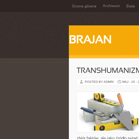
Archiwum
Strona główna
Biała
BRAJAN
TRANSHUMANIZM
POSTED BY ADMIN
MAJ - 20 -
zbiór faktów, ale jako źródło pyt