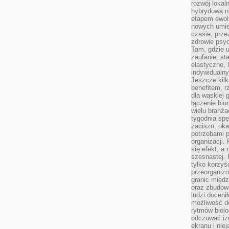
rozwój lokal
hybrydowa ni
etapem ewol
nowych umie
czasie, prze
zdrowie psy
Tam, gdzie 
zaufanie, st
elastyczne, 
indywidualn
Jeszcze kilk
benefitem, 
dla wąskiej 
łączenie biu
wielu branż
tygodnia sp
zaciszu, ok
potrzebami 
organizacji.
się efekt, a
szesnastej. 
tylko korzyś
przeorganizo
granic międ
oraz zbudowa
ludzi doceni
możliwość d
rytmów biolo
odczuwać izo
ekranu i nie