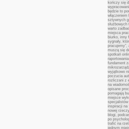
kończy się d
wypracowanie
będzie to po
włączeniem k
sztywnych go
służbowych 
warto zadbać
miejsca pra
biurko, inny 
sygnały, któ
pracujemy”, 
muszą się d
spotkań onli
raportowania
fundament z
mikrozarządz
wyjątkowo n
poczucia au
rozliczani z
na wiadomoś
opisane proc
pomagają bu
miejsce wyk
specjalistów
inspiracji na
nowej rzeczy
blogi, podca
po psycholog
trafić na rze
jednym miej