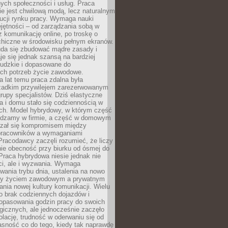
nych społeczności i usług. Praca
e jest chwilową modą, lecz naturalnym
ucji rynku pracy. Wymaga nauki
jętności – od zarządzania sobą w
z komunikację online, po troskę o
chiczne w środowisku pełnym ekranów.
uda się zbudować mądre zasady i
aje się jednak szansą na bardziej
ludzkie i dopasowane do
ych potrzeb życie zawodowe.
a lat temu praca zdalna była
rzadkim przywilejem zarezerwowanym
grupy specjalistów. Dziś elastyczne
ra i domu stało się codziennością w
ach. Model hybrydowy, w którym część
ędzamy w firmie, a część w domowym
azał się kompromisem między
pracowników a wymaganiami
 Pracodawcy zaczęli rozumieć, że liczy
 nie obecność przy biurku od ósmej do
Praca hybrydowa niesie jednak nie
ci, ale i wyzwania. Wymaga
wania trybu dnia, ustalenia na nowo
zy życiem zawodowym a prywatnym
nia nowej kultury komunikacji. Wielu
ło brak codziennych dojazdów i
opasowania godzin pracy do swoich
gicznych, ale jednocześnie zaczęło
lację, trudność w oderwaniu się od
jasność co do tego, kiedy tak naprawdę