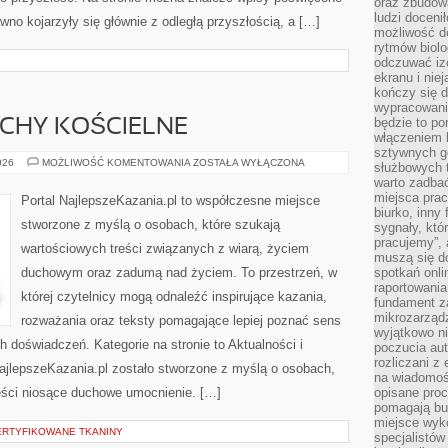
oraz zbudowa
ludzi doceni
wno kojarzyły się głównie z odległą przyszłością, a […]
możliwość d
rytmów biolo
odczuwać izo
ekranu i nie
kończy się d
wypracowanie
będzie to po
UCHY KOŚCIELNE
włączeniem k
sztywnych go
WSPÓLNOTY
026
MOŻLIWOŚĆ KOMENTOWANIA
ZOSTAŁA WYŁĄCZONA
służbowych 
I
warto zadbać
RUCHY
KOŚCIELNE
miejsca pra
Portal NajlepszeKazania.pl to współczesne miejsce
biurko, inny 
stworzone z myślą o osobach, które szukają
sygnały, któ
pracujemy”, 
wartościowych treści związanych z wiarą, życiem
muszą się d
duchowym oraz zadumą nad życiem. To przestrzeń, w
spotkań onli
raportowania
której czytelnicy mogą odnaleźć inspirujące kazania,
fundament z
mikrozarządz
rozważania oraz teksty pomagające lepiej poznać sens
wyjątkowo n
doświadczeń. Kategorie na stronie to Aktualności i
poczucia au
rozliczani z
NajlepszeKazania.pl zostało stworzone z myślą o osobach,
na wiadomoś
reści niosące duchowe umocnienie. […]
opisane proc
pomagają bu
miejsce wyk
CERTYFIKOWANE TKANINY
specjalistów