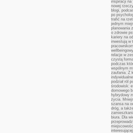
inspiracji na
nowej rzeczy
blogi, podca
po psycholog
trafić na rze
jednym miej
planowania 
o zdrowie ps
kariery na o
inwestują w 
pracownikom
wellbeingow
relacje w ze
czystą forma
podczas któr
wspólnym my
zaufania. Z k
indywidualne
podział ról 
środowisk: e
domowego bi
hybrydowy m
życia. Mniej
szansa na od
dróg, a tak
zamieszkania
biura. Dla wi
przeprowadzk
miejscowośc
interesujące