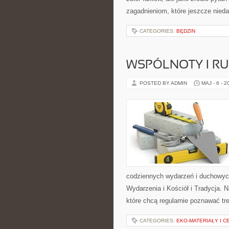
zagadnieniom, które jeszcze nieda
CATEGORIES:
BĘDZIN
WSPÓLNOTY I R
POSTED BY ADMIN
MAJ - 6 - 2
codziennych wydarzeń i duchowych 
Wydarzenia i Kościół i Tradycja. 
które chcą regularnie poznawać t
CATEGORIES:
EKO-MATERIAŁY I 