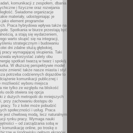
zadań, komunikacji z zespołem, dbania
ychiczne i fizyczne oraz rozwijania
dległość. Świadome organizacje
takie materiały, udostępniając je
 jako element programów
ych. Praca hybrydowa wpływa także na
spole. Spotkania w biurze przestają być
lnością, a stają się wydarzeniem,
ego warto skupić się na integracji,
śleniu strategicznym i budowaniu
olei dni zdalne służą głębokiej,
j pracy wymagającej skupienia. Taki
pozwala wykorzystać zalety obu
nergię spotkań twarzą w twarz i spokój
urka. W dłuższej perspektywie model
oże zmienić także nasze miasta i styl
sza potrzeba codziennych dojazdów to
ciążenie komunikacji publicznej i
że możliwość wyboru miejsca
 nie tylko ze względu na bliskość
elu osób otwiera się opcja
i z dużych metropolii do mniejszych
i, przy zachowaniu dostępu do
j pracy. To z kolei może pobudzić
nych społeczności i usług. Praca
e jest chwilową modą, lecz naturalnym
ucji rynku pracy. Wymaga nauki
jętności – od zarządzania sobą w
z komunikację online, po troskę o
chiczne w środowisku pełnym ekranów.