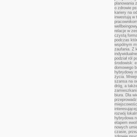
planowania 
o zdrowie ps
kariery na o
inwestują w 
pracownikom
wellbeingow
relacje w ze
czystą forma
podczas któr
wspólnym my
zaufania. Z k
indywidualne
podział ról 
środowisk: e
domowego bi
hybrydowy m
życia. Mniej
szansa na od
dróg, a tak
zamieszkania
biura. Dla wi
przeprowadzk
miejscowośc
interesujące
rozwój lokal
hybrydowa ni
etapem ewol
nowych umie
czasie, prze
zdrowie psy