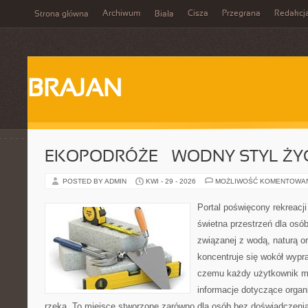
Archiwum
Cisza
Przegrana
Redakcj
Strona główna
Biała
BRAJAN
EKOPODRÓŻE – WODNY STYL ŻY
POSTED BY ADMIN
KWI - 29 - 2026
MOŻLIWOŚĆ KOMENTOWA
Portal poświęcony rekreacj
świetna przestrzeń dla osó
związanej z wodą, naturą o
koncentruje się wokół wypr
czemu każdy użytkownik m
informacje dotyczące organ
rzeką. To miejsce stworzone zarówno dla osób bez doświadczeni