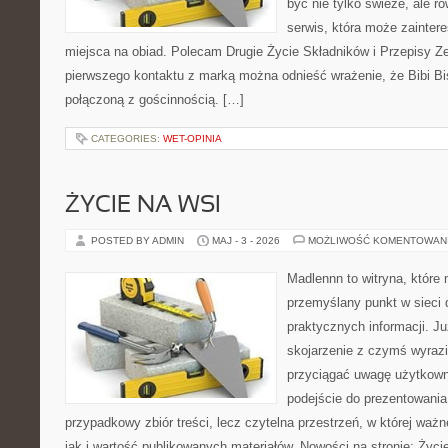
być nie tylko świeże, ale 
serwis, która może zainter
miejsca na obiad. Polecam Drugie Życie Składników i Przepisy Z
pierwszego kontaktu z marką można odnieść wrażenie, że Bibi Bis
połączoną z gościnnością. […]
CATEGORIES:
WET-OPINIA
ŻYCIE NA WSI
POSTED BY ADMIN
MAJ - 3 - 2026
MOŻLIWOŚĆ KOMENTOWAN
Madlennn to witryna, które
przemyślany punkt w sieci 
praktycznych informacji. 
skojarzenie z czymś wyraz
przyciągać uwagę użytkowni
podejście do prezentowania 
przypadkowy zbiór treści, lecz czytelna przestrzeń, w której waż
jak i wartość publikowanych materiałów. Nowości na stronie: Życie 