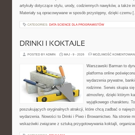
artykuły dotyczące stylu, urody, codziennych nawyków, a także ins
Materiały są opracowywane w sposób przystępny, dzięki czemu 
CATEGORIES:
DATA SCIENCE DLA PROGRAMISTÓW
DRINKI I KOKTAJLE
POSTED BY ADMIN
MAJ - 9 - 2026
MOŻLIWOŚĆ KOMENTOWAN
Warszawski Barman to dyna
platforma online poświęco
wydarzenia prywatne, banki
rodzinne. Serwis skupia się
atmosfery, dzięki którym k
wyjątkowego charakteru. To
poszukujących oryginalnych atrakcji, które chcą zadbać o najw
wydarzenia. Nowości to Drinki i Piwo i Browarnictwo. Na stronie
wskazówki związane z sztuką przygotowywania koktajli, organiza