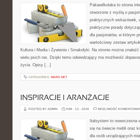
Pakawilkolaka to strona int
stworzone z myślą o pasjona
praktycznych wskazówek, w
praktyczne porady dotycząc
dla pasjonatów, w którym p
wartościowy zestaw artykułó
Kultura i Media i Żywienie i Smakołyki. Na stronie można znaleź
wielu psich ras. Dzięki temu odwiedzający ma możliwość dopaso
życia. Opisy […]
CATEGORIES:
MARS.NET
INSPIRACJE I ARANŻACJE
POSTED BY ADMIN
KWI - 13 - 2026
MOŻLIWOŚĆ KOMENTOWA
Italsystem to nowoczesna wi
się na świecie mebli oraz 
dla osób urządzających mie