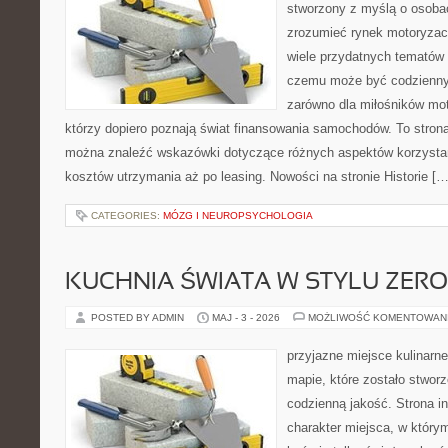
stworzony z myślą o osobac
zrozumieć rynek motoryzacy
wiele przydatnych tematów 
czemu może być codziennym
zarówno dla miłośników moto
którzy dopiero poznają świat finansowania samochodów. To stron
można znaleźć wskazówki dotyczące różnych aspektów korzystan
kosztów utrzymania aż po leasing. Nowości na stronie Historie […
CATEGORIES:
MÓZG I NEUROPSYCHOLOGIA
KUCHNIA ŚWIATA W STYLU ZER
POSTED BY ADMIN
MAJ - 3 - 2026
MOŻLIWOŚĆ KOMENTOWAN
przyjazne miejsce kulinarne
mapie, które zostało stwor
codzienną jakość. Strona i
charakter miejsca, w który