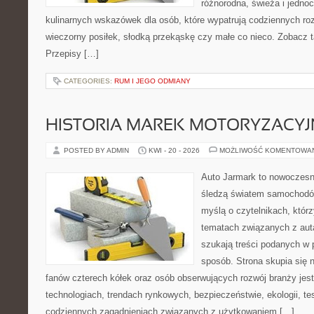
różnorodna, świeża i jedno
kulinarnych wskazówek dla osób, które wypatrują codziennych ro
wieczorny posiłek, słodką przekąskę czy małe co nieco. Zobacz t
Przepisy […]
CATEGORIES:
RUM I JEGO ODMIANY
HISTORIA MAREK MOTORYZACY
POSTED BY ADMIN
KWI - 20 - 2026
MOŻLIWOŚĆ KOMENTOWA
Auto Jarmark to nowoczesna
śledzą światem samochodów
myślą o czytelnikach, któr
tematach związanych z aut
szukają treści podanych w 
sposób. Strona skupia się 
fanów czterech kółek oraz osób obserwujących rozwój branży jes
technologiach, trendach rynkowych, bezpieczeństwie, ekologii, t
codziennych zagadnieniach związanych z użytkowaniem […]