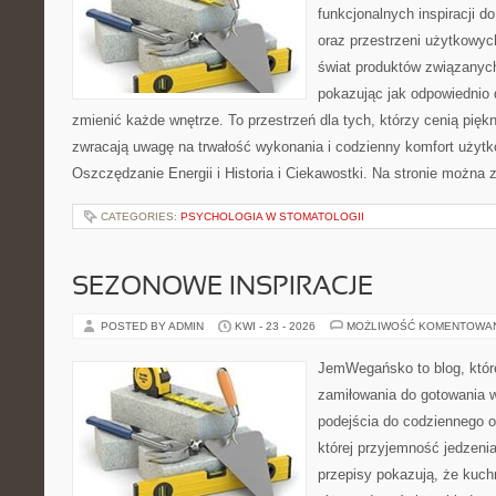
funkcjonalnych inspiracji d
oraz przestrzeni użytkowyc
świat produktów związanych
pokazując jak odpowiednio 
zmienić każde wnętrze. To przestrzeń dla tych, którzy cenią pięk
zwracają uwagę na trwałość wykonania i codzienny komfort użytk
Oszczędzanie Energii i Historia i Ciekawostki. Na stronie można 
CATEGORIES:
PSYCHOLOGIA W STOMATOLOGII
SEZONOWE INSPIRACJE
POSTED BY ADMIN
KWI - 23 - 2026
MOŻLIWOŚĆ KOMENTOWA
JemWegańsko to blog, które
zamiłowania do gotowania w
podejścia do codziennego o
której przyjemność jedzenia
przepisy pokazują, że kuc