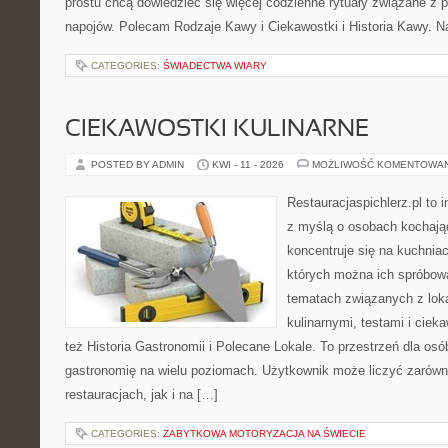
prostu chcą dowiedzieć się więcej codzienne rytuały związane z 
napojów. Polecam Rodzaje Kawy i Ciekawostki i Historia Kawy. N
CATEGORIES:
ŚWIADECTWA WIARY
CIEKAWOSTKI KULINARNE
POSTED BY ADMIN
KWI - 11 - 2026
MOŻLIWOŚĆ KOMENTOWA
Restauracjaspichlerz.pl to 
z myślą o osobach kochają
koncentruje się na kuchniac
których można ich spróbowa
tematach związanych z lok
kulinarnymi, testami i cie
też Historia Gastronomii i Polecane Lokale. To przestrzeń dla os
gastronomię na wielu poziomach. Użytkownik może liczyć zarówno
restauracjach, jak i na […]
CATEGORIES:
ZABYTKOWA MOTORYZACJA NA ŚWIECIE