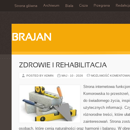
Archiwum
Cisza
Przegrana
Redakcj
Strona główna
Biała
BRAJAN
ZDROWIE I REHABILITACJA
POSTED BY ADMIN
MAJ - 10 - 2026
MOŻLIWOŚĆ KOMENTOWA
Strona internetowa funkcjo
Komorowska to przestrzeń, 
do świadomego życia, inspir
użytecznych informacji. Cz
różnorodne treści, które uł
zainteresowań. Strona zost
osobach, które cenią naturalności oraz harmonii i balansu. W obr