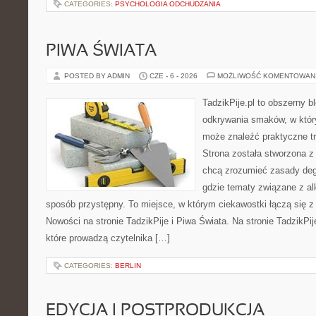
CATEGORIES:
PSYCHOLOGIA ODCHUDZANIA
PIWA ŚWIATA
POSTED BY ADMIN
CZE - 6 - 2026
MOŻLIWOŚĆ KOMENTOWAN
TadzikPije.pl to obszerny b
odkrywania smaków, w któ
może znaleźć praktyczne t
Strona została stworzona z
chcą zrozumieć zasady degu
gdzie tematy związane z a
sposób przystępny. To miejsce, w którym ciekawostki łączą się z
Nowości na stronie TadzikPije i Piwa Świata. Na stronie TadzikPij
które prowadzą czytelnika […]
CATEGORIES:
BERLIN
EDYCJA I POSTPRODUKCJA