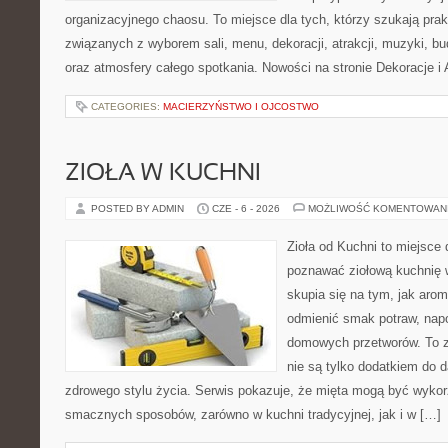
organizacyjnego chaosu. To miejsce dla tych, którzy szukają pra
związanych z wyborem sali, menu, dekoracji, atrakcji, muzyki, b
oraz atmosfery całego spotkania. Nowości na stronie Dekoracje i 
CATEGORIES:
MACIERZYŃSTWO I OJCOSTWO
ZIOŁA W KUCHNI
POSTED BY ADMIN
CZE - 6 - 2026
MOŻLIWOŚĆ KOMENTOWAN
Zioła od Kuchni to miejsce 
poznawać ziołową kuchnię 
skupia się na tym, jak aro
odmienić smak potraw, napo
domowych przetworów. To zi
nie są tylko dodatkiem do d
zdrowego stylu życia. Serwis pokazuje, że mięta mogą być wyko
smacznych sposobów, zarówno w kuchni tradycyjnej, jak i w […]