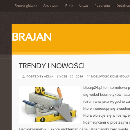
Archiwum
Cisza
Przegrana
Redakcj
Strona główna
Biała
BRAJAN
TRENDY I NOWOŚCI
POSTED BY ADMIN
CZE - 20 - 2026
MOŻLIWOŚĆ KOMENTOWA
Bioarp24.pl to internetowa 
się wokół kosmetyków natu
rozumiana jako wygodne zap
które interesują się świado
która wpisuje się w rosnąc
kosmetykami o prostszym 
Dermokosmetyki i skóra problematyczna i Kosmetyki zero wast