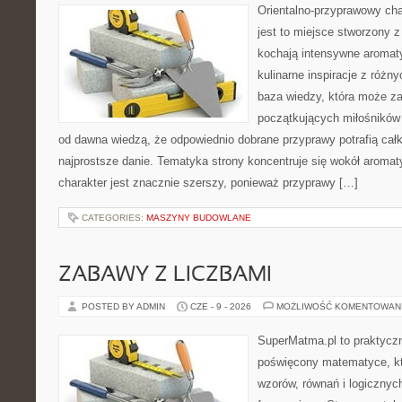
Orientalno-przyprawowy char
jest to miejsce stworzony 
kochają intensywne aromaty
kulinarne inspiracje z różny
baza wiedzy, która może z
początkujących miłośników g
od dawna wiedzą, że odpowiednio dobrane przyprawy potrafią cał
najprostsze danie. Tematyka strony koncentruje się wokół aromat
charakter jest znacznie szerszy, ponieważ przyprawy […]
CATEGORIES:
MASZYNY BUDOWLANE
ZABAWY Z LICZBAMI
POSTED BY ADMIN
CZE - 9 - 2026
MOŻLIWOŚĆ KOMENTOWAN
SuperMatma.pl to praktyczn
poświęcony matematyce, któ
wzorów, równań i logicznyc