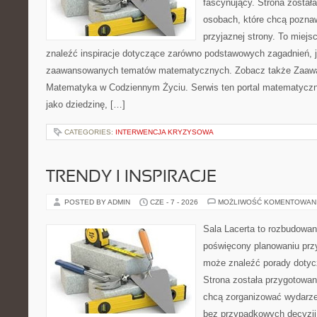
fascynujący. Strona został
osobach, które chcą poznaw
przyjaznej strony. To miej
znaleźć inspiracje dotyczące zarówno podstawowych zagadnień, ja
zaawansowanych tematów matematycznych. Zobacz także Zaaw
Matematyka w Codziennym Życiu. Serwis ten portal matematycz
jako dziedzinę, […]
CATEGORIES:
INTERWENCJA KRYZYSOWA
TRENDY I INSPIRACJE
POSTED BY ADMIN
CZE - 7 - 2026
MOŻLIWOŚĆ KOMENTOWAN
Sala Lacerta to rozbudowan
poświęcony planowaniu przy
może znaleźć porady dotyc
Strona została przygotowan
chcą zorganizować wydarze
bez przypadkowych decyzji,