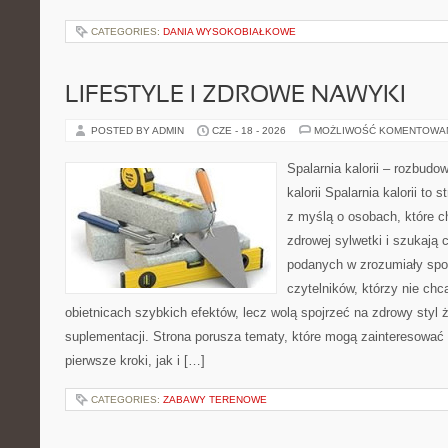
CATEGORIES:
DANIA WYSOKOBIAŁKOWE
LIFESTYLE I ZDROWE NAWYKI
POSTED BY ADMIN
CZE - 18 - 2026
MOŻLIWOŚĆ KOMENTOWA
Spalarnia kalorii – rozbudo
kalorii Spalarnia kalorii to
z myślą o osobach, które 
zdrowej sylwetki i szukają 
podanych w zrozumiały spos
czytelników, którzy nie chc
obietnicach szybkich efektów, lecz wolą spojrzeć na zdrowy styl 
suplementacji. Strona porusza tematy, które mogą zainteresować
pierwsze kroki, jak i […]
CATEGORIES:
ZABAWY TERENOWE