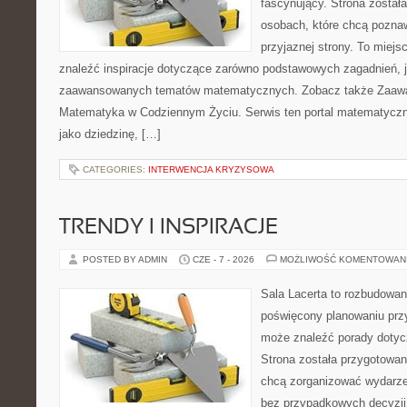
fascynujący. Strona został
osobach, które chcą poznaw
przyjaznej strony. To miej
znaleźć inspiracje dotyczące zarówno podstawowych zagadnień, ja
zaawansowanych tematów matematycznych. Zobacz także Zaaw
Matematyka w Codziennym Życiu. Serwis ten portal matematycz
jako dziedzinę, […]
CATEGORIES:
INTERWENCJA KRYZYSOWA
TRENDY I INSPIRACJE
POSTED BY ADMIN
CZE - 7 - 2026
MOŻLIWOŚĆ KOMENTOWAN
Sala Lacerta to rozbudowan
poświęcony planowaniu przy
może znaleźć porady dotyc
Strona została przygotowan
chcą zorganizować wydarze
bez przypadkowych decyzji,