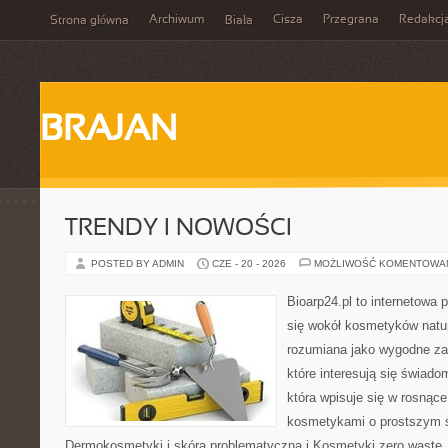
Archiwum
Cisza
Przegrana
Redakcj
Strona główna
Biała
BRAJAN
TRENDY I NOWOŚCI
POSTED BY ADMIN
CZE - 20 - 2026
MOŻLIWOŚĆ KOMENTOWA
Bioarp24.pl to internetowa 
się wokół kosmetyków natu
rozumiana jako wygodne zap
które interesują się świado
która wpisuje się w rosnąc
kosmetykami o prostszym 
Dermokosmetyki i skóra problematyczna i Kosmetyki zero wast