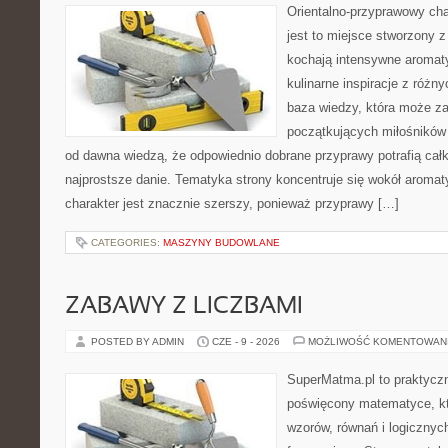
Orientalno-przyprawowy char
jest to miejsce stworzony 
kochają intensywne aromaty
kulinarne inspiracje z różny
baza wiedzy, która może z
początkujących miłośników g
od dawna wiedzą, że odpowiednio dobrane przyprawy potrafią cał
najprostsze danie. Tematyka strony koncentruje się wokół aromat
charakter jest znacznie szerszy, ponieważ przyprawy […]
CATEGORIES:
MASZYNY BUDOWLANE
ZABAWY Z LICZBAMI
POSTED BY ADMIN
CZE - 9 - 2026
MOŻLIWOŚĆ KOMENTOWAN
SuperMatma.pl to praktyczn
poświęcony matematyce, któ
wzorów, równań i logicznyc