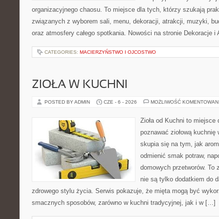
organizacyjnego chaosu. To miejsce dla tych, którzy szukają pra
związanych z wyborem sali, menu, dekoracji, atrakcji, muzyki, b
oraz atmosfery całego spotkania. Nowości na stronie Dekoracje i 
CATEGORIES:
MACIERZYŃSTWO I OJCOSTWO
ZIOŁA W KUCHNI
POSTED BY ADMIN
CZE - 6 - 2026
MOŻLIWOŚĆ KOMENTOWAN
Zioła od Kuchni to miejsce 
poznawać ziołową kuchnię 
skupia się na tym, jak aro
odmienić smak potraw, napo
domowych przetworów. To zi
nie są tylko dodatkiem do d
zdrowego stylu życia. Serwis pokazuje, że mięta mogą być wyko
smacznych sposobów, zarówno w kuchni tradycyjnej, jak i w […]