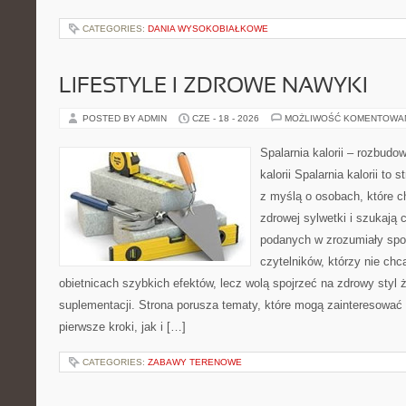
CATEGORIES:
DANIA WYSOKOBIAŁKOWE
LIFESTYLE I ZDROWE NAWYKI
POSTED BY ADMIN
CZE - 18 - 2026
MOŻLIWOŚĆ KOMENTOWA
Spalarnia kalorii – rozbudo
kalorii Spalarnia kalorii to
z myślą o osobach, które 
zdrowej sylwetki i szukają 
podanych w zrozumiały spos
czytelników, którzy nie chc
obietnicach szybkich efektów, lecz wolą spojrzeć na zdrowy styl 
suplementacji. Strona porusza tematy, które mogą zainteresować
pierwsze kroki, jak i […]
CATEGORIES:
ZABAWY TERENOWE