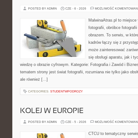
POSTED BY ADMIN
CZE - 6 - 2026
MOŻLIWOŚĆ KOMENTOWAN
MalwinaAtras.pl to miejsce
fotografii, obróbce fotograf
obrazem. To serwis, w któr
kadrów łączy się z przyst
może zainteresować zarówn
się obsługi aparatu, jak i t
wiedzę o obrazie cyfrowym. Kategorie: Fotografia i Zawód i Bizne
tematem strony jest świat fotografii, rozumiana nie tylko jako obs
ale również […]
CATEGORIES:
STUDENTWPODROZY
KOLEJ W EUROPIE
POSTED BY ADMIN
CZE - 5 - 2026
MOŻLIWOŚĆ KOMENTOWAN
CTCU to tematyczny serwis,