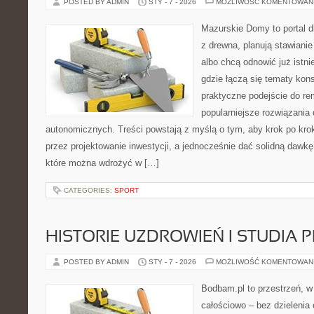
POSTED BY ADMIN
STY - 7 - 2026
MOŻLIWOŚĆ KOMENTOWAN
Mazurskie Domy to portal d
z drewna, planują stawiani
albo chcą odnowić już istn
gdzie łączą się tematy kons
praktyczne podejście do re
popularniejsze rozwiązania
autonomicznych. Treści powstają z myślą o tym, aby krok po kro
przez projektowanie inwestycji, a jednocześnie dać solidną dawkę 
które można wdrożyć w […]
CATEGORIES:
SPORT
HISTORIE UZDROWIEŃ I STUDIA
POSTED BY ADMIN
STY - 7 - 2026
MOŻLIWOŚĆ KOMENTOWAN
Bodbam.pl to przestrzeń, w 
całościowo – bez dzielenia 