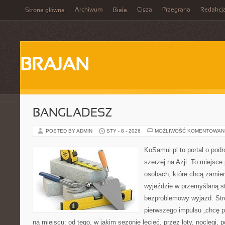
Archiwum
Cisza
Przegrana
Redakcj
Strona główna
Biała
BRAJAN
BANGLADESZ
POSTED BY ADMIN
STY - 8 - 2026
MOŻLIWOŚĆ KOMENTOWAN
KoSamui.pl to portal o podr
szerzej na Azji. To miejsce
osobach, które chcą zamien
wyjeździe w przemyślaną st
bezproblemowy wyjazd. Str
pierwszego impulsu „chcę p
na miejscu: od tego, w jakim sezonie lecieć, przez loty, noclegi, 