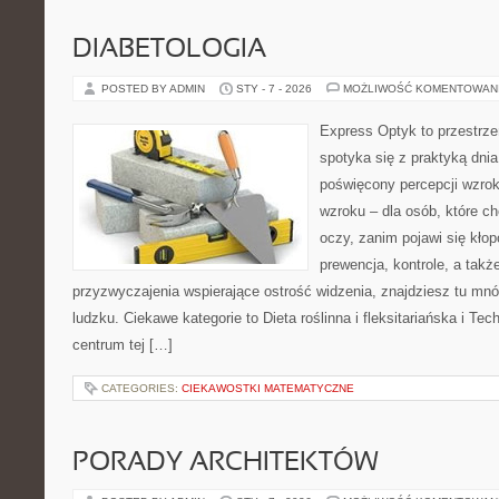
DIABETOLOGIA
POSTED BY ADMIN
STY - 7 - 2026
MOŻLIWOŚĆ KOMENTOWAN
Express Optyk to przestrze
spotyka się z praktyką dni
poświęcony percepcji wzrok
wzroku – dla osób, które c
oczy, zanim pojawi się kłopo
prewencja, kontrole, a takż
przyzwyczajenia wspierające ostrość widzenia, znajdziesz tu m
ludzku. Ciekawe kategorie to Dieta roślinna i fleksitariańska i T
centrum tej […]
CATEGORIES:
CIEKAWOSTKI MATEMATYCZNE
PORADY ARCHITEKTÓW