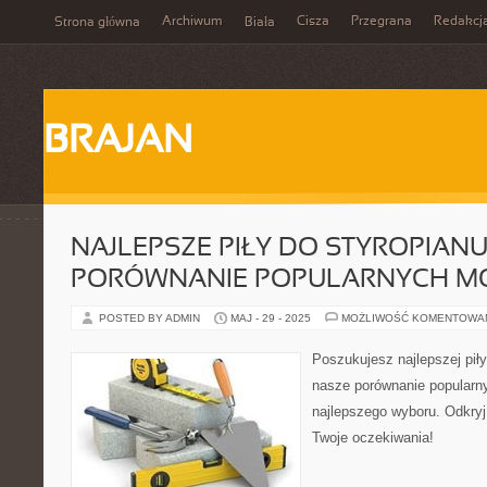
Archiwum
Cisza
Przegrana
Redakcj
Strona główna
Biała
BRAJAN
NAJLEPSZE PIŁY DO STYROPIANU
PORÓWNANIE POPULARNYCH M
POSTED BY ADMIN
MAJ - 29 - 2025
MOŻLIWOŚĆ KOMENTOWA
Poszukujesz najlepszej pił
nasze porównanie popularn
najlepszego wyboru. Odkryj, 
Twoje oczekiwania!