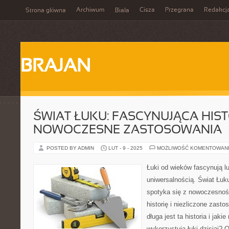
Archiwum
Cisza
Przegrana
Redakcj
Strona główna
Biała
BRAJAN
ŚWIAT ŁUKU: FASCYNUJĄCA HIST
NOWOCZESNE ZASTOSOWANIA
POSTED BY ADMIN
LUT - 9 - 2025
MOŻLIWOŚĆ KOMENTOWAN
Łuki od wieków fascynują lud
uniwersalnością. Świat Łuku
spotyka się z nowoczesnoś
historię i niezliczone zast
długa jest ta historia i jaki
wykorzystują łuki dzisiaj?