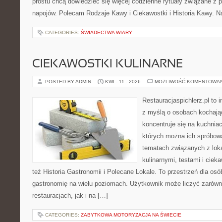
prostu chcą dowiedzieć się więcej codzienne rytuały związane z 
napojów. Polecam Rodzaje Kawy i Ciekawostki i Historia Kawy. N
CATEGORIES:
ŚWIADECTWA WIARY
CIEKAWOSTKI KULINARNE
POSTED BY ADMIN
KWI - 11 - 2026
MOŻLIWOŚĆ KOMENTOWA
Restauracjaspichlerz.pl to 
z myślą o osobach kochają
koncentruje się na kuchniac
których można ich spróbowa
tematach związanych z lok
kulinarnymi, testami i cie
też Historia Gastronomii i Polecane Lokale. To przestrzeń dla os
gastronomię na wielu poziomach. Użytkownik może liczyć zarówno
restauracjach, jak i na […]
CATEGORIES:
ZABYTKOWA MOTORYZACJA NA ŚWIECIE