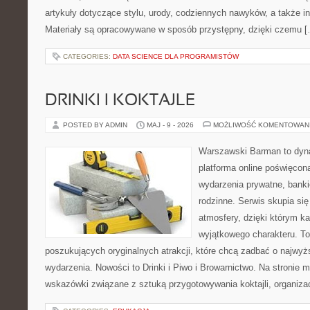
artykuły dotyczące stylu, urody, codziennych nawyków, a także ins
Materiały są opracowywane w sposób przystępny, dzięki czemu 
CATEGORIES:
DATA SCIENCE DLA PROGRAMISTÓW
DRINKI I KOKTAJLE
POSTED BY ADMIN
MAJ - 9 - 2026
MOŻLIWOŚĆ KOMENTOWAN
Warszawski Barman to dyna
platforma online poświęco
wydarzenia prywatne, banki
rodzinne. Serwis skupia się
atmosfery, dzięki którym k
wyjątkowego charakteru. To
poszukujących oryginalnych atrakcji, które chcą zadbać o najw
wydarzenia. Nowości to Drinki i Piwo i Browarnictwo. Na stronie
wskazówki związane z sztuką przygotowywania koktajli, organiza