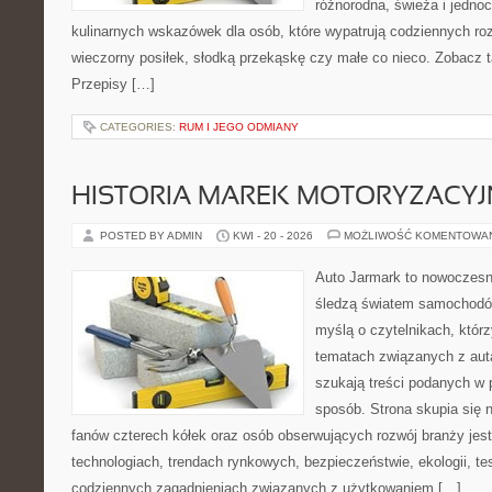
różnorodna, świeża i jedno
kulinarnych wskazówek dla osób, które wypatrują codziennych ro
wieczorny posiłek, słodką przekąskę czy małe co nieco. Zobacz t
Przepisy […]
CATEGORIES:
RUM I JEGO ODMIANY
HISTORIA MAREK MOTORYZACY
POSTED BY ADMIN
KWI - 20 - 2026
MOŻLIWOŚĆ KOMENTOWA
Auto Jarmark to nowoczesna
śledzą światem samochodów
myślą o czytelnikach, któr
tematach związanych z aut
szukają treści podanych w 
sposób. Strona skupia się 
fanów czterech kółek oraz osób obserwujących rozwój branży jes
technologiach, trendach rynkowych, bezpieczeństwie, ekologii, t
codziennych zagadnieniach związanych z użytkowaniem […]