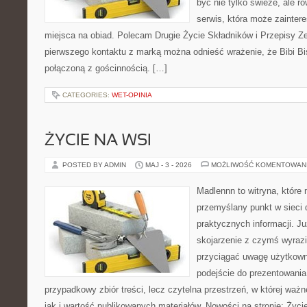
być nie tylko świeże, ale 
serwis, która może zainter
miejsca na obiad. Polecam Drugie Życie Składników i Przepisy Z
pierwszego kontaktu z marką można odnieść wrażenie, że Bibi Bis
połączoną z gościnnością. […]
CATEGORIES:
WET-OPINIA
ŻYCIE NA WSI
POSTED BY ADMIN
MAJ - 3 - 2026
MOŻLIWOŚĆ KOMENTOWAN
Madlennn to witryna, które
przemyślany punkt w sieci 
praktycznych informacji. 
skojarzenie z czymś wyraz
przyciągać uwagę użytkowni
podejście do prezentowania 
przypadkowy zbiór treści, lecz czytelna przestrzeń, w której waż
jak i wartość publikowanych materiałów. Nowości na stronie: Życie 