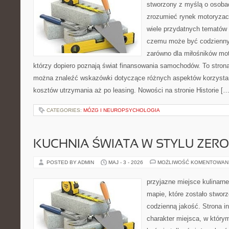
stworzony z myślą o osobac
zrozumieć rynek motoryzacy
wiele przydatnych tematów 
czemu może być codziennym
zarówno dla miłośników moto
którzy dopiero poznają świat finansowania samochodów. To stron
można znaleźć wskazówki dotyczące różnych aspektów korzystan
kosztów utrzymania aż po leasing. Nowości na stronie Historie […
CATEGORIES:
MÓZG I NEUROPSYCHOLOGIA
KUCHNIA ŚWIATA W STYLU ZER
POSTED BY ADMIN
MAJ - 3 - 2026
MOŻLIWOŚĆ KOMENTOWAN
przyjazne miejsce kulinarne
mapie, które zostało stwor
codzienną jakość. Strona i
charakter miejsca, w który