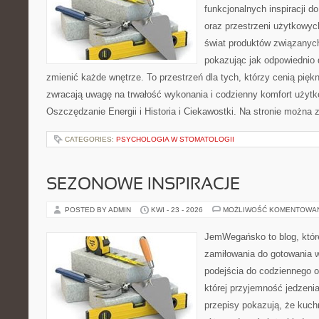
funkcjonalnych inspiracji d
oraz przestrzeni użytkowyc
świat produktów związanych
pokazując jak odpowiednio 
zmienić każde wnętrze. To przestrzeń dla tych, którzy cenią pięk
zwracają uwagę na trwałość wykonania i codzienny komfort użytk
Oszczędzanie Energii i Historia i Ciekawostki. Na stronie można 
CATEGORIES:
PSYCHOLOGIA W STOMATOLOGII
SEZONOWE INSPIRACJE
POSTED BY ADMIN
KWI - 23 - 2026
MOŻLIWOŚĆ KOMENTOWA
JemWegańsko to blog, które
zamiłowania do gotowania w
podejścia do codziennego o
której przyjemność jedzenia
przepisy pokazują, że kuc