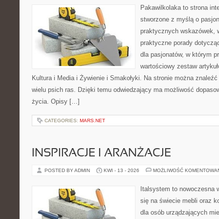
Pakawilkolaka to strona int
stworzone z myślą o pasjona
praktycznych wskazówek, w
praktyczne porady dotycząc
dla pasjonatów, w którym p
wartościowy zestaw artykułó
Kultura i Media i Żywienie i Smakołyki. Na stronie można znaleź
wielu psich ras. Dzięki temu odwiedzający ma możliwość dopaso
życia. Opisy […]
CATEGORIES:
MARS.NET
INSPIRACJE I ARANŻACJE
POSTED BY ADMIN
KWI - 13 - 2026
MOŻLIWOŚĆ KOMENTOWA
Italsystem to nowoczesna wi
się na świecie mebli oraz 
dla osób urządzających mie