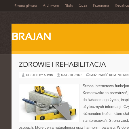
Archiwum
Cisza
Przegrana
Redakcj
Strona główna
Biała
BRAJAN
ZDROWIE I REHABILITACJA
POSTED BY ADMIN
MAJ - 10 - 2026
MOŻLIWOŚĆ KOMENTOWA
Strona internetowa funkcjo
Komorowska to przestrzeń, 
do świadomego życia, inspir
użytecznych informacji. Cz
różnorodne treści, które uł
zainteresowań. Strona zost
osobach, które cenią naturalności oraz harmonii i balansu. W obr