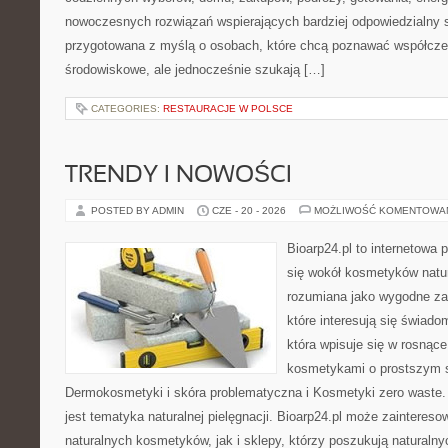
nowoczesnych rozwiązań wspierających bardziej odpowiedzialny st
przygotowana z myślą o osobach, które chcą poznawać współcz
środowiskowe, ale jednocześnie szukają […]
CATEGORIES:
RESTAURACJE W POLSCE
TRENDY I NOWOŚCI
POSTED BY ADMIN
CZE - 20 - 2026
MOŻLIWOŚĆ KOMENTOWA
Bioarp24.pl to internetowa 
się wokół kosmetyków natu
rozumiana jako wygodne zap
które interesują się świado
która wpisuje się w rosnąc
kosmetykami o prostszym 
Dermokosmetyki i skóra problematyczna i Kosmetyki zero wast
jest tematyka naturalnej pielęgnacji. Bioarp24.pl może zainteres
naturalnych kosmetyków, jak i sklepy, którzy poszukują naturalny