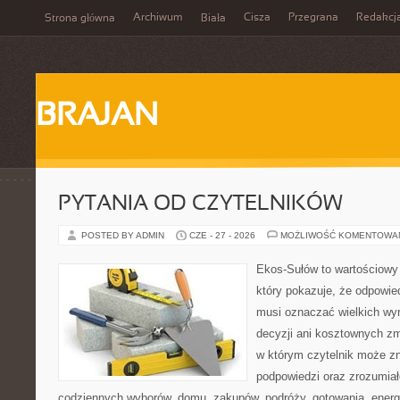
Archiwum
Cisza
Przegrana
Redakcj
Strona główna
Biała
BRAJAN
PYTANIA OD CZYTELNIKÓW
POSTED BY ADMIN
CZE - 27 - 2026
MOŻLIWOŚĆ KOMENTOWA
Ekos-Sułów to wartościowy 
który pokazuje, że odpowie
musi oznaczać wielkich wy
decyzji ani kosztownych zm
w którym czytelnik może zn
podpowiedzi oraz zrozumiał
codziennych wyborów, domu, zakupów, podróży, gotowania, energii