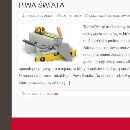
PIWA ŚWIATA
POSTED BY ADMIN
CZE - 6 - 2026
MOŻLIWOŚĆ KOMENTOWAN
TadzikPije.pl to obszerny b
odkrywania smaków, w któ
może znaleźć praktyczne t
Strona została stworzona z
chcą zrozumieć zasady degu
gdzie tematy związane z a
sposób przystępny. To miejsce, w którym ciekawostki łączą się z
Nowości na stronie TadzikPije i Piwa Świata. Na stronie TadzikPij
które prowadzą czytelnika […]
CATEGORIES:
BERLIN