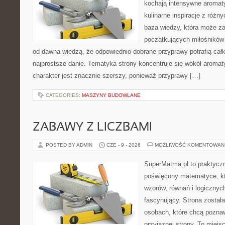
kochają intensywne aromaty
kulinarne inspiracje z różny
baza wiedzy, która może z
początkujących miłośników g
od dawna wiedzą, że odpowiednio dobrane przyprawy potrafią cał
najprostsze danie. Tematyka strony koncentruje się wokół aromat
charakter jest znacznie szerszy, ponieważ przyprawy […]
CATEGORIES:
MASZYNY BUDOWLANE
ZABAWY Z LICZBAMI
POSTED BY ADMIN
CZE - 9 - 2026
MOŻLIWOŚĆ KOMENTOWAN
SuperMatma.pl to praktyczn
poświęcony matematyce, któ
wzorów, równań i logicznyc
fascynujący. Strona został
osobach, które chcą poznaw
przyjaznej strony. To miej