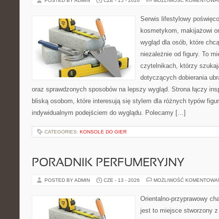
POSTED BY ADMIN
CZE - 15 - 2026
MOŻLIWOŚĆ KOMENTOWA
Serwis lifestylowy poświęcon
kosmetykom, makijażowi or
wygląd dla osób, które chc
niezależnie od figury. To m
czytelnikach, którzy szukaj
dotyczących dobierania ubr
oraz sprawdzonych sposobów na lepszy wygląd. Strona łączy insp
bliską osobom, które interesują się stylem dla różnych typów fig
indywidualnym podejściem do wyglądu. Polecamy […]
CATEGORIES:
KONSOLE DO GIER
PORADNIK PERFUMERYJNY
POSTED BY ADMIN
CZE - 13 - 2026
MOŻLIWOŚĆ KOMENTOWA
Orientalno-przyprawowy char
jest to miejsce stworzony 