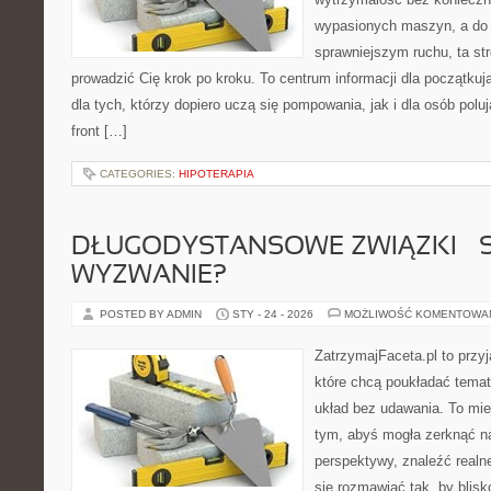
wypasionych maszyn, a do
sprawniejszym ruchu, ta str
prowadzić Cię krok po kroku. To centrum informacji dla początk
dla tych, którzy dopiero uczą się pompowania, jak i dla osób polu
front […]
CATEGORIES:
HIPOTERAPIA
DŁUGODYSTANSOWE ZWIĄZKI – 
WYZWANIE?
POSTED BY ADMIN
STY - 24 - 2026
MOŻLIWOŚĆ KOMENTOWA
ZatrzymajFaceta.pl to przyj
które chcą poukładać temat
układ bez udawania. To mie
tym, abyś mogła zerknąć na
perspektywy, znaleźć real
się rozmawiać tak, by blisk