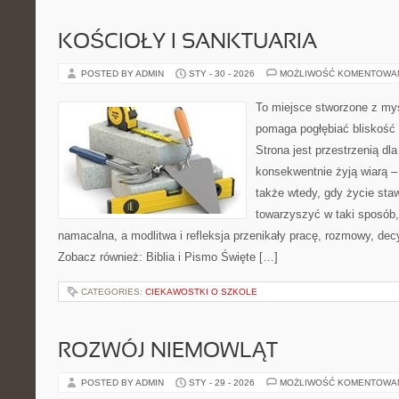
KOŚCIOŁY I SANKTUARIA
POSTED BY ADMIN
STY - 30 - 2026
MOŻLIWOŚĆ KOMENTOWA
To miejsce stworzone z myś
pomaga pogłębiać bliskość
Strona jest przestrzenią dla
konsekwentnie żyją wiarą – 
także wtedy, gdy życie stawi
towarzyszyć w taki sposób
namacalna, a modlitwa i refleksja przenikały pracę, rozmowy, decyz
Zobacz również: Biblia i Pismo Święte […]
CATEGORIES:
CIEKAWOSTKI O SZKOLE
ROZWÓJ NIEMOWLĄT
POSTED BY ADMIN
STY - 29 - 2026
MOŻLIWOŚĆ KOMENTOWA