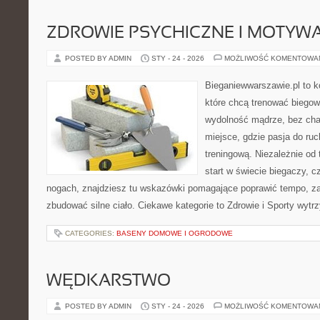
ZDROWIE PSYCHICZNE I MOTYW
POSTED BY ADMIN
STY - 24 - 2026
MOŻLIWOŚĆ KOMENTOWA
Bieganiewwarszawie.pl to k
które chcą trenować biegowo
wydolność mądrze, bez chao
miejsce, gdzie pasja do ru
treningową. Niezależnie od
start w świecie biegaczy, 
nogach, znajdziesz tu wskazówki pomagające poprawić tempo, za
zbudować silne ciało. Ciekawe kategorie to Zdrowie i Sporty wyt
CATEGORIES:
BASENY DOMOWE I OGRODOWE
WĘDKARSTWO
POSTED BY ADMIN
STY - 24 - 2026
MOŻLIWOŚĆ KOMENTOWA