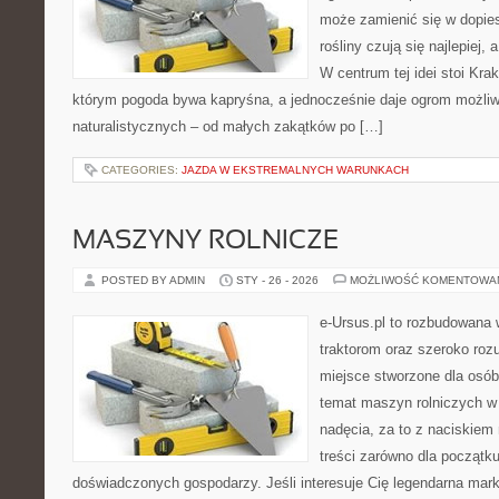
może zamienić się w dopies
rośliny czują się najlepiej,
W centrum tej idei stoi Krak
którym pogoda bywa kapryśna, a jednocześnie daje ogrom możliw
naturalistycznych – od małych zakątków po […]
CATEGORIES:
JAZDA W EKSTREMALNYCH WARUNKACH
MASZYNY ROLNICZE
POSTED BY ADMIN
STY - 26 - 2026
MOŻLIWOŚĆ KOMENTOWA
e-Ursus.pl to rozbudowana 
traktorom oraz szeroko rozu
miejsce stworzone dla osó
temat maszyn rolniczych w
nadęcia, za to z naciskiem
treści zarówno dla początkuj
doświadczonych gospodarzy. Jeśli interesuje Cię legendarna marka