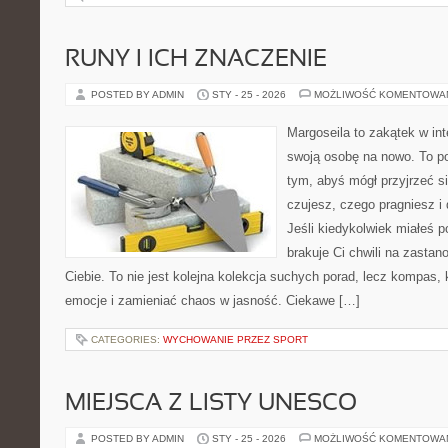
RUNY I ICH ZNACZENIE
POSTED BY ADMIN
STY - 25 - 2026
MOŻLIWOŚĆ KOMENTOWA
Margoseila to zakątek w in
swoją osobę na nowo. To po
tym, abyś mógł przyjrzeć si
czujesz, czego pragniesz i
Jeśli kiedykolwiek miałeś 
brakuje Ci chwili na zastano
Ciebie. To nie jest kolejna kolekcja suchych porad, lecz kompas
emocje i zamieniać chaos w jasność. Ciekawe […]
CATEGORIES:
WYCHOWANIE PRZEZ SPORT
MIEJSCA Z LISTY UNESCO
POSTED BY ADMIN
STY - 25 - 2026
MOŻLIWOŚĆ KOMENTOWA