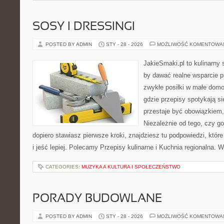
SOSY I DRESSINGI
POSTED BY ADMIN
STY - 28 - 2026
MOŻLIWOŚĆ KOMENTOWA
JakieSmaki.pl to kulinarny s
by dawać realne wsparcie p
zwykłe posiłki w małe domo
gdzie przepisy spotykają s
przestaje być obowiązkiem, 
Niezależnie od tego, czy go
dopiero stawiasz pierwsze kroki, znajdziesz tu podpowiedzi, któ
i jeść lepiej. Polecamy Przepisy kulinarne i Kuchnia regionalna. 
CATEGORIES:
MUZYKA A KULTURA I SPOŁECZEŃSTWO
PORADY BUDOWLANE
POSTED BY ADMIN
STY - 28 - 2026
MOŻLIWOŚĆ KOMENTOWA