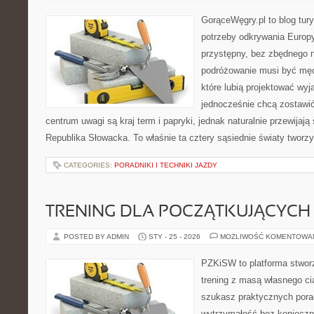
GorąceWęgry.pl to blog tury
potrzeby odkrywania Europ
przystępny, bez zbędnego n
podróżowanie musi być męc
które lubią projektować wyj
jednocześnie chcą zostawi
centrum uwagi są kraj term i papryki, jednak naturalnie przewijają
Republika Słowacka. To właśnie ta cztery sąsiednie światy tworz
CATEGORIES:
PORADNIKI I TECHNIKI JAZDY
TRENING DLA POCZĄTKUJĄCYCH
POSTED BY ADMIN
STY - 25 - 2026
MOŻLIWOŚĆ KOMENTOWA
PZKiSW to platforma stworz
trening z masą własnego cia
szukasz praktycznych por
wytrzymałość bez konieczn