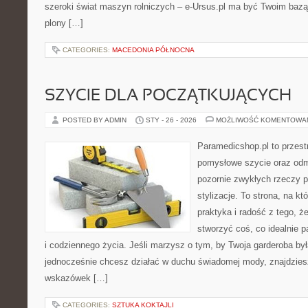
szeroki świat maszyn rolniczych – e-Ursus.pl ma być Twoim baz
plony […]
CATEGORIES:
MACEDONIA PÓŁNOCNA
SZYCIE DLA POCZĄTKUJĄCYCH
POSTED BY ADMIN
STY - 26 - 2026
MOŻLIWOŚĆ KOMENTOWA
Paramedicshop.pl to przest
pomysłowe szycie oraz odmi
pozornie zwykłych rzeczy p
stylizacje. To strona, na kt
praktyka i radość z tego, 
stworzyć coś, co idealnie p
i codziennego życia. Jeśli marzysz o tym, by Twoja garderoba by
jednocześnie chcesz działać w duchu świadomej mody, znajdziesz
wskazówek […]
CATEGORIES:
SZTUKA KOKTAJLI