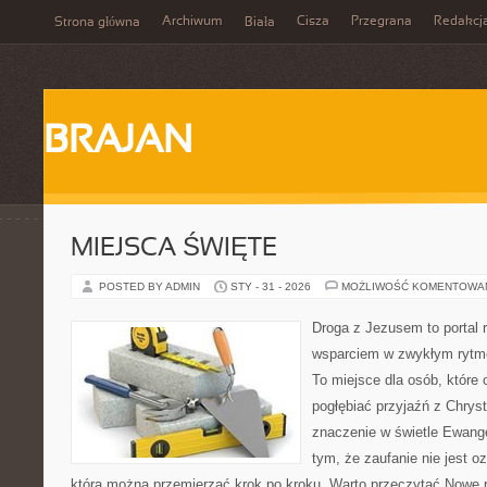
Archiwum
Cisza
Przegrana
Redakcj
Strona główna
Biała
BRAJAN
MIEJSCA ŚWIĘTE
POSTED BY ADMIN
STY - 31 - 2026
MOŻLIWOŚĆ KOMENTOWA
Droga z Jezusem to portal r
wsparciem w zwykłym rytme
To miejsce dla osób, które
pogłębiać przyjaźń z Chry
znaczenie w świetle Ewangel
tym, że zaufanie nie jest o
którą można przemierzać krok po kroku. Warto przeczytać Nowe ruc