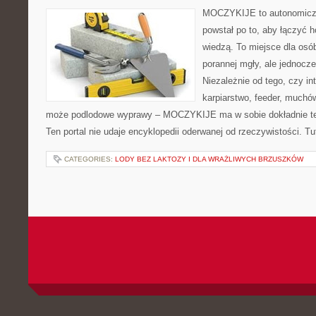
MOCZYKIJE to autonomiczny
powstał po to, aby łączyć 
wiedzą. To miejsce dla osó
porannej mgły, ale jednocze
Niezależnie od tego, czy in
karpiarstwo, feeder, muchó
może podlodowe wyprawy – MOCZYKIJE ma w sobie dokładnie ten
Ten portal nie udaje encyklopedii oderwanej od rzeczywistości. Tut
CATEGORIES:
LODY BEZ LAKTOZY I DLA WRAŻLIWYCH BRZUSZKÓW