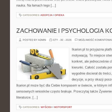
nauka. Na łamach tego […]
CATEGORIES:
ADOPCJA I OPIEKA
ZACHOWANIE I PSYCHOLOGIA K
POSTED BY ADMIN
STY - 30 - 2026
MOŻLIWOŚĆ KOMENTOWA
Ikarion.pl to przyjazna plat
motywacją. To miejsce stwo
konkret, ale jednocześnie 
kierunki. Całość została p
wygodnie docierał do treśc
decyzje, a przy okazji pos
Ikarion.pl może być dla Ciebie kompasem w świecie, w którym info
sensownych wniosków często brakuje. Przeczytaj także Żywienie k
literaturze. […]
CATEGORIES:
WYŚCIGI I MOTORSPORT