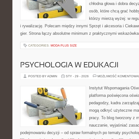
chłodna głowa i dobra decyz
osób, które chcą grać hobby
którzy mierzą wyżej: w regu
i rywalizację. Polecam między innymi Sprzęt i akcesoria i Ciekaw
gier. Strona łączy absolutne minimum z praktycznymi wskazówkami
CATEGORIES:
MODA PLUS SIZE
PSYCHOLOGIA W EDUKACJI
POSTED BY ADMIN
STY - 29 - 2026
MOŻLIWOŚĆ KOMENTOWA
Instytut Wspomagania Oświ
platforma poświęcona oświa
pedagodzy, kadra zarządzaj
mogą odkryć użyteczne mat
pracy. To blog tworzony z m
nauczanie, wyjaśniać zasa
podejmowaniu decyzji – od spraw formalnych po tematy psycholog