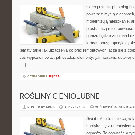
sklep-pusmak.pl to blog bu
powstał z myślą o osobach,
modernizują mieszkanie, ar
prostu chcą mieć pewność,
garażu będzie zrobiona bez 
którym sprzęt spotykają si
tematy takie jak urządzenia do prac remontowych łączą się z cod
coś wypoziomować, jak osadzić elementy, jak naprawić usterkę or
[…]
CATEGORIES:
BĘDZIN
ROŚLINY CIENIOLUBNE
POSTED BY ADMIN
STY - 27 - 2026
MOŻLIWOŚĆ KOMENTOWA
Świat roślin to miejsce, w k
spotyka się z rzemiosłem w 
ogrodów. To opowieść o ty