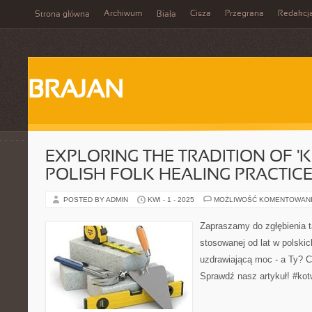
Archiwum
Cisza
Przegrana
Redakcj
Strona główna
Biała
BRAJAN
EXPLORING THE TRADITION OF 'K
POLISH FOLK HEALING PRACTIC
POSTED BY ADMIN
KWI - 1 - 2025
MOŻLIWOŚĆ KOMENTOWAN
Zapraszamy do zgłębienia ta
stosowanej od lat w polskic
uzdrawiającą moc - a Ty? C
Sprawdź nasz artykuł! #kot