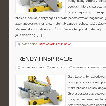
fascynujący. Strona został
osobach, które chcą poznaw
przyjaznej strony. To miej
znaleźć inspiracje dotyczące zarówno podstawowych zagadnień, ja
zaawansowanych tematów matematycznych. Zobacz także Zaaw
Matematyka w Codziennym Życiu. Serwis ten portal matematycz
jako dziedzinę, […]
CATEGORIES:
INTERWENCJA KRYZYSOWA
TRENDY I INSPIRACJE
POSTED BY ADMIN
CZE - 7 - 2026
MOŻLIWOŚĆ KOMENTOWAN
Sala Lacerta to rozbudowan
poświęcony planowaniu przy
może znaleźć porady dotyc
Strona została przygotowan
chcą zorganizować wydarze
bez przypadkowych decyzji,