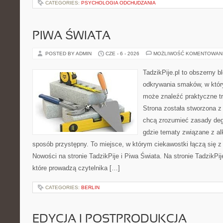
CATEGORIES:
PSYCHOLOGIA ODCHUDZANIA
PIWA ŚWIATA
POSTED BY ADMIN
CZE - 6 - 2026
MOŻLIWOŚĆ KOMENTOWAN
TadzikPije.pl to obszerny b
odkrywania smaków, w któ
może znaleźć praktyczne t
Strona została stworzona z
chcą zrozumieć zasady degu
gdzie tematy związane z a
sposób przystępny. To miejsce, w którym ciekawostki łączą się z
Nowości na stronie TadzikPije i Piwa Świata. Na stronie TadzikPij
które prowadzą czytelnika […]
CATEGORIES:
BERLIN
EDYCJA I POSTPRODUKCJA