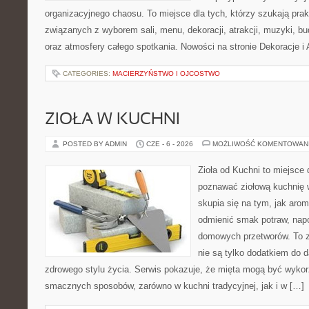
organizacyjnego chaosu. To miejsce dla tych, którzy szukają pra
związanych z wyborem sali, menu, dekoracji, atrakcji, muzyki, b
oraz atmosfery całego spotkania. Nowości na stronie Dekoracje i 
CATEGORIES:
MACIERZYŃSTWO I OJCOSTWO
ZIOŁA W KUCHNI
POSTED BY ADMIN
CZE - 6 - 2026
MOŻLIWOŚĆ KOMENTOWAN
Zioła od Kuchni to miejsce 
poznawać ziołową kuchnię 
skupia się na tym, jak aro
odmienić smak potraw, napo
domowych przetworów. To zi
nie są tylko dodatkiem do d
zdrowego stylu życia. Serwis pokazuje, że mięta mogą być wyko
smacznych sposobów, zarówno w kuchni tradycyjnej, jak i w […]