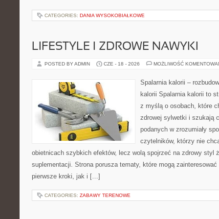
CATEGORIES:
DANIA WYSOKOBIAŁKOWE
LIFESTYLE I ZDROWE NAWYKI
POSTED BY ADMIN
CZE - 18 - 2026
MOŻLIWOŚĆ KOMENTOWA
Spalarnia kalorii – rozbudo
kalorii Spalarnia kalorii to
z myślą o osobach, które 
zdrowej sylwetki i szukają 
podanych w zrozumiały spos
czytelników, którzy nie chc
obietnicach szybkich efektów, lecz wolą spojrzeć na zdrowy styl 
suplementacji. Strona porusza tematy, które mogą zainteresować
pierwsze kroki, jak i […]
CATEGORIES:
ZABAWY TERENOWE