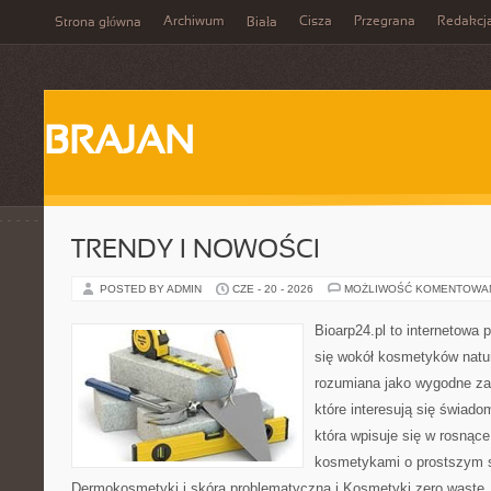
Archiwum
Cisza
Przegrana
Redakcj
Strona główna
Biała
BRAJAN
TRENDY I NOWOŚCI
POSTED BY ADMIN
CZE - 20 - 2026
MOŻLIWOŚĆ KOMENTOWA
Bioarp24.pl to internetowa 
się wokół kosmetyków natu
rozumiana jako wygodne zap
które interesują się świado
która wpisuje się w rosnąc
kosmetykami o prostszym 
Dermokosmetyki i skóra problematyczna i Kosmetyki zero wast