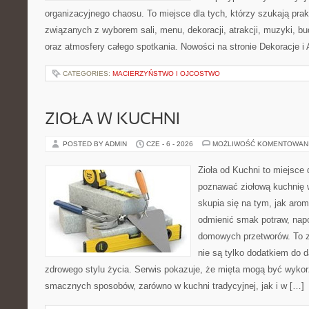
organizacyjnego chaosu. To miejsce dla tych, którzy szukają pra
związanych z wyborem sali, menu, dekoracji, atrakcji, muzyki, b
oraz atmosfery całego spotkania. Nowości na stronie Dekoracje i 
CATEGORIES:
MACIERZYŃSTWO I OJCOSTWO
ZIOŁA W KUCHNI
POSTED BY ADMIN
CZE - 6 - 2026
MOŻLIWOŚĆ KOMENTOWAN
Zioła od Kuchni to miejsce 
poznawać ziołową kuchnię 
skupia się na tym, jak aro
odmienić smak potraw, napo
domowych przetworów. To zi
nie są tylko dodatkiem do d
zdrowego stylu życia. Serwis pokazuje, że mięta mogą być wyko
smacznych sposobów, zarówno w kuchni tradycyjnej, jak i w […]