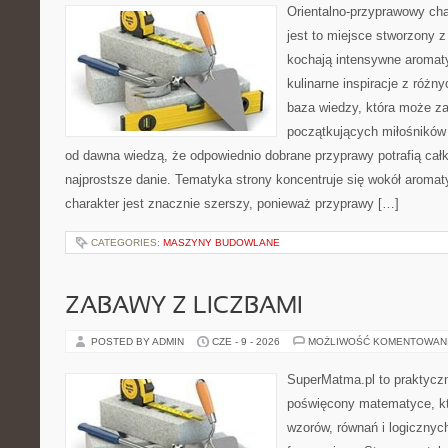
Orientalno-przyprawowy char
jest to miejsce stworzony 
kochają intensywne aromaty
kulinarne inspiracje z różny
baza wiedzy, która może z
początkujących miłośników g
od dawna wiedzą, że odpowiednio dobrane przyprawy potrafią cał
najprostsze danie. Tematyka strony koncentruje się wokół aromat
charakter jest znacznie szerszy, ponieważ przyprawy […]
CATEGORIES:
MASZYNY BUDOWLANE
ZABAWY Z LICZBAMI
POSTED BY ADMIN
CZE - 9 - 2026
MOŻLIWOŚĆ KOMENTOWAN
SuperMatma.pl to praktyczn
poświęcony matematyce, któ
wzorów, równań i logicznyc