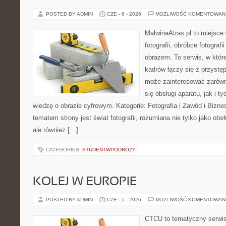
POSTED BY ADMIN
CZE - 6 - 2026
MOŻLIWOŚĆ KOMENTOWAN
MalwinaAtras.pl to miejsce
fotografii, obróbce fotograf
obrazem. To serwis, w któr
kadrów łączy się z przyst
może zainteresować zarówn
się obsługi aparatu, jak i t
wiedzę o obrazie cyfrowym. Kategorie: Fotografia i Zawód i Bizne
tematem strony jest świat fotografii, rozumiana nie tylko jako obs
ale również […]
CATEGORIES:
STUDENTWPODROZY
KOLEJ W EUROPIE
POSTED BY ADMIN
CZE - 5 - 2026
MOŻLIWOŚĆ KOMENTOWAN
CTCU to tematyczny serwis,