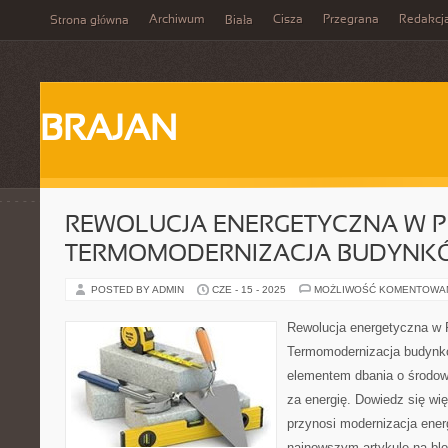
Archiwum
Cisza
Przegrana
Redakcj
Strona główna
Biała
BRAJAN
REWOLUCJA ENERGETYCZNA W P
TERMOMODERNIZACJA BUDYNK
POSTED BY ADMIN
CZE - 15 - 2025
MOŻLIWOŚĆ KOMENTOWA
Rewolucja energetyczna w P
Termomodernizacja budynk
elementem dbania o środow
za energię. Dowiedz się wię
przynosi modernizacja ene
najnowszym artykule na bl