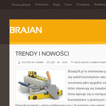
Archiwum
Cisza
Przegrana
Redakcj
Strona główna
Biała
BRAJAN
TRENDY I NOWOŚCI
POSTED BY ADMIN
CZE - 20 - 2026
MOŻLIWOŚĆ KOMENTOWA
Bioarp24.pl to internetowa 
się wokół kosmetyków natu
rozumiana jako wygodne zap
które interesują się świado
która wpisuje się w rosnąc
kosmetykami o prostszym 
Dermokosmetyki i skóra problematyczna i Kosmetyki zero wast