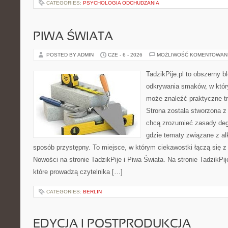
CATEGORIES:
PSYCHOLOGIA ODCHUDZANIA
PIWA ŚWIATA
POSTED BY ADMIN
CZE - 6 - 2026
MOŻLIWOŚĆ KOMENTOWAN
TadzikPije.pl to obszerny b
odkrywania smaków, w któ
może znaleźć praktyczne t
Strona została stworzona z
chcą zrozumieć zasady degu
gdzie tematy związane z a
sposób przystępny. To miejsce, w którym ciekawostki łączą się z
Nowości na stronie TadzikPije i Piwa Świata. Na stronie TadzikPij
które prowadzą czytelnika […]
CATEGORIES:
BERLIN
EDYCJA I POSTPRODUKCJA