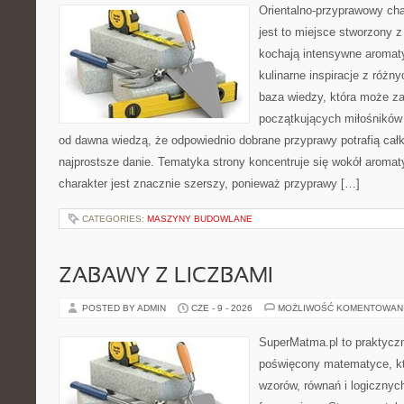
Orientalno-przyprawowy char
jest to miejsce stworzony 
kochają intensywne aromaty
kulinarne inspiracje z różny
baza wiedzy, która może z
początkujących miłośników g
od dawna wiedzą, że odpowiednio dobrane przyprawy potrafią cał
najprostsze danie. Tematyka strony koncentruje się wokół aromat
charakter jest znacznie szerszy, ponieważ przyprawy […]
CATEGORIES:
MASZYNY BUDOWLANE
ZABAWY Z LICZBAMI
POSTED BY ADMIN
CZE - 9 - 2026
MOŻLIWOŚĆ KOMENTOWAN
SuperMatma.pl to praktyczn
poświęcony matematyce, któ
wzorów, równań i logicznyc