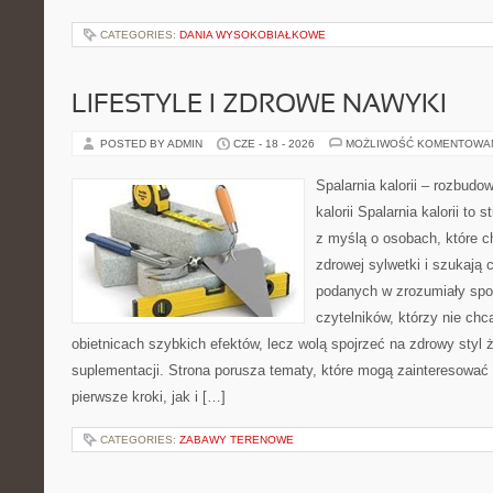
CATEGORIES:
DANIA WYSOKOBIAŁKOWE
LIFESTYLE I ZDROWE NAWYKI
POSTED BY ADMIN
CZE - 18 - 2026
MOŻLIWOŚĆ KOMENTOWA
Spalarnia kalorii – rozbudo
kalorii Spalarnia kalorii to
z myślą o osobach, które 
zdrowej sylwetki i szukają 
podanych w zrozumiały spos
czytelników, którzy nie chc
obietnicach szybkich efektów, lecz wolą spojrzeć na zdrowy styl 
suplementacji. Strona porusza tematy, które mogą zainteresować
pierwsze kroki, jak i […]
CATEGORIES:
ZABAWY TERENOWE