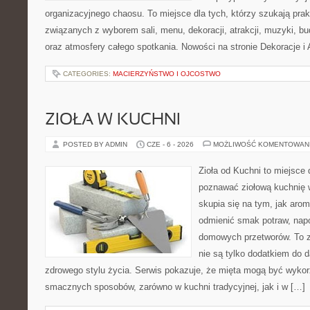
organizacyjnego chaosu. To miejsce dla tych, którzy szukają pra
związanych z wyborem sali, menu, dekoracji, atrakcji, muzyki, b
oraz atmosfery całego spotkania. Nowości na stronie Dekoracje i 
CATEGORIES:
MACIERZYŃSTWO I OJCOSTWO
ZIOŁA W KUCHNI
POSTED BY ADMIN
CZE - 6 - 2026
MOŻLIWOŚĆ KOMENTOWAN
Zioła od Kuchni to miejsce 
poznawać ziołową kuchnię 
skupia się na tym, jak aro
odmienić smak potraw, napo
domowych przetworów. To zi
nie są tylko dodatkiem do d
zdrowego stylu życia. Serwis pokazuje, że mięta mogą być wyko
smacznych sposobów, zarówno w kuchni tradycyjnej, jak i w […]