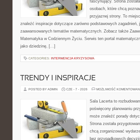
fascynujący. Strona został
osobach, które chcą poznaw
przyjaznej strony. To miej
znaleźć inspiracje dotyczące zarówno podstawowych zagadnień, ja
zaawansowanych tematów matematycznych. Zobacz także Zaaw
Matematyka w Codziennym Życiu. Serwis ten portal matematycz
jako dziedzinę, […]
CATEGORIES:
INTERWENCJA KRYZYSOWA
TRENDY I INSPIRACJE
POSTED BY ADMIN
CZE - 7 - 2026
MOŻLIWOŚĆ KOMENTOWAN
Sala Lacerta to rozbudowan
poświęcony planowaniu przy
może znaleźć porady dotyc
Strona została przygotowan
chcą zorganizować wydarze
bez przypadkowych decyzji,