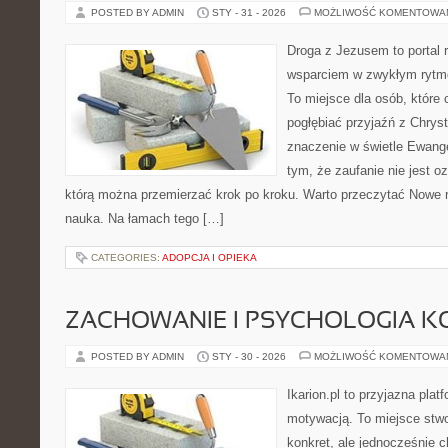
POSTED BY ADMIN
STY - 31 - 2026
MOŻLIWOŚĆ KOMENTOWA
Droga z Jezusem to portal r
wsparciem w zwykłym rytme
To miejsce dla osób, które
pogłębiać przyjaźń z Chry
znaczenie w świetle Ewangel
tym, że zaufanie nie jest o
którą można przemierzać krok po kroku. Warto przeczytać Nowe ruc
nauka. Na łamach tego […]
CATEGORIES:
ADOPCJA I OPIEKA
ZACHOWANIE I PSYCHOLOGIA K
POSTED BY ADMIN
STY - 30 - 2026
MOŻLIWOŚĆ KOMENTOWA
Ikarion.pl to przyjazna plat
motywacją. To miejsce stwo
konkret, ale jednocześnie 