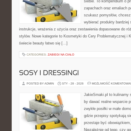
siebie. To kompendium o pr
zapachach oraz emaliach p
szukasz pomysłów, chcesz l
wybierać produkty bardziej 
instrukcje, wrażenia z użycia oraz zestawienia dopasowane do ró
stylów. Nowe kategorie to Kosmetyki do Cery Problematycznej i 
świecie beauty łatwo się […]
CATEGORIES:
ZABIEGI NA CIAŁO
SOSY I DRESSINGI
POSTED BY ADMIN
STY - 28 - 2026
MOŻLIWOŚĆ KOMENTOWA
JakieSmaki.pl to kulinarny s
by dawać realne wsparcie p
zwykłe posiłki w małe domo
gdzie przepisy spotykają s
przestaje być obowiązkiem, 
Niezależnie od tego, czy go