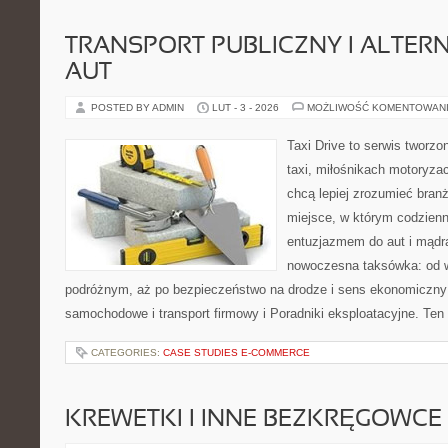
TRANSPORT PUBLICZNY I ALTER
AUT
POSTED BY ADMIN
LUT - 3 - 2026
MOŻLIWOŚĆ KOMENTOWAN
Taxi Drive to serwis tworz
taxi, miłośnikach motoryzac
chcą lepiej zrozumieć branż
miejsce, w którym codzienn
entuzjazmem do aut i mądrą
nowoczesna taksówka: od wy
podróżnym, aż po bezpieczeństwo na drodze i sens ekonomiczny 
samochodowe i transport firmowy i Poradniki eksploatacyjne. Ten 
CATEGORIES:
CASE STUDIES E-COMMERCE
KREWETKI I INNE BEZKRĘGOWCE