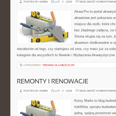
POSTED BY ADMIN
LUT - 2 - 2026
MOŻLIWOŚĆ KOMENTOWAN
Akwa-Pro to portal akwarys
akwariowe jest pokazana od
miejsce dla osób, które ch
bez zbędnego zadęcia, za t
Strona skupia się na tym, 
akwarium słodkowodne w s
niezależnie od tego, czy startujesz od zera, czy masz już za sob
kategorie dla wszystkich to Nowinki i Wydarzenia Akwarystyczne 
CATEGORIES:
TRENING DLA MĘŻCZYZN
REMONTY I RENOWACJE
POSTED BY ADMIN
LUT - 2 - 2026
MOŻLIWOŚĆ KOMENTOWAN
Kursy Marko to blog budowl
forkliftów, sprzętu budowla
jedną, spójną przestrzeń w