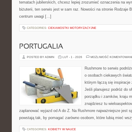
tematach jubilerskich, chcesz lepiej zrozumieć oznaczenia na wy
biżuterii, ten serwis jest w sam raz. Nowości na stronie Rodzaje Biż
centrum uwagi […]
CATEGORIES:
CIEKAWOSTKI MOTORYZACYJNE
PORTUGALIA
POSTED BY ADMIN
LUT - 1 - 2026
MOŻLIWOŚĆ KOMENTOWAN
Rushmore to serwis podróżn
o osobach ciekawych świata
którym łączą się inspiracj
Jeśli planujesz podróż do sł
porządku i zamków, kraju m
znajdziesz tu wieloaspektow
zaplanować wyjazd od A do Z. Na Rushmore najważniejsze jest s
powstają tak, by pomagać zarówno osobom, które lubią mieć wsz
CATEGORIES:
KOBIETY W NAUCE