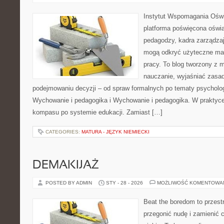
Instytut Wspomagania Oświ
platforma poświęcona oświa
pedagodzy, kadra zarządzaj
mogą odkryć użyteczne mat
pracy. To blog tworzony z m
nauczanie, wyjaśniać zasa
podejmowaniu decyzji – od spraw formalnych po tematy psycholog
Wychowanie i pedagogika i Wychowanie i pedagogika. W praktyce t
kompasu po systemie edukacji. Zamiast […]
CATEGORIES:
MATURA - JĘZYK NIEMIECKI
DEMAKIJAŻ
POSTED BY ADMIN
STY - 28 - 2026
MOŻLIWOŚĆ KOMENTOWA
Beat the boredom to przest
przegonić nudę i zamienić 