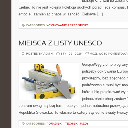
brakuje Ci chwili na zastano
Ciebie. To nie jest kolejna kolekcja suchych porad, lecz kompas
emocje i zamieniać chaos w jasność. Ciekawe […]
CATEGORIES:
WYCHOWANIE PRZEZ SPORT
MIEJSCA Z LISTY UNESCO
POSTED BY ADMIN
STY - 25 - 2026
MOŻLIWOŚĆ KOMENTOWA
GorąceWęgry.pl to blog tury
potrzeby odkrywania Europ
przystępny, bez zbędnego n
podróżowanie musi być męc
które lubią projektować wyj
jednocześnie chcą zostawi
centrum uwagi są kraj term i papryki, jednak naturalnie przewijają
Republika Słowacka. To właśnie ta cztery sąsiednie światy tworz
CATEGORIES:
PORADNIKI I TECHNIKI JAZDY