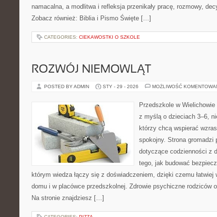
namacalna, a modlitwa i refleksja przenikały pracę, rozmowy, decyz
Zobacz również: Biblia i Pismo Święte […]
CATEGORIES:
CIEKAWOSTKI O SZKOLE
ROZWÓJ NIEMOWLĄT
POSTED BY ADMIN
STY - 29 - 2026
MOŻLIWOŚĆ KOMENTOWA
Przedszkole w Wielichowie 
z myślą o dzieciach 3–6, n
którzy chcą wspierać wzras
spokojny. Strona gromadzi
dotyczące codzienności z d
tego, jak budować bezpiecz
którym wiedza łączy się z doświadczeniem, dzięki czemu łatwiej
domu i w placówce przedszkolnej. Zdrowie psychiczne rodziców o
Na stronie znajdziesz […]
CATEGORIES:
PIZZA