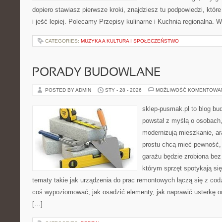
dopiero stawiasz pierwsze kroki, znajdziesz tu podpowiedzi, któ
i jeść lepiej. Polecamy Przepisy kulinarne i Kuchnia regionalna. 
CATEGORIES:
MUZYKA A KULTURA I SPOŁECZEŃSTWO
PORADY BUDOWLANE
POSTED BY ADMIN
STY - 28 - 2026
MOŻLIWOŚĆ KOMENTOWA
sklep-pusmak.pl to blog bu
powstał z myślą o osobach,
modernizują mieszkanie, ar
prostu chcą mieć pewność,
garażu będzie zrobiona bez 
którym sprzęt spotykają si
tematy takie jak urządzenia do prac remontowych łączą się z cod
coś wypoziomować, jak osadzić elementy, jak naprawić usterkę or
[…]