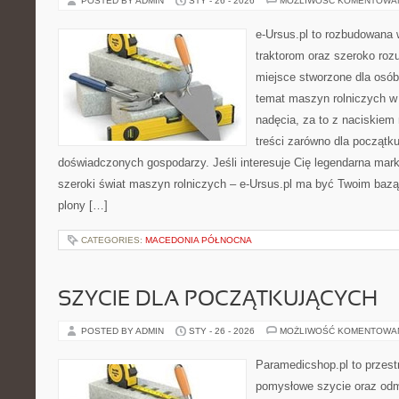
POSTED BY ADMIN
STY - 26 - 2026
MOŻLIWOŚĆ KOMENTOWA
e-Ursus.pl to rozbudowana 
traktorom oraz szeroko rozu
miejsce stworzone dla osó
temat maszyn rolniczych w
nadęcia, za to z naciskiem
treści zarówno dla początkuj
doświadczonych gospodarzy. Jeśli interesuje Cię legendarna marka
szeroki świat maszyn rolniczych – e-Ursus.pl ma być Twoim baz
plony […]
CATEGORIES:
MACEDONIA PÓŁNOCNA
SZYCIE DLA POCZĄTKUJĄCYCH
POSTED BY ADMIN
STY - 26 - 2026
MOŻLIWOŚĆ KOMENTOWA
Paramedicshop.pl to przest
pomysłowe szycie oraz odmi