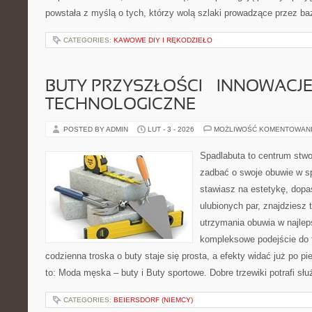
powstała z myślą o tych, którzy wolą szlaki prowadzące przez ba
CATEGORIES:
KAWOWE DIY I RĘKODZIEŁO
BUTY PRZYSZŁOŚCI – INNOWACJ
TECHNOLOGICZNE
POSTED BY ADMIN
LUT - 3 - 2026
MOŻLIWOŚĆ KOMENTOWAN
Spadlabuta to centrum stwo
zadbać o swoje obuwie w sp
stawiasz na estetykę, dopa
ulubionych par, znajdziesz
utrzymania obuwia w najlep
kompleksowe podejście do 
codzienna troska o buty staje się prosta, a efekty widać już po p
to: Moda męska – buty i Buty sportowe. Dobre trzewiki potrafi słu
CATEGORIES:
BEIERSDORF (NIEMCY)