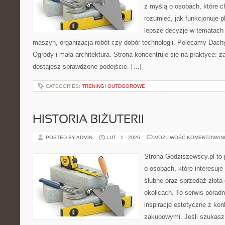
z myślą o osobach, które ch
rozumieć, jak funkcjonuje 
lepsze decyzje w tematach 
maszyn, organizacja robót czy dobór technologii. Polecamy Dachy
Ogrody i mała architektura. Strona koncentruje się na praktyce: 
dostajesz sprawdzone podejście. […]
CATEGORIES:
TRENINGI OUTDOOROWE
HISTORIA BIŻUTERII
POSTED BY ADMIN
LUT - 1 - 2026
MOŻLIWOŚĆ KOMENTOWAN
Strona Godziszewscy.pl to 
o osobach, które interesuje 
ślubne oraz sprzedaż złota
okolicach. To serwis poradn
inspiracje estetyczne z k
zakupowymi. Jeśli szukasz