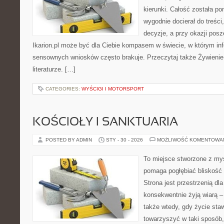
kierunki. Całość została p
wygodnie docierał do treśc
decyzje, a przy okazji pos
Ikarion.pl może być dla Ciebie kompasem w świecie, w którym info
sensownych wniosków często brakuje. Przeczytaj także Żywienie k
literaturze. […]
CATEGORIES:
WYŚCIGI I MOTORSPORT
KOŚCIOŁY I SANKTUARIA
POSTED BY ADMIN
STY - 30 - 2026
MOŻLIWOŚĆ KOMENTOWA
To miejsce stworzone z myś
pomaga pogłębiać bliskość
Strona jest przestrzenią dla
konsekwentnie żyją wiarą – 
także wtedy, gdy życie stawi
towarzyszyć w taki sposób