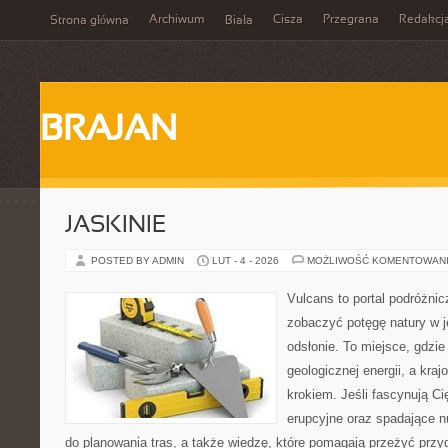
Archiwum
Cisza
Przegrana
Redakcj
Strona główna
Biała
BRAJAN
JASKINIE
POSTED BY ADMIN
LUT - 4 - 2026
MOŻLIWOŚĆ KOMENTOWAN
Vulcans to portal podróżnic
zobaczyć potęgę natury w je
odsłonie. To miejsce, gdzie 
geologicznej energii, a kra
krokiem. Jeśli fascynują Ci
erupcyjne oraz spadające nu
do planowania tras, a także wiedzę, które pomagają przeżyć przy