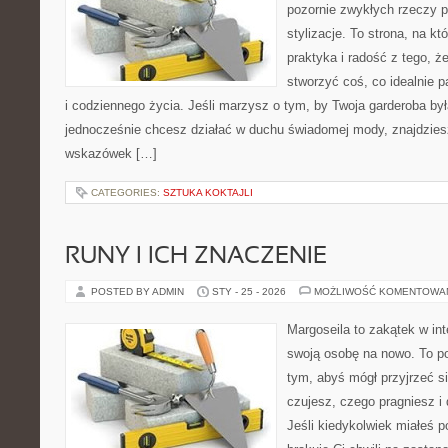
pozornie zwykłych rzeczy p
stylizacje. To strona, na kt
praktyka i radość z tego, 
stworzyć coś, co idealnie p
i codziennego życia. Jeśli marzysz o tym, by Twoja garderoba by
jednocześnie chcesz działać w duchu świadomej mody, znajdziesz
wskazówek […]
CATEGORIES:
SZTUKA KOKTAJLI
RUNY I ICH ZNACZENIE
POSTED BY ADMIN
STY - 25 - 2026
MOŻLIWOŚĆ KOMENTOWA
Margoseila to zakątek w in
swoją osobę na nowo. To po
tym, abyś mógł przyjrzeć si
czujesz, czego pragniesz i
Jeśli kiedykolwiek miałeś 