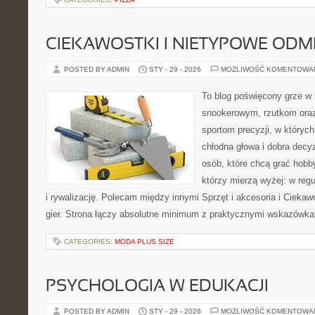
CIEKAWOSTKI I NIETYPOWE ODM
POSTED BY ADMIN
STY - 29 - 2026
MOŻLIWOŚĆ KOMENTOWA
To blog poświęcony grze w 
snookerowym, rzutkom oraz
sportom precyzji, w których
chłodna głowa i dobra decyz
osób, które chcą grać hobby
którzy mierzą wyżej: w regu
i rywalizację. Polecam między innymi Sprzęt i akcesoria i Ciekaw
gier. Strona łączy absolutne minimum z praktycznymi wskazówkami
CATEGORIES:
MODA PLUS SIZE
PSYCHOLOGIA W EDUKACJI
POSTED BY ADMIN
STY - 29 - 2026
MOŻLIWOŚĆ KOMENTOWA