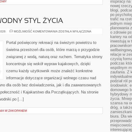
inspiracji na
IOWY
nowej rzeczy
blogi, podca
po psycholog
trafić na rze
ODNY STYL ŻYCIA
jednym miej
planowania 
EKOPODRÓŻE
2026
MOŻLIWOŚĆ KOMENTOWANIA
ZOSTAŁA WYŁĄCZONA
o zdrowie ps
–
kariery na o
WODNY
inwestują w 
STYL
Portal poświęcony rekreacji na świeżym powietrzu to
ŻYCIA
pracownikom
świetna przestrzeń dla osób, które marzą o przygodzie
wellbeingow
relacje w ze
związanej z wodą, naturą oraz ruchem. Tematyka strony
czystą forma
podczas któr
koncentruje się wokół wypraw kajakowych, dzięki
wspólnym my
czemu każdy użytkownik może znaleźć konkretne
zaufania. Z k
indywidualne
informacje dotyczące organizacji wolnego czasu nad
podział ról 
wno dla osób bez doświadczenia, jak i dla zaawansowanych
środowisk: e
domowego bi
połeczność i Kajakarstwo dla Początkujących. Na stronie
hybrydowy m
życia. Mniej
odniki po […]
szansa na od
dróg, a tak
NIA W ZAKOPANEM
zamieszkania
biura. Dla wi
przeprowadzk
miejscowośc
E
interesujące