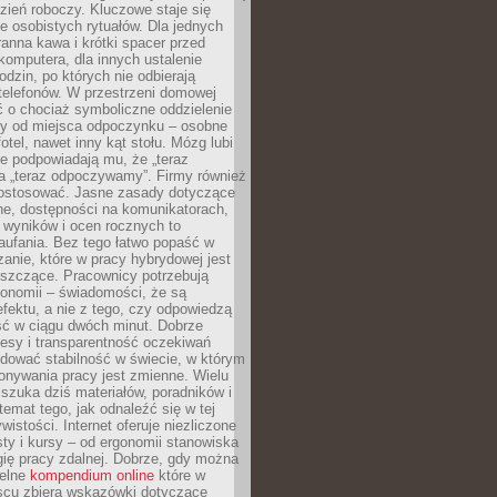
zień roboczy. Kluczowe staje się
 osobistych rytuałów. Dla jednych
ranna kawa i krótki spacer przed
omputera, dla innych ustalenie
dzin, po których nie odbierają
telefonów. W przestrzeni domowej
 o chociaż symboliczne oddzielenie
cy od miejsca odpoczynku – osobne
fotel, nawet inny kąt stołu. Mózg lubi
re podpowiadają mu, że „teraz
a „teraz odpoczywamy”. Firmy również
ostosować. Jasne zasady dotyczące
ne, dostępności na komunikatorach,
 wyników i ocen rocznych to
aufania. Bez tego łatwo popaść w
anie, które w pracy hybrydowej jest
iszczące. Pracownicy potrzebują
tonomii – świadomości, że są
 efektu, a nie z tego, czy odpowiedzą
ć w ciągu dwóch minut. Dobrze
esy i transparentność oczekiwań
dować stabilność w świecie, w którym
onywania pracy jest zmienne. Wielu
 szuka dziś materiałów, poradników i
 temat tego, jak odnaleźć się w tej
wistości. Internet oferuje niezliczone
sty i kursy – od ergonomii stanowiska
ię pracy zdalnej. Dobrze, gdy można
telne
kompendium online
które w
scu zbiera wskazówki dotyczące