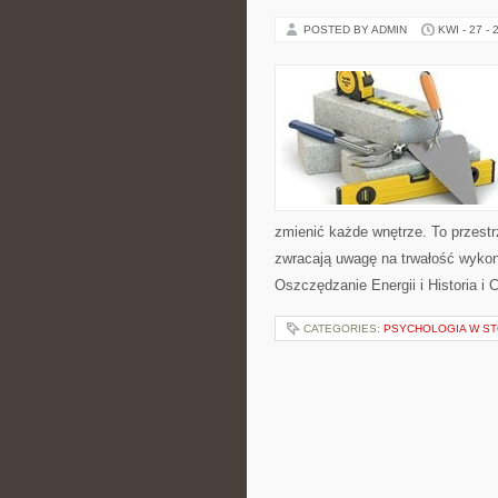
POSTED BY ADMIN
KWI - 27 - 
zmienić każde wnętrze. To przestrz
zwracają uwagę na trwałość wykon
Oszczędzanie Energii i Historia i
CATEGORIES:
PSYCHOLOGIA W ST