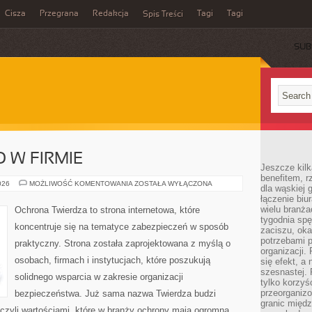
Cisza
Przegrana
Redakcja
Tagi
Tagi
Spis Treści
SUB
 W FIRMIE
Jeszcze kilk
benefitem, 
BEZPIECZEŃSTWO
026
MOŻLIWOŚĆ KOMENTOWANIA
ZOSTAŁA WYŁĄCZONA
dla wąskiej 
W
łączenie biu
FIRMIE
wielu branż
Ochrona Twierdza to strona internetowa, które
tygodnia sp
koncentruje się na tematyce zabezpieczeń w sposób
zaciszu, ok
potrzebami 
praktyczny. Strona została zaprojektowana z myślą o
organizacji.
osobach, firmach i instytucjach, które poszukują
się efekt, a
szesnastej. 
solidnego wsparcia w zakresie organizacji
tylko korzyś
przeorganizo
bezpieczeństwa. Już sama nazwa Twierdza budzi
granic międ
czyli wartościami, które w branży ochrony mają ogromną