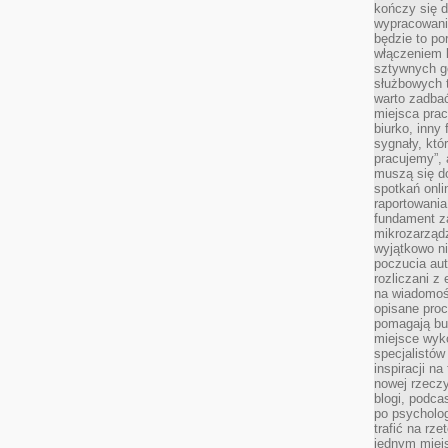
kończy się d
wypracowanie
będzie to po
włączeniem k
sztywnych go
służbowych 
warto zadbać
miejsca pra
biurko, inny 
sygnały, któ
pracujemy”, 
muszą się d
spotkań onli
raportowania
fundament z
mikrozarządz
wyjątkowo n
poczucia au
rozliczani z
na wiadomoś
opisane proc
pomagają bu
miejsce wyk
specjalistów
inspiracji na
nowej rzeczy
blogi, podca
po psycholog
trafić na rze
jednym miej