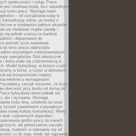
nych społeczności i usług. Praca
e jest chwilową modą, lecz naturalnym
ucji rynku pracy. Wymaga nauki
jętności – od zarządzania sobą w
z komunikację online, po troskę o
chiczne w środowisku pełnym ekranów.
uda się zbudować mądre zasady i
aje się jednak szansą na bardziej
ludzkie i dopasowane do
ych potrzeb życie zawodowe.
a lat temu praca zdalna była
rzadkim przywilejem zarezerwowanym
grupy specjalistów. Dziś elastyczne
ra i domu stało się codziennością w
ach. Model hybrydowy, w którym część
ędzamy w firmie, a część w domowym
azał się kompromisem między
pracowników a wymaganiami
 Pracodawcy zaczęli rozumieć, że liczy
 nie obecność przy biurku od ósmej do
Praca hybrydowa niesie jednak nie
ci, ale i wyzwania. Wymaga
wania trybu dnia, ustalenia na nowo
zy życiem zawodowym a prywatnym
nia nowej kultury komunikacji. Wielu
ło brak codziennych dojazdów i
opasowania godzin pracy do swoich
gicznych, ale jednocześnie zaczęło
lację, trudność w oderwaniu się od
jasność co do tego, kiedy tak naprawdę