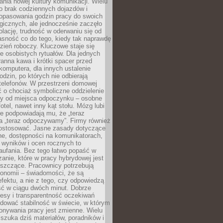
nia nowej kultury komunikacji. Wielu
ło brak codziennych dojazdów i
opasowania godzin pracy do swoich
gicznych, ale jednocześnie zaczęło
lację, trudność w oderwaniu się od
jasność co do tego, kiedy tak naprawdę
zień roboczy. Kluczowe staje się
 osobistych rytuałów. Dla jednych
ranna kawa i krótki spacer przed
omputera, dla innych ustalenie
dzin, po których nie odbierają
telefonów. W przestrzeni domowej
 o chociaż symboliczne oddzielenie
cy od miejsca odpoczynku – osobne
fotel, nawet inny kąt stołu. Mózg lubi
re podpowiadają mu, że „teraz
a „teraz odpoczywamy”. Firmy również
ostosować. Jasne zasady dotyczące
ne, dostępności na komunikatorach,
 wyników i ocen rocznych to
aufania. Bez tego łatwo popaść w
anie, które w pracy hybrydowej jest
iszczące. Pracownicy potrzebują
tonomii – świadomości, że są
 efektu, a nie z tego, czy odpowiedzą
ć w ciągu dwóch minut. Dobrze
esy i transparentność oczekiwań
dować stabilność w świecie, w którym
onywania pracy jest zmienne. Wielu
 szuka dziś materiałów, poradników i