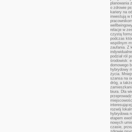
planowania 
o zdrowie ps
kariery na o
inwestują w 
pracownikom
wellbeingow
relacje w ze
czystą forma
podczas któr
wspólnym my
zaufania. Z k
indywidualne
podział ról 
środowisk: e
domowego bi
hybrydowy m
życia. Mniej
szansa na od
dróg, a tak
zamieszkania
biura. Dla wi
przeprowadzk
miejscowośc
interesujące
rozwój lokal
hybrydowa ni
etapem ewol
nowych umie
czasie, prze
zdrowie psy