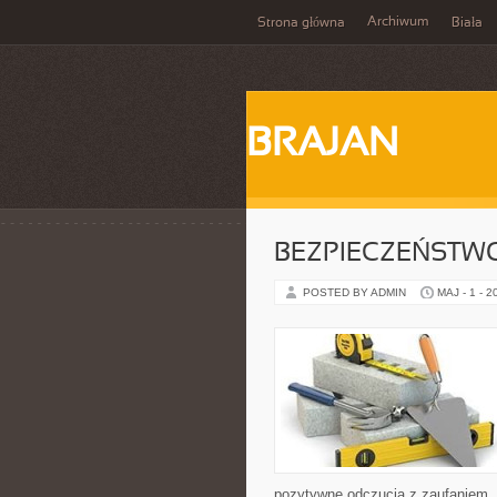
Archiwum
Strona główna
Biała
BRAJAN
BEZPIECZEŃSTWO
POSTED BY ADMIN
MAJ - 1 - 2
pozytywne odczucia z zaufaniem, 