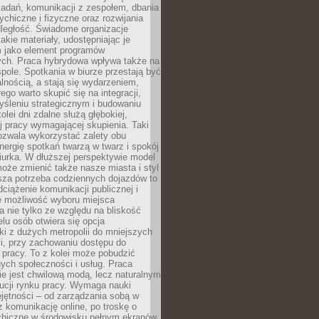
zadań, komunikacji z zespołem, dbania
ychiczne i fizyczne oraz rozwijania
dległość. Świadome organizacje
takie materiały, udostępniając je
 jako element programów
ych. Praca hybrydowa wpływa także na
spole. Spotkania w biurze przestają być
lnością, a stają się wydarzeniem,
ego warto skupić się na integracji,
śleniu strategicznym i budowaniu
olei dni zdalne służą głębokiej,
j pracy wymagającej skupienia. Taki
pozwala wykorzystać zalety obu
nergię spotkań twarzą w twarz i spokój
urka. W dłuższej perspektywie model
oże zmienić także nasze miasta i styl
sza potrzeba codziennych dojazdów to
ciążenie komunikacji publicznej i
że możliwość wyboru miejsca
 nie tylko ze względu na bliskość
elu osób otwiera się opcja
i z dużych metropolii do mniejszych
i, przy zachowaniu dostępu do
j pracy. To z kolei może pobudzić
nych społeczności i usług. Praca
e jest chwilową modą, lecz naturalnym
ucji rynku pracy. Wymaga nauki
jętności – od zarządzania sobą w
z komunikację online, po troskę o
chiczne w środowisku pełnym ekranów.