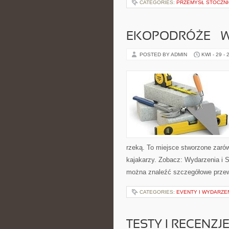
CATEGORIES:
PRZEMYSŁ STOCZN
EKOPODRÓŻE – W
POSTED BY ADMIN
KWI - 29 - 
rzeką. To miejsce stworzone zaró
kajakarzy. Zobacz: Wydarzenia i S
można znaleźć szczegółowe przew
CATEGORIES:
EVENTY I WYDARZE
TESTY I RECENZJ