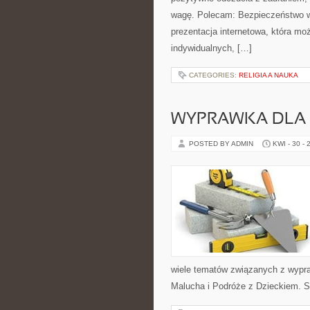
wagę. Polecam: Bezpieczeństwo w
prezentacja internetowa, która mo
indywidualnych, […]
CATEGORIES:
RELIGIA A NAUKA
WYPRAWKA DLA
POSTED BY ADMIN
KWI - 30 - 
wiele tematów związanych z wypra
Malucha i Podróże z Dzieckiem. S