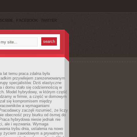
SCRIBE
FACEBOOK
TWITTER
a lat temu praca zdalna była
rzadkim przywilejem zarezerwowanym
grupy specjalistów. Dziś elastyczne
ra i domu stało się codziennością w
ach. Model hybrydowy, w którym część
ędzamy w firmie, a część w domowym
azał się kompromisem między
pracowników a wymaganiami
 Pracodawcy zaczęli rozumieć, że liczy
 nie obecność przy biurku od ósmej do
Praca hybrydowa niesie jednak nie
ci, ale i wyzwania. Wymaga
wania trybu dnia, ustalenia na nowo
zy życiem zawodowym a prywatnym