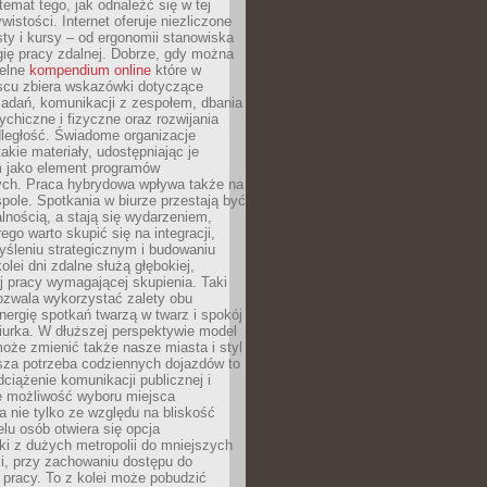
 temat tego, jak odnaleźć się w tej
wistości. Internet oferuje niezliczone
sty i kursy – od ergonomii stanowiska
ię pracy zdalnej. Dobrze, gdy można
telne
kompendium online
które w
scu zbiera wskazówki dotyczące
zadań, komunikacji z zespołem, dbania
ychiczne i fizyczne oraz rozwijania
dległość. Świadome organizacje
takie materiały, udostępniając je
 jako element programów
ych. Praca hybrydowa wpływa także na
spole. Spotkania w biurze przestają być
lnością, a stają się wydarzeniem,
ego warto skupić się na integracji,
śleniu strategicznym i budowaniu
olei dni zdalne służą głębokiej,
j pracy wymagającej skupienia. Taki
pozwala wykorzystać zalety obu
nergię spotkań twarzą w twarz i spokój
urka. W dłuższej perspektywie model
oże zmienić także nasze miasta i styl
sza potrzeba codziennych dojazdów to
ciążenie komunikacji publicznej i
że możliwość wyboru miejsca
 nie tylko ze względu na bliskość
elu osób otwiera się opcja
i z dużych metropolii do mniejszych
i, przy zachowaniu dostępu do
j pracy. To z kolei może pobudzić