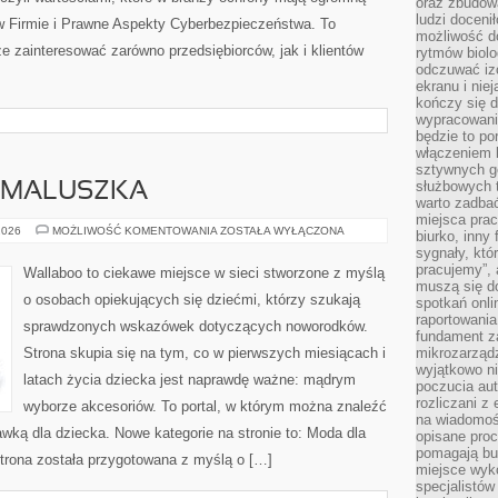
oraz zbudowa
ludzi doceni
 Firmie i Prawne Aspekty Cyberbezpieczeństwa. To
możliwość d
że zainteresować zarówno przedsiębiorców, jak i klientów
rytmów biolo
odczuwać izo
ekranu i nie
kończy się d
wypracowanie
będzie to po
włączeniem k
sztywnych go
służbowych 
 MALUSZKA
warto zadbać
miejsca pra
WYPRAWKA
2026
MOŻLIWOŚĆ KOMENTOWANIA
ZOSTAŁA WYŁĄCZONA
biurko, inny 
DLA
sygnały, któ
MALUSZKA
pracujemy”, 
Wallaboo to ciekawe miejsce w sieci stworzone z myślą
muszą się d
o osobach opiekujących się dziećmi, którzy szukają
spotkań onli
raportowania
sprawdzonych wskazówek dotyczących noworodków.
fundament z
Strona skupia się na tym, co w pierwszych miesiącach i
mikrozarządz
wyjątkowo n
latach życia dziecka jest naprawdę ważne: mądrym
poczucia au
rozliczani z
wyborze akcesoriów. To portal, w którym można znaleźć
na wiadomoś
wką dla dziecka. Nowe kategorie na stronie to: Moda dla
opisane proc
pomagają bu
trona została przygotowana z myślą o […]
miejsce wyk
specjalistów