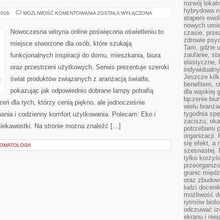
rozwój lokal
hybrydowa ni
TESTY
2026
MOŻLIWOŚĆ KOMENTOWANIA
ZOSTAŁA WYŁĄCZONA
etapem ewol
I
RECENZJE
nowych umie
Nowoczesna witryna online poświęcona oświetleniu to
czasie, prze
zdrowie psy
miejsce stworzone dla osób, które szukają
Tam, gdzie 
zaufanie, st
funkcjonalnych inspiracji do domu, mieszkania, biura
elastyczne, 
oraz przestrzeni użytkowych. Serwis prezentuje szeroki
indywidualn
Jeszcze kilk
świat produktów związanych z aranżacją światła,
benefitem, 
pokazując jak odpowiednio dobrane lampy potrafią
dla wąskiej 
łączenie biu
eń dla tych, którzy cenią piękno, ale jednocześnie
wielu branż
tygodnia sp
ania i codzienny komfort użytkowania. Polecam: Eko i
zaciszu, ok
 Ciekawostki. Na stronie można znaleźć […]
potrzebami 
organizacji.
się efekt, a
OMATOLOGII
szesnastej. 
tylko korzyś
przeorganizo
granic międ
oraz zbudowa
ludzi doceni
możliwość d
rytmów biolo
odczuwać izo
ekranu i nie