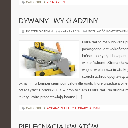
CATEGORIES:
PRO-EXPERT
DYWANY I WYKŁADZINY
POSTED BY ADMIN
KWI - 9 - 2026
MOŻLIWOŚĆ KOMENTOWAN
Mars-Net to rozbudowana pl
poświęcona jest wykończeni
którym pomysły idą w parz
wskazówkami. Strona ułatw
wnętrz w planowaniu atrakc
szeroki zakres opcji związ
oknami. To kompendium pomysłów dla osób, które urządzają wnęt
przeczytać: Poradniki DIY – Zrób to Sam i Mars.Net. Na stronie
teksty, które przedstawiają istotne […]
CATEGORIES:
WYDARZENIA I AKCJE CHARYTATYWNE
PIELĘGNACJA KWIATÓW