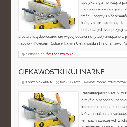
spotyka się z herbatą, a p
napojów zamienia się w pra
treści i bogaty zbiór temató
który został stworzony dla
herbacianych kompozycji, a 
prostu chcą dowiedzieć się więcej codzienne rytuały związane z 
napojów. Polecam Rodzaje Kawy i Ciekawostki i Historia Kawy. N
CATEGORIES:
ŚWIADECTWA WIARY
CIEKAWOSTKI KULINARNE
POSTED BY ADMIN
KWI - 11 - 2026
MOŻLIWOŚĆ KOMENTOWA
Restauracjaspichlerz.pl to 
z myślą o osobach kochają
koncentruje się na kuchniac
których można ich spróbowa
tematach związanych z lok