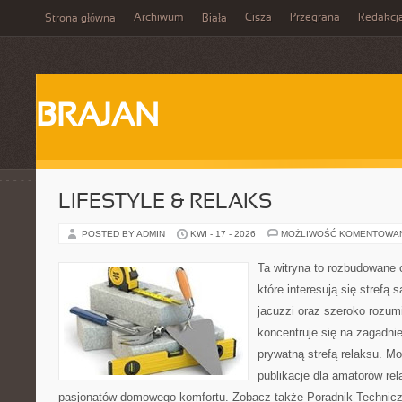
Archiwum
Cisza
Przegrana
Redakcj
Strona główna
Biała
BRAJAN
LIFESTYLE & RELAKS
POSTED BY ADMIN
KWI - 17 - 2026
MOŻLIWOŚĆ KOMENTOWA
Ta witryna to rozbudowane 
które interesują się strefą
jacuzzi oraz szeroko rozu
koncentruje się na zagadni
prywatną strefą relaksu. Mo
publikacje dla amatorów rel
pasjonatów domowego komfortu. Zobacz także Poradnik Techniczn