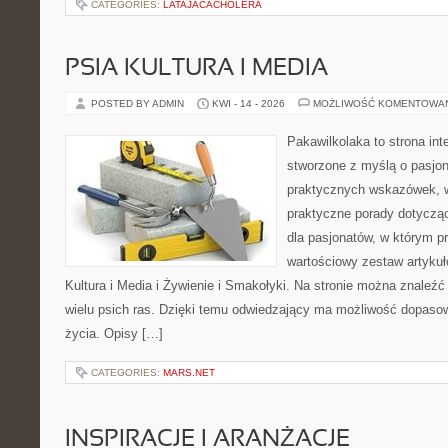
CATEGORIES:
LATAJACACHOLERA
PSIA KULTURA I MEDIA
POSTED BY ADMIN
KWI - 14 - 2026
MOŻLIWOŚĆ KOMENTOWA
Pakawilkolaka to strona int
stworzone z myślą o pasjona
praktycznych wskazówek, w
praktyczne porady dotycząc
dla pasjonatów, w którym p
wartościowy zestaw artykułó
Kultura i Media i Żywienie i Smakołyki. Na stronie można znaleź
wielu psich ras. Dzięki temu odwiedzający ma możliwość dopaso
życia. Opisy […]
CATEGORIES:
MARS.NET
INSPIRACJE I ARANŻACJE