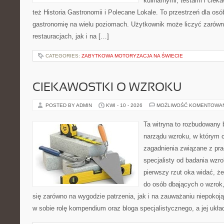
kulinarnymi, testami i cie
też Historia Gastronomii i Polecane Lokale. To przestrzeń dla os
gastronomię na wielu poziomach. Użytkownik może liczyć zarówno
restauracjach, jak i na […]
CATEGORIES:
ZABYTKOWA MOTORYZACJA NA ŚWIECIE
CIEKAWOSTKI O WZROKU
POSTED BY ADMIN
KWI - 10 - 2026
MOŻLIWOŚĆ KOMENTOWA
Ta witryna to rozbudowany 
narządu wzroku, w którym c
zagadnienia związane z prac
specjalisty od badania wzr
pierwszy rzut oka widać, że
do osób dbających o wzrok,
się zarówno na wygodzie patrzenia, jak i na zauważaniu niepokoj
w sobie rolę kompendium oraz bloga specjalistycznego, a jej ukła