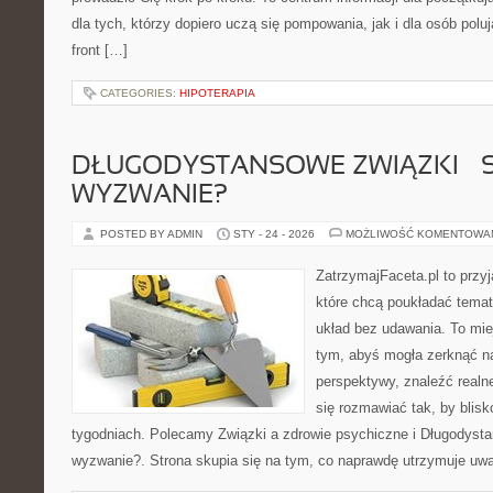
dla tych, którzy dopiero uczą się pompowania, jak i dla osób polu
front […]
CATEGORIES:
HIPOTERAPIA
DŁUGODYSTANSOWE ZWIĄZKI – 
WYZWANIE?
POSTED BY ADMIN
STY - 24 - 2026
MOŻLIWOŚĆ KOMENTOWA
ZatrzymajFaceta.pl to przyj
które chcą poukładać temat
układ bez udawania. To mie
tym, abyś mogła zerknąć na
perspektywy, znaleźć real
się rozmawiać tak, by blisk
tygodniach. Polecamy Związki a zdrowie psychiczne i Długodyst
wyzwanie?. Strona skupia się na tym, co naprawdę utrzymuje uw