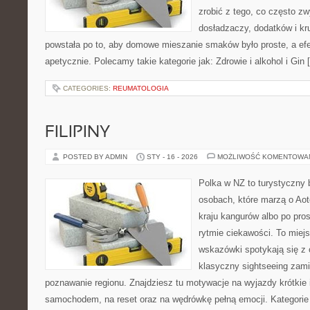
zrobić z tego, co często zw
dosładzaczy, dodatków i kr
powstała po to, aby domowe mieszanie smaków było proste, a ef
apetycznie. Polecamy takie kategorie jak: Zdrowie i alkohol i Gin 
CATEGORIES:
REUMATOLOGIA
FILIPINY
POSTED BY ADMIN
STY - 16 - 2026
MOŻLIWOŚĆ KOMENTOWA
Polka w NZ to turystyczny 
osobach, które marzą o Aot
kraju kangurów albo po pro
rytmie ciekawości. To miej
wskazówki spotykają się z 
klasyczny sightseeing zamie
poznawanie regionu. Znajdziesz tu motywacje na wyjazdy krótkie i
samochodem, na reset oraz na wędrówkę pełną emocji. Kategorie