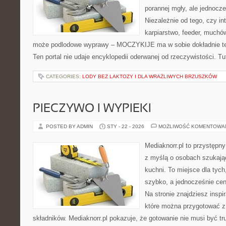
porannej mgły, ale jednocze
Niezależnie od tego, czy in
karpiarstwo, feeder, muchó
może podlodowe wyprawy – MOCZYKIJE ma w sobie dokładnie ten
Ten portal nie udaje encyklopedii oderwanej od rzeczywistości. Tut
CATEGORIES:
LODY BEZ LAKTOZY I DLA WRAŻLIWYCH BRZUSZKÓW
PIECZYWO I WYPIEKI
POSTED BY ADMIN
STY - 22 - 2026
MOŻLIWOŚĆ KOMENTOWA
Mediaknorr.pl to przystępny
z myślą o osobach szukają
kuchni. To miejsce dla tyc
szybko, a jednocześnie ce
Na stronie znajdziesz inspi
które można przygotować z
składników. Mediaknorr.pl pokazuje, że gotowanie nie musi być tr