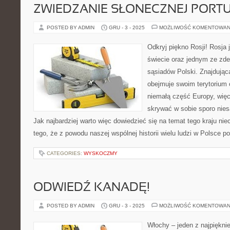
ZWIEDZANIE SŁONECZNEJ PORTU
POSTED BY ADMIN
GRU - 3 - 2025
MOŻLIWOŚĆ KOMENTOWAN
Odkryj piękno Rosji! Rosja
świecie oraz jednym ze zd
sąsiadów Polski. Znajdując
obejmuje swoim terytorium 
niemałą część Europy, więc
skrywać w sobie sporo nie
Jak najbardziej warto więc dowiedzieć się na temat tego kraju ni
tego, że z powodu naszej wspólnej historii wielu ludzi w Polsce p
CATEGORIES:
WYSKOCZMY
ODWIEDŹ KANADĘ!
POSTED BY ADMIN
GRU - 3 - 2025
MOŻLIWOŚĆ KOMENTOWAN
Włochy – jeden z najpiękni