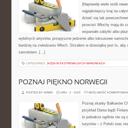
{Naprawdę wiele osób nawet m
najpiękniejszy kraj na cały
dziwić się tak powszechnem
przecież Włochy mają do za
wspaniałe zabytki albo plaż
wybitnych artystów, przepyszne jedzenie albo luksusowe samocho
bardziej na zwiedzaniu Włoch. Strzałem w dziesiątkę jest to, aby
samolotem. […]
CATEGORIES:
JAZDA W EKSTREMALNYCH WARUNKACH
POZNAJ PIĘKNO NORWEGII
POSTED BY ADMIN
GRU - 2 - 2025
MOŻLIWOŚĆ KOMENTOWAN
Poznaj skarby Bałkanów Ch
przykład Dania bądź Finlan
to jednakże ogólnie nie są 
turystów – z Polski oraz re