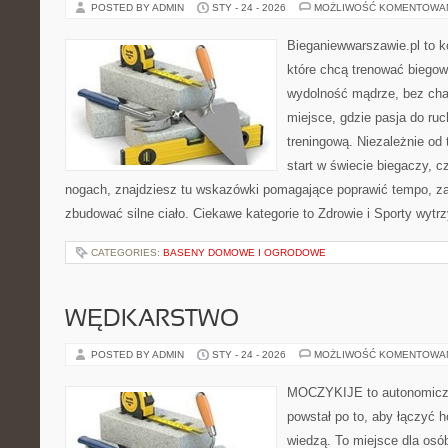
POSTED BY ADMIN
STY - 24 - 2026
MOŻLIWOŚĆ KOMENTOWA
Bieganiewwarszawie.pl to k
które chcą trenować biegowo
wydolność mądrze, bez chao
miejsce, gdzie pasja do ru
treningową. Niezależnie od
start w świecie biegaczy, 
nogach, znajdziesz tu wskazówki pomagające poprawić tempo, za
zbudować silne ciało. Ciekawe kategorie to Zdrowie i Sporty wyt
CATEGORIES:
BASENY DOMOWE I OGRODOWE
WĘDKARSTWO
POSTED BY ADMIN
STY - 24 - 2026
MOŻLIWOŚĆ KOMENTOWA
MOCZYKIJE to autonomiczny
powstał po to, aby łączyć 
wiedzą. To miejsce dla osó