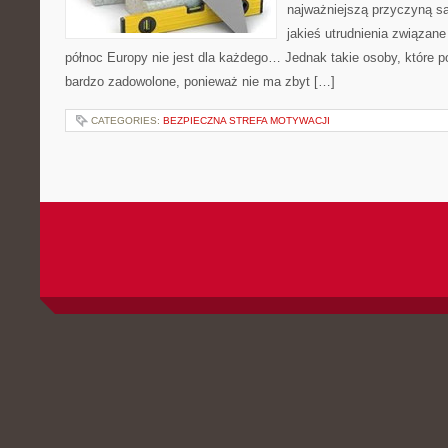
najważniejszą przyczyną są
jakieś utrudnienia związane
północ Europy nie jest dla każdego… Jednak takie osoby, które p
bardzo zadowolone, ponieważ nie ma zbyt […]
CATEGORIES:
BEZPIECZNA STREFA MOTYWACJI