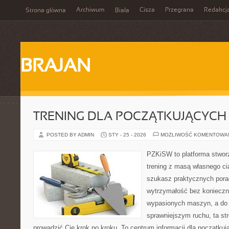
Archiwum
Cisza
Przegrana
Redakcj
Strona główna
Biała
BRAJAN
TRENING DLA POCZĄTKUJĄCYCH
POSTED BY ADMIN
STY - 25 - 2026
MOŻLIWOŚĆ KOMENTOWA
PZKiSW to platforma stworz
trening z masą własnego cia
szukasz praktycznych por
wytrzymałość bez konieczn
wypasionych maszyn, a do
sprawniejszym ruchu, ta str
prowadzić Cię krok po kroku. To centrum informacji dla początk