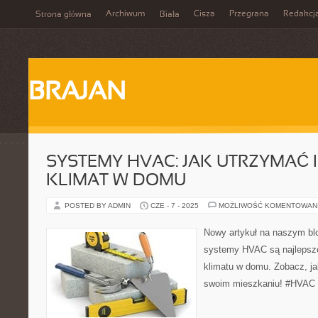
Archiwum
Cisza
Przegrana
Redakcj
Strona główna
Biała
BRAJAN
SYSTEMY HVAC: JAK UTRZYMAĆ 
KLIMAT W DOMU
POSTED BY ADMIN
CZE - 7 - 2025
MOŻLIWOŚĆ KOMENTOWAN
Nowy artykuł na naszym blo
systemy HVAC są najlepsze
klimatu w domu. Zobacz, ja
swoim mieszkaniu! #HVAC 