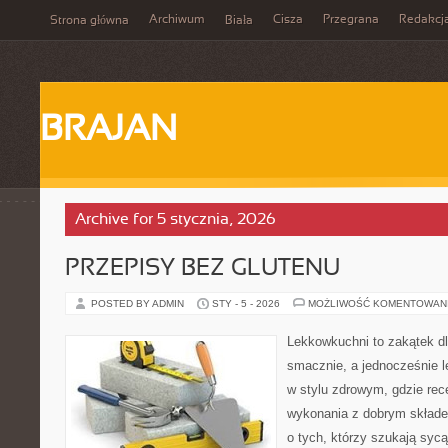
Archiwum
Cisza
Przegrana
Redakcj
Strona główna
Biała
BRAJAN
Archive for 5 stycznia, 2026
PRZEPISY BEZ GLUTENU
POSTED BY ADMIN
STY - 5 - 2026
MOŻLIWOŚĆ KOMENTOWAN
Lekkowkuchni to zakątek dl
smacznie, a jednocześnie l
w stylu zdrowym, gdzie rec
wykonania z dobrym składe
o tych, którzy szukają sycą