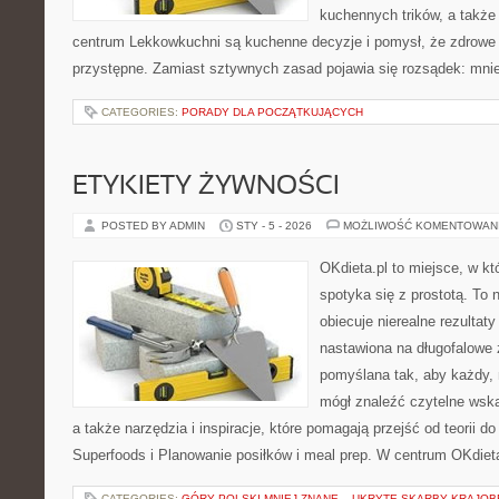
kuchennych trików, a także 
centrum Lekkowkuchni są kuchenne decyzje i pomysł, że zdrowe
przystępne. Zamiast sztywnych zasad pojawia się rozsądek: mni
CATEGORIES:
PORADY DLA POCZĄTKUJĄCYCH
ETYKIETY ŻYWNOŚCI
POSTED BY ADMIN
STY - 5 - 2026
MOŻLIWOŚĆ KOMENTOWAN
OKdieta.pl to miejsce, w 
spotyka się z prostotą. To n
obiecuje nierealne rezultaty
nastawiona na długofalowe 
pomyślana tak, aby każdy, n
mógł znaleźć czytelne wsk
a także narzędzia i inspiracje, które pomagają przejść od teorii 
Superfoods i Planowanie posiłków i meal prep. W centrum OKdieta
CATEGORIES:
GÓRY POLSKI MNIEJ ZNANE – UKRYTE SKARBY KRAJO