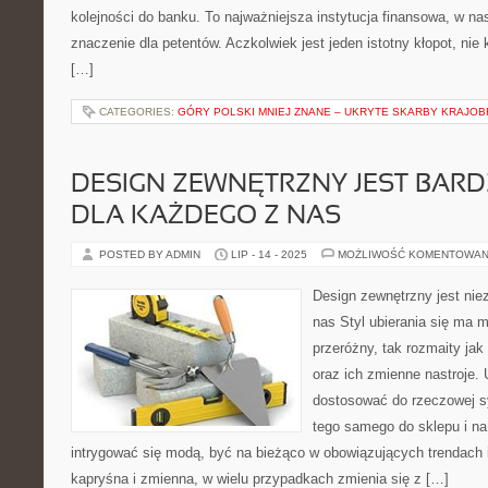
kolejności do banku. To najważniejsza instytucja finansowa, w na
znaczenie dla petentów. Aczkolwiek jest jeden istotny kłopot, ni
[…]
CATEGORIES:
GÓRY POLSKI MNIEJ ZNANE – UKRYTE SKARBY KRAJO
DESIGN ZEWNĘTRZNY JEST BAR
DLA KAŻDEGO Z NAS
POSTED BY ADMIN
LIP - 14 - 2025
MOŻLIWOŚĆ KOMENTOWAN
Design zewnętrzny jest nie
nas Styl ubierania się ma 
przeróżny, tak rozmaity jak
oraz ich zmienne nastroje. 
dostosować do rzeczowej sy
tego samego do sklepu i na 
intrygować się modą, być na bieżąco w obowiązujących trendach i
kapryśna i zmienna, w wielu przypadkach zmienia się z […]