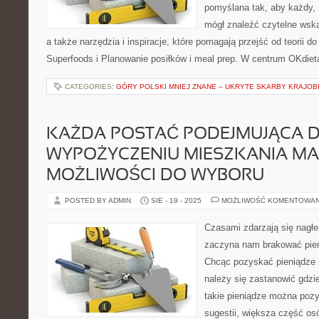
pomyślana tak, aby każdy, n
mógł znaleźć czytelne wsk
a także narzędzia i inspiracje, które pomagają przejść od teorii 
Superfoods i Planowanie posiłków i meal prep. W centrum OKdieta
CATEGORIES:
GÓRY POLSKI MNIEJ ZNANE – UKRYTE SKARBY KRAJO
KAŻDA POSTAĆ PODEJMUJĄCA D
WYPOŻYCZENIU MIESZKANIA MA
MOŻLIWOŚCI DO WYBORU
POSTED BY ADMIN
SIE - 19 - 2025
MOŻLIWOŚĆ KOMENTOWA
Czasami zdarzają się nagłe
zaczyna nam brakować pie
Chcąc pozyskać pieniądze n
należy się zastanowić gdzie
takie pieniądze można poz
sugestii, większa część osó