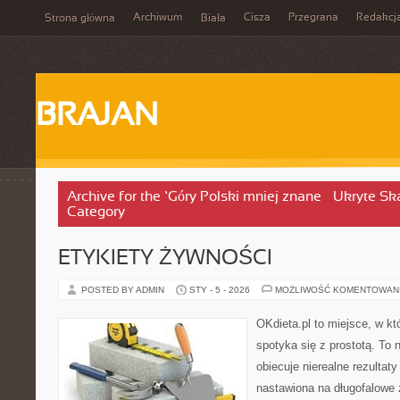
Archiwum
Cisza
Przegrana
Redakcj
Strona główna
Biała
BRAJAN
Archive for the ‘Góry Polski mniej znane – Ukryte Sk
Category
ETYKIETY ŻYWNOŚCI
POSTED BY ADMIN
STY - 5 - 2026
MOŻLIWOŚĆ KOMENTOWAN
OKdieta.pl to miejsce, w 
spotyka się z prostotą. To n
obiecuje nierealne rezultaty
nastawiona na długofalowe 