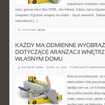
popularnych motywów i spr
masz gotowy tekst (bez HTML, bez linków). Zobacz także Egzami
Geografia i Egzamin wstępny na studia – Język niemiecki. Sqlmed
maturalnych […]
CATEGORIES:
BLOG
KAŻDY MA ODMIENNE WYOBRAŻ
DOTYCZĄCE ARANŻACJI WNĘTRZ
WŁASNYM DOMU
POSTED BY ADMIN
PAŹ - 12 - 2025
MOŻLIWOŚĆ KOMENTOWA
Rzeczą oczywistą jest, że 
właścicielem Gdy pozyskuj
wydaje nam się, że to koni
Wszystkie kwestie dotycząc
mebli, koloru ścian, płytek
wydają nam się błahostką.