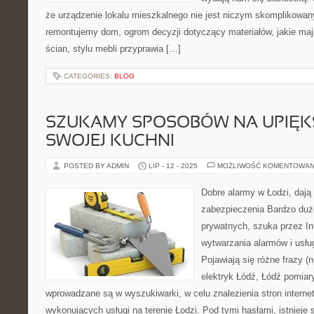
że urządzenie lokalu mieszkalnego nie jest niczym skomplikow
remontujemy dom, ogrom decyzji dotyczący materiałów, jakie maj
ścian, stylu mebli przyprawia […]
CATEGORIES:
BLOG
SZUKAMY SPOSOBÓW NA UPIĘK
SWOJEJ KUCHNI
POSTED BY ADMIN
LIP - 12 - 2025
MOŻLIWOŚĆ KOMENTOWAN
Dobre alarmy w Łodzi, dają
zabezpieczenia Bardzo dużo 
prywatnych, szuka przez Int
wytwarzania alarmów i usług
Pojawiają się różne frazy (
elektryk Łódź, Łódź pomiary
wprowadzane są w wyszukiwarki, w celu znalezienia stron internet
wykonujących usługi na terenie Łodzi. Pod tymi hasłami, istniej