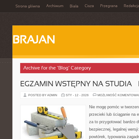
Archiwum
Cisza
Przegrana
Redakcj
Strona główna
Biała
BRAJAN
Archive for the ‘Blog’ Category
EGZAMIN WSTĘPNY NA STUDIA – 
POSTED BY ADMIN
STY - 12 - 2026
MOŻLIWOŚĆ KOMENTOWA
Nie mogę pomóc w tworzeniu
przecieki lub ściąganie na 
za to przygotować bardzo d
bezpiecznej, legalnej wersji
powtórek, typowania zagad