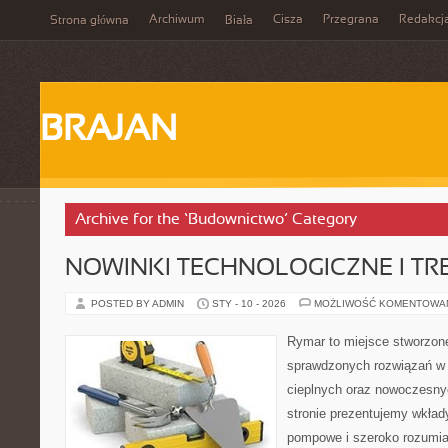
Archiwum
Cisza
Przegrana
Redakcj
Strona główna
Biała
BRAJAN
Archive for the ‘Budownictwo’ Category
NOWINKI TECHNOLOGICZNE I TR
POSTED BY ADMIN
STY - 10 - 2026
MOŻLIWOŚĆ KOMENTOWA
Rymar to miejsce stworzone
sprawdzonych rozwiązań w
cieplnych oraz nowoczesnyc
stronie prezentujemy wkła
pompowe i szeroko rozumia