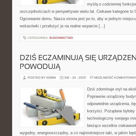
myślą o codziennej funkcjo
oszczędnościach w perspektywie wielu lat. Ciekawe kategorie to 
Ogrzewanie domu. Nasza strona jest po to, aby w jednym miejsc
wskazówki i przełożyć je na realne wsparcie […]
CATEGORIES:
BUDOWNICTWO
DZIŚ EGZAMINUJĄ SIĘ URZĄDZEN
POWODUJĄ
POSTED BY ADMIN
SIE - 20 - 2025
MOŻLIWOŚĆ KOMENTOWA
Dziś zdominuje styl na ekol
Poprawnie urządzony budyn
odpowiednie urządzenia, bę
korzyści. Pożądane byłoby 
technologiczny swojego mi
bieżąco wszelkie ciekawoski
wygodny, energooszczędny, a co najistotniejsze taki, w jakim będ