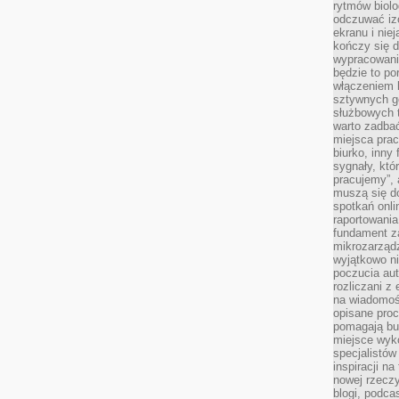
rytmów biolo
odczuwać izo
ekranu i nie
kończy się d
wypracowanie
będzie to po
włączeniem k
sztywnych go
służbowych 
warto zadbać
miejsca pra
biurko, inny 
sygnały, któ
pracujemy”, 
muszą się d
spotkań onli
raportowania
fundament z
mikrozarządz
wyjątkowo n
poczucia au
rozliczani z
na wiadomoś
opisane proc
pomagają bu
miejsce wyk
specjalistów
inspiracji na
nowej rzeczy
blogi, podca