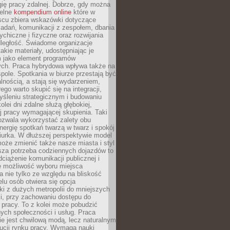
ię pracy zdalnej. Dobrze, gdy można
telne
kompendium online
które w
scu zbiera wskazówki dotyczące
zadań, komunikacji z zespołem, dbania
ychiczne i fizyczne oraz rozwijania
dległość. Świadome organizacje
takie materiały, udostępniając je
 jako element programów
ych. Praca hybrydowa wpływa także na
spole. Spotkania w biurze przestają być
lnością, a stają się wydarzeniem,
ego warto skupić się na integracji,
śleniu strategicznym i budowaniu
olei dni zdalne służą głębokiej,
j pracy wymagającej skupienia. Taki
pozwala wykorzystać zalety obu
nergię spotkań twarzą w twarz i spokój
urka. W dłuższej perspektywie model
oże zmienić także nasze miasta i styl
sza potrzeba codziennych dojazdów to
ciążenie komunikacji publicznej i
że możliwość wyboru miejsca
 nie tylko ze względu na bliskość
elu osób otwiera się opcja
i z dużych metropolii do mniejszych
i, przy zachowaniu dostępu do
j pracy. To z kolei może pobudzić
nych społeczności i usług. Praca
e jest chwilową modą, lecz naturalnym
ucji rynku pracy. Wymaga nauki