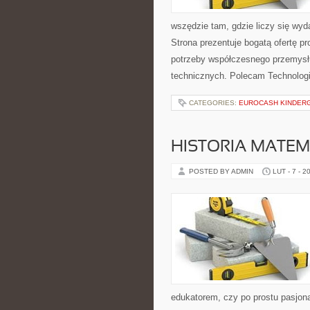
wszędzie tam, gdzie liczy się wy
Strona prezentuje bogatą ofertę pr
potrzeby współczesnego przemysł
technicznych. Polecam Technologi
CATEGORIES:
EUROCASH KINDER
HISTORIA MATEM
POSTED BY ADMIN
LUT - 7 - 2
edukatorem, czy po prostu pasjon