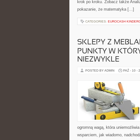
krok po kroku. Zobacz także Anali
pokazanie, że matematyka […]
CATEGORIES:
EUROCASH KINDER
SKLEPY Z MEBLA
PUNKTY W KTÓR
NIEZWYKLE
POSTED BY ADMIN
PAŹ - 10 - 
ogromną wagą, która uniemożliwia
wsparciem, jak wiadomo, nadchodzą