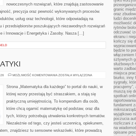
tylko korzyś
nowoczesnych rozwiązań, które znajdują zastosowanie
przeorganizo
granic międ
dajność, precyzja oraz pewność wykonywanych procesów.
oraz zbudowa
ludzi doceni
oduktów, usług oraz technologii, które odpowiadają na
możliwość d
u i przedsiębiorstw poszukujących niezawodnych rozwiązań
rytmów biolo
odczuwać izo
e i Innowacje i Energetyka i Zasoby. Nasza […]
ekranu i nie
kończy się d
GELD
wypracowanie
będzie to po
włączeniem k
sztywnych go
ATYKI
służbowych 
warto zadbać
miejsca pra
HISTORIA
026
MOŻLIWOŚĆ KOMENTOWANIA
ZOSTAŁA WYŁĄCZONA
biurko, inny 
MATEMATYKI
sygnały, któ
Strona „Matematyka dla każdego” to portal do nauki, w
pracujemy”, 
muszą się d
której wzory przestają być straszakiem, a stają się
spotkań onli
raportowania
praktyczną umiejętnością. To kompendium dla osób,
fundament z
które chcą ogarnić matematykę od podstaw, oraz dla
mikrozarządz
wyjątkowo n
tych, którzy potrzebują utrwalenia konkretnych tematów.
poczucia au
Niezależnie od tego, czy jesteś uczennicą, opiekunem,
rozliczani z
na wiadomoś
atem, znajdziesz tu sensowne wskazówki, które prowadzą
opisane proc