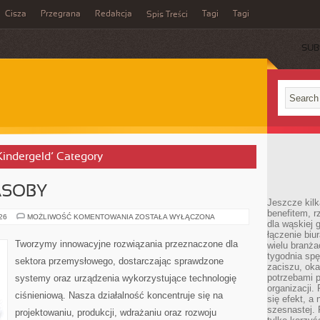
Cisza
Przegrana
Redakcja
Tagi
Tagi
Spis Treści
SUB
Kindergeld’ Category
ASOBY
Jeszcze kilk
benefitem, 
ENERGETYKA
026
MOŻLIWOŚĆ KOMENTOWANIA
ZOSTAŁA WYŁĄCZONA
dla wąskiej 
I
ZASOBY
łączenie biu
Tworzymy innowacyjne rozwiązania przeznaczone dla
wielu branż
tygodnia sp
sektora przemysłowego, dostarczając sprawdzone
zaciszu, ok
potrzebami 
systemy oraz urządzenia wykorzystujące technologię
organizacji.
ciśnieniową. Nasza działalność koncentruje się na
się efekt, a
szesnastej. 
projektowaniu, produkcji, wdrażaniu oraz rozwoju