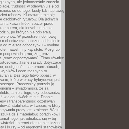
gicznych, ale jednocześnie zaczęło
lację, trudność w oderwaniu się od
jasność co do tego, kiedy tak naprawdę
zień roboczy. Kluczowe staje się
 osobistych rytuałów. Dla jednych
ranna kawa i krótki spacer przed
omputera, dla innych ustalenie
dzin, po których nie odbierają
telefonów. W przestrzeni domowej
 o chociaż symboliczne oddzielenie
cy od miejsca odpoczynku – osobne
fotel, nawet inny kąt stołu. Mózg lubi
re podpowiadają mu, że „teraz
a „teraz odpoczywamy”. Firmy również
ostosować. Jasne zasady dotyczące
ne, dostępności na komunikatorach,
 wyników i ocen rocznych to
aufania. Bez tego łatwo popaść w
anie, które w pracy hybrydowej jest
iszczące. Pracownicy potrzebują
tonomii – świadomości, że są
 efektu, a nie z tego, czy odpowiedzą
ć w ciągu dwóch minut. Dobrze
esy i transparentność oczekiwań
dować stabilność w świecie, w którym
onywania pracy jest zmienne. Wielu
 szuka dziś materiałów, poradników i
 temat tego, jak odnaleźć się w tej
wistości. Internet oferuje niezliczone
sty i kursy – od ergonomii stanowiska