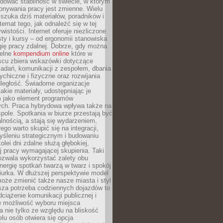
dować stabilność w świecie, w którym
onywania pracy jest zmienne. Wielu
 szuka dziś materiałów, poradników i
 temat tego, jak odnaleźć się w tej
wistości. Internet oferuje niezliczone
sty i kursy – od ergonomii stanowiska
ię pracy zdalnej. Dobrze, gdy można
telne
kompendium online
które w
scu zbiera wskazówki dotyczące
zadań, komunikacji z zespołem, dbania
ychiczne i fizyczne oraz rozwijania
dległość. Świadome organizacje
takie materiały, udostępniając je
 jako element programów
ych. Praca hybrydowa wpływa także na
spole. Spotkania w biurze przestają być
lnością, a stają się wydarzeniem,
ego warto skupić się na integracji,
śleniu strategicznym i budowaniu
olei dni zdalne służą głębokiej,
j pracy wymagającej skupienia. Taki
pozwala wykorzystać zalety obu
nergię spotkań twarzą w twarz i spokój
urka. W dłuższej perspektywie model
oże zmienić także nasze miasta i styl
sza potrzeba codziennych dojazdów to
ciążenie komunikacji publicznej i
że możliwość wyboru miejsca
 nie tylko ze względu na bliskość
elu osób otwiera się opcja