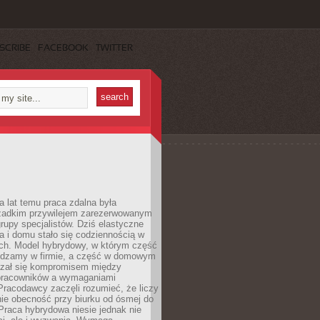
SCRIBE
FACEBOOK
TWITTER
a lat temu praca zdalna była
rzadkim przywilejem zarezerwowanym
grupy specjalistów. Dziś elastyczne
ra i domu stało się codziennością w
ach. Model hybrydowy, w którym część
ędzamy w firmie, a część w domowym
azał się kompromisem między
pracowników a wymaganiami
 Pracodawcy zaczęli rozumieć, że liczy
 nie obecność przy biurku od ósmej do
Praca hybrydowa niesie jednak nie