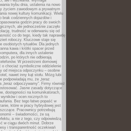
ci, ale i wyzwania. Wymaga
wania trybu dnia, ustalenia na nowo
zy życiem zawodowym a prywatnym
nia nowej kultury komunikacji. Wielu
ło brak codziennych dojazdów i
opasowania godzin pracy do swoich
gicznych, ale jednocześnie zaczęło
lację, trudność w oderwaniu się od
jasność co do tego, kiedy tak naprawdę
zień roboczy. Kluczowe staje się
 osobistych rytuałów. Dla jednych
ranna kawa i krótki spacer przed
omputera, dla innych ustalenie
dzin, po których nie odbierają
telefonów. W przestrzeni domowej
 o chociaż symboliczne oddzielenie
cy od miejsca odpoczynku – osobne
fotel, nawet inny kąt stołu. Mózg lubi
re podpowiadają mu, że „teraz
a „teraz odpoczywamy”. Firmy również
ostosować. Jasne zasady dotyczące
ne, dostępności na komunikatorach,
 wyników i ocen rocznych to
aufania. Bez tego łatwo popaść w
anie, które w pracy hybrydowej jest
iszczące. Pracownicy potrzebują
tonomii – świadomości, że są
 efektu, a nie z tego, czy odpowiedzą
ć w ciągu dwóch minut. Dobrze
esy i transparentność oczekiwań