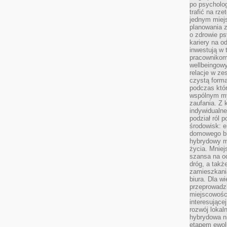
po psycholog
trafić na rze
jednym miej
planowania 
o zdrowie ps
kariery na o
inwestują w 
pracownikom
wellbeingow
relacje w ze
czystą forma
podczas któr
wspólnym my
zaufania. Z k
indywidualne
podział ról 
środowisk: e
domowego bi
hybrydowy m
życia. Mniej
szansa na od
dróg, a tak
zamieszkania
biura. Dla wi
przeprowadzk
miejscowośc
interesujące
rozwój lokal
hybrydowa ni
etapem ewol