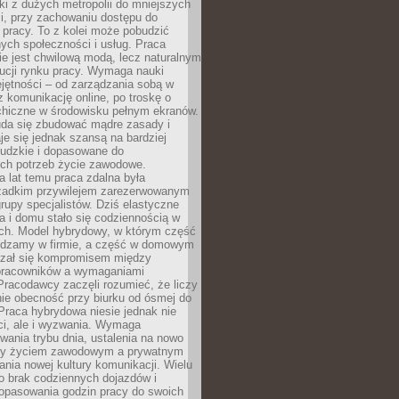
i z dużych metropolii do mniejszych
i, przy zachowaniu dostępu do
j pracy. To z kolei może pobudzić
nych społeczności i usług. Praca
e jest chwilową modą, lecz naturalnym
ucji rynku pracy. Wymaga nauki
jętności – od zarządzania sobą w
z komunikację online, po troskę o
chiczne w środowisku pełnym ekranów.
uda się zbudować mądre zasady i
aje się jednak szansą na bardziej
ludzkie i dopasowane do
ych potrzeb życie zawodowe.
a lat temu praca zdalna była
rzadkim przywilejem zarezerwowanym
grupy specjalistów. Dziś elastyczne
ra i domu stało się codziennością w
ach. Model hybrydowy, w którym część
ędzamy w firmie, a część w domowym
azał się kompromisem między
pracowników a wymaganiami
 Pracodawcy zaczęli rozumieć, że liczy
 nie obecność przy biurku od ósmej do
Praca hybrydowa niesie jednak nie
ci, ale i wyzwania. Wymaga
wania trybu dnia, ustalenia na nowo
zy życiem zawodowym a prywatnym
nia nowej kultury komunikacji. Wielu
ło brak codziennych dojazdów i
opasowania godzin pracy do swoich