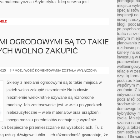
pomagają bu
za matematyczna i Arytmetyka. Ideą serwisu jest
miejsce wyk
specjalistów
inspiracji na
nowej rzeczy
GELD
blogi, podca
po psycholog
trafić na rze
jednym miej
MI OGRODOWYMI SĄ TO TAKIE
planowania 
o zdrowie ps
YCH WOLNO ZAKUPIĆ
kariery na o
inwestują w 
pracownikom
wellbeingow
SKLEPY
2025
MOŻLIWOŚĆ KOMENTOWANIA
ZOSTAŁA WYŁĄCZONA
relacje w ze
Z
czystą forma
MEBLAMI
podczas któr
OGRODOWYMI
Sklepy z meblami ogrodowymi są to takie miejsca w
SĄ
wspólnym my
TO
jakich wolno zakupić niezmiernie Na budowie
zaufania. Z k
TAKIE
indywidualne
PUNKTY
niezmiernie wielokrotnie używane są różnorodne
W
podział ról 
KTÓRYCH
środowisk: e
machiny. Ich zastosowanie jest w wielu przypadkach
WOLNO
ZAKUPIĆ
domowego bi
NIEZWYKLE
niebezużyteczne – wiele materiałów oraz urządzeń i
hybrydowy m
życia. Mniej
innego rodzaju przedmiotów cechuje się wyraźnie
szansa na od
 ich bezpieczne przemieszczanie na wysokościach. Tu z
dróg, a tak
zamieszkania
 usługi dźwigowe lublin – ich różnorodność gwarantuje, że
biura. Dla wi