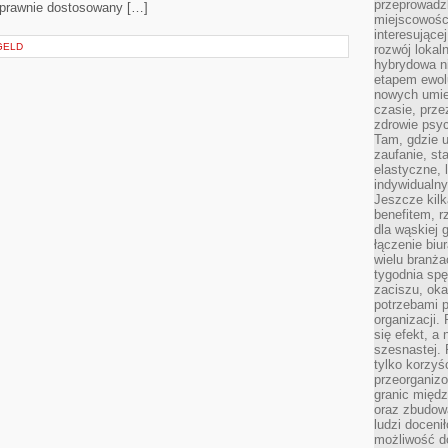
przeprowadzk
oprawnie dostosowany […]
miejscowośc
interesujące
GELD
rozwój lokal
hybrydowa ni
etapem ewol
nowych umie
czasie, prze
zdrowie psy
Tam, gdzie 
zaufanie, st
elastyczne, 
indywidualn
Jeszcze kilk
benefitem, 
dla wąskiej 
łączenie biu
wielu branż
tygodnia sp
zaciszu, ok
potrzebami 
organizacji.
się efekt, a
szesnastej. 
tylko korzyś
przeorganizo
granic międ
oraz zbudowa
ludzi doceni
możliwość d