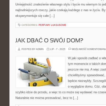
Umiejętność znalezienie własnego stylu i bycie mu wiernym to je
najtrudniejszych rzeczy, jakie czekają każdego z nas w życiu. By
eksperymentuje się całe […]
CATEGORIES:
PERFUMY LUKSUSOWE
JAK DBAĆ O SWÓJ DOM?
POSTED BY ADMIN
LIP - 7 - 2025
MOŻLIWOŚĆ KOMENTOWAN
W jaki sposób zadbać o w
tym momencie o takich dom
jeszcze nie ma. A więc zast
chcielibyśmy spowodować,
będzie niezwykły. Szczeg
o wyglądzie domu. Cóż, obe
szybko idzie do przodu, a więc to co może się wydawać na czasie
Naturalnie nie można przesadzać, lecz to […]