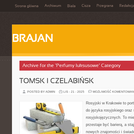
Archiwum
Cisza
Przegrana
Redakcj
Strona główna
Biała
BRAJAN
Archive for the ‘Perfumy luksusowe’ Category
TOMSK I CZELABIŃSK
POSTED BY ADMIN
LIS - 21 - 2025
MOŻLIWOŚĆ KOMENTOWAN
Rosyjski w Krakowie to port
do języka rosyjskiego oraz 
rosyjskojęzycznych. To mie
przestaje być barierą, a st
nowych znajomości i świa