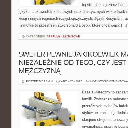
tej stronie znajdziesz harm
języka, ciekawostek kulturowych oraz praktycznych wskazówek 
Rosji i innych regionach rosyjskojęzycznych. Język Rosyjski i Ta
Krakowie to przestrzeń stworzona dla osób, które chcą wejść […]
CATEGORIES:
PERFUMY LUKSUSOWE
SWETER PEWNIE JAKIKOLWIEK M
NIEZALEŻNIE OD TEGO, CZY JEST
MĘŻCZYZNĄ
POSTED BY ADMIN
WRZ - 27 - 2025
MOŻLIWOŚĆ KOMENTOWA
Czas świąteczny to zaczaro
familii. Zwłaszcza radosne s
przeróżnych rodzajów ludzk
stylów ubierania się. Jedni 
skrojone stroje o stonowany
oryginalność oraz nie boją 