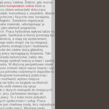
ię pracy zdalnej. Dobrze, gdy można
telne
kompendium online
które w
scu zbiera wskazówki dotyczące
zadań, komunikacji z zespołem, dbania
ychiczne i fizyczne oraz rozwijania
dległość. Świadome organizacje
takie materiały, udostępniając je
 jako element programów
ych. Praca hybrydowa wpływa także na
spole. Spotkania w biurze przestają być
lnością, a stają się wydarzeniem,
ego warto skupić się na integracji,
śleniu strategicznym i budowaniu
olei dni zdalne służą głębokiej,
j pracy wymagającej skupienia. Taki
pozwala wykorzystać zalety obu
nergię spotkań twarzą w twarz i spokój
urka. W dłuższej perspektywie model
oże zmienić także nasze miasta i styl
sza potrzeba codziennych dojazdów to
ciążenie komunikacji publicznej i
że możliwość wyboru miejsca
 nie tylko ze względu na bliskość
elu osób otwiera się opcja
i z dużych metropolii do mniejszych
i, przy zachowaniu dostępu do
j pracy. To z kolei może pobudzić
nych społeczności i usług. Praca
e jest chwilową modą, lecz naturalnym
ucji rynku pracy. Wymaga nauki