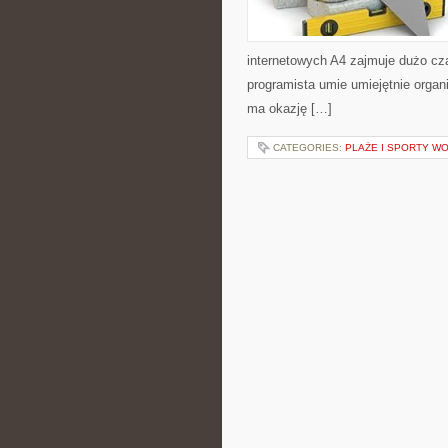
internetowych A4 zajmuje dużo cza
programista umie umiejętnie organi
ma okazję […]
CATEGORIES:
PLAŻE I SPORTY W