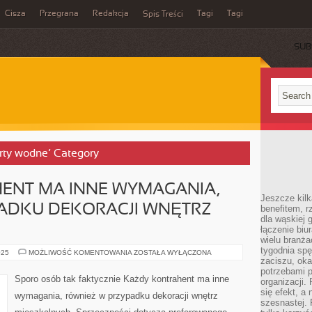
Cisza
Przegrana
Redakcja
Tagi
Tagi
Spis Treści
SUB
porty wodne’ Category
ENT MA INNE WYMAGANIA,
Jeszcze kilk
ADKU DEKORACJI WNĘTRZ
benefitem, 
dla wąskiej 
łączenie biu
wielu branż
tygodnia sp
KAŻDY
025
MOŻLIWOŚĆ KOMENTOWANIA
ZOSTAŁA WYŁĄCZONA
KONTRAHENT
zaciszu, ok
MA
potrzebami 
INNE
Sporo osób tak faktycznie Każdy kontrahent ma inne
organizacji.
WYMAGANIA,
RÓWNIEŻ
się efekt, a
wymagania, również w przypadku dekoracji wnętrz
W
szesnastej. 
WYPADKU