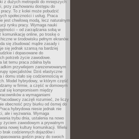
i z dużych metropolii do mniejszych
i, przy zachowaniu dostępu do
j pracy. To z kolei może pobudzić
nych społeczności i usług. Praca
e jest chwilową modą, lecz naturalnym
ucji rynku pracy. Wymaga nauki
jętności – od zarządzania sobą w
z komunikację online, po troskę o
chiczne w środowisku pełnym ekranów.
uda się zbudować mądre zasady i
aje się jednak szansą na bardziej
ludzkie i dopasowane do
ych potrzeb życie zawodowe.
a lat temu praca zdalna była
rzadkim przywilejem zarezerwowanym
grupy specjalistów. Dziś elastyczne
ra i domu stało się codziennością w
ach. Model hybrydowy, w którym część
ędzamy w firmie, a część w domowym
azał się kompromisem między
pracowników a wymaganiami
 Pracodawcy zaczęli rozumieć, że liczy
 nie obecność przy biurku od ósmej do
Praca hybrydowa niesie jednak nie
ci, ale i wyzwania. Wymaga
wania trybu dnia, ustalenia na nowo
zy życiem zawodowym a prywatnym
nia nowej kultury komunikacji. Wielu
ło brak codziennych dojazdów i
opasowania godzin pracy do swoich