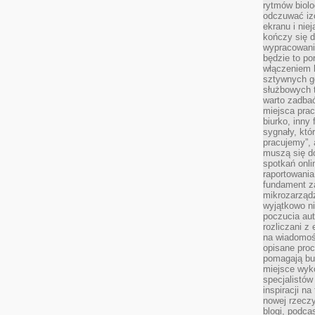
rytmów biolo
odczuwać izo
ekranu i nie
kończy się d
wypracowanie
będzie to po
włączeniem k
sztywnych go
służbowych 
warto zadbać
miejsca pra
biurko, inny 
sygnały, któ
pracujemy”, 
muszą się d
spotkań onli
raportowania
fundament z
mikrozarządz
wyjątkowo n
poczucia au
rozliczani z
na wiadomoś
opisane proc
pomagają bu
miejsce wyk
specjalistów
inspiracji na
nowej rzeczy
blogi, podca