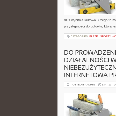
dziś wybitnie kultowa. Czego to m
przystępności do gotówki, która je
CATEGORIES:
PLAŻE I SPORTY W
DO PROWADZENI
DZIAŁALNOŚCI W
NIEBEZUŻYTECZN
INTERNETOWA PR
POSTED BY ADMIN
LIP - 13 - 