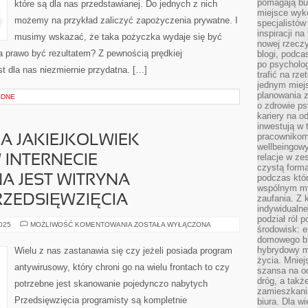
pomagają bu
które są dla nas przedstawianej. Do jednych z nich
NA
CO
miejsce wyk
DZIEŃ
możemy na przykład zaliczyć zapożyczenia prywatne. I
specjalistów
DO
inspiracji na
CZYNIENIA
musimy wskazać, że taka pożyczka wydaje się być
ZE
nowej rzeczy
ŚWIATEM
a prawo być rezultatem? Z pewnością prędkiej
blogi, podca
FINANSÓW
po psycholog
st dla nas niezmiernie przydatna. […]
trafić na rze
jednym miej
planowania 
ODNE
o zdrowie ps
kariery na o
inwestują w 
pracownikom
A JAKIEJKOLWIEK
wellbeingow
relacje w ze
 INTERNECIE
czystą forma
podczas któr
A JEST WITRYNA
wspólnym my
ZEDSIĘWZIĘCIA
zaufania. Z k
indywidualne
podział ról 
DO
2025
MOŻLIWOŚĆ KOMENTOWANIA
ZOSTAŁA WYŁĄCZONA
środowisk: e
PROWADZENIA
domowego bi
JAKIEJKOLWIEK
DZIAŁALNOŚCI
hybrydowy m
Wielu z nas zastanawia się czy jeżeli posiada program
W
życia. Mniej
INTERNECIE
antywirusowy, który chroni go na wielu frontach to czy
NIEBEZUŻYTECZNA
szansa na od
JEST
dróg, a tak
potrzebne jest skanowanie pojedynczo nabytych
WITRYNA
zamieszkania
INTERNETOWA
Przedsięwzięcia programisty są kompletnie
PRZEDSIĘWZIĘCIA
biura. Dla wi