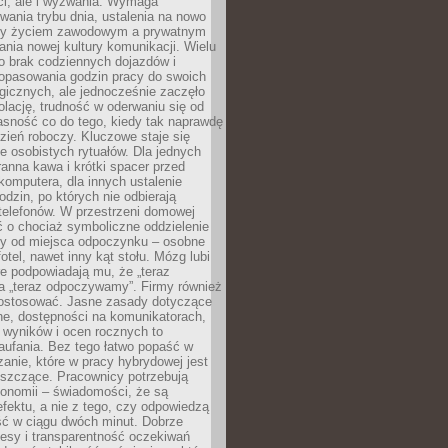
ci, ale i wyzwania. Wymaga
wania trybu dnia, ustalenia na nowo
zy życiem zawodowym a prywatnym
nia nowej kultury komunikacji. Wielu
ło brak codziennych dojazdów i
opasowania godzin pracy do swoich
gicznych, ale jednocześnie zaczęło
lację, trudność w oderwaniu się od
jasność co do tego, kiedy tak naprawdę
zień roboczy. Kluczowe staje się
 osobistych rytuałów. Dla jednych
ranna kawa i krótki spacer przed
omputera, dla innych ustalenie
dzin, po których nie odbierają
telefonów. W przestrzeni domowej
 o chociaż symboliczne oddzielenie
cy od miejsca odpoczynku – osobne
fotel, nawet inny kąt stołu. Mózg lubi
re podpowiadają mu, że „teraz
a „teraz odpoczywamy”. Firmy również
ostosować. Jasne zasady dotyczące
ne, dostępności na komunikatorach,
 wyników i ocen rocznych to
aufania. Bez tego łatwo popaść w
anie, które w pracy hybrydowej jest
iszczące. Pracownicy potrzebują
tonomii – świadomości, że są
 efektu, a nie z tego, czy odpowiedzą
ć w ciągu dwóch minut. Dobrze
esy i transparentność oczekiwań