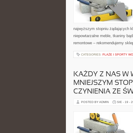
najwyższym stopniu żądających kl
niepowtarzalne meble, tkaniny bąd
remontowe – rekomendujemy sklep
CATEGORIES:
PLAŻE I SPORTY W
KAŻDY Z NAS W 
MNIEJSZYM STOP
CZYNIENIA ZE Ś
POSTED BY ADMIN
SIE - 19 - 