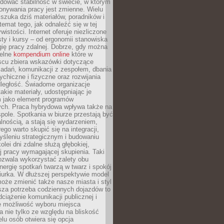
dować stabilność w świecie, w którym
onywania pracy jest zmienne. Wielu
 szuka dziś materiałów, poradników i
 temat tego, jak odnaleźć się w tej
wistości. Internet oferuje niezliczone
sty i kursy – od ergonomii stanowiska
ię pracy zdalnej. Dobrze, gdy można
telne
kompendium online
które w
scu zbiera wskazówki dotyczące
zadań, komunikacji z zespołem, dbania
ychiczne i fizyczne oraz rozwijania
dległość. Świadome organizacje
takie materiały, udostępniając je
 jako element programów
ych. Praca hybrydowa wpływa także na
spole. Spotkania w biurze przestają być
lnością, a stają się wydarzeniem,
ego warto skupić się na integracji,
śleniu strategicznym i budowaniu
olei dni zdalne służą głębokiej,
j pracy wymagającej skupienia. Taki
pozwala wykorzystać zalety obu
nergię spotkań twarzą w twarz i spokój
urka. W dłuższej perspektywie model
oże zmienić także nasze miasta i styl
sza potrzeba codziennych dojazdów to
ciążenie komunikacji publicznej i
że możliwość wyboru miejsca
 nie tylko ze względu na bliskość
elu osób otwiera się opcja