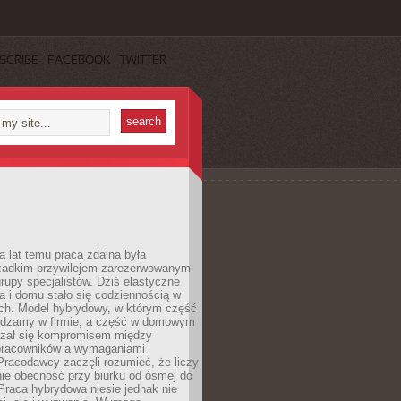
SCRIBE
FACEBOOK
TWITTER
a lat temu praca zdalna była
rzadkim przywilejem zarezerwowanym
grupy specjalistów. Dziś elastyczne
ra i domu stało się codziennością w
ach. Model hybrydowy, w którym część
ędzamy w firmie, a część w domowym
azał się kompromisem między
pracowników a wymaganiami
 Pracodawcy zaczęli rozumieć, że liczy
 nie obecność przy biurku od ósmej do
Praca hybrydowa niesie jednak nie