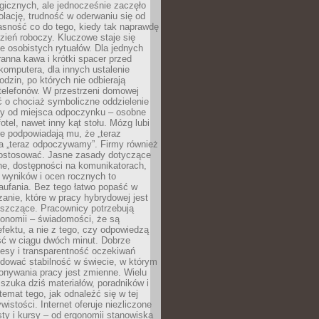
gicznych, ale jednocześnie zaczęło
lację, trudność w oderwaniu się od
jasność co do tego, kiedy tak naprawdę
zień roboczy. Kluczowe staje się
 osobistych rytuałów. Dla jednych
ranna kawa i krótki spacer przed
omputera, dla innych ustalenie
dzin, po których nie odbierają
telefonów. W przestrzeni domowej
 o chociaż symboliczne oddzielenie
cy od miejsca odpoczynku – osobne
fotel, nawet inny kąt stołu. Mózg lubi
re podpowiadają mu, że „teraz
a „teraz odpoczywamy”. Firmy również
ostosować. Jasne zasady dotyczące
ne, dostępności na komunikatorach,
 wyników i ocen rocznych to
aufania. Bez tego łatwo popaść w
anie, które w pracy hybrydowej jest
iszczące. Pracownicy potrzebują
tonomii – świadomości, że są
 efektu, a nie z tego, czy odpowiedzą
ć w ciągu dwóch minut. Dobrze
esy i transparentność oczekiwań
dować stabilność w świecie, w którym
onywania pracy jest zmienne. Wielu
 szuka dziś materiałów, poradników i
 temat tego, jak odnaleźć się w tej
wistości. Internet oferuje niezliczone
sty i kursy – od ergonomii stanowiska