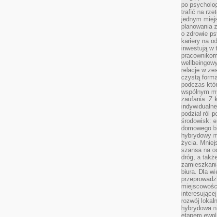
po psycholog
trafić na rze
jednym miej
planowania 
o zdrowie ps
kariery na o
inwestują w 
pracownikom
wellbeingow
relacje w ze
czystą forma
podczas któr
wspólnym my
zaufania. Z k
indywidualne
podział ról 
środowisk: e
domowego bi
hybrydowy m
życia. Mniej
szansa na od
dróg, a tak
zamieszkania
biura. Dla wi
przeprowadzk
miejscowośc
interesujące
rozwój lokal
hybrydowa ni
etapem ewol