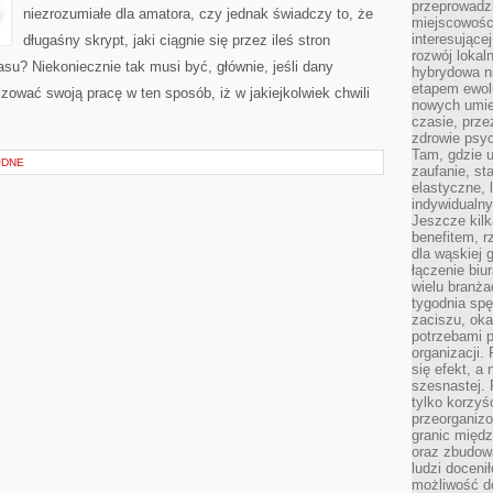
przeprowadzk
niezrozumiałe dla amatora, czy jednak świadczy to, że
miejscowośc
interesujące
długaśny skrypt, jaki ciągnie się przez ileś stron
rozwój lokal
su? Niekoniecznie tak musi być, głównie, jeśli dany
hybrydowa ni
etapem ewol
zować swoją pracę w ten sposób, iż w jakiejkolwiek chwili
nowych umie
czasie, prze
zdrowie psy
Tam, gdzie 
ODNE
zaufanie, st
elastyczne, 
indywidualn
Jeszcze kilk
benefitem, 
dla wąskiej 
łączenie biu
wielu branż
tygodnia sp
zaciszu, ok
potrzebami 
organizacji.
się efekt, a
szesnastej. 
tylko korzyś
przeorganizo
granic międ
oraz zbudowa
ludzi doceni
możliwość d