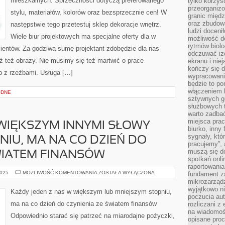
mieszkalnych. Sprzeczności dotyczą preferowanego
tylko korzyś
DEKORACJI
WNĘTRZ
przeorganizo
stylu, materiałów, kolorów oraz bezsprzecznie cen! W
MIESZKALNYCH
granic międ
oraz zbudowa
następstwie tego przetestuj sklep dekoracje wnętrz.
ludzi doceni
Wiele biur projektowych ma specjalne oferty dla w
możliwość d
rytmów biolo
ientów. Za godziwą sumę projektant zdobędzie dla nas
odczuwać izo
ź też obrazy. Nie musimy się też martwić o prace
ekranu i nie
kończy się d
 z rzeźbami. Usługa […]
wypracowanie
będzie to po
włączeniem k
ODNE
sztywnych go
służbowych 
warto zadbać
miejsca pra
WIĘKSZYM INNYMI SŁOWY
biurko, inny 
sygnały, któ
NIU, MA NA CO DZIEŃ DO
pracujemy”, 
muszą się d
WIATEM FINANSÓW
spotkań onli
raportowania
KAŻDY
2025
MOŻLIWOŚĆ KOMENTOWANIA
ZOSTAŁA WYŁĄCZONA
fundament z
Z
mikrozarządz
NAS
wyjątkowo n
W
Każdy jeden z nas w większym lub mniejszym stopniu,
WIĘKSZYM
poczucia au
INNYMI
ma na co dzień do czynienia ze światem finansów
rozliczani z
SŁOWY
MNIEJSZYM
na wiadomoś
Odpowiednio starać się patrzeć na miarodajne pożyczki,
STOPNIU,
opisane proc
MA