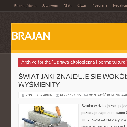
Archiwum
Cisza
Przegrana
Redakcj
Strona główna
Biała
BRAJAN
Archive for the ‘Uprawa ekologiczna i permakultura
ŚWIAT JAKI ZNAJDUJE SIĘ WOKÓŁ
WYŚMIENITY
POSTED BY ADMIN
PAŹ - 14 - 2025
MOŻLIWOŚĆ KOMENTOWA
Sztuka w dzisiejszym pojęc
pozostaje zaprezentowana 
firmy, która zajmuje się p
wysokiej jakości, solidnyc