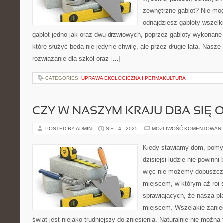
zewnętrzne gablot? Nie mogł
odnajdziesz gabloty wszel
gablot jedno jak oraz dwu drzwiowych, poprzez gabloty wykonane 
które służyć będą nie jedynie chwilę, ale przez długie lata. Nasze
rozwiązanie dla szkół oraz […]
CATEGORIES:
UPRAWA EKOLOGICZNA I PERMAKULTURA
CZY W NASZYM KRAJU DBA SIĘ 
POSTED BY ADMIN
SIE - 4 - 2025
MOŻLIWOŚĆ KOMENTOWAN
Kiedy stawiamy dom, pomyś
dzisiejsi ludzie nie powinni
więc nie możemy dopuszcza
miejscem, w którym aż roi 
sprawiających, że nasza pl
miejscem. Wszelakie zanie
świat jest niejako trudniejszy do zniesienia. Naturalnie nie można