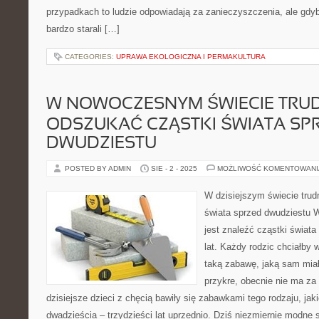
przypadkach to ludzie odpowiadają za zanieczyszczenia, ale gdy
bardzo starali […]
CATEGORIES:
UPRAWA EKOLOGICZNA I PERMAKULTURA
W NOWOCZESNYM ŚWIECIE TRUD
ODSZUKAĆ CZĄSTKI ŚWIATA SP
DWUDZIESTU
POSTED BY ADMIN
SIE - 2 - 2025
MOŻLIWOŚĆ KOMENTOWAN
W dzisiejszym świecie trud
świata sprzed dwudziestu 
jest znaleźć cząstki świata
lat. Każdy rodzic chciałb
taką zabawę, jaką sam miał
przykre, obecnie nie ma za 
dzisiejsze dzieci z chęcią bawiły się zabawkami tego rodzaju, jaki
dwadzieścia – trzydzieści lat uprzednio. Dziś niezmiernie modne 