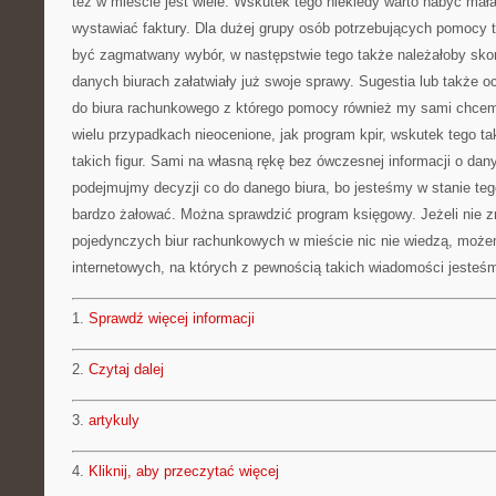
też w mieście jest wiele. Wskutek tego niekiedy warto nabyć m
wystawiać faktury. Dla dużej grupy osób potrzebujących pomocy t
być zagmatwany wybór, w następstwie tego także należałoby skor
danych biurach załatwiały już swoje sprawy. Sugestia lub także 
do biura rachunkowego z którego pomocy również my sami chce
wielu przypadkach nieocenione, jak program kpir, wskutek tego ta
takich figur. Sami na własną rękę bez ówczesnej informacji o da
podejmujmy decyzji co do danego biura, bo jesteśmy w stanie teg
bardzo żałować. Można sprawdzić program księgowy. Jeżeli nie z
pojedynczych biur rachunkowych w mieście nic nie wiedzą, może
internetowych, na których z pewnością takich wiadomości jesteś
1.
Sprawdź więcej informacji
2.
Czytaj dalej
3.
artykuly
4.
Kliknij, aby przeczytać więcej