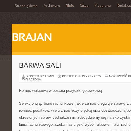
Archiwum
Cisza
Przegrana
Redakcj
Strona główna
Biała
BRAJAN
BARWA SALI
POSTED BY ADMIN
POSTED ON LIS - 22 - 2025
MOŻLIWOŚĆ 
WYŁĄCZONA
Pomoc walutowa w postaci pożyczki gotówkowej
Selekcjonując biuro rachunkowe, jakie za nas ureguluje sprawy z
również podatków, wielu z nas liczy prędką oraz doświadczoną p
określonych spraw. Jednakże nim zdecydujemy się na skorzysta
biura rachunkowego, czeka nas ciężki wybór, albowiem biur rach