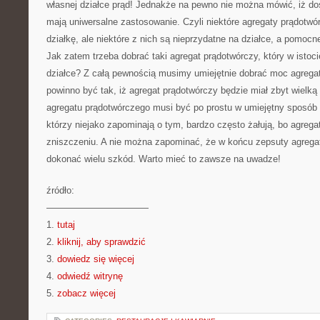
własnej działce prąd! Jednakże na pewno nie można mówić, iż do
mają uniwersalne zastosowanie. Czyli niektóre agregaty prądotwó
działkę, ale niektóre z nich są nieprzydatne na działce, a pomocne
Jak zatem trzeba dobrać taki agregat prądotwórczy, który w istoc
działce? Z całą pewnością musimy umiejętnie dobrać moc agreg
powinno być tak, iż agregat prądotwórczy będzie miał zbyt wielk
agregatu prądotwórczego musi być po prostu w umiejętny sposób 
którzy niejako zapominają o tym, bardzo często żałują, bo agregat
zniszczeniu. A nie można zapominać, że w końcu zepsuty agregat
dokonać wielu szkód. Warto mieć to zawsze na uwadze!
źródło:
———————————
1.
tutaj
2.
kliknij, aby sprawdzić
3.
dowiedz się więcej
4.
odwiedź witrynę
5.
zobacz więcej