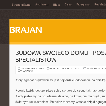
Archiwum
Cisza
Przegrana
Redakcj
Strona główna
Biała
BRAJAN
BUDOWA SWOJEGO DOMU – POS
SPECJALISTÓW
POSTED BY ADMIN
POSTED ON LIP - 6 - 2025
MOŻLIWOŚĆ K
WYŁĄCZONA
Który agregat prądotwórczy jest najbardziej odpowiedni na działkę
Pewnie każdy dobrze zdaje sobie sprawę do czego tak naprawdę s
Kiedy jesteśmy na np. własnej działce, na której nie ma prądu, uż
świetnym rozwiązaniem. Przecież możemy właśnie dzięki agreg