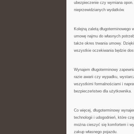
ubezpieczenie czy ‍wymiana opon. 
⁢nieprzewidzianych ​wydatków.
Kolejną zaletą ⁢długoterminowego
umowę najmu⁣ do własnych potrzeb i
także okres ​trwania umowy.‌ Dzię
wszystkie oczekiwania będzie do
Wynajem długoterminowy zapewnia 
razie awarii czy wypadku, wystarcz
wszystkimi formalnościami i⁣ napr
bezpieczeństwo dla użytkownika.
Co więcej, długoterminowy wynaje
technologii i ⁢udogodnień,‍ które c
‍można ​cieszyć się komfortem i w
zakup własnego⁤ pojazdu.