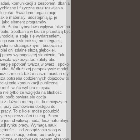
zadań, komunikacji z zespołem, dbania
ychiczne i fizyczne oraz rozwijania
dległość. Świadome organizacje
takie materiały, udostępniając je
 jako element programów
ych. Praca hybrydowa wpływa także na
spole. Spotkania w biurze przestają być
lnością, a stają się wydarzeniem,
ego warto skupić się na integracji,
śleniu strategicznym i budowaniu
olei dni zdalne służą głębokiej,
j pracy wymagającej skupienia. Taki
pozwala wykorzystać zalety obu
nergię spotkań twarzą w twarz i spokój
urka. W dłuższej perspektywie model
oże zmienić także nasze miasta i styl
sza potrzeba codziennych dojazdów to
ciążenie komunikacji publicznej i
że możliwość wyboru miejsca
 nie tylko ze względu na bliskość
elu osób otwiera się opcja
i z dużych metropolii do mniejszych
i, przy zachowaniu dostępu do
j pracy. To z kolei może pobudzić
nych społeczności i usług. Praca
e jest chwilową modą, lecz naturalnym
ucji rynku pracy. Wymaga nauki
jętności – od zarządzania sobą w
z komunikację online, po troskę o
chiczne w środowisku pełnym ekranów.