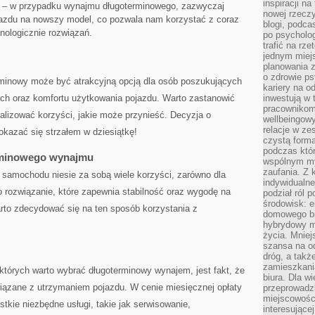
inspiracji na
​– w przypadku wynajmu długoterminowego, zazwyczaj
nowej rzeczy
zdu na nowszy model, co ‍pozwala⁣ nam korzystać z coraz
blogi, podca
nologicznie rozwiązań.
po psycholog
trafić na rze
jednym miej
planowania 
o zdrowie ps
inowy może być atrakcyjną opcją dla osób‌ poszukujących
kariery na o
ch oraz komfortu użytkowania pojazdu. Warto ⁤zastanowić
inwestują w 
pracownikom
analizować korzyści, ​jakie może przynieść. Decyzja⁢ o
wellbeingow
relacje w ze
okazać się strzałem w dziesiątkę!
czystą forma
podczas któr
erminowego wynajmu
wspólnym my
zaufania. Z k
amochodu ⁤niesie za‍ sobą wiele⁤ korzyści, zarówno dla
indywidualne
 to rozwiązanie,‍ które zapewnia stabilność oraz⁣ wygodę na
podział ról 
środowisk: e
to⁣ zdecydować​ się ⁣na ten sposób korzystania z⁣
domowego bi
hybrydowy m
życia. Mniej
szansa na od
dróg, a tak
zamieszkania
órych ​warto wybrać długoterminowy ⁤wynajem,⁣ jest fakt, że
biura. Dla wi
związane z utrzymaniem pojazdu.⁤ W cenie miesięcznej opłaty
przeprowadzk
miejscowośc
kie niezbędne usługi,‌ takie jak serwisowanie,
interesujące