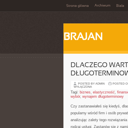
Archiwum
Strona główna
Biała
BRAJAN
DLACZEGO WAR
DŁUGOTERMINO
POSTED BY ADMIN
POSTED ON
WYŁĄCZONA
Tagi:
biznes
,
elastyczność
,
finans
wybór
,
wynajem długoterminowy
Czy zastanawiałeś się kiedyś, dla
popularny wśród firm i osób prywa
analizując zalety tego rozwiązania
rodzaj usługi.‍ Zastanów się​ z n