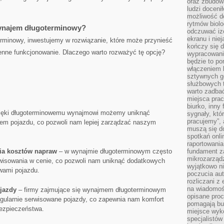
oraz zbudowa
ludzi doceni
możliwość d
rytmów biolo
ynajem długoterminowy?
odczuwać izo
ekranu i nie
erminowy,⁢ inwestujemy w rozwiązanie, ⁤które może przynieść
kończy się d
ienne​ funkcjonowanie. Dlaczego warto rozważyć‍ tę opcję?
wypracowanie
będzie to po
włączeniem k
sztywnych go
służbowych 
warto zadbać
miejsca pra
biurko, inny 
ięki długoterminowemu wynajmowi⁢ możemy uniknąć
sygnały, któ
pracujemy”, 
 pojazdu, co pozwoli ⁤nam ‍lepiej zarządzać‌ naszym
muszą się d
spotkań onli
raportowania
ia kosztów⁢ napraw
– w wynajmie długoterminowym ⁣często
fundament z
mikrozarządz
isowania w⁢ cenie, ⁤co ‍pozwoli nam uniknąć dodatkowych
wyjątkowo n
wami pojazdu.
poczucia au
rozliczani z
na wiadomoś
ojazdy
– firmy zajmujące się ​wynajmem długoterminowym
opisane proc
egularnie serwisowane pojazdy, ​co zapewnia nam komfort
pomagają bu
bezpieczeństwa.
miejsce wyk
specjalistów