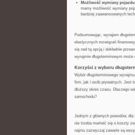
Możliwość wymiany pojazdu
mamy możliwość‌ wymiany poja
bardziej zaawansowanych tech
Podsumowując, ⁤wynajem długoterm
elastycznych rozwiązań⁤ finansowy
się nad‍ tą opcją i dokładnie ⁢prze
wynajmie⁣ długoterminowym ‍może 
Korzyści z‍ wyboru długot
Wybór długoterminowego wynajmu⁢ s
firm, jak ⁢i osób ‍prywatnych. Jest⁢
dłuższy okres czasu.​ Dlaczego‌ war
samochodu?
Jednym z głównych powodów, dla kt
nie trzeba martwić się o koszty⁢ 
najmu ​zazwyczaj zawarte są wszyst