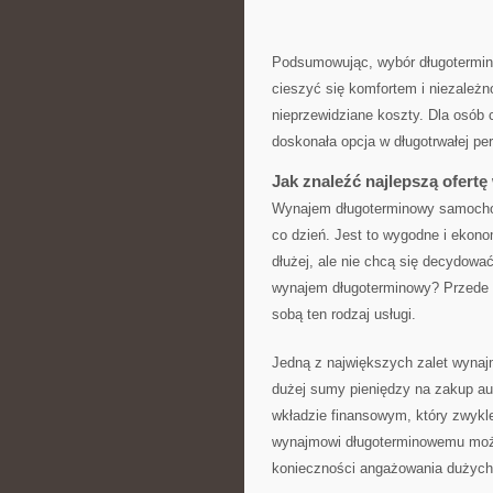
Podsumowując,‌ wybór długotermin
‌cieszyć się⁣ komfortem i niezależ
nieprzewidziane koszty. Dla ⁣osób 
doskonała⁢ opcja w długotrwałej p
Jak znaleźć najlepszą ‌ofer
Wynajem długoterminowy samochodu
⁢co⁣ dzień. Jest ⁤to wygodne i ‌eko
dłużej, ale‌ nie chcą się decydowa
‍wynajem długoterminowy? ‌Przede w
sobą​ ten⁤ rodzaj usługi.
Jedną ​z największych zalet wyna
dużej sumy pieniędzy na zakup a
⁣wkładzie⁣ finansowym, który zwyk
wynajmowi⁣ długoterminowemu moż
⁢konieczności angażowania dużych