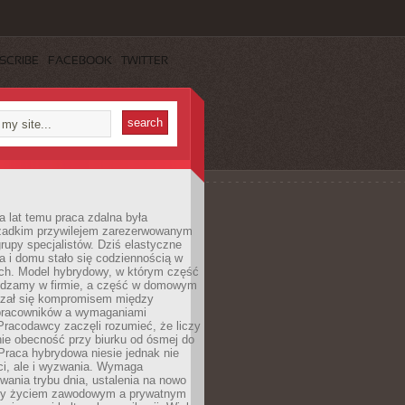
SCRIBE
FACEBOOK
TWITTER
a lat temu praca zdalna była
rzadkim przywilejem zarezerwowanym
grupy specjalistów. Dziś elastyczne
ra i domu stało się codziennością w
ach. Model hybrydowy, w którym część
ędzamy w firmie, a część w domowym
azał się kompromisem między
pracowników a wymaganiami
 Pracodawcy zaczęli rozumieć, że liczy
 nie obecność przy biurku od ósmej do
Praca hybrydowa niesie jednak nie
ci, ale i wyzwania. Wymaga
wania trybu dnia, ustalenia na nowo
zy życiem zawodowym a prywatnym