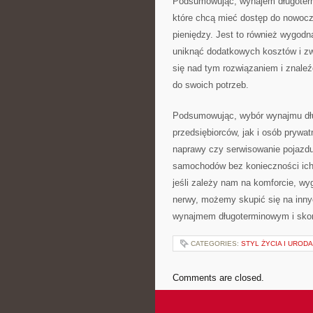
Podsumowując, wynajem długotermi
które chcą mieć ‌dostęp do nowoc
pieniędzy. Jest to również ‍wygodn
uniknąć‌ dodatkowych kosztów ⁣i ⁢
się nad tym rozwiązaniem i znale
do swoich⁤ potrzeb.
Podsumowując, wybór wynajmu dłu
⁢przedsiębiorców, jak‍ i osób prywa
naprawy czy serwisowanie pojazdu
samochodów‍ bez ⁤konieczności ich 
jeśli zależy nam na komforcie, wyg
nerwy, możemy skupić się​ na inn
wynajmem długoterminowym i‍ skorz
CATEGORIES:
STYL ŻYCIA I URODA
Comments are closed.