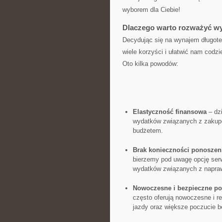
wyborem dla Ciebie!
Dlaczego warto rozważyć w
Decydując ⁢się ⁣na wynajem długot
wiele ⁤korzyści i ułatwić nam codz
Oto‌ kilka powodów:
Elastyczność ⁢finansowa
– dz
wydatków związanych z zakupem
budżetem.
Brak ⁤konieczności ponoszen
bierzemy pod uwagę opcję serw
wydatków związanych ​z napra
Nowoczesne​ i bezpieczne​ p
często oferują nowoczesne i r
jazdy oraz większe poczucie 