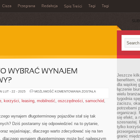
Cisza
Przegrana
Redakcja
Tagi
Tagi
Spis Treści
SUB
TO WYBRAĆ WYNAJEM
Jeszcze kilk
WY?
benefitem, 
dla wąskiej 
łączenie biu
DLACZEGO
 LUT - 22 - 2025
MOŻLIWOŚĆ KOMENTOWANIA
ZOSTAŁA
wielu branż
WARTO
WYBRAĆ
tygodnia sp
e
,
korzyści
,
leasing
,
mobilność
,
oszczędności
,
samochód
,
WYNAJEM
zaciszu, ok
DŁUGOTERMINOWY?
potrzebami 
organizacji.
czego wynajem długoterminowy pojazdów⁢ stał się tak
się efekt, a
szesnastej. 
tnych? Dziś postaramy⁢ się odpowiedzieć na to pytanie,
tylko korzyś
 oraz wyjaśniając, dlaczego warto zdecydować​ się na ten
przeorganizo
granic międ
ami,‌ dlaczego wynajem długoterminowy może być najlepszym