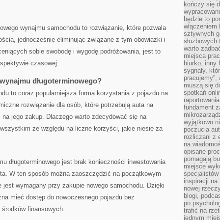
kończy się d
wypracowanie
będzie to po
włączeniem k
owego wynajmu ‌samochodu to rozwiązanie,⁢ które pozwala
sztywnych go
nością, jednocześnie eliminując związane z tym obowiązki i
służbowych 
warto zadbać
ceniących‌ sobie swobodę ‌i wygodę podróżowania, jest to
miejsca pra
erspektywie czasowej.
biurko, inny 
sygnały, któ
pracujemy”, 
tę wynajmu ⁣długoterminowego?
muszą się d
spotkań onli
⁤ to coraz popularniejsza forma‍ korzystania z pojazdu na
raportowania
nomiczne rozwiązanie dla osób, które ⁣potrzebują auta na
fundament z
mikrozarządz
ć ‍na jego zakup. Dlaczego​ warto zdecydować się na
wyjątkowo n
szystkim ze względu na ‍liczne korzyści, jakie niesie za
poczucia au
rozliczani z
na wiadomoś
opisane proc
pomagają bu
jmu długoterminowego jest brak konieczności inwestowania
miejsce wyk
uta. W ten sposób można⁣ zaoszczędzić na początkowym
specjalistów
inspiracji na
le‌ jest wymagany przy zakupie nowego samochodu. Dzięki
nowej rzeczy
blogi, podca
na mieć dostęp ‌do nowoczesnego⁢ pojazdu bez
po psycholog
‍ środków finansowych.
trafić na rze
jednym miej