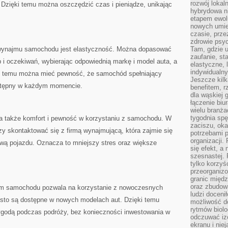
rozwój lokal
Dzięki temu można oszczędzić czas ⁣i pieniądze, unikając
hybrydowa ni
etapem ewol
nowych umie
czasie, prze
zdrowie psy
 ⁣wynajmu samochodu jest elastyczność. Można dopasować
Tam, gdzie 
zaufanie, st
 oczekiwań,⁢ wybierając odpowiednią markę i model ​auta,⁢ a
elastyczne, 
indywidualn
ki temu​ można mieć pewność, że samochód spełniający‌
Jeszcze kilk
stępny w⁢ każdym momencie.
benefitem, 
dla wąskiej 
łączenie biu
wielu branż
tygodnia sp
także komfort​ i‍ pewność w korzystaniu ‍z samochodu. W
zaciszu, ok
y skontaktować‌ się⁢ z firmą ⁣wynajmującą, która zajmie się
potrzebami 
organizacji.
awą pojazdu. Oznacza to mniejszy stres oraz większe
się efekt, a
szesnastej. 
tylko korzyś
przeorganizo
granic międ
oraz zbudowa
m samochodu ⁢pozwala ⁢na korzystanie z nowoczesnych
ludzi doceni
zęsto ‍są ‌dostępne⁤ w nowych ‍modelach aut. Dzięki⁢ temu
możliwość d
rytmów biolo
ygodą podczas podróży, bez ​konieczności inwestowania w
odczuwać izo
ekranu i nie