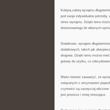
Kolejną zaletą wynajmu długoterm
pod swoje⁤ indywidualne potrzeby, 
okres wynajmu. Dzięki‍ temu można
dostosowanego ‌do własnych ​wym
Dodatkowo, wynajem ⁤długotermino
dodatkowych, takich jak ubezpiecz
drogowa. Dzięki temu ⁤można mieć 
gotowy do użytku, co ⁤zdecydowani
Warto również zauważyć, ⁣że wyn
związanych z utrzymaniem pojazdu
czynności​ są‌ zazwyczaj⁤ wliczon
jest prostsze⁢ i mniej‌ stresujące.