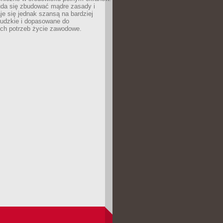
uda się zbudować mądre zasady i
aje się jednak szansą na bardziej
ludzkie i dopasowane do
ych potrzeb życie zawodowe.