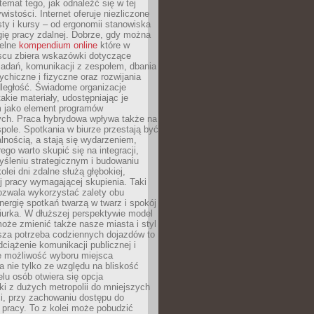
 temat tego, jak odnaleźć się w tej
wistości. Internet oferuje niezliczone
sty i kursy – od ergonomii stanowiska
ię pracy zdalnej. Dobrze, gdy można
telne
kompendium online
które w
scu zbiera wskazówki dotyczące
zadań, komunikacji z zespołem, dbania
ychiczne i fizyczne oraz rozwijania
dległość. Świadome organizacje
takie materiały, udostępniając je
 jako element programów
ych. Praca hybrydowa wpływa także na
spole. Spotkania w biurze przestają być
lnością, a stają się wydarzeniem,
ego warto skupić się na integracji,
śleniu strategicznym i budowaniu
olei dni zdalne służą głębokiej,
j pracy wymagającej skupienia. Taki
pozwala wykorzystać zalety obu
nergię spotkań twarzą w twarz i spokój
urka. W dłuższej perspektywie model
oże zmienić także nasze miasta i styl
sza potrzeba codziennych dojazdów to
ciążenie komunikacji publicznej i
że możliwość wyboru miejsca
 nie tylko ze względu na bliskość
elu osób otwiera się opcja
i z dużych metropolii do mniejszych
i, przy zachowaniu dostępu do
j pracy. To z kolei może pobudzić