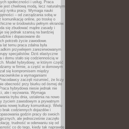
nych społeczności i usług. Praca
e jest chwilową modą, lecz naturalnym
ucji rynku pracy. Wymaga nauki
jętności – od zarządzania sobą w
z komunikację online, po troskę o
chiczne w środowisku pełnym ekranów.
uda się zbudować mądre zasady i
aje się jednak szansą na bardziej
ludzkie i dopasowane do
ych potrzeb życie zawodowe.
a lat temu praca zdalna była
rzadkim przywilejem zarezerwowanym
grupy specjalistów. Dziś elastyczne
ra i domu stało się codziennością w
ach. Model hybrydowy, w którym część
ędzamy w firmie, a część w domowym
azał się kompromisem między
pracowników a wymaganiami
 Pracodawcy zaczęli rozumieć, że liczy
 nie obecność przy biurku od ósmej do
Praca hybrydowa niesie jednak nie
ci, ale i wyzwania. Wymaga
wania trybu dnia, ustalenia na nowo
zy życiem zawodowym a prywatnym
nia nowej kultury komunikacji. Wielu
ło brak codziennych dojazdów i
opasowania godzin pracy do swoich
gicznych, ale jednocześnie zaczęło
lację, trudność w oderwaniu się od
jasność co do tego, kiedy tak naprawdę