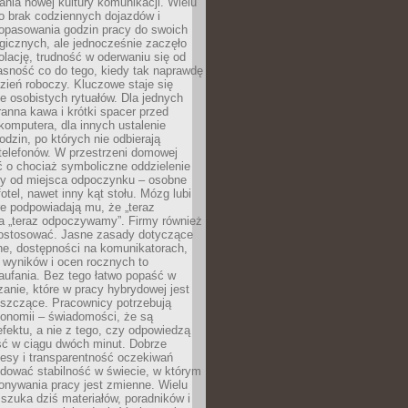
nia nowej kultury komunikacji. Wielu
ło brak codziennych dojazdów i
opasowania godzin pracy do swoich
gicznych, ale jednocześnie zaczęło
lację, trudność w oderwaniu się od
jasność co do tego, kiedy tak naprawdę
zień roboczy. Kluczowe staje się
 osobistych rytuałów. Dla jednych
ranna kawa i krótki spacer przed
omputera, dla innych ustalenie
dzin, po których nie odbierają
telefonów. W przestrzeni domowej
 o chociaż symboliczne oddzielenie
cy od miejsca odpoczynku – osobne
fotel, nawet inny kąt stołu. Mózg lubi
re podpowiadają mu, że „teraz
a „teraz odpoczywamy”. Firmy również
ostosować. Jasne zasady dotyczące
ne, dostępności na komunikatorach,
 wyników i ocen rocznych to
aufania. Bez tego łatwo popaść w
anie, które w pracy hybrydowej jest
iszczące. Pracownicy potrzebują
tonomii – świadomości, że są
 efektu, a nie z tego, czy odpowiedzą
ć w ciągu dwóch minut. Dobrze
esy i transparentność oczekiwań
dować stabilność w świecie, w którym
onywania pracy jest zmienne. Wielu
 szuka dziś materiałów, poradników i