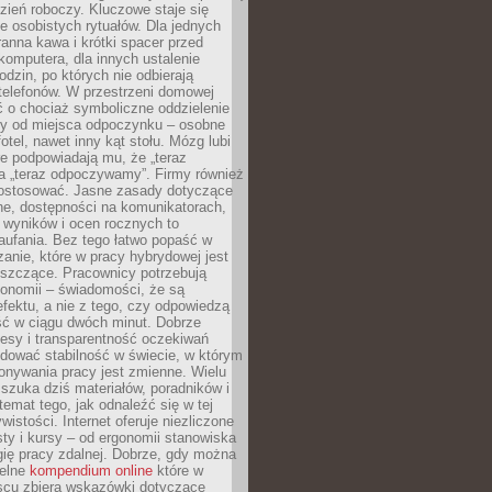
zień roboczy. Kluczowe staje się
 osobistych rytuałów. Dla jednych
ranna kawa i krótki spacer przed
omputera, dla innych ustalenie
dzin, po których nie odbierają
telefonów. W przestrzeni domowej
 o chociaż symboliczne oddzielenie
cy od miejsca odpoczynku – osobne
fotel, nawet inny kąt stołu. Mózg lubi
re podpowiadają mu, że „teraz
a „teraz odpoczywamy”. Firmy również
ostosować. Jasne zasady dotyczące
ne, dostępności na komunikatorach,
 wyników i ocen rocznych to
aufania. Bez tego łatwo popaść w
anie, które w pracy hybrydowej jest
iszczące. Pracownicy potrzebują
tonomii – świadomości, że są
 efektu, a nie z tego, czy odpowiedzą
ć w ciągu dwóch minut. Dobrze
esy i transparentność oczekiwań
dować stabilność w świecie, w którym
onywania pracy jest zmienne. Wielu
 szuka dziś materiałów, poradników i
 temat tego, jak odnaleźć się w tej
wistości. Internet oferuje niezliczone
sty i kursy – od ergonomii stanowiska
ię pracy zdalnej. Dobrze, gdy można
telne
kompendium online
które w
scu zbiera wskazówki dotyczące