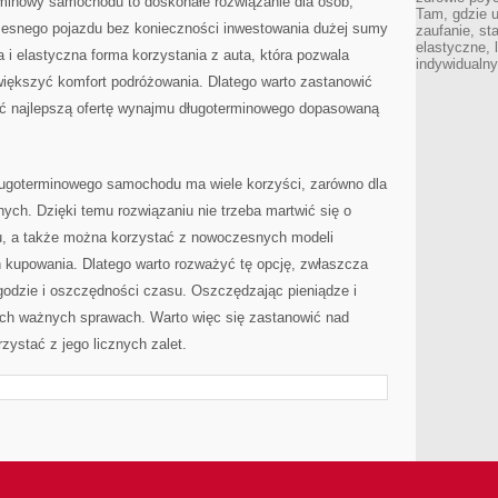
nowy‌ samochodu ‌to doskonałe rozwiązanie dla osób,
Tam, gdzie 
zesnego pojazdu bez ​konieczności inwestowania dużej sumy⁢
zaufanie, st
elastyczne, 
a​ i elastyczna forma korzystania z auta, która pozwala
indywidualn
zwiększyć komfort podróżowania. ⁢Dlatego warto zastanowić
źć najlepszą ofertę wynajmu długoterminowego​ dopasowaną
goterminowego samochodu ma wiele korzyści, zarówno dla
tnych. Dzięki temu ⁤rozwiązaniu nie⁤ trzeba martwić się o
, a także ‍można korzystać z ⁣nowoczesnych modeli
kupowania. ​Dlatego warto rozważyć tę ⁤opcję,⁤ zwłaszcza
odzie i oszczędności ​czasu. Oszczędzając ​pieniądze i‍
ych ważnych sprawach. Warto więc się zastanowić nad
ystać z ⁢jego licznych zalet.