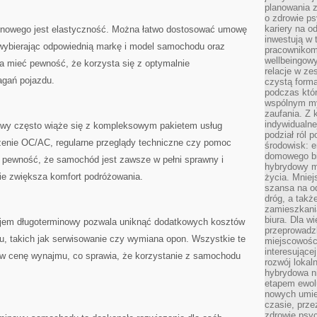
planowania 
o zdrowie ps
kariery na o
inowego jest elastyczność. Można łatwo ⁣dostosować umowę
inwestują w 
wybierając ⁣odpowiednią markę i ‌model samochodu ‍oraz
pracownikom
wellbeingow
 mieć pewność, że korzysta się ⁢z ​optymalnie‌
relacje w ze
agań pojazdu.
czystą forma
podczas któr
wspólnym my
zaufania. Z k
indywidualne
wy często wiąże się ​z kompleksowym pakietem usług
podział ról 
enie⁣ OC/AC, regularne‍ przeglądy techniczne czy pomoc
środowisk: e
domowego bi
pewność,⁢ że samochód jest zawsze ‍w pełni sprawny i⁢
hybrydowy m
e zwiększa komfort ‍podróżowania. ⁣
życia. Mniej
szansa na od
dróg, a tak
zamieszkania
biura. Dla wi
ajem długoterminowy pozwala uniknąć dodatkowych kosztów
przeprowadzk
, takich jak serwisowanie czy wymiana opon. ‌Wszystkie te
miejscowośc
interesujące
e ‍w cenę wynajmu, co sprawia, że‌ korzystanie z samochodu
rozwój lokal
hybrydowa ni
etapem ewol
nowych umie
czasie, prze
zdrowie psy