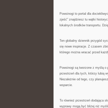
Powsinogi to portal dla dociekliw
zjeść” znajdziesz tu wątki history
lokalnych środków transportu. Dzięk
Ten globalny dziennik przygód sys
się nowe inspiracje. Z czasem zbi
którego można wracać przed każ
Powsinogi są tworzone z myślą o
przestrzeń dla tych, którzy lubią
Niezależnie od tego, czy planujes
wsparcie.
To również przestrzeń dodająca sk
wyprawy mogą być bliżej niż myśli