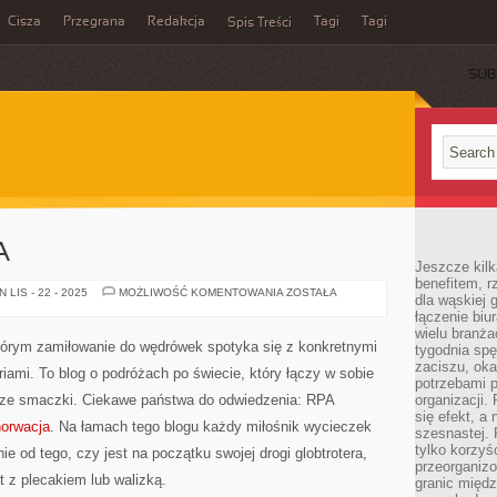
Cisza
Przegrana
Redakcja
Tagi
Tagi
Spis Treści
SUB
A
Jeszcze kilk
benefitem, 
FIDŻI
LIS - 22 - 2025
MOŻLIWOŚĆ KOMENTOWANIA
ZOSTAŁA
dla wąskiej 
I
łączenie biu
INDONEZJA
wielu branż
którym zamiłowanie do wędrówek spotyka się z konkretnymi
tygodnia sp
zaciszu, ok
riami. To blog o podróżach po świecie, który łączy w sobie
potrzebami 
nicze smaczki. Ciekawe państwa do odwiedzenia: RPA
organizacji.
się efekt, a
orwacja
. Na łamach tego blogu każdy miłośnik wycieczek
szesnastej. 
tylko korzyś
nie od tego, czy jest na początku swojej drogi globtrotera,
przeorganizo
t z plecakiem lub walizką.
granic międ