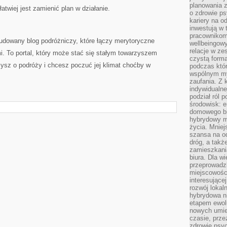
planowania 
łatwiej jest zamienić plan w działanie.
o zdrowie ps
kariery na o
inwestują w 
pracownikom
dowany blog podróżniczy, które łączy merytoryczne
wellbeingow
relacje w ze
mi. To portal, który może stać się stałym towarzyszem
czystą forma
ysz o podróży i chcesz poczuć jej klimat choćby w
podczas któr
wspólnym my
zaufania. Z k
indywidualne
podział ról 
środowisk: e
domowego bi
hybrydowy m
życia. Mniej
szansa na od
dróg, a tak
zamieszkania
biura. Dla wi
przeprowadzk
miejscowośc
interesujące
rozwój lokal
hybrydowa ni
etapem ewol
nowych umie
czasie, prze
zdrowie psy