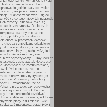
nia nowej kultury komunikacji. Wielu
ło brak codziennych dojazdów i
opasowania godzin pracy do swoich
gicznych, ale jednocześnie zaczęło
lację, trudność w oderwaniu się od
jasność co do tego, kiedy tak naprawdę
zień roboczy. Kluczowe staje się
 osobistych rytuałów. Dla jednych
ranna kawa i krótki spacer przed
omputera, dla innych ustalenie
dzin, po których nie odbierają
telefonów. W przestrzeni domowej
 o chociaż symboliczne oddzielenie
cy od miejsca odpoczynku – osobne
fotel, nawet inny kąt stołu. Mózg lubi
re podpowiadają mu, że „teraz
a „teraz odpoczywamy”. Firmy również
ostosować. Jasne zasady dotyczące
ne, dostępności na komunikatorach,
 wyników i ocen rocznych to
aufania. Bez tego łatwo popaść w
anie, które w pracy hybrydowej jest
iszczące. Pracownicy potrzebują
tonomii – świadomości, że są
 efektu, a nie z tego, czy odpowiedzą
ć w ciągu dwóch minut. Dobrze
esy i transparentność oczekiwań
dować stabilność w świecie, w którym
onywania pracy jest zmienne. Wielu
 szuka dziś materiałów, poradników i