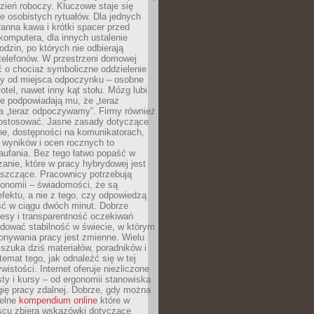
zień roboczy. Kluczowe staje się
 osobistych rytuałów. Dla jednych
ranna kawa i krótki spacer przed
omputera, dla innych ustalenie
dzin, po których nie odbierają
telefonów. W przestrzeni domowej
 o chociaż symboliczne oddzielenie
cy od miejsca odpoczynku – osobne
fotel, nawet inny kąt stołu. Mózg lubi
re podpowiadają mu, że „teraz
a „teraz odpoczywamy”. Firmy również
ostosować. Jasne zasady dotyczące
ne, dostępności na komunikatorach,
 wyników i ocen rocznych to
aufania. Bez tego łatwo popaść w
anie, które w pracy hybrydowej jest
iszczące. Pracownicy potrzebują
tonomii – świadomości, że są
 efektu, a nie z tego, czy odpowiedzą
ć w ciągu dwóch minut. Dobrze
esy i transparentność oczekiwań
dować stabilność w świecie, w którym
onywania pracy jest zmienne. Wielu
 szuka dziś materiałów, poradników i
 temat tego, jak odnaleźć się w tej
wistości. Internet oferuje niezliczone
sty i kursy – od ergonomii stanowiska
ię pracy zdalnej. Dobrze, gdy można
telne
kompendium online
które w
scu zbiera wskazówki dotyczące