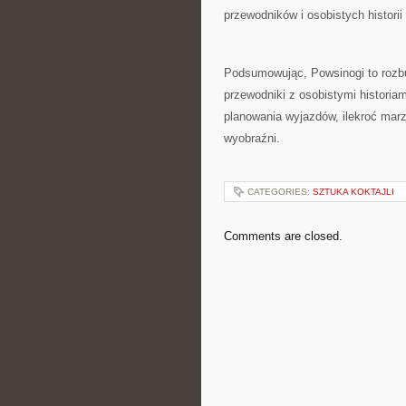
przewodników i osobistych historii 
Podsumowując, Powsinogi to rozbu
przewodniki z osobistymi historia
planowania wyjazdów, ilekroć marz
wyobraźni.
CATEGORIES:
SZTUKA KOKTAJLI
Comments are closed.