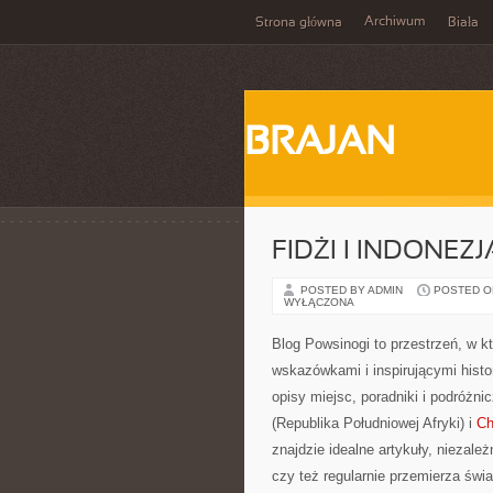
Archiwum
Strona główna
Biała
BRAJAN
FIDŻI I INDONEZJ
POSTED BY ADMIN
POSTED ON 
WYŁĄCZONA
Blog Powsinogi to przestrzeń, w 
wskazówkami i inspirującymi histo
opisy miejsc, poradniki i podróż
(Republika Południowej Afryki) i
Ch
znajdzie idealne artykuły, niezależ
czy też regularnie przemierza świa