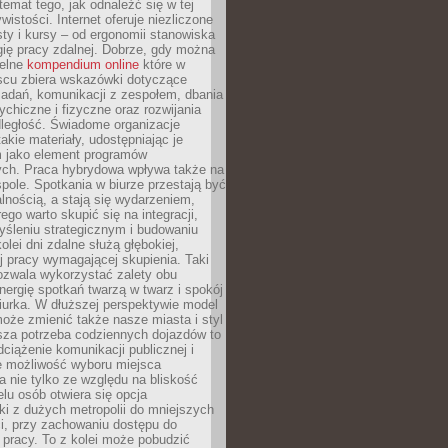
 temat tego, jak odnaleźć się w tej
wistości. Internet oferuje niezliczone
sty i kursy – od ergonomii stanowiska
ię pracy zdalnej. Dobrze, gdy można
telne
kompendium online
które w
scu zbiera wskazówki dotyczące
zadań, komunikacji z zespołem, dbania
ychiczne i fizyczne oraz rozwijania
dległość. Świadome organizacje
takie materiały, udostępniając je
 jako element programów
ych. Praca hybrydowa wpływa także na
spole. Spotkania w biurze przestają być
lnością, a stają się wydarzeniem,
ego warto skupić się na integracji,
śleniu strategicznym i budowaniu
olei dni zdalne służą głębokiej,
j pracy wymagającej skupienia. Taki
pozwala wykorzystać zalety obu
nergię spotkań twarzą w twarz i spokój
urka. W dłuższej perspektywie model
oże zmienić także nasze miasta i styl
sza potrzeba codziennych dojazdów to
ciążenie komunikacji publicznej i
że możliwość wyboru miejsca
 nie tylko ze względu na bliskość
elu osób otwiera się opcja
i z dużych metropolii do mniejszych
i, przy zachowaniu dostępu do
j pracy. To z kolei może pobudzić