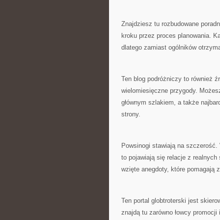
Znajdziesz tu rozbudowane poradni
kroku przez proces planowania. K
dlatego zamiast ogólników otrzy
Ten blog podróżniczy to również ź
wielomiesięczne przygody. Możesz 
głównym szlakiem, a także najbard
strony.
Powsinogi stawiają na szczerość.
to pojawiają się relacje z realnyc
wzięte anegdoty, które pomagają 
Ten portal globtroterski jest ski
znajdą tu zarówno łowcy promocji i