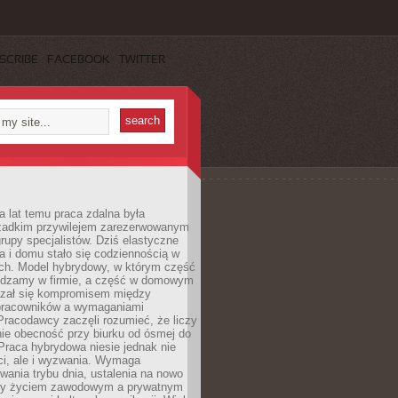
SCRIBE
FACEBOOK
TWITTER
a lat temu praca zdalna była
rzadkim przywilejem zarezerwowanym
grupy specjalistów. Dziś elastyczne
ra i domu stało się codziennością w
ach. Model hybrydowy, w którym część
ędzamy w firmie, a część w domowym
azał się kompromisem między
pracowników a wymaganiami
 Pracodawcy zaczęli rozumieć, że liczy
 nie obecność przy biurku od ósmej do
Praca hybrydowa niesie jednak nie
ci, ale i wyzwania. Wymaga
wania trybu dnia, ustalenia na nowo
zy życiem zawodowym a prywatnym