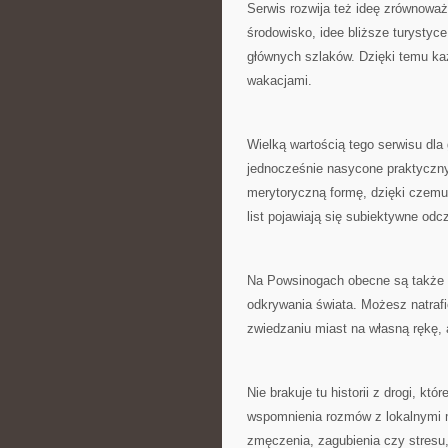
Serwis rozwija też ideę zrównoważ
środowisko, idee bliższe turystyce
głównych szlaków. Dzięki temu ka
wakacjami.
Wielką wartością tego serwisu dla g
jednocześnie nasycone praktycznym
merytoryczną formę, dzięki czem
list pojawiają się subiektywne odc
Na Powsinogach obecne są także 
odkrywania świata. Możesz natrafić
zwiedzaniu miast na własną rękę, 
Nie brakuje tu historii z drogi, kt
wspomnienia rozmów z lokalnymi m
zmęczenia, zagubienia czy stresu,