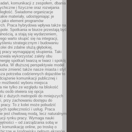
zadań, komunikacji z zespołem, dbania
ychiczne i fizyczne oraz rozwijania
dległość. Świadome organizacje
takie materiały, udostępniając je
 jako element programów
ych. Praca hybrydowa wpływa także na
spole. Spotkania w biurze przestają być
lnością, a stają się wydarzeniem,
ego warto skupić się na integracji,
śleniu strategicznym i budowaniu
olei dni zdalne służą głębokiej,
j pracy wymagającej skupienia. Taki
pozwala wykorzystać zalety obu
nergię spotkań twarzą w twarz i spokój
urka. W dłuższej perspektywie model
oże zmienić także nasze miasta i styl
sza potrzeba codziennych dojazdów to
ciążenie komunikacji publicznej i
że możliwość wyboru miejsca
 nie tylko ze względu na bliskość
elu osób otwiera się opcja
i z dużych metropolii do mniejszych
i, przy zachowaniu dostępu do
j pracy. To z kolei może pobudzić
nych społeczności i usług. Praca
e jest chwilową modą, lecz naturalnym
ucji rynku pracy. Wymaga nauki
jętności – od zarządzania sobą w
z komunikację online, po troskę o
chiczne w środowisku pełnym ekranów.