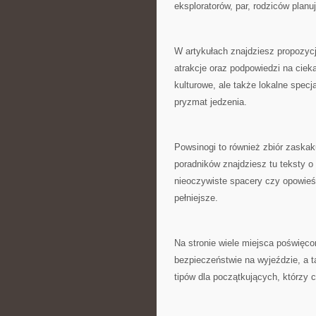
eksploratorów, par, rodziców plan
W artykułach znajdziesz propozycje
atrakcje oraz podpowiedzi na ciek
kulturowe, ale także lokalne specj
pryzmat jedzenia.
Powsinogi to również zbiór zaskak
poradników znajdziesz tu teksty o
nieoczywiste spacery czy opowieśc
pełniejsze.
Na stronie wiele miejsca poświęco
bezpieczeństwie na wyjeździe, a t
tipów dla początkujących, którzy 