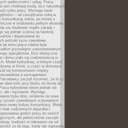
nych społeczności i usług. Praca
e jest chwilową modą, lecz naturalnym
ucji rynku pracy. Wymaga nauki
jętności – od zarządzania sobą w
z komunikację online, po troskę o
chiczne w środowisku pełnym ekranów.
uda się zbudować mądre zasady i
aje się jednak szansą na bardziej
ludzkie i dopasowane do
ych potrzeb życie zawodowe.
a lat temu praca zdalna była
rzadkim przywilejem zarezerwowanym
grupy specjalistów. Dziś elastyczne
ra i domu stało się codziennością w
ach. Model hybrydowy, w którym część
ędzamy w firmie, a część w domowym
azał się kompromisem między
pracowników a wymaganiami
 Pracodawcy zaczęli rozumieć, że liczy
 nie obecność przy biurku od ósmej do
Praca hybrydowa niesie jednak nie
ci, ale i wyzwania. Wymaga
wania trybu dnia, ustalenia na nowo
zy życiem zawodowym a prywatnym
nia nowej kultury komunikacji. Wielu
ło brak codziennych dojazdów i
opasowania godzin pracy do swoich
gicznych, ale jednocześnie zaczęło
lację, trudność w oderwaniu się od
jasność co do tego, kiedy tak naprawdę