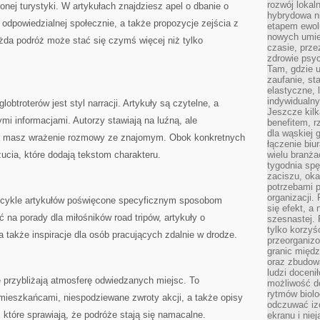
rozwój lokal
onej turystyki. W artykułach znajdziesz apel o dbanie o
hybrydowa ni
 odpowiedzialnej społecznie, a także propozycje zejścia z
etapem ewol
nowych umie
żda podróż może stać się czymś więcej niż tylko
czasie, prze
zdrowie psy
Tam, gdzie 
zaufanie, st
elastyczne, 
indywidualn
lobtroterów jest styl narracji. Artykuły są czytelne, a
Jeszcze kilk
i informacjami. Autorzy stawiają na luźną, ale
benefitem, 
dla wąskiej 
u masz wrażenie rozmowy ze znajomym. Obok konkretnych
łączenie biu
zucia, które dodają tekstom charakteru.
wielu branż
tygodnia sp
zaciszu, ok
potrzebami 
organizacji.
cykle artykułów poświęcone specyficznym sposobom
się efekt, a
 na porady dla miłośników road tripów, artykuły o
szesnastej. 
tylko korzyś
a także inspiracje dla osób pracujących zdalnie w drodze.
przeorganizo
granic międ
oraz zbudowa
ludzi doceni
óre przybliżają atmosferę odwiedzanych miejsc. To
możliwość d
rytmów biolo
ieszkańcami, niespodziewane zwroty akcji, a także opisy
odczuwać izo
 które sprawiają, że podróże stają się namacalne.
ekranu i nie