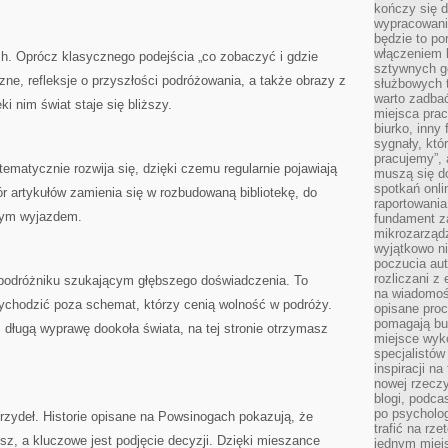
kończy się d
wypracowanie
będzie to po
włączeniem k
ych. Oprócz klasycznego podejścia „co zobaczyć i gdzie
sztywnych go
czne, refleksje o przyszłości podróżowania, a także obrazy z
służbowych 
warto zadbać
i nim świat staje się bliższy.
miejsca pra
biurko, inny 
sygnały, któ
pracujemy”, 
tematycznie rozwija się, dzięki czemu regularnie pojawiają
muszą się d
spotkań onli
ór artykułów zamienia się w rozbudowaną bibliotekę, do
raportowania
dym wyjazdem.
fundament z
mikrozarządz
wyjątkowo n
poczucia au
rozliczani z
 podróżniku szukającym głębszego doświadczenia. To
na wiadomoś
 wychodzić poza schemat, którzy cenią wolność w podróży.
opisane proc
pomagają bu
z długą wyprawę dookoła świata, na tej stronie otrzymasz
miejsce wyk
specjalistów
inspiracji na
nowej rzeczy
blogi, podca
po psycholog
rzydeł. Historie opisane na Powsinogach pokazują, że
trafić na rze
sz, a kluczowe jest podjęcie decyzji. Dzięki mieszance
jednym miej