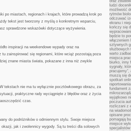
oraz zbudowa
ludzi doceni
możliwość d
rytmów biolo
ki po miastach, regionach i krajach, które prowadzą krok po
odczuwać izo
ażdy tekst jest tworzony z myślą o konkretnym wsparciu,
ekranu i nie
kończy się d
masz sprawdzone wskazówki dotyczące wyżywienia.
wypracowanie
będzie to po
włączeniem k
sztywnych go
ródło inspiracji na weekendowe wypady oraz na
służbowych 
warto zadbać
tu zainspirować się regionami, które wciąż pozostają poza
miejsca pra
ziej znane miasta świata, pokazane z inna niż zwykle
biurko, inny 
sygnały, któ
pracujemy”, 
muszą się d
spotkań onli
raportowania
 W tekstach nie ma tu wyłącznie pocztówkowego obrazu, za
fundament z
mikrozarządz
h sytuacji, praktyczne rady wyciągnięte z błędów oraz z życia
wyjątkowo n
zaoszczędzić czas.
poczucia au
rozliczani z
na wiadomoś
opisane proc
pomagają bu
erowany do podróżników o odmiennym stylu. Swoje miejsce
miejsce wyk
 okazji, jak i zwolennicy wygody. Są tu treści dla solowych
specjalistów