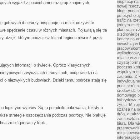
inspiracji na
ujących wyjazd z pociechami oraz grup znajomych.
nowej rzeczy
blogi, podca
po psycholog
trafić na rze
 gotowych itinerarzy, inspiracje na mniej oczywiste
jednym miej
planowania 
awe spędzenie czasu w różnych miastach. Pojawiają się tła
o zdrowie ps
ały, dzięki którym poczujesz klimat regionu również przez
kariery na o
inwestują w 
pracownikom
wellbeingow
relacje w ze
czystą forma
ujących informacji o świecie. Oprócz klasycznych
podczas któr
wspólnym my
 nietypowych zwyczajach i tradycjach, podpowiedzi na
zaufania. Z k
i o niezwykłych budowlach. Dzięki temu podróże stają się
indywidualne
podział ról 
środowisk: e
domowego bi
hybrydowy m
życia. Mniej
no logistyce wypraw. Są tu poradniki pakowania, teksty o
szansa na od
dróg, a tak
akże strategie oszczędzania podczas podróży. Nie brakuje
zamieszkania
chcą zrobić pierwszy krok.
biura. Dla wi
przeprowadzk
miejscowośc
interesujące