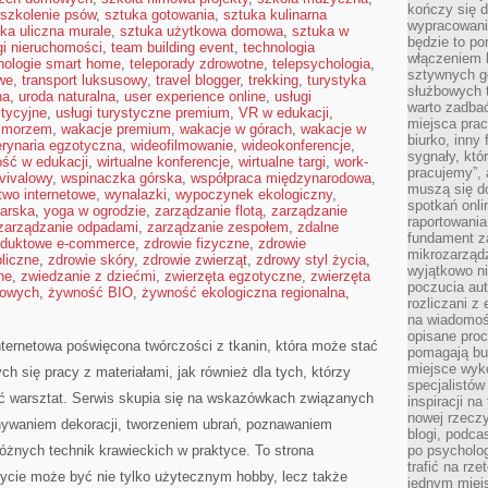
kończy się d
szkolenie psów
,
sztuka gotowania
,
sztuka kulinarna
wypracowanie
ka uliczna murale
,
sztuka użytkowa domowa
,
sztuka w
będzie to po
gi nieruchomości
,
team building event
,
technologia
włączeniem k
nologie smart home
,
teleporady zdrowotne
,
telepsychologia
,
sztywnych go
we
,
transport luksusowy
,
travel blogger
,
trekking
,
turystyka
służbowych 
na
,
uroda naturalna
,
user experience online
,
usługi
warto zadbać
stycyjne
,
usługi turystyczne premium
,
VR w edukacji
,
miejsca pra
d morzem
,
wakacje premium
,
wakacje w górach
,
wakacje w
biurko, inny 
rynaria egzotyczna
,
wideofilmowanie
,
wideokonferencje
,
sygnały, któ
ość w edukacji
,
wirtualne konferencje
,
wirtualne targi
,
work-
pracujemy”, 
vivalowy
,
wspinaczka górska
,
współpraca międzynarodowa
,
muszą się d
wo internetowe
,
wynalazki
,
wypoczynek ekologiczny
,
spotkań onli
arska
,
yoga w ogrodzie
,
zarządzanie flotą
,
zarządzanie
raportowania
zarządzanie odpadami
,
zarządzanie zespołem
,
zdalne
fundament z
roduktowe e-commerce
,
zdrowie fizyczne
,
zdrowie
mikrozarządz
liczne
,
zdrowie skóry
,
zdrowie zwierząt
,
zdrowy styl życia
,
wyjątkowo n
ne
,
zwiedzanie z dziećmi
,
zwierzęta egzotyczne
,
zwierzęta
poczucia au
mowych
,
żywność BIO
,
żywność ekologiczna regionalna
,
rozliczani z
na wiadomoś
opisane proc
internetowa poświęcona twórczości z tkanin, która może stać
pomagają bu
miejsce wyk
ych się pracy z materiałami, jak również dla tych, którzy
specjalistów
ać warsztat. Serwis skupia się na wskazówkach związanych
inspiracji na
nowej rzeczy
nywaniem dekoracji, tworzeniem ubrań, poznawaniem
blogi, podca
óżnych technik krawieckich w praktyce. To strona
po psycholog
trafić na rze
zycie może być nie tylko użytecznym hobby, lecz także
jednym miej