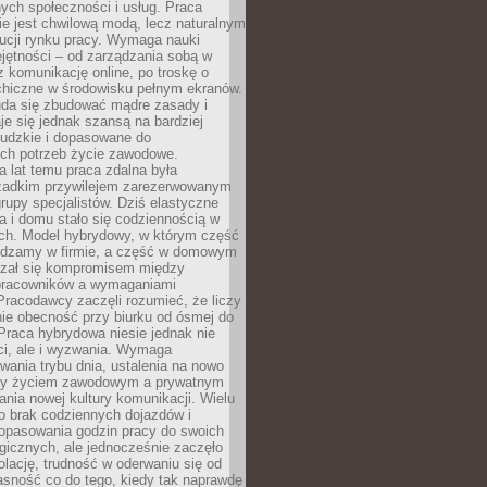
nych społeczności i usług. Praca
e jest chwilową modą, lecz naturalnym
ucji rynku pracy. Wymaga nauki
jętności – od zarządzania sobą w
z komunikację online, po troskę o
chiczne w środowisku pełnym ekranów.
uda się zbudować mądre zasady i
aje się jednak szansą na bardziej
ludzkie i dopasowane do
ych potrzeb życie zawodowe.
a lat temu praca zdalna była
rzadkim przywilejem zarezerwowanym
grupy specjalistów. Dziś elastyczne
ra i domu stało się codziennością w
ach. Model hybrydowy, w którym część
ędzamy w firmie, a część w domowym
azał się kompromisem między
pracowników a wymaganiami
 Pracodawcy zaczęli rozumieć, że liczy
 nie obecność przy biurku od ósmej do
Praca hybrydowa niesie jednak nie
ci, ale i wyzwania. Wymaga
wania trybu dnia, ustalenia na nowo
zy życiem zawodowym a prywatnym
nia nowej kultury komunikacji. Wielu
ło brak codziennych dojazdów i
opasowania godzin pracy do swoich
gicznych, ale jednocześnie zaczęło
lację, trudność w oderwaniu się od
jasność co do tego, kiedy tak naprawdę