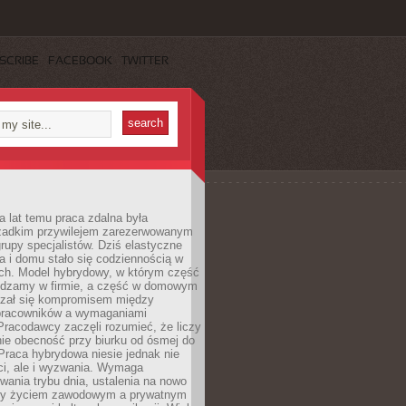
SCRIBE
FACEBOOK
TWITTER
a lat temu praca zdalna była
rzadkim przywilejem zarezerwowanym
grupy specjalistów. Dziś elastyczne
ra i domu stało się codziennością w
ach. Model hybrydowy, w którym część
ędzamy w firmie, a część w domowym
azał się kompromisem między
pracowników a wymaganiami
 Pracodawcy zaczęli rozumieć, że liczy
 nie obecność przy biurku od ósmej do
Praca hybrydowa niesie jednak nie
ci, ale i wyzwania. Wymaga
wania trybu dnia, ustalenia na nowo
zy życiem zawodowym a prywatnym