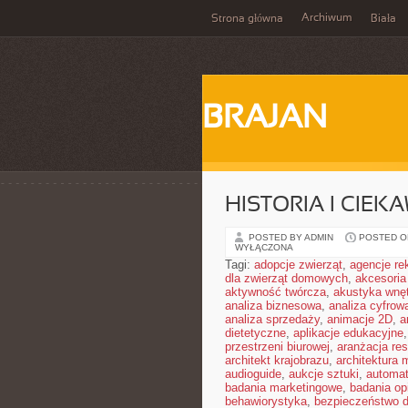
Archiwum
Strona główna
Biała
BRAJAN
HISTORIA I CIEK
POSTED BY ADMIN
POSTED ON
WYŁĄCZONA
Tagi:
adopcje zwierząt
,
agencje r
dla zwierząt domowych
,
akcesoria
aktywność twórcza
,
akustyka wnę
analiza biznesowa
,
analiza cyfrow
analiza sprzedaży
,
animacje 2D
,
a
dietetyczne
,
aplikacje edukacyjne
przestrzeni biurowej
,
aranżacja res
architekt krajobrazu
,
architektura
audioguide
,
aukcje sztuki
,
automa
badania marketingowe
,
badania opi
behawiorystyka
,
bezpieczeństwo