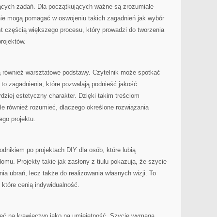
ących zadań. Dla początkujących ważne są zrozumiałe
ronie mogą pomagać w oswojeniu takich zagadnień jak wybór
est częścią większego procesu, który prowadzi do tworzenia
rojektów.
 również warsztatowe podstawy. Czytelnik może spotkać
ą to zagadnienia, które pozwalają podnieść jakość
ziej estetyczny charakter. Dzięki takim treściom
le również rozumieć, dlaczego określone rozwiązania
go projektu.
dnikiem po projektach DIY dla osób, które lubią
omu. Projekty takie jak zasłony z tiulu pokazują, że szycie
ia ubrań, lecz także do realizowania własnych wizji. To
 które cenią indywidualność.
zeć na krawiectwo jako na umiejętność. Szycie wymaga