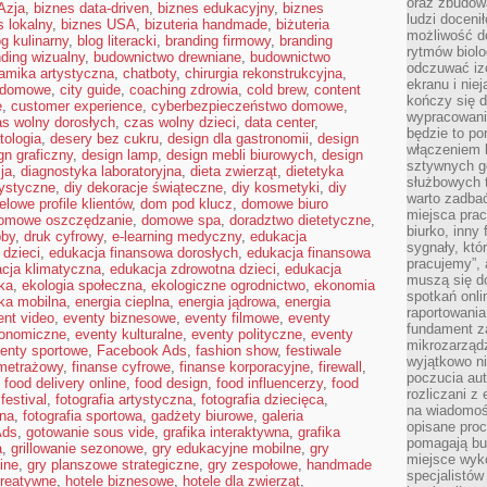
oraz zbudowa
Azja
,
biznes data-driven
,
biznes edukacyjny
,
biznes
ludzi doceni
s lokalny
,
biznes USA
,
bizuteria handmade
,
biżuteria
możliwość d
og kulinarny
,
blog literacki
,
branding firmowy
,
branding
rytmów biolo
ding wizualny
,
budownictwo drewniane
,
budownictwo
odczuwać izo
amika artystyczna
,
chatboty
,
chirurgia rekonstrukcyjna
,
ekranu i nie
a domowe
,
city guide
,
coaching zdrowia
,
cold brew
,
content
kończy się d
e
,
customer experience
,
cyberbezpieczeństwo domowe
,
wypracowanie
s wolny dorosłych
,
czas wolny dzieci
,
data center
,
będzie to po
tologia
,
desery bez cukru
,
design dla gastronomii
,
design
włączeniem k
gn graficzny
,
design lamp
,
design mebli biurowych
,
design
sztywnych go
ja
,
diagnostyka laboratoryjna
,
dieta zwierząt
,
dietetyka
służbowych 
tystyczne
,
diy dekoracje świąteczne
,
diy kosmetyki
,
diy
warto zadbać
elowe profile klientów
,
dom pod klucz
,
domowe biuro
miejsca pra
omowe oszczędzanie
,
domowe spa
,
doradztwo dietetyczne
,
biurko, inny 
bby
,
druk cyfrowy
,
e-learning medyczny
,
edukacja
sygnały, któ
 dzieci
,
edukacja finansowa dorosłych
,
edukacja finansowa
pracujemy”, 
cja klimatyczna
,
edukacja zdrowotna dzieci
,
edukacja
muszą się d
ka
,
ekologia społeczna
,
ekologiczne ogrodnictwo
,
ekonomia
spotkań onli
ika mobilna
,
energia cieplna
,
energia jądrowa
,
energia
raportowania
ent video
,
eventy biznesowe
,
eventy filmowe
,
eventy
fundament z
ronomiczne
,
eventy kulturalne
,
eventy polityczne
,
eventy
mikrozarządz
enty sportowe
,
Facebook Ads
,
fashion show
,
festiwale
wyjątkowo n
ometrażowy
,
finanse cyfrowe
,
finanse korporacyjne
,
firewall
,
poczucia au
,
food delivery online
,
food design
,
food influencerzy
,
food
rozliczani z
festival
,
fotografia artystyczna
,
fotografia dziecięca
,
na wiadomoś
bna
,
fotografia sportowa
,
gadżety biurowe
,
galeria
opisane proc
Ads
,
gotowanie sous vide
,
grafika interaktywna
,
grafika
pomagają bu
a
,
grillowanie sezonowe
,
gry edukacyjne mobilne
,
gry
miejsce wyk
ine
,
gry planszowe strategiczne
,
gry zespołowe
,
handmade
specjalistów
reatywne
,
hotele biznesowe
,
hotele dla zwierząt
,