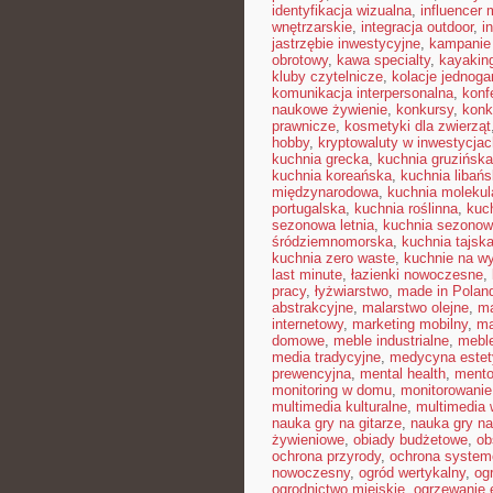
identyfikacja wizualna
,
influencer
wnętrzarskie
,
integracja outdoor
,
i
jastrzębie inwestycyjne
,
kampanie
obrotowy
,
kawa specialty
,
kayakin
kluby czytelnicze
,
kolacje jednog
komunikacja interpersonalna
,
konf
naukowe żywienie
,
konkursy
,
konk
prawnicze
,
kosmetyki dla zwierząt
hobby
,
kryptowaluty w inwestycjac
kuchnia grecka
,
kuchnia gruzińska
kuchnia koreańska
,
kuchnia libań
międzynarodowa
,
kuchnia molekul
portugalska
,
kuchnia roślinna
,
kuc
sezonowa letnia
,
kuchnia sezono
śródziemnomorska
,
kuchnia tajsk
kuchnia zero waste
,
kuchnie na w
last minute
,
łazienki nowoczesne
,
pracy
,
łyżwiarstwo
,
made in Polan
abstrakcyjne
,
malarstwo olejne
,
ma
internetowy
,
marketing mobilny
,
ma
domowe
,
meble industrialne
,
mebl
media tradycyjne
,
medycyna estet
prewencyjna
,
mental health
,
mento
monitoring w domu
,
monitorowani
multimedia kulturalne
,
multimedia 
nauka gry na gitarze
,
nauka gry na
żywieniowe
,
obiady budżetowe
,
ob
ochrona przyrody
,
ochrona syste
nowoczesny
,
ogród wertykalny
,
og
ogrodnictwo miejskie
,
ogrzewanie 