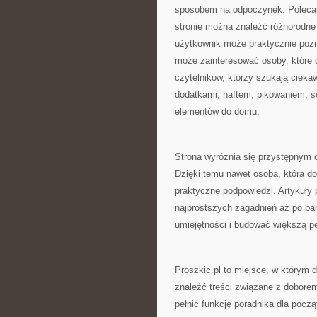
sposobem na odpoczynek. Poleca
stronie można znaleźć różnorodne 
użytkownik może praktycznie pozna
może zainteresować osoby, które c
czytelników, którzy szukają cieka
dodatkami, haftem, pikowaniem, 
elementów do domu.
Strona wyróżnia się przystępnym 
Dzięki temu nawet osoba, która do
praktyczne podpowiedzi. Artykuły 
najprostszych zagadnień aż po bard
umiejętności i budować większą p
Proszkic.pl to miejsce, w którym 
znaleźć treści związane z doborem
pełnić funkcję poradnika dla pocz