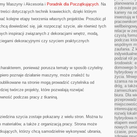
planowania 
my Maszyny i Akcesoria i
Poradnik dla Początkujących
. Na
o zdrowie ps
treści dotyczących technik krawieckich, dzięki którym
kariery na o
inwestują w 
ć kolejne etapy tworzenia własnych projektów. Proszkic.pl
pracownikom
hcą dowiedzieć się, jak rozpocząć szycie, ale również tych
wellbeingow
relacje w ze
wych inspiracji związanych z dekoracjami wnętrz, modą,
czystą forma
podczas któr
ściegami dekoracyjnymi czy szyciem praktycznych
wspólnym my
zaufania. Z k
indywidualne
podział ról 
środowisk: e
domowego bi
charakterem, ponieważ porusza tematy w sposób czytelny.
hybrydowy m
piero poznaje działanie maszyny, może znaleźć tu
życia. Mniej
szansa na od
publikowane na stronie mogą prowadzić czytelnika od
dróg, a tak
ziej twórcze projekty, które pozwalają rozwijać
zamieszkania
biura. Dla wi
ewność podczas pracy z tkaniną.
przeprowadzk
miejscowośc
interesujące
rozwój lokal
dziedzina szycia zostaje pokazany z wielu stron. Można tu
hybrydowa ni
etapem ewol
 materiałów, a także z organizacją pracy. Strona może
nowych umie
ątkujących, którzy chcą samodzielnie wykonywać ubrania,
czasie, prze
zdrowie psy