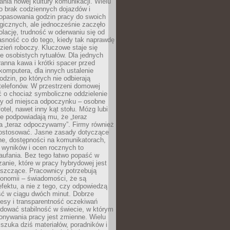
nia nowej kultury komunikacji. Wielu
ło brak codziennych dojazdów i
opasowania godzin pracy do swoich
gicznych, ale jednocześnie zaczęło
lację, trudność w oderwaniu się od
jasność co do tego, kiedy tak naprawdę
zień roboczy. Kluczowe staje się
 osobistych rytuałów. Dla jednych
ranna kawa i krótki spacer przed
omputera, dla innych ustalenie
dzin, po których nie odbierają
telefonów. W przestrzeni domowej
 o chociaż symboliczne oddzielenie
cy od miejsca odpoczynku – osobne
fotel, nawet inny kąt stołu. Mózg lubi
re podpowiadają mu, że „teraz
a „teraz odpoczywamy”. Firmy również
ostosować. Jasne zasady dotyczące
ne, dostępności na komunikatorach,
 wyników i ocen rocznych to
aufania. Bez tego łatwo popaść w
anie, które w pracy hybrydowej jest
iszczące. Pracownicy potrzebują
tonomii – świadomości, że są
 efektu, a nie z tego, czy odpowiedzą
ć w ciągu dwóch minut. Dobrze
esy i transparentność oczekiwań
dować stabilność w świecie, w którym
onywania pracy jest zmienne. Wielu
 szuka dziś materiałów, poradników i