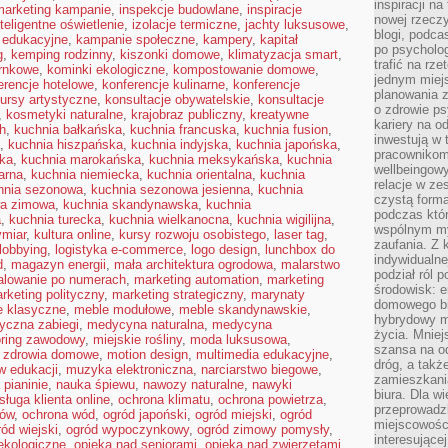
inspiracji na
 marketing kampanie
,
inspekcje budowlane
,
inspiracje
nowej rzeczy
nteligentne oświetlenie
,
izolacje termiczne
,
jachty luksusowe
,
blogi, podca
 edukacyjne
,
kampanie społeczne
,
kampery
,
kapitał
po psycholog
g
,
kemping rodzinny
,
kiszonki domowe
,
klimatyzacja smart
,
trafić na rze
arnkowe
,
kominki ekologiczne
,
kompostowanie domowe
,
jednym miej
erencje hotelowe
,
konferencje kulinarne
,
konferencje
planowania 
ursy artystyczne
,
konsultacje obywatelskie
,
konsultacje
o zdrowie ps
,
kosmetyki naturalne
,
krajobraz publiczny
,
kreatywne
kariery na o
h
,
kuchnia bałkańska
,
kuchnia francuska
,
kuchnia fusion
,
inwestują w 
,
kuchnia hiszpańska
,
kuchnia indyjska
,
kuchnia japońska
,
pracownikom
ska
,
kuchnia marokańska
,
kuchnia meksykańska
,
kuchnia
wellbeingow
arna
,
kuchnia niemiecka
,
kuchnia orientalna
,
kuchnia
relacje w ze
hnia sezonowa
,
kuchnia sezonowa jesienna
,
kuchnia
czystą forma
wa zimowa
,
kuchnia skandynawska
,
kuchnia
podczas któr
a
,
kuchnia turecka
,
kuchnia wielkanocna
,
kuchnia wigilijna
,
wspólnym my
ymiar
,
kultura online
,
kursy rozwoju osobistego
,
laser tag
,
zaufania. Z k
lobbying
,
logistyka e-commerce
,
logo design
,
lunchbox do
indywidualne
d
,
magazyn energii
,
mała architektura ogrodowa
,
malarstwo
podział ról 
lowanie po numerach
,
marketing automation
,
marketing
środowisk: e
rketing polityczny
,
marketing strategiczny
,
marynaty
domowego bi
e klasyczne
,
meble modułowe
,
meble skandynawskie
,
hybrydowy m
yczna zabiegi
,
medycyna naturalna
,
medycyna
życia. Mniej
ring zawodowy
,
miejskie rośliny
,
moda luksusowa
,
szansa na od
e zdrowia domowe
,
motion design
,
multimedia edukacyjne
,
dróg, a tak
w edukacji
,
muzyka elektroniczna
,
narciarstwo biegowe
,
zamieszkania
 pianinie
,
nauka śpiewu
,
nawozy naturalne
,
nawyki
biura. Dla wi
sługa klienta online
,
ochrona klimatu
,
ochrona powietrza
,
przeprowadzk
mów
,
ochrona wód
,
ogród japoński
,
ogród miejski
,
ogród
miejscowośc
ród wiejski
,
ogród wypoczynkowy
,
ogród zimowy pomysły
,
interesujące
ekologiczne
,
opieka nad seniorami
,
opieka nad zwierzętami