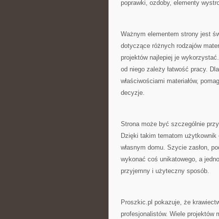
poprawki, ozdoby, elementy wystro
Ważnym elementem strony jest świ
dotyczące różnych rodzajów materi
projektów najlepiej je wykorzyst
od niego zależy łatwość pracy. Dl
właściwościami materiałów, poma
decyzje.
Strona może być szczególnie przy
Dzięki takim tematom użytkownik
własnym domu. Szycie zasłon, po
wykonać coś unikatowego, a jedn
przyjemny i użyteczny sposób.
Proszkic.pl pokazuje, że krawiec
profesjonalistów. Wiele projektów 