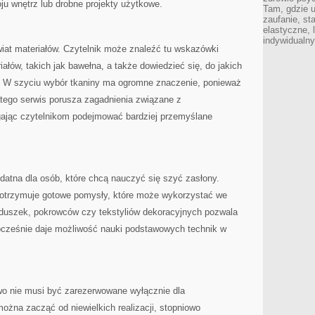
ju wnętrz lub drobne projekty użytkowe.
Tam, gdzie 
zaufanie, st
elastyczne, 
indywidualn
at materiałów. Czytelnik może znaleźć tu wskazówki
ałów, takich jak bawełna, a także dowiedzieć się, do jakich
ać. W szyciu wybór tkaniny ma ogromne znaczenie, ponieważ
atego serwis porusza zagadnienia związane z
gając czytelnikom podejmować bardziej przemyślane
datna dla osób, które chcą nauczyć się szyć zasłony.
 otrzymuje gotowe pomysły, które może wykorzystać we
duszek, pokrowców czy tekstyliów dekoracyjnych pozwala
ocześnie daje możliwość nauki podstawowych technik w
two nie musi być zarezerwowane wyłącznie dla
można zacząć od niewielkich realizacji, stopniowo