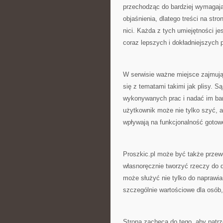
przechodząc do bardziej wymagaj
objaśnienia, dlatego treści na st
nici. Każda z tych umiejętności j
coraz lepszych i dokładniejszych p
W serwisie ważne miejsce zajmują
się z tematami takimi jak plisy. S
wykonywanych prac i nadać im bard
użytkownik może nie tylko szyć, a
wpływają na funkcjonalność gotowe
Proszkic.pl może być także przewo
własnoręcznie tworzyć rzeczy do d
może służyć nie tylko do naprawian
szczególnie wartościowe dla osób,
Strona zachęca do tego, aby patr