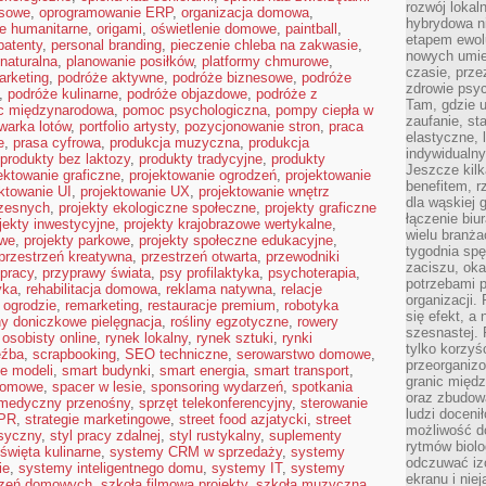
rozwój lokal
esowe
,
oprogramowanie ERP
,
organizacja domowa
,
hybrydowa ni
je humanitarne
,
origami
,
oświetlenie domowe
,
paintball
,
etapem ewol
patenty
,
personal branding
,
pieczenie chleba na zakwasie
,
nowych umie
 naturalna
,
planowanie posiłków
,
platformy chmurowe
,
czasie, prze
arketing
,
podróże aktywne
,
podróże biznesowe
,
podróże
zdrowie psy
,
podróże kulinarne
,
podróże objazdowe
,
podróże z
Tam, gdzie 
 międzynarodowa
,
pomoc psychologiczna
,
pompy ciepła w
zaufanie, st
warka lotów
,
portfolio artysty
,
pozycjonowanie stron
,
praca
elastyczne, 
e
,
prasa cyfrowa
,
produkcja muzyczna
,
produkcja
indywidualn
produkty bez laktozy
,
produkty tradycyjne
,
produkty
Jeszcze kilk
ektowanie graficzne
,
projektowanie ogrodzeń
,
projektowanie
benefitem, 
ktowanie UI
,
projektowanie UX
,
projektowanie wnętrz
dla wąskiej 
zesnych
,
projekty ekologiczne społeczne
,
projekty graficzne
łączenie biu
jekty inwestycyjne
,
projekty krajobrazowe wertykalne
,
wielu branż
owe
,
projekty parkowe
,
projekty społeczne edukacyjne
,
tygodnia sp
przestrzeń kreatywna
,
przestrzeń otwarta
,
przewodniki
zaciszu, ok
 pracy
,
przyprawy świata
,
psy profilaktyka
,
psychoterapia
,
potrzebami 
yka
,
rehabilitacja domowa
,
reklama natywna
,
relacje
organizacji.
 ogrodzie
,
remarketing
,
restauracje premium
,
robotyka
się efekt, a
ny doniczkowe pielęgnacja
,
rośliny egzotyczne
,
rowery
szesnastej. 
 osobisty online
,
rynek lokalny
,
rynek sztuki
,
rynki
tylko korzyś
eźba
,
scrapbooking
,
SEO techniczne
,
serowarstwo domowe
,
przeorganizo
ie modeli
,
smart budynki
,
smart energia
,
smart transport
,
granic międ
domowe
,
spacer w lesie
,
sponsoring wydarzeń
,
spotkania
oraz zbudowa
 medyczny przenośny
,
sprzęt telekonferencyjny
,
sterowanie
ludzi doceni
 PR
,
strategie marketingowe
,
street food azjatycki
,
street
możliwość d
asyczny
,
styl pracy zdalnej
,
styl rustykalny
,
suplementy
rytmów biolo
święta kulinarne
,
systemy CRM w sprzedaży
,
systemy
odczuwać izo
ie
,
systemy inteligentnego domu
,
systemy IT
,
systemy
ekranu i nie
czeń domowych
,
szkoła filmowa projekty
,
szkoła muzyczna
,