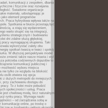
zadań, komunikacji z zespołem, dbania
ychiczne i fizyczne oraz rozwijania
dległość. Świadome organizacje
takie materiały, udostępniając je
 jako element programów
ych. Praca hybrydowa wpływa także na
spole. Spotkania w biurze przestają być
lnością, a stają się wydarzeniem,
ego warto skupić się na integracji,
śleniu strategicznym i budowaniu
olei dni zdalne służą głębokiej,
j pracy wymagającej skupienia. Taki
pozwala wykorzystać zalety obu
nergię spotkań twarzą w twarz i spokój
urka. W dłuższej perspektywie model
oże zmienić także nasze miasta i styl
sza potrzeba codziennych dojazdów to
ciążenie komunikacji publicznej i
że możliwość wyboru miejsca
 nie tylko ze względu na bliskość
elu osób otwiera się opcja
i z dużych metropolii do mniejszych
i, przy zachowaniu dostępu do
j pracy. To z kolei może pobudzić
nych społeczności i usług. Praca
e jest chwilową modą, lecz naturalnym
ucji rynku pracy. Wymaga nauki
jętności – od zarządzania sobą w
z komunikację online, po troskę o
chiczne w środowisku pełnym ekranów.