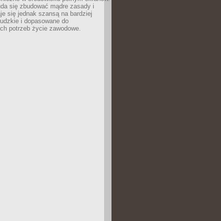
uda się zbudować mądre zasady i
aje się jednak szansą na bardziej
ludzkie i dopasowane do
ych potrzeb życie zawodowe.