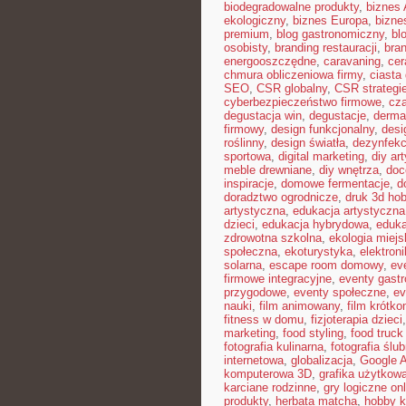
biodegradowalne produkty
,
biznes 
ekologiczny
,
biznes Europa
,
bizne
premium
,
blog gastronomiczny
,
bl
osobisty
,
branding restauracji
,
bran
energooszczędne
,
caravaning
,
cer
chmura obliczeniowa firmy
,
ciast
SEO
,
CSR globalny
,
CSR strategi
cyberbezpieczeństwo firmowe
,
cza
degustacja win
,
degustacje
,
derma
firmowy
,
design funkcjonalny
,
desi
roślinny
,
design światła
,
dezynfekc
sportowa
,
digital marketing
,
diy ar
meble drewniane
,
diy wnętrza
,
doc
inspiracje
,
domowe fermentacje
,
d
doradztwo ogrodnicze
,
druk 3d ho
artystyczna
,
edukacja artystyczna
dzieci
,
edukacja hybrydowa
,
eduka
zdrowotna szkolna
,
ekologia miejs
społeczna
,
ekoturystyka
,
elektron
solarna
,
escape room domowy
,
ev
firmowe integracyjne
,
eventy gast
przygodowe
,
eventy społeczne
,
ev
nauki
,
film animowany
,
film krótk
fitness w domu
,
fizjoterapia dzieci
marketing
,
food styling
,
food truck 
fotografia kulinarna
,
fotografia ślu
internetowa
,
globalizacja
,
Google 
komputerowa 3D
,
grafika użytkow
karciane rodzinne
,
gry logiczne onl
produkty
,
herbata matcha
,
hobby k