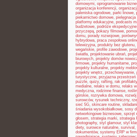
domowymi
,
oprogramowanie bizn
organizacja konferencji
,
organizac
paleniska ogrodowe
,
parki linowe
,
piekarnictwo domowe
,
pielęgnacja
platformy edukacyjne
,
podcasts m
budżetowe
,
podróże ekspedycyjne
przyczepą
,
pokazy filmowe
,
pomoc
domu
,
porady rozwojowe
,
porówny
hybrydowa
,
praca zespołowa onlin
telewizyjna
,
produkty bez glutenu
,
wegańskie
,
profile zawodowe
,
proj
światła
,
projektowanie ubrań
,
proje
biurowych
,
projekty domów nowoc
firmowe
,
projekty humanitarne
,
pro
projekty kulturalne
,
projekty mebl
projekty wnętrz
,
przechowywanie
,
turystyczne
,
przyjazna przestrzeń
puzzle
,
quizy
,
rafting
,
rak profilakt
medialne
,
relaks w domu
,
relaks w
medyczna
,
rodzinne finanse
,
rośli
górskie
,
rozrywka domowa
,
rozwój
surowców
,
rysunek techniczny
,
rz
sieć 5G
,
skincare routine
,
składan
śniadania wysokobiałkowe
,
sosy 
networkingowe biznesowe
,
sprzęt
głosem
,
strategia marki
,
strategia
photography
,
styl glamour
,
styl kl
diety
,
surowce naturalne
,
survival
,
dokumentów
,
systemy ERP w firm
nawadniające
,
systemy zabezpie