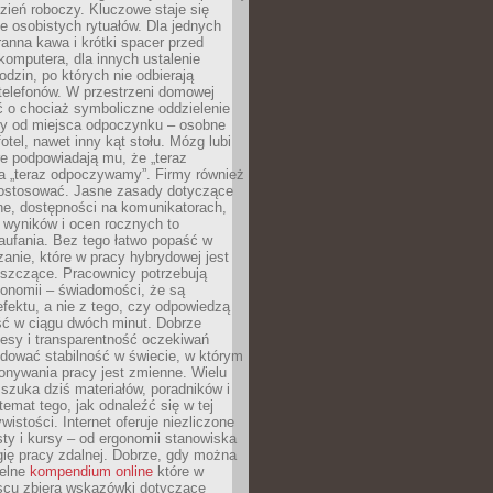
zień roboczy. Kluczowe staje się
 osobistych rytuałów. Dla jednych
ranna kawa i krótki spacer przed
omputera, dla innych ustalenie
dzin, po których nie odbierają
telefonów. W przestrzeni domowej
 o chociaż symboliczne oddzielenie
cy od miejsca odpoczynku – osobne
fotel, nawet inny kąt stołu. Mózg lubi
re podpowiadają mu, że „teraz
a „teraz odpoczywamy”. Firmy również
ostosować. Jasne zasady dotyczące
ne, dostępności na komunikatorach,
 wyników i ocen rocznych to
aufania. Bez tego łatwo popaść w
anie, które w pracy hybrydowej jest
iszczące. Pracownicy potrzebują
tonomii – świadomości, że są
 efektu, a nie z tego, czy odpowiedzą
ć w ciągu dwóch minut. Dobrze
esy i transparentność oczekiwań
dować stabilność w świecie, w którym
onywania pracy jest zmienne. Wielu
 szuka dziś materiałów, poradników i
 temat tego, jak odnaleźć się w tej
wistości. Internet oferuje niezliczone
sty i kursy – od ergonomii stanowiska
ię pracy zdalnej. Dobrze, gdy można
telne
kompendium online
które w
scu zbiera wskazówki dotyczące