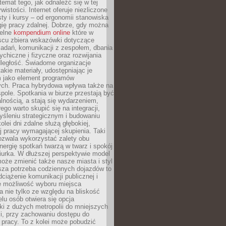
 temat tego, jak odnaleźć się w tej
wistości. Internet oferuje niezliczone
sty i kursy – od ergonomii stanowiska
ię pracy zdalnej. Dobrze, gdy można
telne
kompendium online
które w
scu zbiera wskazówki dotyczące
zadań, komunikacji z zespołem, dbania
ychiczne i fizyczne oraz rozwijania
dległość. Świadome organizacje
takie materiały, udostępniając je
 jako element programów
ych. Praca hybrydowa wpływa także na
spole. Spotkania w biurze przestają być
lnością, a stają się wydarzeniem,
ego warto skupić się na integracji,
śleniu strategicznym i budowaniu
olei dni zdalne służą głębokiej,
j pracy wymagającej skupienia. Taki
pozwala wykorzystać zalety obu
nergię spotkań twarzą w twarz i spokój
urka. W dłuższej perspektywie model
oże zmienić także nasze miasta i styl
sza potrzeba codziennych dojazdów to
ciążenie komunikacji publicznej i
że możliwość wyboru miejsca
 nie tylko ze względu na bliskość
elu osób otwiera się opcja
i z dużych metropolii do mniejszych
i, przy zachowaniu dostępu do
j pracy. To z kolei może pobudzić