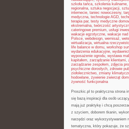
szkoła tańca
,
szkolenia kulinarne
,
regionalna
,
sztuka negocjacji
,
sztu
internecie
,
taniec nowoczesny
,
tar
medyczna
,
technologie AGD
,
tech
terapia par
,
testy medyczne domo
ekstremalna
,
twórczość artystycz
cateringowe premium
,
usługi inwe
wakacje egzotyczne
,
wakacje na
Polsce
,
webdesign
,
wernisaż
,
wete
wirtualizacja
,
wirtualna rzeczywist
life balance w domu
,
workshop sur
wydarzenia edukacyjne
,
wydawnict
wyposażenie ogrodu
,
wystawa mal
kapitałem
,
zarządzanie klientami
,
zarządzanie zespołem
,
zdjęcia p
psychiczne dorosłych
,
zdrowie pub
ziołolecznictwo
,
zmiany klimatycz
hodowlane
,
żywienie zwierząt do
żywność funkcjonalna
Proszkic.pl to praktyczna strona 
się bazą inspiracji dla osób ucząc
mają już praktykę i chcą poszerz
z szyciem, doborem tkanin, wyko
narzędzi oraz wykorzystywaniem r
tematyczna, który pokazuje, że s