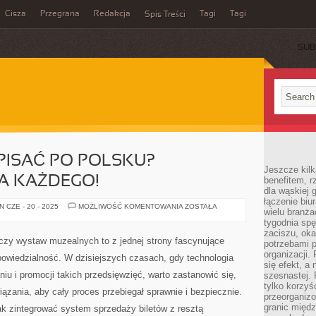
Cisza
Przegrana
Redakcja
Tagi
Tagi
Spis Treści
SUB
PISAĆ PO POLSKU?
Jeszcze kilk
A KAŻDEGO!
benefitem, 
dla wąskiej 
łączenie biu
JAK
 CZE - 20 - 2025
MOŻLIWOŚĆ KOMENTOWANIA
ZOSTAŁA
wielu branż
POPRAWNIE
PISAĆ
tygodnia sp
PO
zaciszu, ok
POLSKU?
czy wystaw muzealnych to z jednej strony fascynujące
potrzebami 
PRZEWODNIK
DLA
organizacji.
powiedzialność. W dzisiejszych czasach, gdy technologia
KAŻDEGO!
się efekt, a
iu i promocji takich przedsięwzięć, warto zastanowić się,
szesnastej. 
tylko korzyś
zania, aby cały proces przebiegał sprawnie i bezpiecznie.
przeorganizo
granic międ
jak zintegrować system sprzedaży biletów z resztą