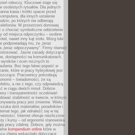
zień roboczy. Kluczowe staje się
 osobistych rytuałów. Dla jednych
ranna kawa i krótki spacer przed
omputera, dla innych ustalenie
dzin, po których nie odbierają
telefonów. W przestrzeni domowej
 o chociaż symboliczne oddzielenie
cy od miejsca odpoczynku – osobne
fotel, nawet inny kąt stołu. Mózg lubi
re podpowiadają mu, że „teraz
a „teraz odpoczywamy”. Firmy również
ostosować. Jasne zasady dotyczące
ne, dostępności na komunikatorach,
 wyników i ocen rocznych to
aufania. Bez tego łatwo popaść w
anie, które w pracy hybrydowej jest
iszczące. Pracownicy potrzebują
tonomii – świadomości, że są
 efektu, a nie z tego, czy odpowiedzą
ć w ciągu dwóch minut. Dobrze
esy i transparentność oczekiwań
dować stabilność w świecie, w którym
onywania pracy jest zmienne. Wielu
 szuka dziś materiałów, poradników i
 temat tego, jak odnaleźć się w tej
wistości. Internet oferuje niezliczone
sty i kursy – od ergonomii stanowiska
ię pracy zdalnej. Dobrze, gdy można
telne
kompendium online
które w
scu zbiera wskazówki dotyczące