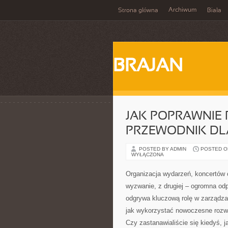
Archiwum
Strona główna
Biała
BRAJAN
JAK POPRAWNIE 
PRZEWODNIK DL
POSTED BY ADMIN
POSTED ON
WYŁĄCZONA
Organizacja wydarzeń, koncertów 
wyzwanie, z drugiej – ogromna od
odgrywa kluczową rolę w zarządzan
jak wykorzystać nowoczesne rozwią
Czy zastanawialiście się kiedyś, 