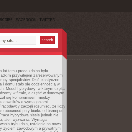
SCRIBE
FACEBOOK
TWITTER
a lat temu praca zdalna była
rzadkim przywilejem zarezerwowanym
grupy specjalistów. Dziś elastyczne
ra i domu stało się codziennością w
ach. Model hybrydowy, w którym część
ędzamy w firmie, a część w domowym
azał się kompromisem między
pracowników a wymaganiami
 Pracodawcy zaczęli rozumieć, że liczy
 nie obecność przy biurku od ósmej do
Praca hybrydowa niesie jednak nie
ci, ale i wyzwania. Wymaga
wania trybu dnia, ustalenia na nowo
zy życiem zawodowym a prywatnym