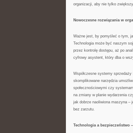
organizacji, aby nie tylko zwięks
Nowoczesne rozwiązania w organ
Ważne jest, by pomyśleć o tym, 
Technologia może być naszym soju
przez kontrolę dostępu, aż po ana
cyfrowy asystent, który dba o wsz
Współczesne systemy sprzedaży bi
skomplikowane narzędzia umożliwia
społecznościowymi czy systemami 
na zmiany w planie wydarzenia cz
jak dobrze naoliwiona maszyna – j
bez zarzutu.
Technologia a bezpieczeństwo –