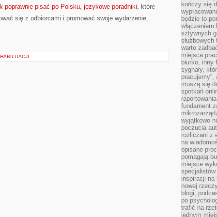
kończy się d
ak poprawnie pisać po Polsku, językowe poradniki
, które
wypracowanie
ować się z odbiorcami i promować swoje wydarzenie.
będzie to po
włączeniem k
sztywnych go
służbowych 
warto zadbać
miejsca pra
ABILITACJI
biurko, inny 
sygnały, któ
pracujemy”, 
muszą się d
spotkań onli
raportowania
fundament z
mikrozarządz
wyjątkowo n
poczucia au
rozliczani z
na wiadomoś
opisane proc
pomagają bu
miejsce wyk
specjalistów
inspiracji na
nowej rzeczy
blogi, podca
po psycholog
trafić na rze
jednym miej