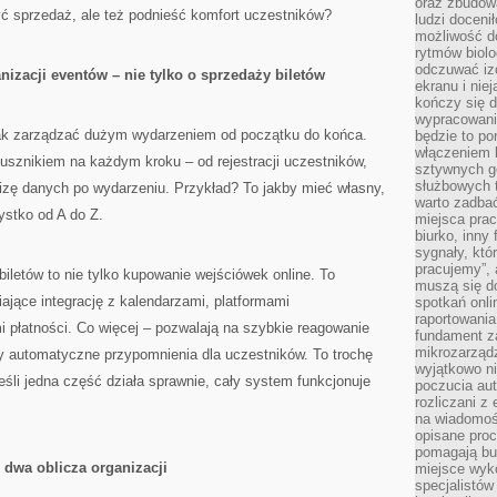
oraz zbudowa
zyć sprzedaż, ale też podnieść komfort uczestników?
ludzi doceni
możliwość d
rytmów biolo
odczuwać izo
izacji eventów – nie tylko o sprzedaży biletów
ekranu i nie
kończy się d
wypracowanie
jak zarządzać dużym wydarzeniem od początku do końca.
będzie to po
włączeniem k
sznikiem na każdym kroku – od rejestracji uczestników,
sztywnych go
służbowych 
lizę danych po wydarzeniu. Przykład? To jakby mieć własny,
warto zadbać
ystko od A do Z.
miejsca pra
biurko, inny 
sygnały, któ
pracujemy”, 
letów to nie tylko kupowanie wejściówek online. To
muszą się d
jące integrację z kalendarzami, platformami
spotkań onli
raportowania
płatności. Co więcej – pozwalają na szybkie reagowanie
fundament z
mikrozarządz
y automatyczne przypomnienia dla uczestników. To trochę
wyjątkowo n
eśli jedna część działa sprawnie, cały system funkcjonuje
poczucia au
rozliczani z
na wiadomoś
opisane proc
pomagają bu
 dwa oblicza organizacji
miejsce wyk
specjalistów