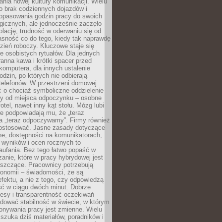
nia nowej kultury komunikacji. Wielu
ło brak codziennych dojazdów i
opasowania godzin pracy do swoich
gicznych, ale jednocześnie zaczęło
lację, trudność w oderwaniu się od
jasność co do tego, kiedy tak naprawdę
zień roboczy. Kluczowe staje się
 osobistych rytuałów. Dla jednych
ranna kawa i krótki spacer przed
omputera, dla innych ustalenie
dzin, po których nie odbierają
telefonów. W przestrzeni domowej
 o chociaż symboliczne oddzielenie
cy od miejsca odpoczynku – osobne
fotel, nawet inny kąt stołu. Mózg lubi
re podpowiadają mu, że „teraz
a „teraz odpoczywamy”. Firmy również
ostosować. Jasne zasady dotyczące
ne, dostępności na komunikatorach,
 wyników i ocen rocznych to
aufania. Bez tego łatwo popaść w
anie, które w pracy hybrydowej jest
iszczące. Pracownicy potrzebują
tonomii – świadomości, że są
 efektu, a nie z tego, czy odpowiedzą
ć w ciągu dwóch minut. Dobrze
esy i transparentność oczekiwań
dować stabilność w świecie, w którym
onywania pracy jest zmienne. Wielu
 szuka dziś materiałów, poradników i