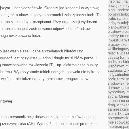
inspiracji na
nowej rzeczy
szym – bezpieczeństwie. Organizując koncert lub wystawę
blogi, podca
po psycholog
pamiętać o obowiązujących normach i zabezpieczeniach. To
trafić na rze
solidny i zgodny z przepisami. Przy organizacji wydarzeń
jednym miej
planowania 
ch konieczne jest zastosowanie odpowiednich środków
o zdrowie ps
nego ewakuowania ludzi.
kariery na o
inwestują w 
pracownikom
wellbeingow
o jest ważniejsze: liczba sprzedanych biletów czy
relacje w ze
czystą forma
iedź jest oczywista – jedno i drugie musi iść w parze. I
podczas któr
ą zaawansowane rozwiązania IT – np. elektroniczne punkty
wspólnym my
zaufania. Z k
dostępu. Wykorzystanie takich narzędzi pozwala nie tylko na
indywidualne
 wejścia, ale także na natychmiastowe reagowanie w
podział ról 
środowisk: e
domowego bi
hybrydowy m
życia. Mniej
szansa na od
entowej
dróg, a tak
zamieszkania
biura. Dla wi
d na personalizację doświadczenia uczestników poprzez
przeprowadzk
miejscowośc
ną rzeczywistość (AR). Wyobraźcie sobie spacer po muzeum
interesujące