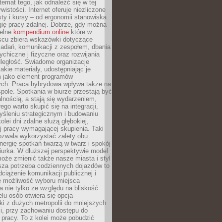
 temat tego, jak odnaleźć się w tej
wistości. Internet oferuje niezliczone
sty i kursy – od ergonomii stanowiska
ię pracy zdalnej. Dobrze, gdy można
telne
kompendium online
które w
scu zbiera wskazówki dotyczące
zadań, komunikacji z zespołem, dbania
ychiczne i fizyczne oraz rozwijania
dległość. Świadome organizacje
takie materiały, udostępniając je
 jako element programów
ych. Praca hybrydowa wpływa także na
spole. Spotkania w biurze przestają być
lnością, a stają się wydarzeniem,
ego warto skupić się na integracji,
śleniu strategicznym i budowaniu
olei dni zdalne służą głębokiej,
j pracy wymagającej skupienia. Taki
pozwala wykorzystać zalety obu
nergię spotkań twarzą w twarz i spokój
urka. W dłuższej perspektywie model
oże zmienić także nasze miasta i styl
sza potrzeba codziennych dojazdów to
ciążenie komunikacji publicznej i
że możliwość wyboru miejsca
 nie tylko ze względu na bliskość
elu osób otwiera się opcja
i z dużych metropolii do mniejszych
i, przy zachowaniu dostępu do
j pracy. To z kolei może pobudzić