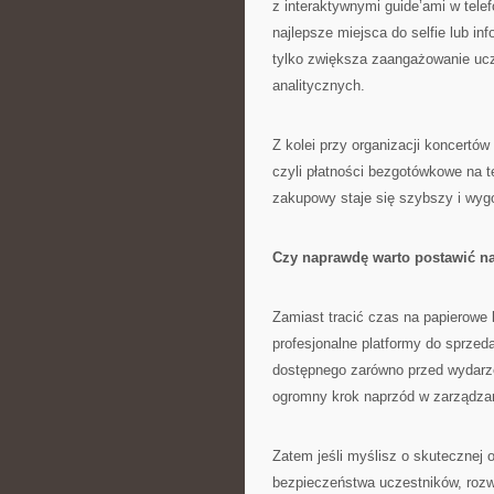
z interaktywnymi guide’ami w telef
najlepsze miejsca do selfie lub i
tylko zwiększa zaangażowanie ucz
analitycznych.
Z kolei przy organizacji koncertów
czyli płatności bezgotówkowe na t
zakupowy staje się szybszy i wygod
Czy naprawdę warto postawić n
Zamiast tracić czas na papierowe l
profesjonalne platformy do sprzed
dostępnego zarówno przed wydarze
ogromny krok naprzód w zarządza
Zatem jeśli myślisz o skutecznej 
bezpieczeństwa uczestników, roz