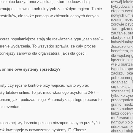
onie albo korzystanie z aplikacji, które podpowiadają
rozwój lokal
hybrydowa ni
nformują o ciekawostkach ukrytych za każdym rogiem. To nie
etapem ewol
nowych umie
estników, ale także pomaga w zbieraniu cennych danych
czasie, prze
zdrowie psy
Tam, gdzie 
zaufanie, st
elastyczne, 
 coraz popularniejsze stają się rozwiązania typu „cashless” –
indywidualn
erenie wydarzenia. To wszystko sprawia, że cały proces
Jeszcze kilk
benefitem, 
niejszy zarówno dla organizatora, jak i dla gości.
dla wąskiej 
łączenie biu
wielu branż
tygodnia sp
a online’owe systemy sprzedaży?
zaciszu, ok
potrzebami 
organizacji.
isty czy ręczne kontrole przy wejściu, warto wybrać
się efekt, a
szesnastej. 
aży biletów online. To jak mieć własnego asystenta 24/7 –
tylko korzyś
niem, jak i podczas niego. Automatyzacja tego procesu to
przeorganizo
granic międ
niu eventami.
oraz zbudowa
ludzi doceni
możliwość d
rytmów biolo
organizacji wydarzenia pełnego niezapomnianych przeżyć i
odczuwać izo
waż inwestycję w nowoczesne systemy IT. Chcesz
ekranu i nie