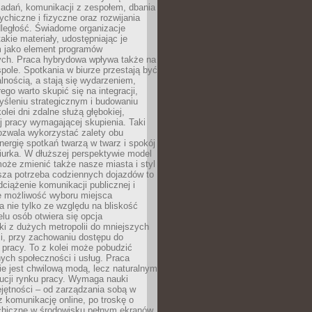
zadań, komunikacji z zespołem, dbania
ychiczne i fizyczne oraz rozwijania
dległość. Świadome organizacje
takie materiały, udostępniając je
 jako element programów
ych. Praca hybrydowa wpływa także na
spole. Spotkania w biurze przestają być
lnością, a stają się wydarzeniem,
ego warto skupić się na integracji,
śleniu strategicznym i budowaniu
olei dni zdalne służą głębokiej,
j pracy wymagającej skupienia. Taki
pozwala wykorzystać zalety obu
nergię spotkań twarzą w twarz i spokój
urka. W dłuższej perspektywie model
oże zmienić także nasze miasta i styl
sza potrzeba codziennych dojazdów to
ciążenie komunikacji publicznej i
że możliwość wyboru miejsca
 nie tylko ze względu na bliskość
elu osób otwiera się opcja
i z dużych metropolii do mniejszych
i, przy zachowaniu dostępu do
j pracy. To z kolei może pobudzić
nych społeczności i usług. Praca
e jest chwilową modą, lecz naturalnym
ucji rynku pracy. Wymaga nauki
jętności – od zarządzania sobą w
z komunikację online, po troskę o
chiczne w środowisku pełnym ekranów.