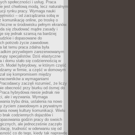
nych społeczności i usług. Praca
e jest chwilową modą, lecz naturalnym
ucji rynku pracy. Wymaga nauki
jętności – od zarządzania sobą w
z komunikację online, po troskę o
chiczne w środowisku pełnym ekranów.
uda się zbudować mądre zasady i
aje się jednak szansą na bardziej
ludzkie i dopasowane do
ych potrzeb życie zawodowe.
a lat temu praca zdalna była
rzadkim przywilejem zarezerwowanym
grupy specjalistów. Dziś elastyczne
ra i domu stało się codziennością w
ach. Model hybrydowy, w którym część
ędzamy w firmie, a część w domowym
azał się kompromisem między
pracowników a wymaganiami
 Pracodawcy zaczęli rozumieć, że liczy
 nie obecność przy biurku od ósmej do
Praca hybrydowa niesie jednak nie
ci, ale i wyzwania. Wymaga
wania trybu dnia, ustalenia na nowo
zy życiem zawodowym a prywatnym
nia nowej kultury komunikacji. Wielu
ło brak codziennych dojazdów i
opasowania godzin pracy do swoich
gicznych, ale jednocześnie zaczęło
lację, trudność w oderwaniu się od
jasność co do tego, kiedy tak naprawdę