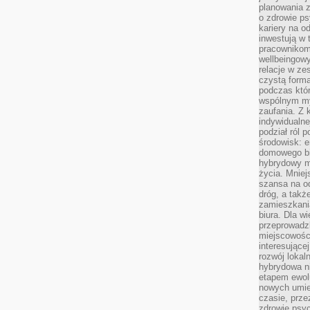
planowania 
o zdrowie ps
kariery na o
inwestują w 
pracownikom
wellbeingow
relacje w ze
czystą forma
podczas któr
wspólnym my
zaufania. Z k
indywidualne
podział ról 
środowisk: e
domowego bi
hybrydowy m
życia. Mniej
szansa na od
dróg, a tak
zamieszkania
biura. Dla wi
przeprowadzk
miejscowośc
interesujące
rozwój lokal
hybrydowa ni
etapem ewol
nowych umie
czasie, prze
zdrowie psy