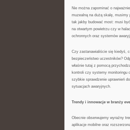
Nie można zapominać o najważniej
muzealną na dużą skalę, musimy 
tak jakby budować most: musi być 
na otwartym powietrzu czy w hala
ochronnych oraz systemów awaryj
Czy zastanawialiście się kiedyś, c
bezpieczeństwo uczestników? Odpow
właśnie tutaj z pomocą przychodz
kontroli czy systemy monitoringu 
szybkie sprawdzenie uprawnień do
sytuacjach awaryjnych.
Trendy i innowacje w branży ev
Obecnie obserwujemy wyraźny tren
aplikacje mobilne oraz rozszerzo