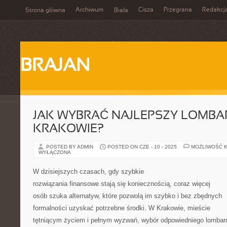
Archiwum
Cisza
Przegrana
Redakcj
Strona główna
Biała
BRAJAN
JAK WYBRAĆ NAJLEPSZY LOMBA
KRAKOWIE?
POSTED BY ADMIN
POSTED ON CZE - 10 - 2025
MOŻLIWOŚĆ 
WYŁĄCZONA
W dzisiejszych czasach, gdy szybkie
rozwiązania finansowe stają się koniecznością, coraz więcej
osób szuka alternatyw, które pozwolą im szybko i bez zbędnych
formalności uzyskać potrzebne środki. W Krakowie, mieście
tętniącym życiem i pełnym wyzwań, wybór odpowiedniego lombar